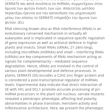
SERRATE και κατά συνέπεια τα miRNAs, συμμετέχουν στην
άμυνα των φυτών έναντι των ιών. Απαιτείται ωστόσο
περαιτέρω έρευνα για την κατανόηση του μηχανισμού
μέσω του οποίου το SERRATE επηρεάζει την άμυνα των
φυτών. (EL)
RNA silencing known also as RNA interference (RNAi) is an
evolutionary conserved mechanism in virtually all
eukaryotes and is implicated in sequence-specific regulation
of gene expression as well as antiviral defence in higher
plants and insects. Small RNAs (sRNAs, 21-24nt-long),
including microRNAs (miRNAs) and small – interfering RNAs
(siRNAs) are key components of RNAi mechanism acting as
signals for complementarity – mediated sequence
degradation. Hence, sRNAs are involved in the control of
various plant developmental and defense processes. In
plants, SERRATE (SE) encodes a C2H2 zinc finger protein and
is considered a post-transcriptional regulator of miRNAs
levels. Experimental data indicate that direct interaction of
SE with HYL and DCL1 promote accurate processing of pri-
miRNA precursors in the plant cell nucleus. serrate mutants
revealed a pleiotropic phenotype, affecting leaf polarity,
abnormalities in phase transition, meristem activity and
inflorescense architecture. Here, we present the phenotypic