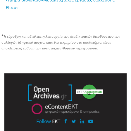
Elocus
*
Η εύρυθμη και αδιάλειπτη λειτουργία των διαδικτυακών διευθύνσεων των
συλλογών (ψηφιακό αρχείο, καρτέλα τεκμηρίου στο αποθετήριο) είναι
αποκλειστική ευθύνη των αντίστοιχων Φορέων περιεχομένου.
Follow
EKT