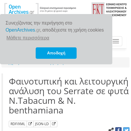
Συνεχίζοντας την περιήγηση στο
OpenArchives
.gr
, αποδέχεστε τη χρήση cookies
Μάθετε περισσότερα
Toggle
navigat
Αποδοχή
Αρχική σελίδα
Αναζήτηση
Φαινοτυπική και λειτουργική
ανάλυση του Serrate σε φυτά
N.Tabacum & N.
benthamiana
RDF/XML
JSON-LD