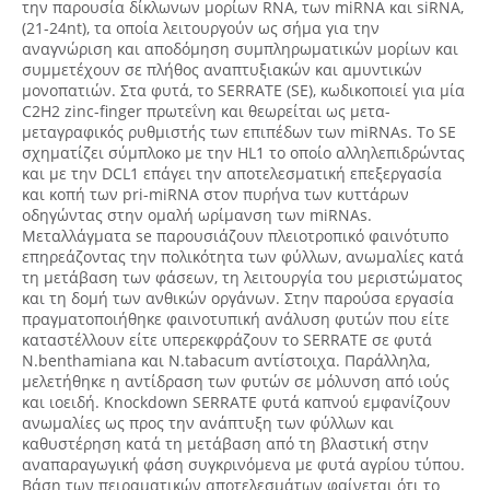
την παρουσία δίκλωνων μορίων RNA, των miRNA και siRNA,
(21-24nt), τα οποία λειτουργούν ως σήμα για την
αναγνώριση και αποδόμηση συμπληρωματικών μορίων και
συμμετέχουν σε πλήθος αναπτυξιακών και αμυντικών
μονοπατιών. Στα φυτά, το SERRATE (SE), κωδικοποιεί για μία
C2H2 zinc-finger πρωτεΐνη και θεωρείται ως μετα-
μεταγραφικός ρυθμιστής των επιπέδων των miRNAs. Το SE
σχηματίζει σύμπλοκο με την HL1 το οποίο αλληλεπιδρώντας
και με την DCL1 επάγει την αποτελεσματική επεξεργασία
και κοπή των pri-miRNA στον πυρήνα των κυττάρων
οδηγώντας στην ομαλή ωρίμανση των miRNAs.
Μεταλλάγματα se παρουσιάζουν πλειοτροπικό φαινότυπο
επηρεάζοντας την πολικότητα των φύλλων, ανωμαλίες κατά
τη μετάβαση των φάσεων, τη λειτουργία του μεριστώματος
και τη δομή των ανθικών οργάνων. Στην παρούσα εργασία
πραγματοποιήθηκε φαινοτυπική ανάλυση φυτών που είτε
καταστέλλουν είτε υπερεκφράζουν το SERRATE σε φυτά
N.benthamiana και N.tabacum αντίστοιχα. Παράλληλα,
μελετήθηκε η αντίδραση των φυτών σε μόλυνση από ιούς
και ιοειδή. Knockdown SERRATE φυτά καπνού εμφανίζουν
ανωμαλίες ως προς την ανάπτυξη των φύλλων και
καθυστέρηση κατά τη μετάβαση από τη βλαστική στην
αναπαραγωγική φάση συγκρινόμενα με φυτά αγρίου τύπου.
Βάση των πειραματικών αποτελεσμάτων φαίνεται ότι το