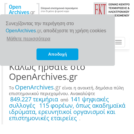
Συνεχίζοντας την περιήγηση στο
OpenArchives
.gr
, αποδέχεστε τη χρήση cookies
Μάθετε περισσότερα
Toggle
navigat
Αποδοχή
Καλώς ήρθατε στο
OpenArchives.gr
OpenArchives
.gr
To
είναι η ανοικτή, δημόσια πύλη
επιστημονικού περιεχομένου. Ανακαλύψτε
849.227 τεκμήρια
141 ψηφιακές
από
συλλογές
115 φορέων, όπως ακαδημαϊκά
ιδρύματα, ερευνητικοί οργανισμοί και
επιστημονικές εταιρείες
.