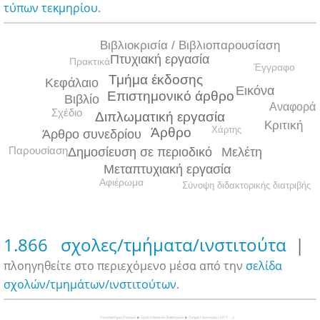
τύπων τεκμηρίου
.
Βιβλιοκρισία / Βιβλιοπαρουσίαση
Πτυχιακή εργασία
Πρακτικά
Έγγραφο
Τμήμα έκδοσης
Κεφάλαιο
Εικόνα
Επιστημονικό άρθρο
Βιβλίο
Αναφορά
Σχέδιο
Διπλωματική εργασία
Κριτική
Χάρτης
Άρθρο
Άρθρο συνεδρίου
Παρουσίαση
Μελέτη
Δημοσίευση σε περιοδικό
Μεταπτυχιακή εργασία
Αφιέρωμα
Σύνοψη διδακτορικής διατριβής
1.866 σχολες/τμήματα/ινστιτούτα
|
πλοηγηθείτε στο περιεχόμενο μέσα από την
σελίδα
σχολών/τμημάτων/ινστιτούτων
.
Πανεπιστήμιο Πατρών ▶ Σχολή Θετικών Επιστημών ▶ Τμήμα Γεωλογίας (1977 - ...)