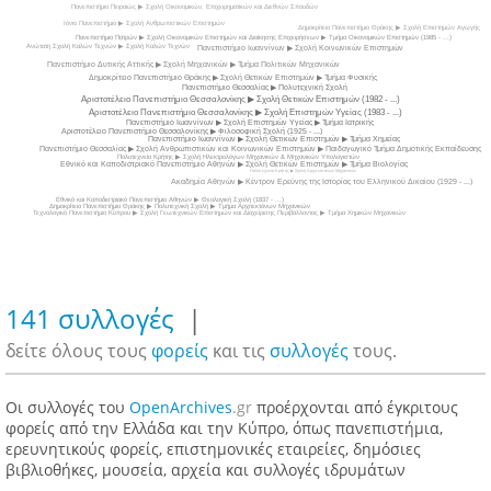
Πανεπιστήμιο Πειραιώς ▶ Σχολή Οικονομικών, Επιχειρηματικών και Διεθνών Σπουδών
Ιόνιο Πανεπιστήμιο ▶ Σχολή Ανθρωπιστικών Επιστημών
Δημοκρίτειο Πανεπιστήμιο Θράκης ▶ Σχολή Επιστημών Αγωγής
Πανεπιστήμιο Πατρών ▶ Σχολή Οικονομικών Επιστημών και Διοίκησης Επιχειρήσεων ▶ Τμήμα Οικονομικών Επιστημών (1985 - ...)
Ανώτατη Σχολή Καλών Τεχνών ▶ Σχολή Καλών Τεχνών
Πανεπιστήμιο Ιωαννίνων ▶ Σχολή Κοινωνικών Επιστημών
Πανεπιστήμιο Δυτικής Αττικής ▶ Σχολή Μηχανικών ▶ Τμήμα Πολιτικών Μηχανικών
Δημοκρίτειο Πανεπιστήμιο Θράκης ▶ Σχολή Θετικών Επιστημών ▶ Τμήμα Φυσικής
Πανεπιστήμιο Θεσσαλίας ▶ Πολυτεχνική Σχολή
Αριστοτέλειο Πανεπιστήμιο Θεσσαλονίκης ▶ Σχολή Θετικών Επιστημών (1982 - ...)
Αριστοτέλειο Πανεπιστήμιο Θεσσαλονίκης ▶ Σχολή Επιστημών Υγείας (1983 - ...)
Πανεπιστήμιο Ιωαννίνων ▶ Σχολή Επιστημών Υγείας ▶ Τμήμα Ιατρικής
Αριστοτέλειο Πανεπιστήμιο Θεσσαλονίκης ▶ Φιλοσοφική Σχολή (1925 - ...)
Πανεπιστήμιο Ιωαννίνων ▶ Σχολή Θετικών Επιστημών ▶ Τμήμα Χημείας
Πανεπιστήμιο Θεσσαλίας ▶ Σχολή Ανθρωπιστικών και Κοινωνικών Επιστημών ▶ Παιδαγωγικό Τμήμα Δημοτικής Εκπαίδευσης
Πολυτεχνείο Κρήτης ▶ Σχολή Ηλεκτρολόγων Μηχανικών & Μηχανικών Υπολογιστών
Εθνικό και Καποδιστριακό Πανεπιστήμιο Αθηνών ▶ Σχολή Θετικών Επιστημών ▶ Τμήμα Βιολογίας
Πολυτεχνείο Κρήτης ▶ Σχολή Αρχιτεκτόνων Μηχανικών
Ακαδημία Αθηνών ▶ Κέντρον Ερεύνης της Ιστορίας του Ελληνικού Δικαίου (1929 - ...)
Εθνικό και Καποδιστριακό Πανεπιστήμιο Αθηνών ▶ Θεολογική Σχολή (1837 - ...)
Δημοκρίτειο Πανεπιστήμιο Θράκης ▶ Πολυτεχνική Σχολή ▶ Τμήμα Αρχιτεκτόνων Μηχανικών
Τεχνολογικό Πανεπιστήμιο Κύπρου ▶ Σχολή Γεωτεχνικών Επιστημών και Διαχείρισης Περιβάλλοντος ▶ Τμήμα Χημικών Μηχανικών
141 συλλογές
|
δείτε όλους τους
φορείς
και τις
συλλoγές
τους.
Οι συλλογές του
OpenArchives
.gr
προέρχονται από έγκριτους
φορείς από την Ελλάδα και την Κύπρο, όπως πανεπιστήμια,
ερευνητικούς φορείς, επιστημονικές εταιρείες, δημόσιες
βιβλιοθήκες, μουσεία, αρχεία και συλλογές ιδρυμάτων