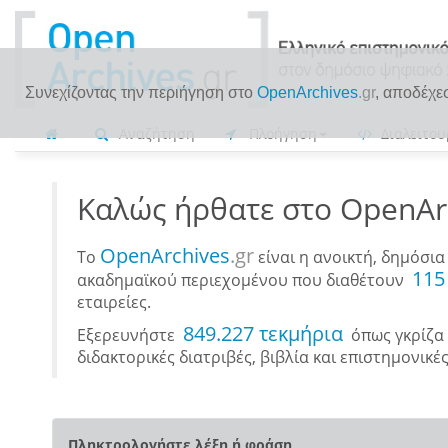
Συνεχίζοντας την περιήγηση στο
OpenArchives
.gr
, αποδέχε
Αναζήτηση
Πλοήγηση
Διαλειτου
Καλώς ήρθατε στο OpenArc
OpenArchives
.gr
Το
είναι η ανοικτή, δημόσι
115
ακαδημαϊκού περιεχομένου που διαθέτουν
εταιρείες.
849.227 τεκμήρια
Εξερευνήστε
όπως γκρίζα β
διδακτορικές διατριβές, βιβλία και επιστημονικέ
Πληκτρολογήστε λέξη ή φράση