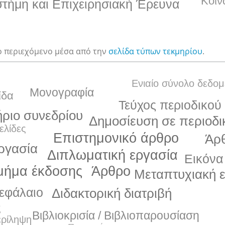
Κοιν
στήμη και Επιχειρησιακή Έρευνα
ο περιεχόμενο μέσα από την
σελίδα τύπων τεκμηρίου
.
Ενιαίο σύνολο δεδο
Μονογραφία
ίδα
Τεύχος περιοδικού
ήριο συνεδρίου
Δημοσίευση σε περιοδι
ελίδες
Επιστημονικό άρθρο
Άρ
ργασία
Διπλωματική εργασία
Εικόνα
Άρθρο
μήμα έκδοσης
Μεταπτυχιακή 
εφάλαιο
Διδακτορική διατριβή
ς
Βιβλιοκρισία / Βιβλιοπαρουσίαση
ερίληψη