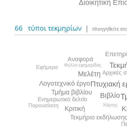
Διοικητική Επι
66 τύποι τεκμηρίων
|
πλοηγηθείτε στ
Επετηρ
Αναφορά
Τεκμ
Φύλλο εφημερίδας
Εφήμερα
Αρχικές σ
Μελέτη
Πτυχιακή ε
Λογοτεχνικό έργο
Τμήμα βιβλίου
Βιβλίο
Τ
Ενημερωτικό δελτίο
Παρουσίαση
Χάρτης
Κ
Κριτική
Τεκμήριο εκδήλωση
Π