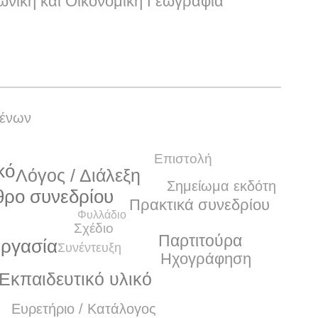
ωνική και Οικονομική Γεωγραφία
μένων
Επιστολή
κό
Λόγος / Διάλεξη
Σημείωμα εκδότη
θρο συνεδρίου
Πρακτικά συνεδρίου
Φυλλάδιο
Σχέδιο
Παρτιτούρα
εργασία
Συνέντευξη
Ηχογράφηση
Εκπαιδευτικό υλικό
Ευρετήριο / Κατάλογος