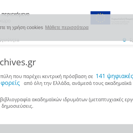
στε τη χρήση cookies
Μάθετε περισσότερα
ργικότητα
Σ
hives.gr
141 ψηφιακέ
α πύλη που παρέχει κεντρική πρόσβαση σε
 φορείς
από όλη την Ελλάδα, ανάμεσά τους ακαδημαϊκά ι
ιβλιογραφία ακαδημαϊκών ιδρυμάτων (μεταπτυχιακές εργασί
ς δημοσιεύσεις.