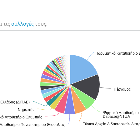
ι τις
συλλoγές
τους.
Ιδρυματικό Καταθετήριο
Ιδρυματικό Καταθετήριο
Πέργαμος
Πέργαμος
 Ελλάδος (ΔΙΠΑΕ)
 Ελλάδος (ΔΙΠΑΕ)
Νημερτής
Νημερτής
Ψηφιακό Αποθετήριο τ
Ψηφιακό Αποθετήριο τ
Dspace@NTUA
Dspace@NTUA
ικό Αποθετήριο Ολυμπιάς
ικό Αποθετήριο Ολυμπιάς
Εθνικό Αρχείο Διδακτορικών Διατ
Εθνικό Αρχείο Διδακτορικών Διατ
 Αποθετήριο Πανεπιστημίου Θεσσαλίας
 Αποθετήριο Πανεπιστημίου Θεσσαλίας