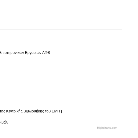
 Επιστημονικών Εργασιών ΑΠΘ
 Επιστημονικών Εργασιών ΑΠΘ
ης Κεντρικής Βιβλιοθήκης του ΕΜΠ |
ης Κεντρικής Βιβλιοθήκης του ΕΜΠ |
ριβών
ριβών
Highcharts.com