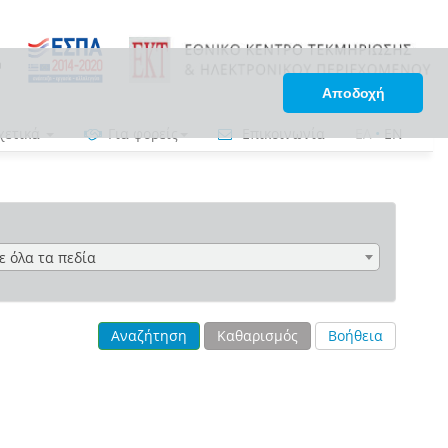
Αποδοχή
χετικά
Για φορείς
Επικοινωνία
ΕΛ
•
EN
ε όλα τα πεδία
Αναζήτηση
Καθαρισμός
Βοήθεια