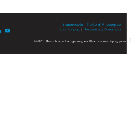
Επικοινωνία
|
Πολιτική Απορρήτου
Όροι Χρήσης
|
Πνευματική ιδιοκτησία
©2025 Εθνικό Κέντρο Τεκμηρίωσης και Ηλεκτρονικού Περιεχομένου