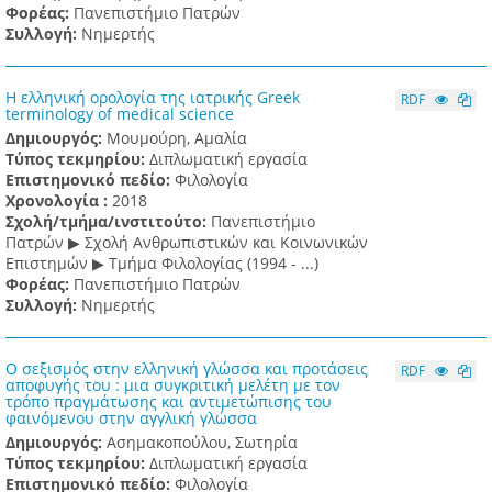
Φορέας:
Πανεπιστήμιο Πατρών
Συλλογή:
Νημερτής
Η ελληνική oρολογία της ιατρικής Greek
RDF
terminology of medical science
Δημιουργός:
Μουμούρη, Αμαλία
Τύπος τεκμηρίου:
Διπλωματική εργασία
Επιστημονικό πεδίο:
Φιλολογία
Χρονολογία :
2018
Σχολή/τμήμα/ινστιτούτο:
Πανεπιστήμιο
Πατρών ▶ Σχολή Ανθρωπιστικών και Κοινωνικών
Επιστημών ▶ Τμήμα Φιλολογίας (1994 - ...)
Φορέας:
Πανεπιστήμιο Πατρών
Συλλογή:
Νημερτής
Ο σεξισμός στην ελληνική γλώσσα και προτάσεις
RDF
αποφυγής του : μια συγκριτική μελέτη με τον
τρόπο πραγμάτωσης και αντιμετώπισης του
φαινόμενου στην αγγλική γλώσσα
Δημιουργός:
Ασημακοπούλου, Σωτηρία
Τύπος τεκμηρίου:
Διπλωματική εργασία
Επιστημονικό πεδίο:
Φιλολογία