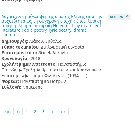
Λογοτεχνική σύλληψη της ωραίας Ελένης από την
RDF
αρχαιότητα ως τη σύγχρονη εποχή : έπος, λυρική
ποίηση, δράμα, ρητορική Helen of Troy in ancient
literature : epic poetry, lyric poetry, drama,
rhetoric
Δημιουργός:
Λιάκου, Ευθαλία
Τύπος τεκμηρίου:
Διπλωματική εργασία
Επιστημονικό πεδίο:
Φιλολογία
Χρονολογία :
2018
Σχολή/τμήμα/ινστιτούτο:
Πανεπιστήμιο
Πατρών ▶ Σχολή Ανθρωπιστικών και Κοινωνικών
Επιστημών ▶ Τμήμα Φιλολογίας (1994 - ...)
Φορέας:
Πανεπιστήμιο Πατρών
Συλλογή:
Νημερτής
◁◁
◁
1
2
3
▷
▷▷