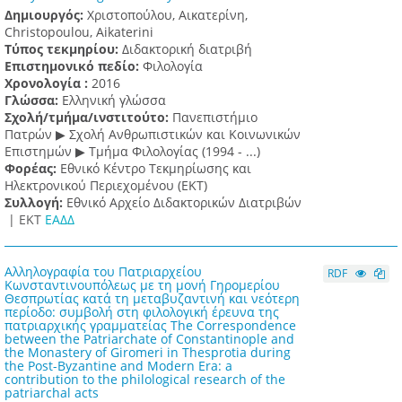
Δημιουργός:
Χριστοπούλου, Αικατερίνη,
Christopoulou, Aikaterini
Τύπος τεκμηρίου:
Διδακτορική διατριβή
Επιστημονικό πεδίο:
Φιλολογία
Χρονολογία :
2016
Γλώσσα:
Ελληνική γλώσσα
Σχολή/τμήμα/ινστιτούτο:
Πανεπιστήμιο
Πατρών ▶ Σχολή Ανθρωπιστικών και Κοινωνικών
Επιστημών ▶ Τμήμα Φιλολογίας (1994 - ...)
Φορέας:
Εθνικό Κέντρο Τεκμηρίωσης και
Ηλεκτρονικού Περιεχομένου (ΕΚΤ)
Συλλογή:
Εθνικό Αρχείο Διδακτορικών Διατριβών
|
ΕΚΤ
ΕΑΔΔ
Αλληλογραφία του Πατριαρχείου
RDF
Κωνσταντινουπόλεως με τη μονή Γηρομερίου
Θεσπρωτίας κατά τη μεταβυζαντινή και νεότερη
περίοδο: συμβολή στη φιλολογική έρευνα της
πατριαρχικής γραμματείας The Correspondence
between the Patriarchate of Constantinople and
the Monastery of Giromeri in Thesprotia during
the Post-Byzantine and Modern Era: a
contribution to the philological research of the
patriarchal acts