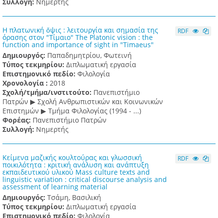
Συλλογή:
Νημερτής
Η πλατωνική ὄψις : λειτουργία και σημασία της
RDF
όρασης στον "Τίμαιο" The Platonic vision : the
function and importance of sight in "Timaeus"
Δημιουργός:
Παπαδημητρίου, Φωτεινή
Τύπος τεκμηρίου:
Διπλωματική εργασία
Επιστημονικό πεδίο:
Φιλολογία
Χρονολογία :
2018
Σχολή/τμήμα/ινστιτούτο:
Πανεπιστήμιο
Πατρών ▶ Σχολή Ανθρωπιστικών και Κοινωνικών
Επιστημών ▶ Τμήμα Φιλολογίας (1994 - ...)
Φορέας:
Πανεπιστήμιο Πατρών
Συλλογή:
Νημερτής
Κείμενα μαζικής κουλτούρας και γλωσσική
RDF
ποικιλότητα : κριτική ανάλυση και ανάπτυξη
εκπαιδευτικού υλικού Mass culture texts and
linguistic variation : critical discourse analysis and
assessment of learning material
Δημιουργός:
Τσάμη, Βασιλική
Τύπος τεκμηρίου:
Διπλωματική εργασία
Επιστημονικό πεδίο:
Φιλολογία