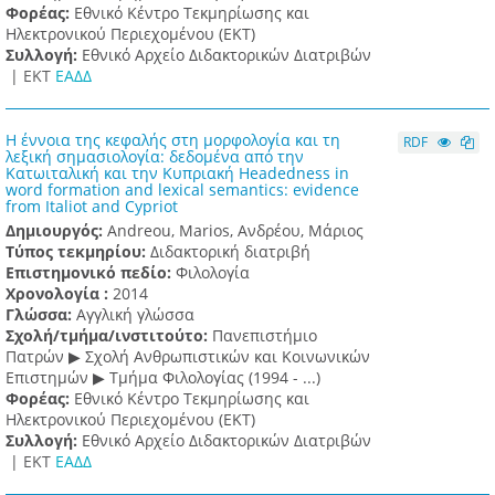
Φορέας:
Εθνικό Κέντρο Τεκμηρίωσης και
Ηλεκτρονικού Περιεχομένου (ΕΚΤ)
Συλλογή:
Εθνικό Αρχείο Διδακτορικών Διατριβών
|
ΕΚΤ
ΕΑΔΔ
Η έννοια της κεφαλής στη μορφολογία και τη
RDF
λεξική σημασιολογία: δεδομένα από την
Κατωιταλική και την Κυπριακή Headedness in
word formation and lexical semantics: evidence
from Italiot and Cypriot
Δημιουργός:
Andreou, Marios, Ανδρέου, Μάριος
Τύπος τεκμηρίου:
Διδακτορική διατριβή
Επιστημονικό πεδίο:
Φιλολογία
Χρονολογία :
2014
Γλώσσα:
Αγγλική γλώσσα
Σχολή/τμήμα/ινστιτούτο:
Πανεπιστήμιο
Πατρών ▶ Σχολή Ανθρωπιστικών και Κοινωνικών
Επιστημών ▶ Τμήμα Φιλολογίας (1994 - ...)
Φορέας:
Εθνικό Κέντρο Τεκμηρίωσης και
Ηλεκτρονικού Περιεχομένου (ΕΚΤ)
Συλλογή:
Εθνικό Αρχείο Διδακτορικών Διατριβών
|
ΕΚΤ
ΕΑΔΔ