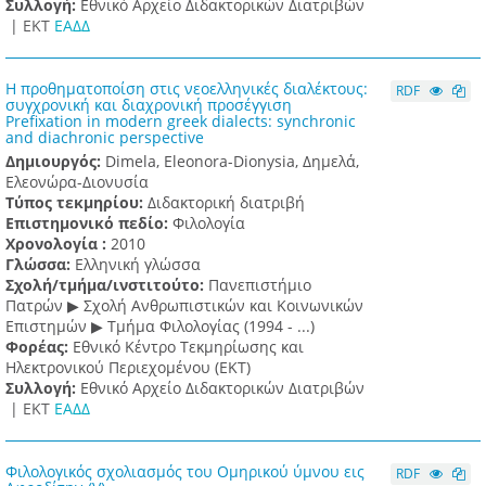
Συλλογή:
Εθνικό Αρχείο Διδακτορικών Διατριβών
|
ΕΚΤ
ΕΑΔΔ
Η προθηματοποίση στις νεοελληνικές διαλέκτους:
RDF
συγχρονική και διαχρονική προσέγγιση
Prefixation in modern greek dialects: synchronic
and diachronic perspective
Δημιουργός:
Dimela, Eleonora-Dionysia, Δημελά,
Ελεονώρα-Διονυσία
Τύπος τεκμηρίου:
Διδακτορική διατριβή
Επιστημονικό πεδίο:
Φιλολογία
Χρονολογία :
2010
Γλώσσα:
Ελληνική γλώσσα
Σχολή/τμήμα/ινστιτούτο:
Πανεπιστήμιο
Πατρών ▶ Σχολή Ανθρωπιστικών και Κοινωνικών
Επιστημών ▶ Τμήμα Φιλολογίας (1994 - ...)
Φορέας:
Εθνικό Κέντρο Τεκμηρίωσης και
Ηλεκτρονικού Περιεχομένου (ΕΚΤ)
Συλλογή:
Εθνικό Αρχείο Διδακτορικών Διατριβών
|
ΕΚΤ
ΕΑΔΔ
Φιλολογικός σχολιασμός του Ομηρικού ύμνου εις
RDF