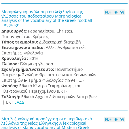
Μορφολογική ανάλυση του λεξιλογίου της
RDF
γλώσσας του ποδοσφαίρου Morphological
analysis of the vocabulary of the Greek football
language
Δημιουργός:
Papanagiotou, Christos,
Παπαναγιώτου, Χρήστος
Τύπος τεκμηρίου:
Διδακτορική διατριβή
Επιστημονικό πεδίο:
Άλλες Ανθρωπιστικές
Επιστήμες, Φιλολογία
Χρονολογία :
2016
Γλώσσα:
Ελληνική γλώσσα
Σχολή/τμήμα/ινστιτούτο:
Πανεπιστήμιο
Πατρών ▶ Σχολή Ανθρωπιστικών και Κοινωνικών
Επιστημών ▶ Τμήμα Φιλολογίας (1994 - ...)
Φορέας:
Εθνικό Κέντρο Τεκμηρίωσης και
Ηλεκτρονικού Περιεχομένου (ΕΚΤ)
Συλλογή:
Εθνικό Αρχείο Διδακτορικών Διατριβών
|
ΕΚΤ
ΕΑΔΔ
Μια λεξικολογική προσέγγιση στο περιθωριακό
RDF
λεξιλόγιο της Νέας Ελληνικής A lexicological
analysis of slang vocabulary of Modern Greek