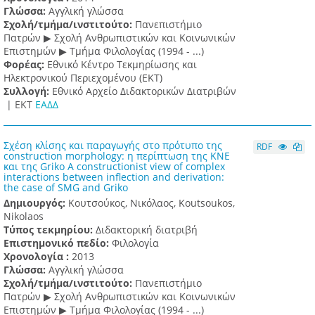
Γλώσσα:
Αγγλική γλώσσα
Σχολή/τμήμα/ινστιτούτο:
Πανεπιστήμιο
Πατρών ▶ Σχολή Ανθρωπιστικών και Κοινωνικών
Επιστημών ▶ Τμήμα Φιλολογίας (1994 - ...)
Φορέας:
Εθνικό Κέντρο Τεκμηρίωσης και
Ηλεκτρονικού Περιεχομένου (ΕΚΤ)
Συλλογή:
Εθνικό Αρχείο Διδακτορικών Διατριβών
|
ΕΚΤ
ΕΑΔΔ
Σχέση κλίσης και παραγωγής στο πρότυπο της
RDF
construction morphology: η περίπτωση της ΚΝΕ
και της Griko A constructionist view of complex
interactions between inflection and derivation:
the case of SMG and Griko
Δημιουργός:
Κουτσούκος, Νικόλαος, Koutsoukos,
Nikolaos
Τύπος τεκμηρίου:
Διδακτορική διατριβή
Επιστημονικό πεδίο:
Φιλολογία
Χρονολογία :
2013
Γλώσσα:
Αγγλική γλώσσα
Σχολή/τμήμα/ινστιτούτο:
Πανεπιστήμιο
Πατρών ▶ Σχολή Ανθρωπιστικών και Κοινωνικών
Επιστημών ▶ Τμήμα Φιλολογίας (1994 - ...)