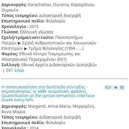
Δημιουργός:
Karachaliou, Ourania, Καραχάλιου,
Ουρανία
Τύπος τεκμηρίου:
Διδακτορική διατριβή
Επιστημονικό πεδίο:
Φιλολογία
Χρονολογία :
2015
Γλώσσα:
Ελληνική γλώσσα
Σχολή/τμήμα/ινστιτούτο:
Πανεπιστήμιο
Πατρών ▶ Σχολή Ανθρωπιστικών και Κοινωνικών
Επιστημών ▶ Τμήμα Φιλολογίας (1994 - ...)
Φορέας:
Εθνικό Κέντρο Τεκμηρίωσης και
Ηλεκτρονικού Περιεχομένου (ΕΚΤ)
Συλλογή:
Εθνικό Αρχείο Διδακτορικών Διατριβών
|
ΕΚΤ
ΕΑΔΔ
Η ποσοτικοποίηση στο διεπίπεδο σύνταξης -
RDF
σημασιολογίας: οι κάθε ονοματικές φράσεις
Quantification at the syntax-semantics interface:
Greek every-NPs
Δημιουργός:
Margariti, Anna-Maria, Μαργαρίτη,
Άννα-Μαρία
Τύπος τεκμηρίου:
Διδακτορική διατριβή
Επιστημονικό πεδίο:
Φιλολογία
Χρονολογία :
2014