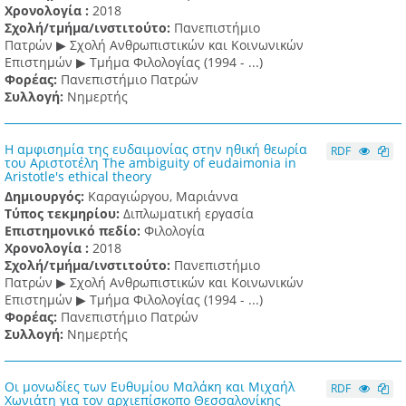
Χρονολογία :
2018
Σχολή/τμήμα/ινστιτούτο:
Πανεπιστήμιο
Πατρών ▶ Σχολή Ανθρωπιστικών και Κοινωνικών
Επιστημών ▶ Τμήμα Φιλολογίας (1994 - ...)
Φορέας:
Πανεπιστήμιο Πατρών
Συλλογή:
Νημερτής
Η αμφισημία της ευδαιμονίας στην ηθική θεωρία
RDF
του Αριστοτέλη The ambiguity of eudaimonia in
Aristotle's ethical theory
Δημιουργός:
Καραγιώργου, Μαριάννα
Τύπος τεκμηρίου:
Διπλωματική εργασία
Επιστημονικό πεδίο:
Φιλολογία
Χρονολογία :
2018
Σχολή/τμήμα/ινστιτούτο:
Πανεπιστήμιο
Πατρών ▶ Σχολή Ανθρωπιστικών και Κοινωνικών
Επιστημών ▶ Τμήμα Φιλολογίας (1994 - ...)
Φορέας:
Πανεπιστήμιο Πατρών
Συλλογή:
Νημερτής
Οι μονωδίες των Ευθυμίου Μαλάκη και Μιχαήλ
RDF
Χωνιάτη για τον αρχιεπίσκοπο Θεσσαλονίκης