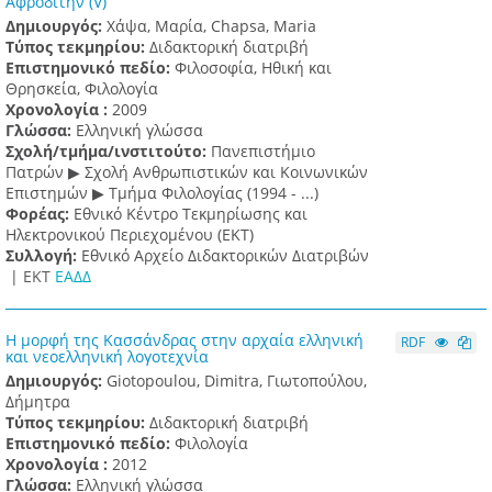
Αφροδίτην (V)
Δημιουργός:
Χάψα, Μαρία, Chapsa, Maria
Τύπος τεκμηρίου:
Διδακτορική διατριβή
Επιστημονικό πεδίο:
Φιλοσοφία, Ηθική και
Θρησκεία, Φιλολογία
Χρονολογία :
2009
Γλώσσα:
Ελληνική γλώσσα
Σχολή/τμήμα/ινστιτούτο:
Πανεπιστήμιο
Πατρών ▶ Σχολή Ανθρωπιστικών και Κοινωνικών
Επιστημών ▶ Τμήμα Φιλολογίας (1994 - ...)
Φορέας:
Εθνικό Κέντρο Τεκμηρίωσης και
Ηλεκτρονικού Περιεχομένου (ΕΚΤ)
Συλλογή:
Εθνικό Αρχείο Διδακτορικών Διατριβών
|
ΕΚΤ
ΕΑΔΔ
Η μορφή της Κασσάνδρας στην αρχαία ελληνική
RDF
και νεοελληνική λογοτεχνία
Δημιουργός:
Giotopoulou, Dimitra, Γιωτοπούλου,
Δήμητρα
Τύπος τεκμηρίου:
Διδακτορική διατριβή
Επιστημονικό πεδίο:
Φιλολογία
Χρονολογία :
2012
Γλώσσα:
Ελληνική γλώσσα