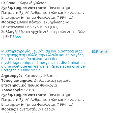
Γλώσσα:
Ελληνική γλώσσα
Σχολή/τμήμα/ινστιτούτο:
Πανεπιστήμιο
Πατρών ▶ Σχολή Ανθρωπιστικών και Κοινωνικών
Επιστημών ▶ Τμήμα Φιλολογίας (1994 - ...)
Φορέας:
Εθνικό Κέντρο Τεκμηρίωσης και
Ηλεκτρονικού Περιεχομένου (ΕΚΤ)
Συλλογή:
Εθνικό Αρχείο Διδακτορικών Διατριβών
|
ΕΚΤ
ΕΑΔΔ
Μυστηριογραφία : εµφάνιση και διασπορά µιας
RDF
ποιητικής στη Γαλλία, την Ελλάδα και τη Μεγάλη
Βρετανία τον 19ο αιώνα La fiction
mystériographique : émergence et dissémination
d'une poétique en France, en Grèce et en Grande-
Bretagne au XIXe siècle
Δημιουργός:
Κατσάνος, Φίλιππος
Τύπος τεκμηρίου:
Διπλωματική εργασία
Επιστημονικό πεδίο:
Φιλολογία
Χρονολογία :
2018
Σχολή/τμήμα/ινστιτούτο:
Πανεπιστήμιο
Πατρών ▶ Σχολή Ανθρωπιστικών και Κοινωνικών
Επιστημών ▶ Τμήμα Φιλολογίας (1994 - ...)
Φορέας:
Πανεπιστήμιο Πατρών