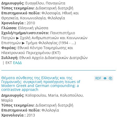
Δημιουργός:
Ευαγγέλου, Παναγιώτα
Τύπος τεκμηρίου:
Διδακτορική διατριβή
Επιστημονικό πεδίο:
Φιλοσοφία, Ηθική και
Θρησκεία, Κοινωνιολογία, Φιλολογία
Χρονολογία :
2010
Γλώσσα:
Ελληνική γλώσσα
Σχολή/τμήμα/ινστιτούτο:
Πανεπιστήμιο
Πατρών ▶ Σχολή Ανθρωπιστικών και Κοινωνικών
Επιστημών ▶ Τμήμα Φιλολογίας (1994 - ...)
Φορέας:
Εθνικό Κέντρο Τεκμηρίωσης και
Ηλεκτρονικού Περιεχομένου (ΕΚΤ)
Συλλογή:
Εθνικό Αρχείο Διδακτορικών Διατριβών
|
ΕΚΤ
ΕΑΔΔ
Θέματα σύνθεσης της Ελληνικής και της
RDF
Γερμανικής: συγκριτική προσέγγιση Issues of
Modern Greek and German compounding: a
contrastive approach
Δημιουργός:
Koliopoulou, Maria, Κολιοπούλου,
Μαρία
Τύπος τεκμηρίου:
Διδακτορική διατριβή
Επιστημονικό πεδίο:
Φιλολογία
Χρονολογία :
2013