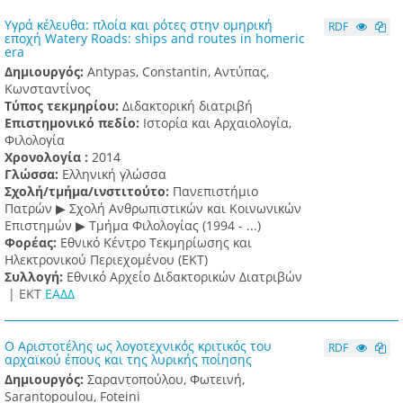
Υγρά κέλευθα: πλοία και ρότες στην ομηρική
RDF
εποχή Watery Roads: ships and routes in homeric
era
Δημιουργός:
Antypas, Constantin, Αντύπας,
Κωνσταντίνος
Τύπος τεκμηρίου:
Διδακτορική διατριβή
Επιστημονικό πεδίο:
Ιστορία και Αρχαιολογία,
Φιλολογία
Χρονολογία :
2014
Γλώσσα:
Ελληνική γλώσσα
Σχολή/τμήμα/ινστιτούτο:
Πανεπιστήμιο
Πατρών ▶ Σχολή Ανθρωπιστικών και Κοινωνικών
Επιστημών ▶ Τμήμα Φιλολογίας (1994 - ...)
Φορέας:
Εθνικό Κέντρο Τεκμηρίωσης και
Ηλεκτρονικού Περιεχομένου (ΕΚΤ)
Συλλογή:
Εθνικό Αρχείο Διδακτορικών Διατριβών
|
ΕΚΤ
ΕΑΔΔ
Ο Αριστοτέλης ως λογοτεχνικός κριτικός του
RDF
αρχαϊκού έπους και της λυρικής ποίησης
Δημιουργός:
Σαραντοπούλου, Φωτεινή,
Sarantopoulou, Foteini