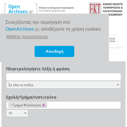
Συνεχίζοντας την περιήγηση στο
OpenArchives
.gr
, αποδέχεστε τη χρήση cookies
Μάθετε περισσότερα
Toggle
navigat
Αποδοχή
Πληκτρολογήστε λέξη ή φράση
Σε όλα τα πεδία
Σχολή/Τμήμα/Ινστιτούτο
×
Τμήμα Φιλολογίας
'Η