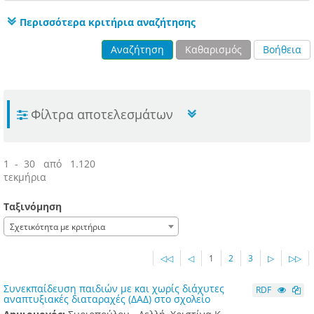
Περισσότερα κριτήρια αναζήτησης
Αναζήτηση
Καθαρισμός
Βοήθεια
Φίλτρα αποτελεσμάτων
1 - 30 από 1.120
τεκμήρια
Ταξινόμηση
Σχετικότητα με κριτήρια
◁◁
◁
1
2
3
▷
▷▷
Συνεκπαίδευση παιδιών με και χωρίς διάχυτες
RDF
αναπτυξιακές διαταραχές (ΔΑΔ) στο σχολείο