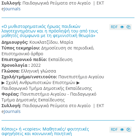
Συλλογή:
Παιδαγωγικά Ρεύματα στο Αιγαίο |
ΕΚΤ
e
Journals
«Ο μυθιστορηματικός ήρωας παιδικών
RDF
λογοτεχνημάτων και η πρόσληψή του από τους
μαθητές σύμφωνα με τη φεμινιστική θεωρία»
Δημιουργός:
Κουκλατζίδου, Μαρία
Τύπος τεκμηρίου:
Δημοσίευση σε περιοδικό,
Επιστημονικό άρθρο
Επιστημονικό πεδίο:
Εκπαίδευση
Χρονολογία :
2022
Γλώσσα:
Ελληνική γλώσσα
Σχολή/τμήμα/ινστιτούτο:
Πανεπιστήμιο Αιγαίου
▶ Σχολή Ανθρωπιστικών Επιστημών ▶
Παιδαγωγικό Τμήμα Δημοτικής Εκπαίδευσης
Φορέας:
Πανεπιστήμιο Αιγαίου - Παιδαγωγικό
Τμήμα Δημοτικής Εκπαίδευσης
Συλλογή:
Παιδαγωγικά Ρεύματα στο Αιγαίο |
ΕΚΤ
e
Journals
Κόποις» ή «copies»; Μαθητικές/ φοιτητικές
RDF
αφηγήσεις και κοινωνική ποιητική