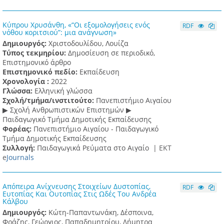
Κύπρου Χρυσάνθη, «“Οι εξομολογήσεις ενός
RDF
νόθου κοριτσιού”: μια ανάγνωση»
Δημιουργός:
Χριστοδουλίδου, Λουίζα
Τύπος τεκμηρίου:
Δημοσίευση σε περιοδικό,
Επιστημονικό άρθρο
Επιστημονικό πεδίο:
Εκπαίδευση
Χρονολογία :
2022
Γλώσσα:
Ελληνική γλώσσα
Σχολή/τμήμα/ινστιτούτο:
Πανεπιστήμιο Αιγαίου
▶ Σχολή Ανθρωπιστικών Επιστημών ▶
Παιδαγωγικό Τμήμα Δημοτικής Εκπαίδευσης
Φορέας:
Πανεπιστήμιο Αιγαίου - Παιδαγωγικό
Τμήμα Δημοτικής Εκπαίδευσης
Συλλογή:
Παιδαγωγικά Ρεύματα στο Αιγαίο |
ΕΚΤ
e
Journals
Απόπειρα Ανίχνευσης Στοιχείων Δυστοπίας,
RDF
Ευτοπίας Και Ουτοπίας Στις Ωδές Του Ανδρέα
Κάλβου
Δημιουργός:
Κώτη-Παπαντωνάκη, Δέσποινα,
Φράζης, Γεώργιος, Παπαδημητρίου, Δήμητρα