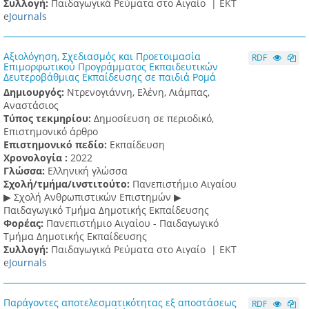
Συλλογή:
Παιδαγωγικά Ρεύματα στο Αιγαίο |
ΕΚΤ
e
Journals
Αξιολόγηση, Σχεδιασμός και Προετοιμασία
RDF
Επιμορφωτικού Προγράμματος Εκπαιδευτικών
Δευτεροβάθμιας Εκπαίδευσης σε παιδιά Ρομά
Δημιουργός:
Ντρενογιάννη, Ελένη, Λιάμπας,
Αναστάσιος
Τύπος τεκμηρίου:
Δημοσίευση σε περιοδικό,
Επιστημονικό άρθρο
Επιστημονικό πεδίο:
Εκπαίδευση
Χρονολογία :
2022
Γλώσσα:
Ελληνική γλώσσα
Σχολή/τμήμα/ινστιτούτο:
Πανεπιστήμιο Αιγαίου
▶ Σχολή Ανθρωπιστικών Επιστημών ▶
Παιδαγωγικό Τμήμα Δημοτικής Εκπαίδευσης
Φορέας:
Πανεπιστήμιο Αιγαίου - Παιδαγωγικό
Τμήμα Δημοτικής Εκπαίδευσης
Συλλογή:
Παιδαγωγικά Ρεύματα στο Αιγαίο |
ΕΚΤ
e
Journals
Παράγοντες αποτελεσματικότητας εξ αποστάσεως
RDF