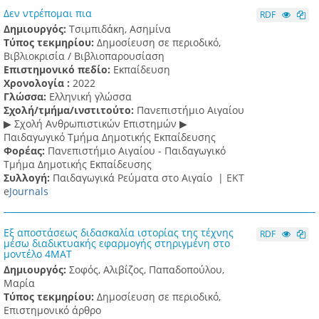
Δεν ντρέπομαι πια
RDF
Δημιουργός:
Τσιμπιδάκη, Ασημίνα
Τύπος τεκμηρίου:
Δημοσίευση σε περιοδικό,
Βιβλιοκρισία / Βιβλιοπαρουσίαση
Επιστημονικό πεδίο:
Εκπαίδευση
Χρονολογία :
2022
Γλώσσα:
Ελληνική γλώσσα
Σχολή/τμήμα/ινστιτούτο:
Πανεπιστήμιο Αιγαίου
▶ Σχολή Ανθρωπιστικών Επιστημών ▶
Παιδαγωγικό Τμήμα Δημοτικής Εκπαίδευσης
Φορέας:
Πανεπιστήμιο Αιγαίου - Παιδαγωγικό
Τμήμα Δημοτικής Εκπαίδευσης
Συλλογή:
Παιδαγωγικά Ρεύματα στο Αιγαίο |
ΕΚΤ
e
Journals
Εξ αποστάσεως διδασκαλία ιστορίας της τέχνης
RDF
μέσω διαδικτυακής εφαρμογής στηριγμένη στο
μοντέλο 4ΜΑΤ
Δημιουργός:
Σοφός, Αλιβίζος, Παπαδοπούλου,
Μαρία
Τύπος τεκμηρίου:
Δημοσίευση σε περιοδικό,
Επιστημονικό άρθρο