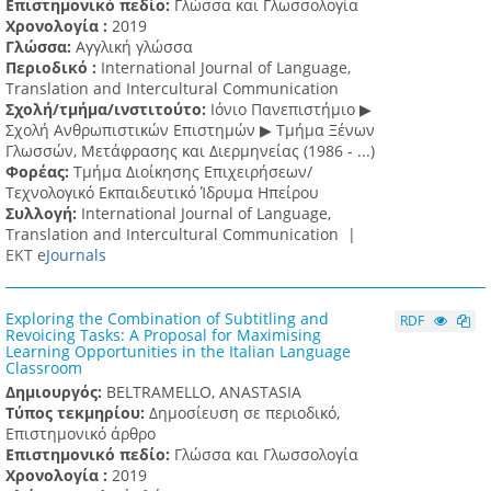
Επιστημονικό πεδίο:
Γλώσσα και Γλωσσολογία
Χρονολογία :
2019
Γλώσσα:
Αγγλική γλώσσα
Περιοδικό :
International Journal of Language,
Translation and Intercultural Communication
Σχολή/τμήμα/ινστιτούτο:
Ιόνιο Πανεπιστήμιο ▶
Σχολή Ανθρωπιστικών Επιστημών ▶ Tμήμα Ξένων
Γλωσσών, Mετάφρασης και Διερμηνείας (1986 - ...)
Φορέας:
Τμήμα Διοίκησης Επιχειρήσεων/
Τεχνολογικό Εκπαιδευτικό Ίδρυμα Ηπείρου
Συλλογή:
International Journal of Language,
Translation and Intercultural Communication |
ΕΚΤ e
Journals
Exploring the Combination of Subtitling and
RDF
Revoicing Tasks: A Proposal for Maximising
Learning Opportunities in the Italian Language
Classroom
Δημιουργός:
BELTRAMELLO, ANASTASIA
Τύπος τεκμηρίου:
Δημοσίευση σε περιοδικό,
Επιστημονικό άρθρο
Επιστημονικό πεδίο:
Γλώσσα και Γλωσσολογία
Χρονολογία :
2019