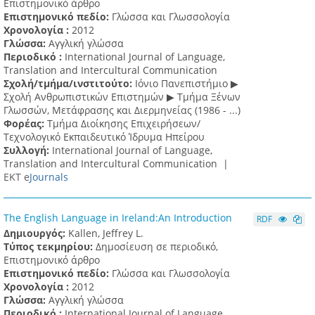
Επιστημονικό άρθρο
Επιστημονικό πεδίο:
Γλώσσα και Γλωσσολογία
Χρονολογία :
2012
Γλώσσα:
Αγγλική γλώσσα
Περιοδικό :
International Journal of Language,
Translation and Intercultural Communication
Σχολή/τμήμα/ινστιτούτο:
Ιόνιο Πανεπιστήμιο ▶
Σχολή Ανθρωπιστικών Επιστημών ▶ Tμήμα Ξένων
Γλωσσών, Mετάφρασης και Διερμηνείας (1986 - ...)
Φορέας:
Τμήμα Διοίκησης Επιχειρήσεων/
Τεχνολογικό Εκπαιδευτικό Ίδρυμα Ηπείρου
Συλλογή:
International Journal of Language,
Translation and Intercultural Communication |
ΕΚΤ e
Journals
The English Language in Ireland:An Introduction
RDF
Δημιουργός:
Kallen, Jeffrey L.
Τύπος τεκμηρίου:
Δημοσίευση σε περιοδικό,
Επιστημονικό άρθρο
Επιστημονικό πεδίο:
Γλώσσα και Γλωσσολογία
Χρονολογία :
2012
Γλώσσα:
Αγγλική γλώσσα
Περιοδικό :
International Journal of Language,