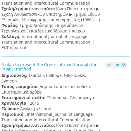
Translation and Intercultural Communication
Σχολή/τμήμα/ινστιτούτο:
Ιόνιο Πανεπιστήμιο ▶
Σχολή Ανθρωπιστικών Επιστημών ▶ Tμήμα Ξένων
Γλωσσών, Mετάφρασης και Διερμηνείας (1986 - ...)
Φορέας:
Τμήμα Διοίκησης Επιχειρήσεων/
Τεχνολογικό Εκπαιδευτικό Ίδρυμα Ηπείρου
Συλλογή:
International Journal of Language,
Translation and Intercultural Communication |
ΕΚΤ e
Journals
A plan to present the Greeks abroad through the
RDF
Project method
Δημιουργός:
Tsantali, Calliope, Nikolidakis,
Symeon
Τύπος τεκμηρίου:
Δημοσίευση σε περιοδικό,
Επιστημονικό άρθρο
Επιστημονικό πεδίο:
Γλώσσα και Γλωσσολογία
Χρονολογία :
2015
Γλώσσα:
Αγγλική γλώσσα
Περιοδικό :
International Journal of Language,
Translation and Intercultural Communication
Σχολή/τμήμα/ινστιτούτο:
Ιόνιο Πανεπιστήμιο ▶
Σχολή Ανθρωπιστικών Επιστημών ▶ Tμήμα Ξένων