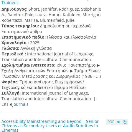
Trainees.
Δημιουργός:
Short, Jennifer, Rodriguez, Stephanie
A., Ramirez-Polo, Laura, Horan, Kathleen, Merrigan
Robertazzi, Marisa, Blumenfield, Julie
Τύπος τεκμηρίου:
Δημοσίευση σε περιοδικό,
Επιστημονικό άρθρο
Επιστημονικό πεδίο:
Γλώσσα και Γλωσσολογία
Χρονολογία :
2025
Γλώσσα:
Αγγλική γλώσσα
Περιοδικό :
International Journal of Language,
Translation and Intercultural Communication
Σχολή/τμήμα/ινστιτούτο:
Ιόνιο Πανεπιστήμιο ▶
Σχολή Ανθρωπιστικών Επιστημών ▶ Tμήμα Ξένων
Γλωσσών, Mετάφρασης και Διερμηνείας (1986 - ...)
Φορέας:
Τμήμα Διοίκησης Επιχειρήσεων/
Τεχνολογικό Εκπαιδευτικό Ίδρυμα Ηπείρου
Συλλογή:
International Journal of Language,
Translation and Intercultural Communication |
ΕΚΤ e
Journals
Accessibility Mainstreaming and Beyond – Senior
RDF
Citizens as Secondary Users of Audio Subtitles in
Cinemas