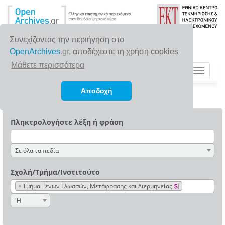
Συνεχίζοντας την περιήγηση στο
OpenArchives
.gr
, αποδέχεστε τη χρήση cookies
Μάθετε περισσότερα
Toggle
navigat
Αποδοχή
Πληκτρολογήστε λέξη ή φράση
Σε όλα τα πεδία
Σχολή/Τμήμα/Ινστιτούτο
×
Tμήμα Ξένων Γλωσσών, Mετάφρασης και Διερμηνείας
'Η