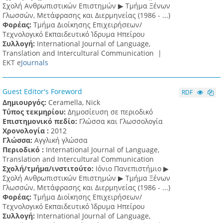
Σχολή Ανθρωπιστικών Επιστημών ▶ Tμήμα Ξένων
Γλωσσών, Mετάφρασης και Διερμηνείας (1986 - ...)
Φορέας:
Τμήμα Διοίκησης Επιχειρήσεων/
Τεχνολογικό Εκπαιδευτικό Ίδρυμα Ηπείρου
Συλλογή:
International Journal of Language,
Translation and Intercultural Communication |
ΕΚΤ e
Journals
Guest Editor's Foreword
RDF
Δημιουργός:
Ceramella, Nick
Τύπος τεκμηρίου:
Δημοσίευση σε περιοδικό
Επιστημονικό πεδίο:
Γλώσσα και Γλωσσολογία
Χρονολογία :
2012
Γλώσσα:
Αγγλική γλώσσα
Περιοδικό :
International Journal of Language,
Translation and Intercultural Communication
Σχολή/τμήμα/ινστιτούτο:
Ιόνιο Πανεπιστήμιο ▶
Σχολή Ανθρωπιστικών Επιστημών ▶ Tμήμα Ξένων
Γλωσσών, Mετάφρασης και Διερμηνείας (1986 - ...)
Φορέας:
Τμήμα Διοίκησης Επιχειρήσεων/
Τεχνολογικό Εκπαιδευτικό Ίδρυμα Ηπείρου
Συλλογή:
International Journal of Language,