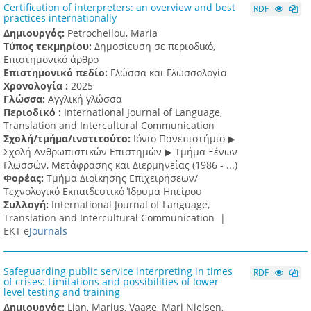
Certification of interpreters: an overview and best
RDF
practices internationally
Δημιουργός:
Petrocheilou, Maria
Τύπος τεκμηρίου:
Δημοσίευση σε περιοδικό,
Επιστημονικό άρθρο
Επιστημονικό πεδίο:
Γλώσσα και Γλωσσολογία
Χρονολογία :
2025
Γλώσσα:
Αγγλική γλώσσα
Περιοδικό :
International Journal of Language,
Translation and Intercultural Communication
Σχολή/τμήμα/ινστιτούτο:
Ιόνιο Πανεπιστήμιο ▶
Σχολή Ανθρωπιστικών Επιστημών ▶ Tμήμα Ξένων
Γλωσσών, Mετάφρασης και Διερμηνείας (1986 - ...)
Φορέας:
Τμήμα Διοίκησης Επιχειρήσεων/
Τεχνολογικό Εκπαιδευτικό Ίδρυμα Ηπείρου
Συλλογή:
International Journal of Language,
Translation and Intercultural Communication |
ΕΚΤ e
Journals
Safeguarding public service interpreting in times
RDF
of crises: Limitations and possibilities of lower-
level testing and training
Δημιουργός:
Lian, Marius, Vaage, Mari Nielsen,