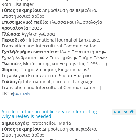
Roth, Lisa Inger
Τύπος τεκμηρίου:
Δημοσίευση σε περιοδικό,
Επιστημονικό άρθρο
Επιστημονικό πεδίο:
Γλώσσα και Γλωσσολογία
Χρονολογία :
2025
Γλώσσα:
Αγγλική γλώσσα
Περιοδικό :
International Journal of Language,
Translation and Intercultural Communication
Σχολή/τμήμα/ινστιτούτο:
Ιόνιο Πανεπιστήμιο ▶
Σχολή Ανθρωπιστικών Επιστημών ▶ Tμήμα Ξένων
Γλωσσών, Mετάφρασης και Διερμηνείας (1986 - ...)
Φορέας:
Τμήμα Διοίκησης Επιχειρήσεων/
Τεχνολογικό Εκπαιδευτικό Ίδρυμα Ηπείρου
Συλλογή:
International Journal of Language,
Translation and Intercultural Communication |
ΕΚΤ e
Journals
A code of ethics in public service interpreting :
RDF
Why a review is needed
Δημιουργός:
Petrocheilou, Maria
Τύπος τεκμηρίου:
Δημοσίευση σε περιοδικό,
Επιστημονικό άρθρο