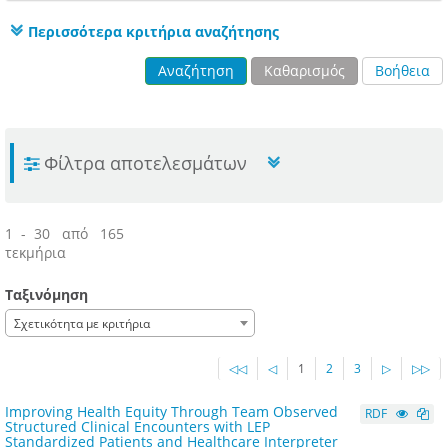
Περισσότερα κριτήρια αναζήτησης
Αναζήτηση
Καθαρισμός
Βοήθεια
Φίλτρα αποτελεσμάτων
1 - 30 από 165
τεκμήρια
Ταξινόμηση
Σχετικότητα με κριτήρια
◁◁
◁
1
2
3
▷
▷▷
Improving Health Equity Through Team Observed
RDF
Structured Clinical Encounters with LEP
Standardized Patients and Healthcare Interpreter