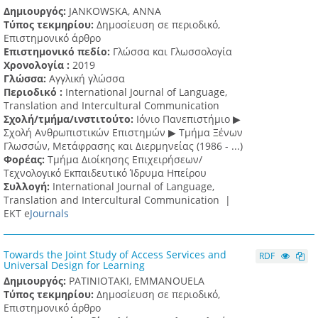
Δημιουργός:
JANKOWSKA, ANNA
Τύπος τεκμηρίου:
Δημοσίευση σε περιοδικό,
Επιστημονικό άρθρο
Επιστημονικό πεδίο:
Γλώσσα και Γλωσσολογία
Χρονολογία :
2019
Γλώσσα:
Αγγλική γλώσσα
Περιοδικό :
International Journal of Language,
Translation and Intercultural Communication
Σχολή/τμήμα/ινστιτούτο:
Ιόνιο Πανεπιστήμιο ▶
Σχολή Ανθρωπιστικών Επιστημών ▶ Tμήμα Ξένων
Γλωσσών, Mετάφρασης και Διερμηνείας (1986 - ...)
Φορέας:
Τμήμα Διοίκησης Επιχειρήσεων/
Τεχνολογικό Εκπαιδευτικό Ίδρυμα Ηπείρου
Συλλογή:
International Journal of Language,
Translation and Intercultural Communication |
ΕΚΤ e
Journals
Towards the Joint Study of Access Services and
RDF
Universal Design for Learning
Δημιουργός:
PATINIOTAKI, EMMANOUELA
Τύπος τεκμηρίου:
Δημοσίευση σε περιοδικό,
Επιστημονικό άρθρο