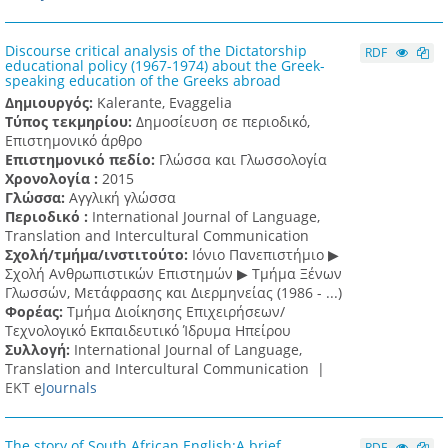
Discourse critical analysis of the Dictatorship
RDF
educational policy (1967-1974) about the Greek-
speaking education of the Greeks abroad
Δημιουργός:
Kalerante, Evaggelia
Τύπος τεκμηρίου:
Δημοσίευση σε περιοδικό,
Επιστημονικό άρθρο
Επιστημονικό πεδίο:
Γλώσσα και Γλωσσολογία
Χρονολογία :
2015
Γλώσσα:
Αγγλική γλώσσα
Περιοδικό :
International Journal of Language,
Translation and Intercultural Communication
Σχολή/τμήμα/ινστιτούτο:
Ιόνιο Πανεπιστήμιο ▶
Σχολή Ανθρωπιστικών Επιστημών ▶ Tμήμα Ξένων
Γλωσσών, Mετάφρασης και Διερμηνείας (1986 - ...)
Φορέας:
Τμήμα Διοίκησης Επιχειρήσεων/
Τεχνολογικό Εκπαιδευτικό Ίδρυμα Ηπείρου
Συλλογή:
International Journal of Language,
Translation and Intercultural Communication |
ΕΚΤ e
Journals
The story of South African English:A brief
RDF