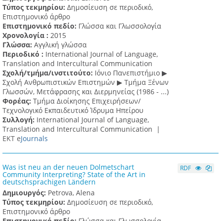
Τύπος τεκμηρίου:
Δημοσίευση σε περιοδικό,
Επιστημονικό άρθρο
Επιστημονικό πεδίο:
Γλώσσα και Γλωσσολογία
Χρονολογία :
2015
Γλώσσα:
Αγγλική γλώσσα
Περιοδικό :
International Journal of Language,
Translation and Intercultural Communication
Σχολή/τμήμα/ινστιτούτο:
Ιόνιο Πανεπιστήμιο ▶
Σχολή Ανθρωπιστικών Επιστημών ▶ Tμήμα Ξένων
Γλωσσών, Mετάφρασης και Διερμηνείας (1986 - ...)
Φορέας:
Τμήμα Διοίκησης Επιχειρήσεων/
Τεχνολογικό Εκπαιδευτικό Ίδρυμα Ηπείρου
Συλλογή:
International Journal of Language,
Translation and Intercultural Communication |
ΕΚΤ e
Journals
Was ist neu an der neuen Dolmetschart
RDF
Community Interpreting? State of the Art in
deutschsprachigen Ländern
Δημιουργός:
Petrova, Alena
Τύπος τεκμηρίου:
Δημοσίευση σε περιοδικό,
Επιστημονικό άρθρο
Επιστημονικό πεδίο:
Γλώσσα και Γλωσσολογία