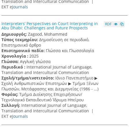
Translation and Intercultural Communication |
ΕΚΤ e
Journals
Interpreters’ Perspectives on Court Interpreting in
RDF
Abu Dhabi: Challenges and Future Prospects
Δημιουργός:
Zagood, Mohammed
Τύπος τεκμηρίου:
Δημοσίευση σε περιοδικό,
Επιστημονικό άρθρο
Επιστημονικό πεδίο:
Γλώσσα και Γλωσσολογία
Χρονολογία :
2025
Γλώσσα:
Αγγλική γλώσσα
Περιοδικό :
International Journal of Language,
Translation and Intercultural Communication
Σχολή/τμήμα/ινστιτούτο:
Ιόνιο Πανεπιστήμιο ▶
Σχολή Ανθρωπιστικών Επιστημών ▶ Tμήμα Ξένων
Γλωσσών, Mετάφρασης και Διερμηνείας (1986 - ...)
Φορέας:
Τμήμα Διοίκησης Επιχειρήσεων/
Τεχνολογικό Εκπαιδευτικό Ίδρυμα Ηπείρου
Συλλογή:
International Journal of Language,
Translation and Intercultural Communication |
ΕΚΤ e
Journals