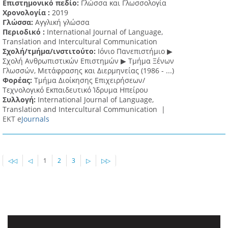
Επιστημονικό πεδίο:
Γλώσσα και Γλωσσολογία
Χρονολογία :
2019
Γλώσσα:
Αγγλική γλώσσα
Περιοδικό :
International Journal of Language,
Translation and Intercultural Communication
Σχολή/τμήμα/ινστιτούτο:
Ιόνιο Πανεπιστήμιο ▶
Σχολή Ανθρωπιστικών Επιστημών ▶ Tμήμα Ξένων
Γλωσσών, Mετάφρασης και Διερμηνείας (1986 - ...)
Φορέας:
Τμήμα Διοίκησης Επιχειρήσεων/
Τεχνολογικό Εκπαιδευτικό Ίδρυμα Ηπείρου
Συλλογή:
International Journal of Language,
Translation and Intercultural Communication |
ΕΚΤ e
Journals
◁◁
◁
1
2
3
▷
▷▷