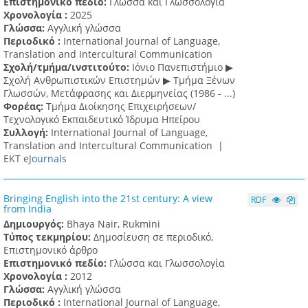
Επιστημονικό πεδίο:
Γλώσσα και Γλωσσολογία
Χρονολογία :
2025
Γλώσσα:
Αγγλική γλώσσα
Περιοδικό :
International Journal of Language,
Translation and Intercultural Communication
Σχολή/τμήμα/ινστιτούτο:
Ιόνιο Πανεπιστήμιο ▶
Σχολή Ανθρωπιστικών Επιστημών ▶ Tμήμα Ξένων
Γλωσσών, Mετάφρασης και Διερμηνείας (1986 - ...)
Φορέας:
Τμήμα Διοίκησης Επιχειρήσεων/
Τεχνολογικό Εκπαιδευτικό Ίδρυμα Ηπείρου
Συλλογή:
International Journal of Language,
Translation and Intercultural Communication |
ΕΚΤ e
Journals
Bringing English into the 21st century: A view
RDF
from India
Δημιουργός:
Bhaya Nair, Rukmini
Τύπος τεκμηρίου:
Δημοσίευση σε περιοδικό,
Επιστημονικό άρθρο
Επιστημονικό πεδίο:
Γλώσσα και Γλωσσολογία
Χρονολογία :
2012
Γλώσσα:
Αγγλική γλώσσα
Περιοδικό :
International Journal of Language,