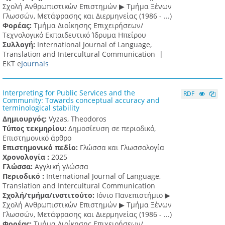
Σχολή Ανθρωπιστικών Επιστημών ▶ Tμήμα Ξένων
Γλωσσών, Mετάφρασης και Διερμηνείας (1986 - ...)
Φορέας:
Τμήμα Διοίκησης Επιχειρήσεων/
Τεχνολογικό Εκπαιδευτικό Ίδρυμα Ηπείρου
Συλλογή:
International Journal of Language,
Translation and Intercultural Communication |
ΕΚΤ e
Journals
Interpreting for Public Services and the
RDF
Community: Towards conceptual accuracy and
terminological stability
Δημιουργός:
Vyzas, Theodoros
Τύπος τεκμηρίου:
Δημοσίευση σε περιοδικό,
Επιστημονικό άρθρο
Επιστημονικό πεδίο:
Γλώσσα και Γλωσσολογία
Χρονολογία :
2025
Γλώσσα:
Αγγλική γλώσσα
Περιοδικό :
International Journal of Language,
Translation and Intercultural Communication
Σχολή/τμήμα/ινστιτούτο:
Ιόνιο Πανεπιστήμιο ▶
Σχολή Ανθρωπιστικών Επιστημών ▶ Tμήμα Ξένων
Γλωσσών, Mετάφρασης και Διερμηνείας (1986 - ...)
Φορέας:
Τμήμα Διοίκησης Επιχειρήσεων/