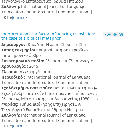
Τεχνολογικό Εκπαιδευτικό Ίδρυμα Ηπείρου
Συλλογή:
International Journal of Language,
Translation and Intercultural Communication |
ΕΚΤ e
Journals
Interpretation as a factor influencing translation:
RDF
the case of a biblical metaphor
Δημιουργός:
Kuo, Yun-Hsuan, Chou, Fu-Chu
Τύπος τεκμηρίου:
Δημοσίευση σε περιοδικό,
Επιστημονικό άρθρο
Επιστημονικό πεδίο:
Γλώσσα και Γλωσσολογία
Χρονολογία :
2015
Γλώσσα:
Αγγλική γλώσσα
Περιοδικό :
International Journal of Language,
Translation and Intercultural Communication
Σχολή/τμήμα/ινστιτούτο:
Ιόνιο Πανεπιστήμιο ▶
Σχολή Ανθρωπιστικών Επιστημών ▶ Tμήμα Ξένων
Γλωσσών, Mετάφρασης και Διερμηνείας (1986 - ...)
Φορέας:
Τμήμα Διοίκησης Επιχειρήσεων/
Τεχνολογικό Εκπαιδευτικό Ίδρυμα Ηπείρου
Συλλογή:
International Journal of Language,
Translation and Intercultural Communication |
ΕΚΤ e
Journals