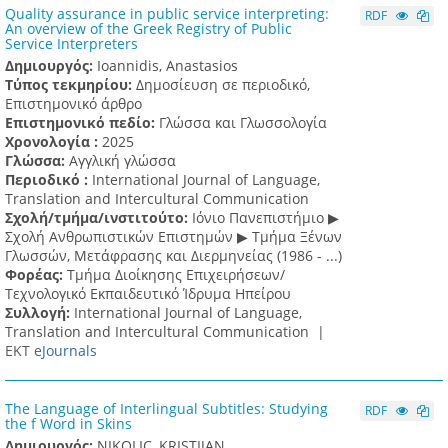
Quality assurance in public service interpreting:
RDF
An overview of the Greek Registry of Public
Service Interpreters
Δημιουργός:
Ioannidis, Anastasios
Τύπος τεκμηρίου:
Δημοσίευση σε περιοδικό,
Επιστημονικό άρθρο
Επιστημονικό πεδίο:
Γλώσσα και Γλωσσολογία
Χρονολογία :
2025
Γλώσσα:
Αγγλική γλώσσα
Περιοδικό :
International Journal of Language,
Translation and Intercultural Communication
Σχολή/τμήμα/ινστιτούτο:
Ιόνιο Πανεπιστήμιο ▶
Σχολή Ανθρωπιστικών Επιστημών ▶ Tμήμα Ξένων
Γλωσσών, Mετάφρασης και Διερμηνείας (1986 - ...)
Φορέας:
Τμήμα Διοίκησης Επιχειρήσεων/
Τεχνολογικό Εκπαιδευτικό Ίδρυμα Ηπείρου
Συλλογή:
International Journal of Language,
Translation and Intercultural Communication |
ΕΚΤ e
Journals
The Language of Interlingual Subtitles: Studying
RDF
the f Word in Skins
Δημιουργός:
NIKOLIC, KRISTIJAN