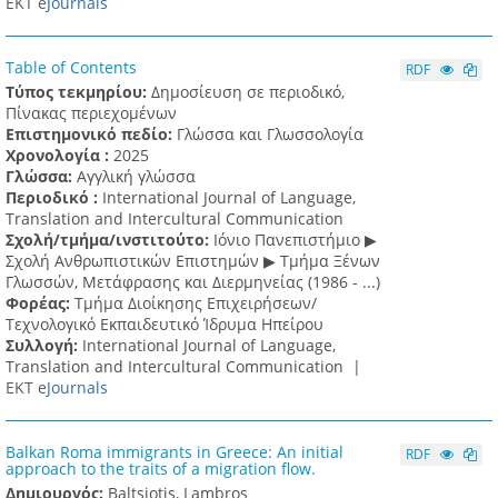
ΕΚΤ e
Journals
Table of Contents
RDF
Τύπος τεκμηρίου:
Δημοσίευση σε περιοδικό,
Πίνακας περιεχομένων
Επιστημονικό πεδίο:
Γλώσσα και Γλωσσολογία
Χρονολογία :
2025
Γλώσσα:
Αγγλική γλώσσα
Περιοδικό :
International Journal of Language,
Translation and Intercultural Communication
Σχολή/τμήμα/ινστιτούτο:
Ιόνιο Πανεπιστήμιο ▶
Σχολή Ανθρωπιστικών Επιστημών ▶ Tμήμα Ξένων
Γλωσσών, Mετάφρασης και Διερμηνείας (1986 - ...)
Φορέας:
Τμήμα Διοίκησης Επιχειρήσεων/
Τεχνολογικό Εκπαιδευτικό Ίδρυμα Ηπείρου
Συλλογή:
International Journal of Language,
Translation and Intercultural Communication |
ΕΚΤ e
Journals
Balkan Roma immigrants in Greece: An initial
RDF
approach to the traits of a migration flow.
Δημιουργός:
Baltsiotis, Lambros