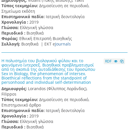
Δημιουργός:
Vidalis (Τάκης Βιδάλης), Takis
Τύπος τεκμηρίου:
Δημοσίευση σε περιοδικό,
Σημείωμα εκδότη
Επιστημονικό πεδίο:
Ιατρική δεοντολογία
Χρονολογία :
2019
Γλώσσα:
Ελληνική γλώσσα
Περιοδικό :
Βιοηθικά
Φορέας:
Εθνική Επιτροπή Βιοηθικής
Συλλογή:
Βιοηθικά |
ΕΚΤ e
Journals
Η πολυσημία του βιολογικού φύλου και το
RDF
φαινόμενο ίντερσεξ. Βιοηθικοί προβληματισμοί
από τη σκοπιά της αυτοδιάθεσης του προσώπου
Sex in Biology, the phenomenon of intersex.
Bioethical reflections from the standpoint of
personhood and individual self-determination
Δημιουργός:
Lorandos (Φίλιππος Λοράνδος),
Filippos
Τύπος τεκμηρίου:
Δημοσίευση σε περιοδικό,
Επιστημονικό άρθρο
Επιστημονικό πεδίο:
Ιατρική δεοντολογία
Χρονολογία :
2019
Γλώσσα:
Ελληνική γλώσσα
Περιοδικό :
Βιοηθικά