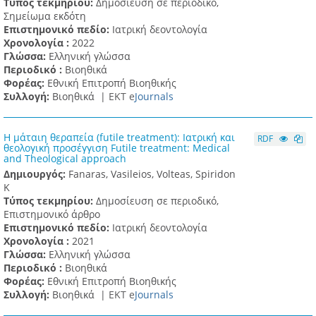
Τύπος τεκμηρίου:
Δημοσίευση σε περιοδικό,
Σημείωμα εκδότη
Επιστημονικό πεδίο:
Ιατρική δεοντολογία
Χρονολογία :
2022
Γλώσσα:
Ελληνική γλώσσα
Περιοδικό :
Βιοηθικά
Φορέας:
Εθνική Επιτροπή Βιοηθικής
Συλλογή:
Βιοηθικά |
ΕΚΤ e
Journals
Η μάταιη θεραπεία (futile treatment): Ιατρική και
RDF
θεολογική προσέγγιση Futile treatment: Medical
and Theological approach
Δημιουργός:
Fanaras, Vasileios, Volteas, Spiridon
K
Τύπος τεκμηρίου:
Δημοσίευση σε περιοδικό,
Επιστημονικό άρθρο
Επιστημονικό πεδίο:
Ιατρική δεοντολογία
Χρονολογία :
2021
Γλώσσα:
Ελληνική γλώσσα
Περιοδικό :
Βιοηθικά
Φορέας:
Εθνική Επιτροπή Βιοηθικής
Συλλογή:
Βιοηθικά |
ΕΚΤ e
Journals