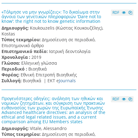
«Τόλμησε να μην γνωρίζεις»: Το δικαίωμα στην
RDF
άγνοια των γενετικών πληροφοριών ‘Dare not to
know’: the right not to know genetic information
Δημιουργός:
Koukouzelis (Κώστας Κουκουζέλης),
Kostas
Τύπος τεκμηρίου:
Δημοσίευση σε περιοδικό,
Επιστημονικό άρθρο
Επιστημονικό πεδίο:
Ιατρική δεοντολογία
Χρονολογία :
2019
Γλώσσα:
Ελληνική γλώσσα
Περιοδικό :
Βιοηθικά
Φορέας:
Εθνική Επιτροπή Βιοηθικής
Συλλογή:
Βιοηθικά |
ΕΚΤ e
Journals
Προγενέστερες οδηγίες: ανάληση των ηθικών και
RDF
νομικών ζητημάτων, και σύγκριση των πρακτικών
ευθανασίας των χωρών της Ευρωπαϊκής Ένωσης
Advanced healthcare directives: an analysis of the
ethical and legal related issues, and a current
comparison among EU Members states
Δημιουργός:
Vitale, Alessandro
Τύπος τεκμηρίου:
Δημοσίευση σε περιοδικό,