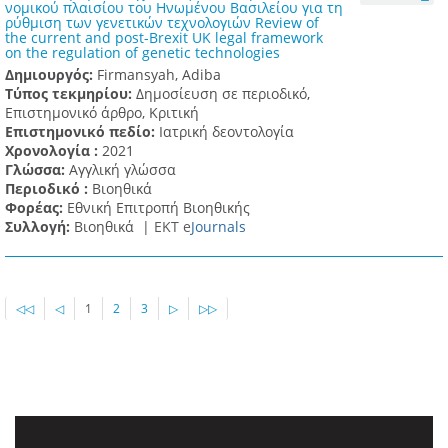
νομικού πλαισίου του Ηνωμένου Βασιλείου για τη
ρύθμιση των γενετικών τεχνολογιών Review of
the current and post-Brexit UK legal framework
on the regulation of genetic technologies
Δημιουργός:
Firmansyah, Adiba
Τύπος τεκμηρίου:
Δημοσίευση σε περιοδικό,
Επιστημονικό άρθρο, Κριτική
Επιστημονικό πεδίο:
Ιατρική δεοντολογία
Χρονολογία :
2021
Γλώσσα:
Αγγλική γλώσσα
Περιοδικό :
Βιοηθικά
Φορέας:
Εθνική Επιτροπή Βιοηθικής
Συλλογή:
Βιοηθικά |
ΕΚΤ e
Journals
◁◁
◁
1
2
3
▷
▷▷