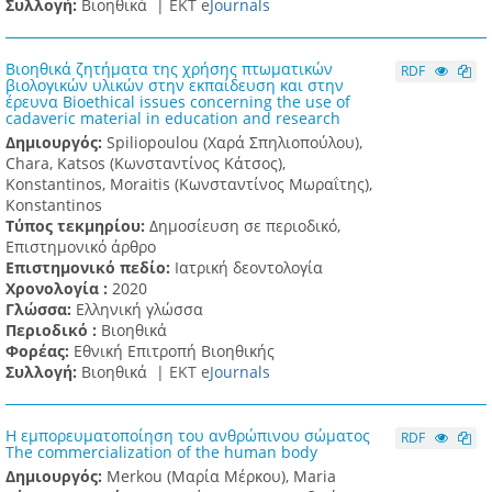
Συλλογή:
Βιοηθικά |
ΕΚΤ e
Journals
Βιοηθικά ζητήματα της χρήσης πτωματικών
RDF
βιολογικών υλικών στην εκπαίδευση και στην
έρευνα Bioethical issues concerning the use of
cadaveric material in education and research
Δημιουργός:
Spiliopoulou (Χαρά Σπηλιοπούλου),
Chara, Katsos (Κωνσταντίνος Κάτσος),
Konstantinos, Moraitis (Κωνσταντίνος Μωραΐτης),
Konstantinos
Τύπος τεκμηρίου:
Δημοσίευση σε περιοδικό,
Επιστημονικό άρθρο
Επιστημονικό πεδίο:
Ιατρική δεοντολογία
Χρονολογία :
2020
Γλώσσα:
Ελληνική γλώσσα
Περιοδικό :
Βιοηθικά
Φορέας:
Εθνική Επιτροπή Βιοηθικής
Συλλογή:
Βιοηθικά |
ΕΚΤ e
Journals
Η εμπορευματοποίηση του ανθρώπινου σώματος
RDF
The commercialization of the human body
Δημιουργός:
Merkou (Μαρία Μέρκου), Maria