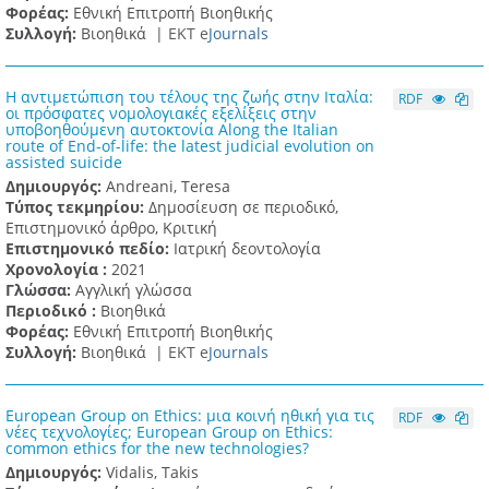
Φορέας:
Εθνική Επιτροπή Βιοηθικής
Συλλογή:
Βιοηθικά |
ΕΚΤ e
Journals
H αντιμετώπιση του τέλους της ζωής στην Ιταλία:
RDF
οι πρόσφατες νομολογιακές εξελίξεις στην
υποβοηθούμενη αυτοκτονία Along the Italian
route of End-of-life: the latest judicial evolution on
assisted suicide
Δημιουργός:
Andreani, Teresa
Τύπος τεκμηρίου:
Δημοσίευση σε περιοδικό,
Επιστημονικό άρθρο, Κριτική
Επιστημονικό πεδίο:
Ιατρική δεοντολογία
Χρονολογία :
2021
Γλώσσα:
Αγγλική γλώσσα
Περιοδικό :
Βιοηθικά
Φορέας:
Εθνική Επιτροπή Βιοηθικής
Συλλογή:
Βιοηθικά |
ΕΚΤ e
Journals
European Group on Ethics: μια κοινή ηθική για τις
RDF
νέες τεχνολογίες; European Group on Ethics:
common ethics for the new technologies?
Δημιουργός:
Vidalis, Takis