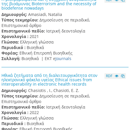
της βιοάμυνας Bioterrorism and the necessity of
biodefense nowadays
Δημιουργός:
Amasiadi, Natalia
Τύπος τεκμηρίου:
Δημοσίευση σε περιοδικό,
Επιστημονικό άρθρο
Επιστημονικό πεδίο:
Ιατρική δεοντολογία
Χρονολογία :
2021
Γλώσσα:
Ελληνική γλώσσα
Περιοδικό :
Βιοηθικά
Φορέας:
Εθνική Επιτροπή Βιοηθικής
Συλλογή:
Βιοηθικά |
ΕΚΤ e
Journals
Ηθικά ζητήματα από τη διαλειτουργικότητα στον
RDF
ηλεκτρονικό φάκελο υγείας Ethical issues from
interoperability in electronic health records
Δημιουργός:
Chasiotis , I., Chasioti, E. Z.
Τύπος τεκμηρίου:
Δημοσίευση σε περιοδικό,
Επιστημονικό άρθρο
Επιστημονικό πεδίο:
Ιατρική δεοντολογία
Χρονολογία :
2022
Γλώσσα:
Ελληνική γλώσσα
Περιοδικό :
Βιοηθικά
Φορέας:
Εθνική Επιτροπή Βιοηθικής