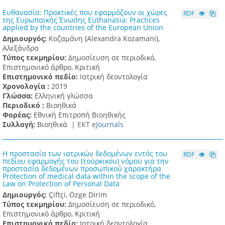
Ευθανασία: Πρακτικές που εφαρμόζουν οι χώρες
RDF
της Ευρωπαϊκής Ένωσης Euthanasia: Practices
applied by the countries of the European Union
Δημιουργός:
Κοζαμάνη (Alexandra Kozamani),
Αλεξάνδρα
Τύπος τεκμηρίου:
Δημοσίευση σε περιοδικό,
Επιστημονικό άρθρο, Κριτική
Επιστημονικό πεδίο:
Ιατρική δεοντολογία
Χρονολογία :
2019
Γλώσσα:
Ελληνική γλώσσα
Περιοδικό :
Βιοηθικά
Φορέας:
Εθνική Επιτροπή Βιοηθικής
Συλλογή:
Βιοηθικά |
ΕΚΤ e
Journals
Η προστασία των ιατρικών δεδομένων εντός του
RDF
πεδίου εφαρμογής του (τούρκικου) νόμου για την
προστασία δεδομένων προσωπικού χαρακτήρα
Protection of medical data within the scope of the
Law on Protection of Personal Data
Δημιουργός:
Çiftçi, Özge Dirim
Τύπος τεκμηρίου:
Δημοσίευση σε περιοδικό,
Επιστημονικό άρθρο, Κριτική
Επιστημονικό πεδίο:
Ιατρική δεοντολογία