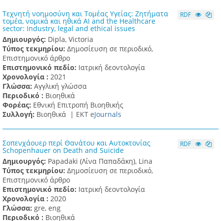
Τεχνητή νοημοσύνη και Τομέας Υγείας: Ζητήματα
RDF
τομέα, νομικά και ηθικά AI and the Healthcare
sector: Industry, legal and ethical issues
Δημιουργός:
Dipla, Victoria
Τύπος τεκμηρίου:
Δημοσίευση σε περιοδικό,
Επιστημονικό άρθρο
Επιστημονικό πεδίο:
Ιατρική δεοντολογία
Χρονολογία :
2021
Γλώσσα:
Αγγλική γλώσσα
Περιοδικό :
Βιοηθικά
Φορέας:
Εθνική Επιτροπή Βιοηθικής
Συλλογή:
Βιοηθικά |
ΕΚΤ e
Journals
Σοπενχάουερ περί Θανάτου και Αυτοκτονίας
RDF
Schopenhauer on Death and Suicide
Δημιουργός:
Papadaki (Λίνα Παπαδάκη), Lina
Τύπος τεκμηρίου:
Δημοσίευση σε περιοδικό,
Επιστημονικό άρθρο
Επιστημονικό πεδίο:
Ιατρική δεοντολογία
Χρονολογία :
2020
Γλώσσα:
gre, eng
Περιοδικό :
Βιοηθικά