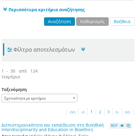
Περισσότερα κριτήρια αναζήτησης
Αναζήτηση
Καθαρισμός
Βοήθεια
Φίλτρα αποτελεσμάτων
1 - 30 από 124
τεκμήρια
Ταξινόμηση
Σχετικότητα με κριτήρια
◁◁
◁
1
2
3
▷
▷▷
Διεπιστημονικότητα και εκπαίδευση στη Βιοηθική
RDF
Interdisciplinarity and Education in Bioethics