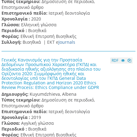
Τύπος τεκμηρίου:
Δημοσίευση σε περιοδικό,
Επιστημονικό άρθρο
Επιστημονικό πεδίο:
Ιατρική δεοντολογία
Χρονολογία :
2020
Γλώσσα:
Ελληνική γλώσσα
Περιοδικό :
Βιοηθικά
Φορέας:
Εθνική Επιτροπή Βιοηθικής
Συλλογή:
Βιοηθικά |
ΕΚΤ e
Journals
Γενικός Κανονισμός για την Προστασία
RDF
Δεδομένων Προσωπικού Χαρακτήρα (ΓΚΠΔ) και
διαδικασία ηθικής αξιολόγησης στο πλαίσιο του
Ορίζοντα 2020: Συμμόρφωση ηθικής και
δεοντολογίας υπό τον ΓΚΠΔ General Data
Protection Regulation and Horizon 2020 Ethics
Review Process: Ethics Compliance under GDPR
Δημιουργός:
Kuyumdzhieva, Albena
Τύπος τεκμηρίου:
Δημοσίευση σε περιοδικό,
Επιστημονικό άρθρο
Επιστημονικό πεδίο:
Ιατρική δεοντολογία
Χρονολογία :
2019
Γλώσσα:
Αγγλική γλώσσα
Περιοδικό :
Βιοηθικά
Φορέας:
Εθνική Επιτροπή Βιοηθικής