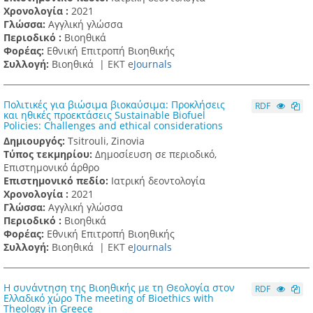
Χρονολογία :
2021
Γλώσσα:
Αγγλική γλώσσα
Περιοδικό :
Βιοηθικά
Φορέας:
Εθνική Επιτροπή Βιοηθικής
Συλλογή:
Βιοηθικά |
ΕΚΤ e
Journals
Πολιτικές για βιώσιμα βιοκαύσιμα: Προκλήσεις
RDF
και ηθικές προεκτάσεις Sustainable Biofuel
Policies: Challenges and ethical considerations
Δημιουργός:
Tsitrouli, Zinovia
Τύπος τεκμηρίου:
Δημοσίευση σε περιοδικό,
Επιστημονικό άρθρο
Επιστημονικό πεδίο:
Ιατρική δεοντολογία
Χρονολογία :
2021
Γλώσσα:
Αγγλική γλώσσα
Περιοδικό :
Βιοηθικά
Φορέας:
Εθνική Επιτροπή Βιοηθικής
Συλλογή:
Βιοηθικά |
ΕΚΤ e
Journals
Η συνάντηση της Βιοηθικής με τη Θεολογία στον
RDF
Ελλαδικό χώρο The meeting of Bioethics with
Theology in Greece