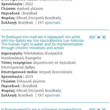
Χρονολογία :
2022
Γλώσσα:
Αγγλική γλώσσα
Περιοδικό :
Βιοηθικά
Φορέας:
Εθνική Επιτροπή Βιοηθικής
Συλλογή:
Βιοηθικά |
ΕΚΤ e
Journals
Το δικαίωμα στο νερό και η εφαρμογή του μέσα
RDF
από την δράση και την πρωτοβουλία των πολιτών
The human right to water and its implementation
through citizens’ initiatives and action
Δημιουργός:
Nikolakakou (Ευαγγελία
Νικολακάκου), Evangelia
Τύπος τεκμηρίου:
Δημοσίευση σε περιοδικό,
Επιστημονικό άρθρο
Επιστημονικό πεδίο:
Ιατρική δεοντολογία
Χρονολογία :
2019
Γλώσσα:
Ελληνική γλώσσα
Περιοδικό :
Βιοηθικά
Φορέας:
Εθνική Επιτροπή Βιοηθικής
Συλλογή:
Βιοηθικά |
ΕΚΤ e
Journals
Η βιοτρομοκρατία και η σύγχρονη αναγκαιότητα
RDF