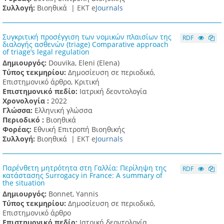
Συλλογή:
Βιοηθικά |
ΕΚΤ e
Journals
Συγκριτική προσέγγιση των νομικών πλαισίων της
RDF
διαλογής ασθενών (triage) Comparative approach
of triage’s legal regulation
Δημιουργός:
Douvika, Eleni (Elena)
Τύπος τεκμηρίου:
Δημοσίευση σε περιοδικό,
Επιστημονικό άρθρο, Κριτική
Επιστημονικό πεδίο:
Ιατρική δεοντολογία
Χρονολογία :
2022
Γλώσσα:
Ελληνική γλώσσα
Περιοδικό :
Βιοηθικά
Φορέας:
Εθνική Επιτροπή Βιοηθικής
Συλλογή:
Βιοηθικά |
ΕΚΤ e
Journals
Παρένθετη μητρότητα στη Γαλλία: Περίληψη της
RDF
κατάστασης Surrogacy in France: A summary of
the situation
Δημιουργός:
Bonnet, Yannis
Τύπος τεκμηρίου:
Δημοσίευση σε περιοδικό,
Επιστημονικό άρθρο
Επιστημονικό πεδίο:
Ιατρική δεοντολογία