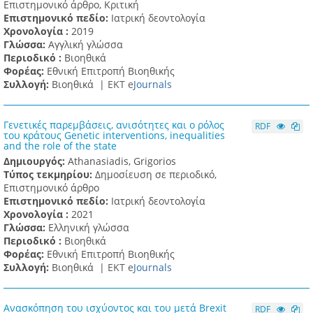
Επιστημονικό άρθρο, Κριτική
Επιστημονικό πεδίο:
Ιατρική δεοντολογία
Χρονολογία :
2019
Γλώσσα:
Αγγλική γλώσσα
Περιοδικό :
Βιοηθικά
Φορέας:
Εθνική Επιτροπή Βιοηθικής
Συλλογή:
Βιοηθικά |
ΕΚΤ e
Journals
Γενετικές παρεμβάσεις, ανισότητες και ο ρόλος
RDF
του κράτους Genetic interventions, inequalities
and the role of the state
Δημιουργός:
Athanasiadis, Grigorios
Τύπος τεκμηρίου:
Δημοσίευση σε περιοδικό,
Επιστημονικό άρθρο
Επιστημονικό πεδίο:
Ιατρική δεοντολογία
Χρονολογία :
2021
Γλώσσα:
Ελληνική γλώσσα
Περιοδικό :
Βιοηθικά
Φορέας:
Εθνική Επιτροπή Βιοηθικής
Συλλογή:
Βιοηθικά |
ΕΚΤ e
Journals
Ανασκόπηση του ισχύοντος και του μετά Βrexit
RDF