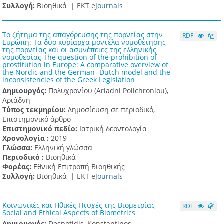
Συλλογή:
Βιοηθικά |
ΕΚΤ e
Journals
Το ζήτημα της απαγόρευσης της πορνείας στην
RDF
Ευρώπη: Τα δύο κυρίαρχα μοντέλα νομοθέτησης
της πορνείας και οι ασυνέπειες της ελληνικής
νομοθεσίας The question of the prohibition of
prostitution in Europe: A comparative overview of
the Nordic and the German- Dutch model and the
inconsistencies of the Greek Legislation
Δημιουργός:
Πολυχρονίου (Ariadni Polichroniou),
Αριάδνη
Τύπος τεκμηρίου:
Δημοσίευση σε περιοδικό,
Επιστημονικό άρθρο
Επιστημονικό πεδίο:
Ιατρική δεοντολογία
Χρονολογία :
2019
Γλώσσα:
Ελληνική γλώσσα
Περιοδικό :
Βιοηθικά
Φορέας:
Εθνική Επιτροπή Βιοηθικής
Συλλογή:
Βιοηθικά |
ΕΚΤ e
Journals
Κοινωνικές και Ηθικές Πτυχές της Βιομετρίας
RDF
Social and Ethical Aspects of Biometrics
Δημιουργός:
Despotidis, Konstantinos