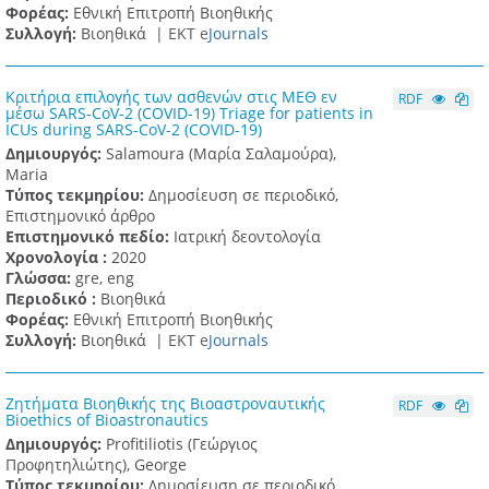
Φορέας:
Εθνική Επιτροπή Βιοηθικής
Συλλογή:
Βιοηθικά |
ΕΚΤ e
Journals
Κριτήρια επιλογής των ασθενών στις ΜΕΘ εν
RDF
μέσω SARS-CoV-2 (COVID-19) Triage for patients in
ICUs during SARS-CoV-2 (COVID-19)
Δημιουργός:
Salamoura (Μαρία Σαλαμούρα),
Maria
Τύπος τεκμηρίου:
Δημοσίευση σε περιοδικό,
Επιστημονικό άρθρο
Επιστημονικό πεδίο:
Ιατρική δεοντολογία
Χρονολογία :
2020
Γλώσσα:
gre, eng
Περιοδικό :
Βιοηθικά
Φορέας:
Εθνική Επιτροπή Βιοηθικής
Συλλογή:
Βιοηθικά |
ΕΚΤ e
Journals
Ζητήματα Βιοηθικής της Βιοαστροναυτικής
RDF
Bioethics of Bioastronautics
Δημιουργός:
Profitiliotis (Γεώργιος
Προφητηλιώτης), George
Τύπος τεκμηρίου:
Δημοσίευση σε περιοδικό,