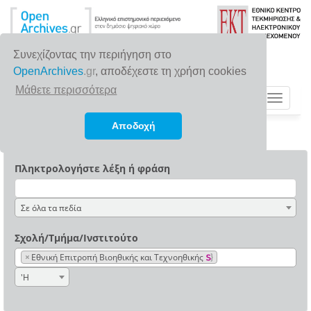
Συνεχίζοντας την περιήγηση στο
OpenArchives
.gr
, αποδέχεστε τη χρήση cookies
Μάθετε περισσότερα
Toggle
navigat
Αποδοχή
Πληκτρολογήστε λέξη ή φράση
Σε όλα τα πεδία
Σχολή/Τμήμα/Ινστιτούτο
×
Εθνική Επιτροπή Βιοηθικής και Τεχνοηθικής
'Η