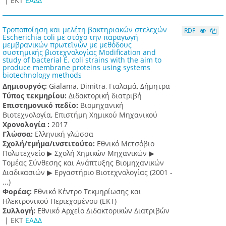
|
ΕΚΤ
ΕΑΔΔ
Τροποποίηση και μελέτη βακτηριακών στελεχών
RDF
Escherichia coli με στόχο την παραγωγή
μεμβρανικών πρωτεϊνών με μεθόδους
συστημικής βιοτεχνολογίας Modification and
study of bacterial E. coli strains with the aim to
produce membrane proteins using systems
biotechnology methods
Δημιουργός:
Gialama, Dimitra, Γιαλαμά, Δήμητρα
Τύπος τεκμηρίου:
Διδακτορική διατριβή
Επιστημονικό πεδίο:
Βιομηχανική
Βιοτεχνολογία, Επιστήμη Χημικού Μηχανικού
Χρονολογία :
2017
Γλώσσα:
Ελληνική γλώσσα
Σχολή/τμήμα/ινστιτούτο:
Εθνικό Μετσόβιο
Πολυτεχνείο ▶ Σχολή Χημικών Μηχανικών ▶
Τομέας Σύνθεσης και Ανάπτυξης Βιομηχανικών
Διαδικασιών ▶ Εργαστήριο Βιοτεχνολογίας (2001 -
...)
Φορέας:
Εθνικό Κέντρο Τεκμηρίωσης και
Ηλεκτρονικού Περιεχομένου (ΕΚΤ)
Συλλογή:
Εθνικό Αρχείο Διδακτορικών Διατριβών
|
ΕΚΤ
ΕΑΔΔ