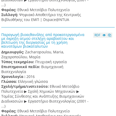
...)
Φορέας:
Εθνικό Μετσόβιο Πολυτεχνείο
Συλλογή:
Ψηφιακό Αποθετήριο της Κεντρικής
Βιβλιοθήκης του ΕΜΠ | Dspace@NTUA
Παραγωγή βιοαιθανόλης από προκατεργασμένα
RDF
με έκρηξη ατμού στελέχη αραβοσίτου και
βελτίωση της διεργασίας με τη χρήση
καινοτόμων βιοκαταλυτών
Δημιουργός:
Zacharopoulou, Maria,
Ζαχαροπούλου, Μαρία
Τύπος τεκμηρίου:
Πτυχιακή εργασία
Επιστημονικό πεδίο:
Βιομηχανική
Βιοτεχνολογία
Χρονολογία :
2016
Γλώσσα:
Ελληνική γλώσσα
Σχολή/τμήμα/ινστιτούτο:
Εθνικό Μετσόβιο
Πολυτεχνείο ▶ Σχολή Χημικών Μηχανικών ▶
Τομέας Σύνθεσης και Ανάπτυξης Βιομηχανικών
Διαδικασιών ▶ Εργαστήριο Βιοτεχνολογίας (2001 -
...)
Φορέας:
Εθνικό Μετσόβιο Πολυτεχνείο
Συλλογή:
Ψηφιακό Αποθετήριο της Κεντρικής