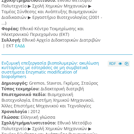
Σχολή/τμήμα/ινστιτούτο:
Εθνικό Μετσόβιο
Πολυτεχνείο ▶ Σχολή Χημικών Μηχανικών ▶
Τομέας Σύνθεσης και Ανάπτυξης Βιομηχανικών
Διαδικασιών ▶ Εργαστήριο Βιοτεχνολογίας (2001 -
...)
Φορέας:
Εθνικό Κέντρο Τεκμηρίωσης και
Ηλεκτρονικού Περιεχομένου (ΕΚΤ)
Συλλογή:
Εθνικό Αρχείο Διδακτορικών Διατριβών
|
ΕΚΤ
ΕΑΔΔ
Ενζυμική επεξεργασία βιοπολυμερών: ακυλίωση
RDF
κυτταρίνης με εστεράσες σε μη συμβατικά
συστήματα Enzymatic modification of
biopolymers
Δημιουργός:
Gremos, Stavros, Γκρέμος, Σταύρος
Τύπος τεκμηρίου:
Διδακτορική διατριβή
Επιστημονικό πεδίο:
Βιομηχανική
Βιοτεχνολογία, Επιστήμη Χημικού Μηχανικού,
Άλλες Επιστήμες Μηχανικού και Τεχνολογίες
Χρονολογία :
2012
Γλώσσα:
Ελληνική γλώσσα
Σχολή/τμήμα/ινστιτούτο:
Εθνικό Μετσόβιο
Πολυτεχνείο ▶ Σχολή Χημικών Μηχανικών ▶