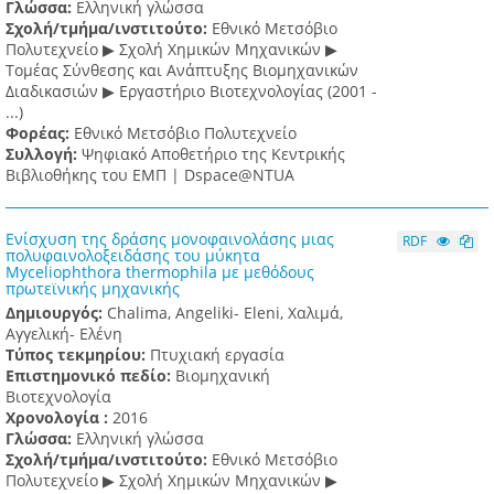
Γλώσσα:
Ελληνική γλώσσα
Σχολή/τμήμα/ινστιτούτο:
Εθνικό Μετσόβιο
Πολυτεχνείο ▶ Σχολή Χημικών Μηχανικών ▶
Τομέας Σύνθεσης και Ανάπτυξης Βιομηχανικών
Διαδικασιών ▶ Εργαστήριο Βιοτεχνολογίας (2001 -
...)
Φορέας:
Εθνικό Μετσόβιο Πολυτεχνείο
Συλλογή:
Ψηφιακό Αποθετήριο της Κεντρικής
Βιβλιοθήκης του ΕΜΠ | Dspace@NTUA
Ενίσχυση της δράσης μονοφαινολάσης μιας
RDF
πολυφαινολοξειδάσης του μύκητα
Myceliophthora thermophila με μεθόδους
πρωτεϊνικής μηχανικής
Δημιουργός:
Chalima, Angeliki- Eleni, Χαλιμά,
Αγγελική- Ελένη
Τύπος τεκμηρίου:
Πτυχιακή εργασία
Επιστημονικό πεδίο:
Βιομηχανική
Βιοτεχνολογία
Χρονολογία :
2016
Γλώσσα:
Ελληνική γλώσσα
Σχολή/τμήμα/ινστιτούτο:
Εθνικό Μετσόβιο
Πολυτεχνείο ▶ Σχολή Χημικών Μηχανικών ▶