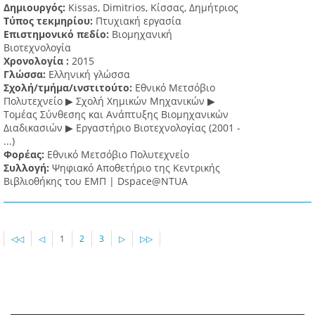
Δημιουργός:
Kissas, Dimitrios, Κίσσας, Δημήτριος
Τύπος τεκμηρίου:
Πτυχιακή εργασία
Επιστημονικό πεδίο:
Βιομηχανική
Βιοτεχνολογία
Χρονολογία :
2015
Γλώσσα:
Ελληνική γλώσσα
Σχολή/τμήμα/ινστιτούτο:
Εθνικό Μετσόβιο
Πολυτεχνείο ▶ Σχολή Χημικών Μηχανικών ▶
Τομέας Σύνθεσης και Ανάπτυξης Βιομηχανικών
Διαδικασιών ▶ Εργαστήριο Βιοτεχνολογίας (2001 -
...)
Φορέας:
Εθνικό Μετσόβιο Πολυτεχνείο
Συλλογή:
Ψηφιακό Αποθετήριο της Κεντρικής
Βιβλιοθήκης του ΕΜΠ | Dspace@NTUA
◁◁
◁
1
2
3
▷
▷▷