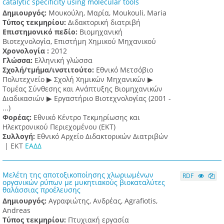
catalytic specificity using molecular tools
Δημιουργός:
Μουκούλη, Μαρία, Moukouli, Maria
Τύπος τεκμηρίου:
Διδακτορική διατριβή
Επιστημονικό πεδίο:
Βιομηχανική
Βιοτεχνολογία, Επιστήμη Χημικού Μηχανικού
Χρονολογία :
2012
Γλώσσα:
Ελληνική γλώσσα
Σχολή/τμήμα/ινστιτούτο:
Εθνικό Μετσόβιο
Πολυτεχνείο ▶ Σχολή Χημικών Μηχανικών ▶
Τομέας Σύνθεσης και Ανάπτυξης Βιομηχανικών
Διαδικασιών ▶ Εργαστήριο Βιοτεχνολογίας (2001 -
...)
Φορέας:
Εθνικό Κέντρο Τεκμηρίωσης και
Ηλεκτρονικού Περιεχομένου (ΕΚΤ)
Συλλογή:
Εθνικό Αρχείο Διδακτορικών Διατριβών
|
ΕΚΤ
ΕΑΔΔ
Μελέτη της αποτοξικοποίησης χλωριωμένων
RDF
οργανικών ρύπων με μυκητιακούς βιοκαταλύτες
θαλάσσιας προέλευσης
Δημιουργός:
Αγραφιώτης, Ανδρέας, Agrafiotis,
Andreas
Τύπος τεκμηρίου:
Πτυχιακή εργασία