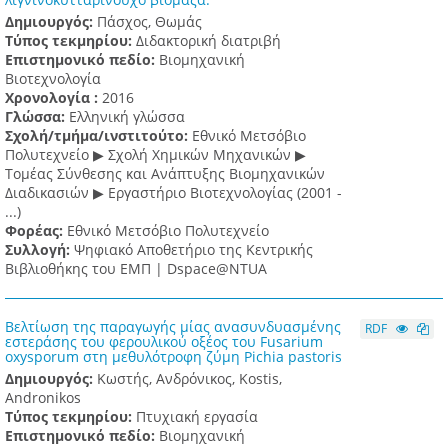
Δημιουργός:
Πάσχος, Θωμάς
Τύπος τεκμηρίου:
Διδακτορική διατριβή
Επιστημονικό πεδίο:
Βιομηχανική
Βιοτεχνολογία
Χρονολογία :
2016
Γλώσσα:
Ελληνική γλώσσα
Σχολή/τμήμα/ινστιτούτο:
Εθνικό Μετσόβιο
Πολυτεχνείο ▶ Σχολή Χημικών Μηχανικών ▶
Τομέας Σύνθεσης και Ανάπτυξης Βιομηχανικών
Διαδικασιών ▶ Εργαστήριο Βιοτεχνολογίας (2001 -
...)
Φορέας:
Εθνικό Μετσόβιο Πολυτεχνείο
Συλλογή:
Ψηφιακό Αποθετήριο της Κεντρικής
Βιβλιοθήκης του ΕΜΠ | Dspace@NTUA
Βελτίωση της παραγωγής μίας ανασυνδυασμένης
RDF
εστεράσης του φερουλικού οξέος του Fusarium
oxysporum στη μεθυλότροφη ζύμη Pichia pastoris
Δημιουργός:
Κωστής, Ανδρόνικος, Kostis,
Andronikos
Τύπος τεκμηρίου:
Πτυχιακή εργασία
Επιστημονικό πεδίο:
Βιομηχανική