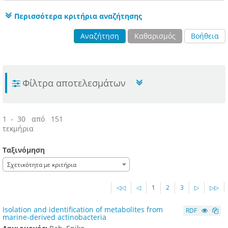
Περισσότερα κριτήρια αναζήτησης
Αναζήτηση
Καθαρισμός
Βοήθεια
Φίλτρα αποτελεσμάτων
1 - 30 από 151
τεκμήρια
Ταξινόμηση
Σχετικότητα με κριτήρια
◁◁
◁
1
2
3
▷
▷▷
Isolation and identification of metabolites from
RDF
marine-derived actinobacteria