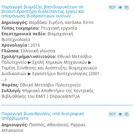
Παραγωγή βιομάζας βασιδιομυκήτων σε
RDF
βιοαντιδραστήρα διαλείποντος έργου και
απομόνωση βιοδραστικών ουσιών
Δημιουργός:
Βαρδάκα, Ειρήνη, Vardaka, Eirini
Τύπος τεκμηρίου:
Πτυχιακή εργασία
Επιστημονικό πεδίο:
Βιομηχανική
Βιοτεχνολογία
Χρονολογία :
2016
Γλώσσα:
Ελληνική γλώσσα
Σχολή/τμήμα/ινστιτούτο:
Εθνικό Μετσόβιο
Πολυτεχνείο ▶ Σχολή Χημικών Μηχανικών ▶
Τομέας Σύνθεσης και Ανάπτυξης Βιομηχανικών
Διαδικασιών ▶ Εργαστήριο Βιοτεχνολογίας (2001 -
...)
Φορέας:
Εθνικό Μετσόβιο Πολυτεχνείο
Συλλογή:
Ψηφιακό Αποθετήριο της Κεντρικής
Βιβλιοθήκης του ΕΜΠ | Dspace@NTUA
Παραγωγή βιοαιθανόλης από διατροφικά
RDF
απορρίμματα
Δημιουργός:
Παππάς, Αθανάσιος, Pappas,
Athanasios