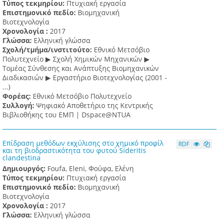
Τύπος τεκμηρίου:
Πτυχιακή εργασία
Επιστημονικό πεδίο:
Βιομηχανική
Βιοτεχνολογία
Χρονολογία :
2017
Γλώσσα:
Ελληνική γλώσσα
Σχολή/τμήμα/ινστιτούτο:
Εθνικό Μετσόβιο
Πολυτεχνείο ▶ Σχολή Χημικών Μηχανικών ▶
Τομέας Σύνθεσης και Ανάπτυξης Βιομηχανικών
Διαδικασιών ▶ Εργαστήριο Βιοτεχνολογίας (2001 -
...)
Φορέας:
Εθνικό Μετσόβιο Πολυτεχνείο
Συλλογή:
Ψηφιακό Αποθετήριο της Κεντρικής
Βιβλιοθήκης του ΕΜΠ | Dspace@NTUA
Επίδραση μεθόδων εκχύλισης στο χημικό προφίλ
RDF
και τη βιοδραστικότητα του φυτού Sideritis
clandestina
Δημιουργός:
Foufa, Eleni, Φούφα, Ελένη
Τύπος τεκμηρίου:
Πτυχιακή εργασία
Επιστημονικό πεδίο:
Βιομηχανική
Βιοτεχνολογία
Χρονολογία :
2017
Γλώσσα:
Ελληνική γλώσσα