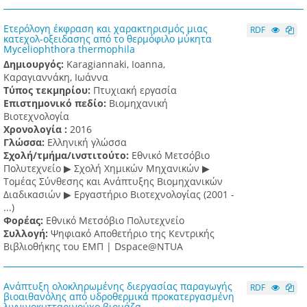
Eτερόλογη έκφραση και χαρακτηρισμός μιας
RDF
κατεχολ-οξειδασης από το θερμόφιλο μύκητα
Myceliophthora thermophila
Δημιουργός:
Karagiannaki, Ioanna,
Καραγιαννάκη, Ιωάννα
Τύπος τεκμηρίου:
Πτυχιακή εργασία
Επιστημονικό πεδίο:
Βιομηχανική
Βιοτεχνολογία
Χρονολογία :
2016
Γλώσσα:
Ελληνική γλώσσα
Σχολή/τμήμα/ινστιτούτο:
Εθνικό Μετσόβιο
Πολυτεχνείο ▶ Σχολή Χημικών Μηχανικών ▶
Τομέας Σύνθεσης και Ανάπτυξης Βιομηχανικών
Διαδικασιών ▶ Εργαστήριο Βιοτεχνολογίας (2001 -
...)
Φορέας:
Εθνικό Μετσόβιο Πολυτεχνείο
Συλλογή:
Ψηφιακό Αποθετήριο της Κεντρικής
Βιβλιοθήκης του ΕΜΠ | Dspace@NTUA
Ανάπτυξη ολοκληρωμένης διεργασίας παραγωγής
RDF
βιοαιθανόλης από υδροθερμικά προκατεργασμένη
λιγνινοκυτταρινούχο βιομάζα.