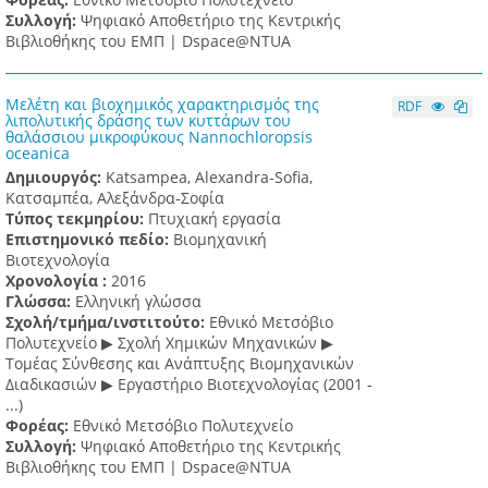
Συλλογή:
Ψηφιακό Αποθετήριο της Κεντρικής
Βιβλιοθήκης του ΕΜΠ | Dspace@NTUA
Μελέτη και βιοχημικός χαρακτηρισμός της
RDF
λιπολυτικής δράσης των κυττάρων του
θαλάσσιου μικροφύκους Nannochloropsis
oceanica
Δημιουργός:
Katsampea, Alexandra-Sofia,
Κατσαμπέα, Αλεξάνδρα-Σοφία
Τύπος τεκμηρίου:
Πτυχιακή εργασία
Επιστημονικό πεδίο:
Βιομηχανική
Βιοτεχνολογία
Χρονολογία :
2016
Γλώσσα:
Ελληνική γλώσσα
Σχολή/τμήμα/ινστιτούτο:
Εθνικό Μετσόβιο
Πολυτεχνείο ▶ Σχολή Χημικών Μηχανικών ▶
Τομέας Σύνθεσης και Ανάπτυξης Βιομηχανικών
Διαδικασιών ▶ Εργαστήριο Βιοτεχνολογίας (2001 -
...)
Φορέας:
Εθνικό Μετσόβιο Πολυτεχνείο
Συλλογή:
Ψηφιακό Αποθετήριο της Κεντρικής
Βιβλιοθήκης του ΕΜΠ | Dspace@NTUA