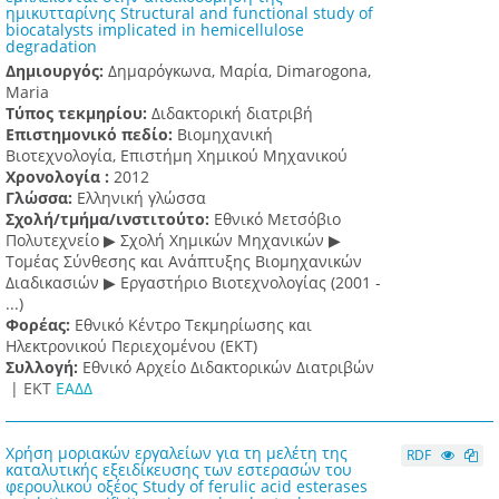
ημικυτταρίνης Structural and functional study of
biocatalysts implicated in hemicellulose
degradation
Δημιουργός:
Δημαρόγκωνα, Μαρία, Dimarogona,
Maria
Τύπος τεκμηρίου:
Διδακτορική διατριβή
Επιστημονικό πεδίο:
Βιομηχανική
Βιοτεχνολογία, Επιστήμη Χημικού Μηχανικού
Χρονολογία :
2012
Γλώσσα:
Ελληνική γλώσσα
Σχολή/τμήμα/ινστιτούτο:
Εθνικό Μετσόβιο
Πολυτεχνείο ▶ Σχολή Χημικών Μηχανικών ▶
Τομέας Σύνθεσης και Ανάπτυξης Βιομηχανικών
Διαδικασιών ▶ Εργαστήριο Βιοτεχνολογίας (2001 -
...)
Φορέας:
Εθνικό Κέντρο Τεκμηρίωσης και
Ηλεκτρονικού Περιεχομένου (ΕΚΤ)
Συλλογή:
Εθνικό Αρχείο Διδακτορικών Διατριβών
|
ΕΚΤ
ΕΑΔΔ
Χρήση μοριακών εργαλείων για τη μελέτη της
RDF
καταλυτικής εξειδίκευσης των εστερασών του
φερουλικού οξέος Study of ferulic acid esterases