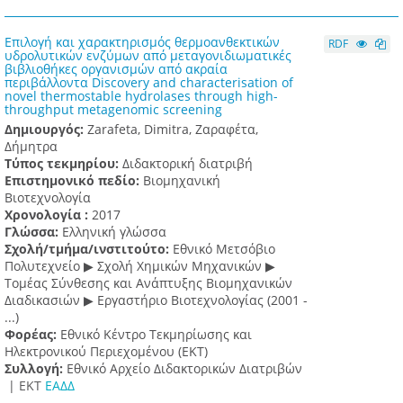
Επιλογή και χαρακτηρισμός θερμοανθεκτικών
RDF
υδρολυτικών ενζύμων από μεταγονιδιωματικές
βιβλιοθήκες οργανισμών από ακραία
περιβάλλοντα Discovery and characterisation of
novel thermostable hydrolases through high-
throughput metagenomic screening
Δημιουργός:
Zarafeta, Dimitra, Ζαραφέτα,
Δήμητρα
Τύπος τεκμηρίου:
Διδακτορική διατριβή
Επιστημονικό πεδίο:
Βιομηχανική
Βιοτεχνολογία
Χρονολογία :
2017
Γλώσσα:
Ελληνική γλώσσα
Σχολή/τμήμα/ινστιτούτο:
Εθνικό Μετσόβιο
Πολυτεχνείο ▶ Σχολή Χημικών Μηχανικών ▶
Τομέας Σύνθεσης και Ανάπτυξης Βιομηχανικών
Διαδικασιών ▶ Εργαστήριο Βιοτεχνολογίας (2001 -
...)
Φορέας:
Εθνικό Κέντρο Τεκμηρίωσης και
Ηλεκτρονικού Περιεχομένου (ΕΚΤ)
Συλλογή:
Εθνικό Αρχείο Διδακτορικών Διατριβών
|
ΕΚΤ
ΕΑΔΔ