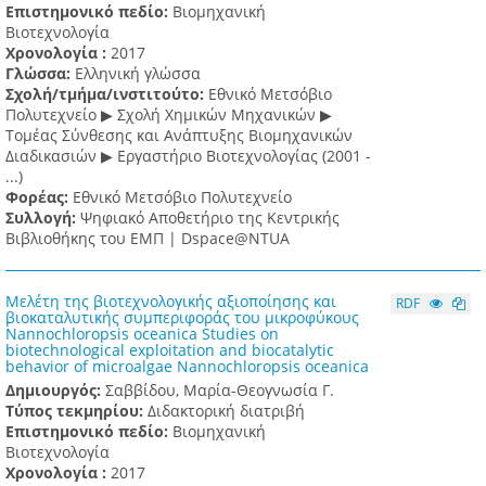
Επιστημονικό πεδίο:
Βιομηχανική
Βιοτεχνολογία
Χρονολογία :
2017
Γλώσσα:
Ελληνική γλώσσα
Σχολή/τμήμα/ινστιτούτο:
Εθνικό Μετσόβιο
Πολυτεχνείο ▶ Σχολή Χημικών Μηχανικών ▶
Τομέας Σύνθεσης και Ανάπτυξης Βιομηχανικών
Διαδικασιών ▶ Εργαστήριο Βιοτεχνολογίας (2001 -
...)
Φορέας:
Εθνικό Μετσόβιο Πολυτεχνείο
Συλλογή:
Ψηφιακό Αποθετήριο της Κεντρικής
Βιβλιοθήκης του ΕΜΠ | Dspace@NTUA
Μελέτη της βιοτεχνολογικής αξιοποίησης και
RDF
βιοκαταλυτικής συμπεριφοράς του μικροφύκους
Nannochloropsis oceanica Studies on
biotechnological exploitation and biocatalytic
behavior of microalgae Nannochloropsis oceanica
Δημιουργός:
Σαββίδου, Μαρία-Θεογνωσία Γ.
Τύπος τεκμηρίου:
Διδακτορική διατριβή
Επιστημονικό πεδίο:
Βιομηχανική
Βιοτεχνολογία
Χρονολογία :
2017