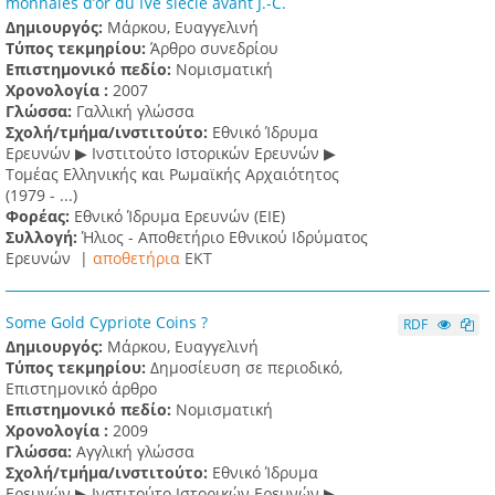
monnaies d’or du IVe siècle avant J.-C.
Δημιουργός:
Μάρκου, Ευαγγελινή
Τύπος τεκμηρίου:
Άρθρο συνεδρίου
Επιστημονικό πεδίο:
Νομισματική
Χρονολογία :
2007
Γλώσσα:
Γαλλική γλώσσα
Σχολή/τμήμα/ινστιτούτο:
Εθνικό Ίδρυμα
Ερευνών ▶ Ινστιτούτο Ιστορικών Ερευνών ▶
Τομέας Ελληνικής και Ρωμαϊκής Αρχαιότητος
(1979 - ...)
Φορέας:
Εθνικό Ίδρυμα Ερευνών (ΕΙΕ)
Συλλογή:
Ήλιος - Αποθετήριο Εθνικού Ιδρύματος
Ερευνών |
αποθετήρια
EKT
Some Gold Cypriote Coins ?
RDF
Δημιουργός:
Μάρκου, Ευαγγελινή
Τύπος τεκμηρίου:
Δημοσίευση σε περιοδικό,
Επιστημονικό άρθρο
Επιστημονικό πεδίο:
Νομισματική
Χρονολογία :
2009
Γλώσσα:
Αγγλική γλώσσα
Σχολή/τμήμα/ινστιτούτο:
Εθνικό Ίδρυμα
Ερευνών ▶ Ινστιτούτο Ιστορικών Ερευνών ▶