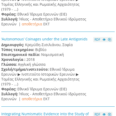
Τομέας Ελληνικής και Ρωμαϊκής Αρχαιότητος
(1979 - ...)
Φορέας:
Εθνικό Ίδρυμα Ερευνών (ΕΙΕ)
Συλλογή:
Ήλιος - Αποθετήριο Εθνικού Ιδρύματος
Ερευνών |
αποθετήρια
EKT
‘Autonomous’ Coinages under the Late Antigonids
RDF
Δημιουργός:
Κρεμύδη-Σισιλιάνου, Σοφία
Τύπος τεκμηρίου:
Βιβλίο
Επιστημονικό πεδίο:
Νομισματική
Χρονολογία :
2018
Γλώσσα:
Αγγλική γλώσσα
Σχολή/τμήμα/ινστιτούτο:
Εθνικό Ίδρυμα
Ερευνών ▶ Ινστιτούτο Ιστορικών Ερευνών ▶
Τομέας Ελληνικής και Ρωμαϊκής Αρχαιότητος
(1979 - ...)
Φορέας:
Εθνικό Ίδρυμα Ερευνών (ΕΙΕ)
Συλλογή:
Ήλιος - Αποθετήριο Εθνικού Ιδρύματος
Ερευνών |
αποθετήρια
EKT
Integrating Numismatic Evidence into the Study of
RDF