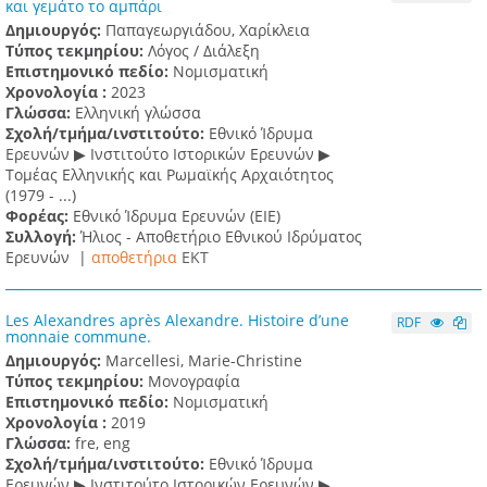
και γεμάτο το αμπάρι
Δημιουργός:
Παπαγεωργιάδου, Χαρίκλεια
Τύπος τεκμηρίου:
Λόγος / Διάλεξη
Επιστημονικό πεδίο:
Νομισματική
Χρονολογία :
2023
Γλώσσα:
Ελληνική γλώσσα
Σχολή/τμήμα/ινστιτούτο:
Εθνικό Ίδρυμα
Ερευνών ▶ Ινστιτούτο Ιστορικών Ερευνών ▶
Τομέας Ελληνικής και Ρωμαϊκής Αρχαιότητος
(1979 - ...)
Φορέας:
Εθνικό Ίδρυμα Ερευνών (ΕΙΕ)
Συλλογή:
Ήλιος - Αποθετήριο Εθνικού Ιδρύματος
Ερευνών |
αποθετήρια
EKT
Les Alexandres après Alexandre. Histoire d’une
RDF
monnaie commune.
Δημιουργός:
Marcellesi, Marie-Christine
Τύπος τεκμηρίου:
Μονογραφία
Επιστημονικό πεδίο:
Νομισματική
Χρονολογία :
2019
Γλώσσα:
fre, eng
Σχολή/τμήμα/ινστιτούτο:
Εθνικό Ίδρυμα
Ερευνών ▶ Ινστιτούτο Ιστορικών Ερευνών ▶