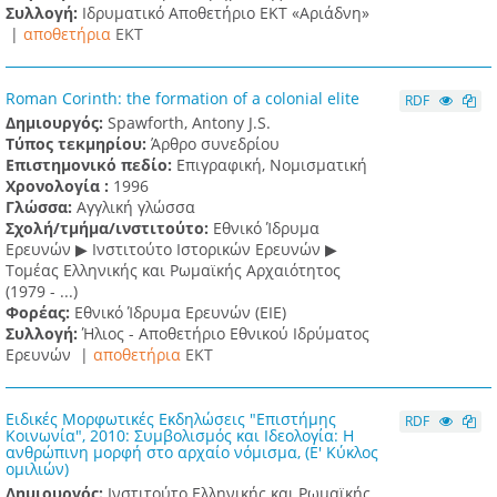
Συλλογή:
Ιδρυματικό Αποθετήριο ΕΚΤ «Αριάδνη»
|
αποθετήρια
EKT
Roman Corinth: the formation of a colonial elite
RDF
Δημιουργός:
Spawforth, Antony J.S.
Τύπος τεκμηρίου:
Άρθρο συνεδρίου
Επιστημονικό πεδίο:
Επιγραφική, Νομισματική
Χρονολογία :
1996
Γλώσσα:
Αγγλική γλώσσα
Σχολή/τμήμα/ινστιτούτο:
Εθνικό Ίδρυμα
Ερευνών ▶ Ινστιτούτο Ιστορικών Ερευνών ▶
Τομέας Ελληνικής και Ρωμαϊκής Αρχαιότητος
(1979 - ...)
Φορέας:
Εθνικό Ίδρυμα Ερευνών (ΕΙΕ)
Συλλογή:
Ήλιος - Αποθετήριο Εθνικού Ιδρύματος
Ερευνών |
αποθετήρια
EKT
Ειδικές Μορφωτικές Εκδηλώσεις "Επιστήμης
RDF
Κοινωνία", 2010: Συμβολισμός και Ιδεολογία: Η
ανθρώπινη μορφή στο αρχαίο νόμισμα, (Ε' Κύκλος
ομιλιών)
Δημιουργός:
Ινστιτούτο Ελληνικής και Ρωμαϊκής