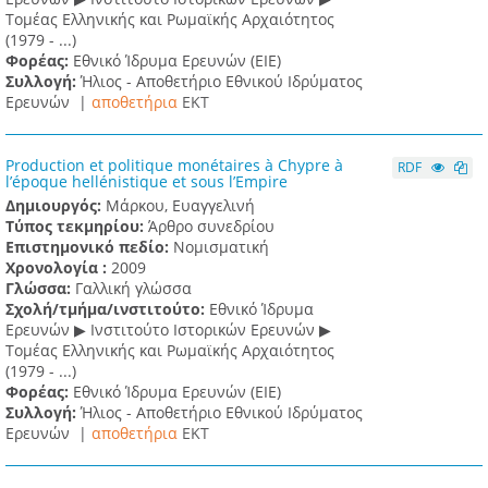
Τομέας Ελληνικής και Ρωμαϊκής Αρχαιότητος
(1979 - ...)
Φορέας:
Εθνικό Ίδρυμα Ερευνών (ΕΙΕ)
Συλλογή:
Ήλιος - Αποθετήριο Εθνικού Ιδρύματος
Ερευνών |
αποθετήρια
EKT
Production et politique monétaires à Chypre à
RDF
l’époque hellénistique et sous l’Empire
Δημιουργός:
Μάρκου, Ευαγγελινή
Τύπος τεκμηρίου:
Άρθρο συνεδρίου
Επιστημονικό πεδίο:
Νομισματική
Χρονολογία :
2009
Γλώσσα:
Γαλλική γλώσσα
Σχολή/τμήμα/ινστιτούτο:
Εθνικό Ίδρυμα
Ερευνών ▶ Ινστιτούτο Ιστορικών Ερευνών ▶
Τομέας Ελληνικής και Ρωμαϊκής Αρχαιότητος
(1979 - ...)
Φορέας:
Εθνικό Ίδρυμα Ερευνών (ΕΙΕ)
Συλλογή:
Ήλιος - Αποθετήριο Εθνικού Ιδρύματος
Ερευνών |
αποθετήρια
EKT