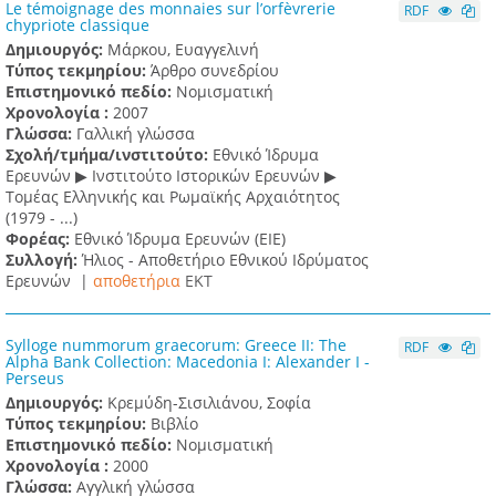
Le témoignage des monnaies sur l’orfèvrerie
RDF
chypriote classique
Δημιουργός:
Μάρκου, Ευαγγελινή
Τύπος τεκμηρίου:
Άρθρο συνεδρίου
Επιστημονικό πεδίο:
Νομισματική
Χρονολογία :
2007
Γλώσσα:
Γαλλική γλώσσα
Σχολή/τμήμα/ινστιτούτο:
Εθνικό Ίδρυμα
Ερευνών ▶ Ινστιτούτο Ιστορικών Ερευνών ▶
Τομέας Ελληνικής και Ρωμαϊκής Αρχαιότητος
(1979 - ...)
Φορέας:
Εθνικό Ίδρυμα Ερευνών (ΕΙΕ)
Συλλογή:
Ήλιος - Αποθετήριο Εθνικού Ιδρύματος
Ερευνών |
αποθετήρια
EKT
Sylloge nummorum graecorum: Greece II: The
RDF
Alpha Bank Collection: Macedonia I: Alexander I -
Perseus
Δημιουργός:
Κρεμύδη-Σισιλιάνου, Σοφία
Τύπος τεκμηρίου:
Βιβλίο
Επιστημονικό πεδίο:
Νομισματική
Χρονολογία :
2000
Γλώσσα:
Αγγλική γλώσσα