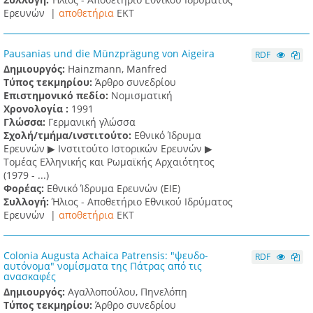
Ερευνών |
αποθετήρια
EKT
Pausanias und die Münzprägung von Aigeira
RDF
Δημιουργός:
Hainzmann, Manfred
Τύπος τεκμηρίου:
Άρθρο συνεδρίου
Επιστημονικό πεδίο:
Νομισματική
Χρονολογία :
1991
Γλώσσα:
Γερμανική γλώσσα
Σχολή/τμήμα/ινστιτούτο:
Εθνικό Ίδρυμα
Ερευνών ▶ Ινστιτούτο Ιστορικών Ερευνών ▶
Τομέας Ελληνικής και Ρωμαϊκής Αρχαιότητος
(1979 - ...)
Φορέας:
Εθνικό Ίδρυμα Ερευνών (ΕΙΕ)
Συλλογή:
Ήλιος - Αποθετήριο Εθνικού Ιδρύματος
Ερευνών |
αποθετήρια
EKT
Colonia Augusta Achaica Patrensis: "ψευδο-
RDF
αυτόνομα" νομίσματα της Πάτρας από τις
ανασκαφές
Δημιουργός:
Αγαλλοπούλου, Πηνελόπη
Τύπος τεκμηρίου:
Άρθρο συνεδρίου