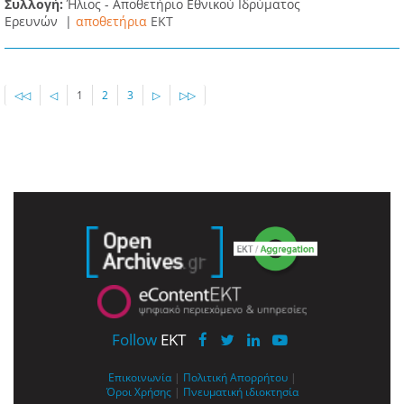
Συλλογή:
Ήλιος - Αποθετήριο Εθνικού Ιδρύματος
Ερευνών |
αποθετήρια
EKT
◁◁
◁
1
2
3
▷
▷▷
Follow
EKT
Επικοινωνία
|
Πολιτική Απορρήτου
|
Όροι Χρήσης
|
Πνευματική ιδιοκτησία