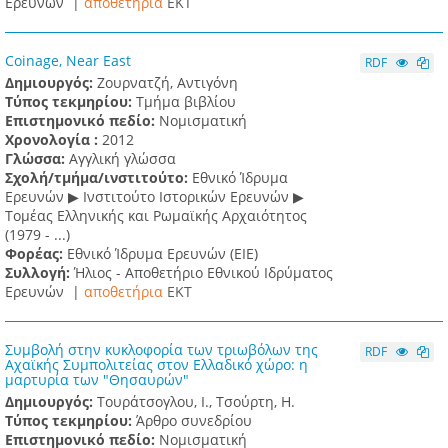
Ερευνών |
αποθετήρια
EKT
Coinage, Near East
RDF
Δημιουργός:
Ζουρνατζή, Αντιγόνη
Τύπος τεκμηρίου:
Τμήμα βιβλίου
Επιστημονικό πεδίο:
Νομισματική
Χρονολογία :
2012
Γλώσσα:
Αγγλική γλώσσα
Σχολή/τμήμα/ινστιτούτο:
Εθνικό Ίδρυμα
Ερευνών ▶ Ινστιτούτο Ιστορικών Ερευνών ▶
Τομέας Ελληνικής και Ρωμαϊκής Αρχαιότητος
(1979 - ...)
Φορέας:
Εθνικό Ίδρυμα Ερευνών (ΕΙΕ)
Συλλογή:
Ήλιος - Αποθετήριο Εθνικού Ιδρύματος
Ερευνών |
αποθετήρια
EKT
Συμβολή στην κυκλοφορία των τριωβόλων της
RDF
Αχαϊκής Συμπολιτείας στον Ελλαδικό χώρο: η
μαρτυρία των "Θησαυρών"
Δημιουργός:
Τουράτσογλου, Ι., Τσούρτη, Η.
Τύπος τεκμηρίου:
Άρθρο συνεδρίου
Επιστημονικό πεδίο:
Νομισματική