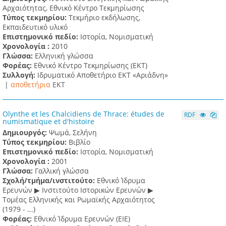
Αρχαιότητας, Εθνικό Κέντρο Τεκμηρίωσης
Τύπος τεκμηρίου:
Τεκμήριο εκδήλωσης,
Εκπαιδευτικό υλικό
Επιστημονικό πεδίο:
Ιστορία, Νομισματική
Χρονολογία :
2010
Γλώσσα:
Ελληνική γλώσσα
Φορέας:
Εθνικό Κέντρο Τεκμηρίωσης (ΕΚΤ)
Συλλογή:
Ιδρυματικό Αποθετήριο ΕΚΤ «Αριάδνη»
|
αποθετήρια
EKT
Olynthe et les Chalcidiens de Thrace: études de
RDF
numismatique et d'histoire
Δημιουργός:
Ψωμά, Σελήνη
Τύπος τεκμηρίου:
Βιβλίο
Επιστημονικό πεδίο:
Ιστορία, Νομισματική
Χρονολογία :
2001
Γλώσσα:
Γαλλική γλώσσα
Σχολή/τμήμα/ινστιτούτο:
Εθνικό Ίδρυμα
Ερευνών ▶ Ινστιτούτο Ιστορικών Ερευνών ▶
Τομέας Ελληνικής και Ρωμαϊκής Αρχαιότητος
(1979 - ...)
Φορέας:
Εθνικό Ίδρυμα Ερευνών (ΕΙΕ)