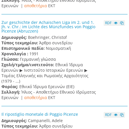
Συλλογή:
Ήλιος - Αποθετήριο Εθνικού Ιδρύματος
Ερευνών |
αποθετήρια
EKT
Zur geschichte der Achaischen Liga im 2. und 1.
RDF
Jh. v. Chr.: im Lichte des Münzfundes von Poggio
Picenze (Abruzzen)
Δημιουργός:
Boehringer, Christof
Τύπος τεκμηρίου:
Άρθρο συνεδρίου
Επιστημονικό πεδίο:
Νομισματική
Χρονολογία :
1991
Γλώσσα:
Γερμανική γλώσσα
Σχολή/τμήμα/ινστιτούτο:
Εθνικό Ίδρυμα
Ερευνών ▶ Ινστιτούτο Ιστορικών Ερευνών ▶
Τομέας Ελληνικής και Ρωμαϊκής Αρχαιότητος
(1979 - ...)
Φορέας:
Εθνικό Ίδρυμα Ερευνών (ΕΙΕ)
Συλλογή:
Ήλιος - Αποθετήριο Εθνικού Ιδρύματος
Ερευνών |
αποθετήρια
EKT
Il ripostiglio monetale di Poggio Picenze
RDF
Δημιουργός:
Campanelli, Adele
Τύπος τεκμηρίου:
Άρθρο συνεδρίου