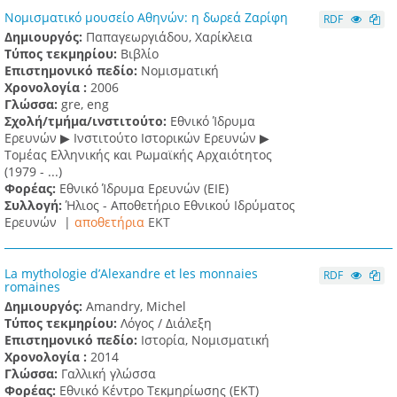
Νομισματικό μουσείο Αθηνών: η δωρεά Ζαρίφη
RDF
Δημιουργός:
Παπαγεωργιάδου, Χαρίκλεια
Τύπος τεκμηρίου:
Βιβλίο
Επιστημονικό πεδίο:
Νομισματική
Χρονολογία :
2006
Γλώσσα:
gre, eng
Σχολή/τμήμα/ινστιτούτο:
Εθνικό Ίδρυμα
Ερευνών ▶ Ινστιτούτο Ιστορικών Ερευνών ▶
Τομέας Ελληνικής και Ρωμαϊκής Αρχαιότητος
(1979 - ...)
Φορέας:
Εθνικό Ίδρυμα Ερευνών (ΕΙΕ)
Συλλογή:
Ήλιος - Αποθετήριο Εθνικού Ιδρύματος
Ερευνών |
αποθετήρια
EKT
La mythologie d’Alexandre et les monnaies
RDF
romaines
Δημιουργός:
Amandry, Michel
Τύπος τεκμηρίου:
Λόγος / Διάλεξη
Επιστημονικό πεδίο:
Ιστορία, Νομισματική
Χρονολογία :
2014
Γλώσσα:
Γαλλική γλώσσα
Φορέας:
Εθνικό Κέντρο Τεκμηρίωσης (ΕΚΤ)