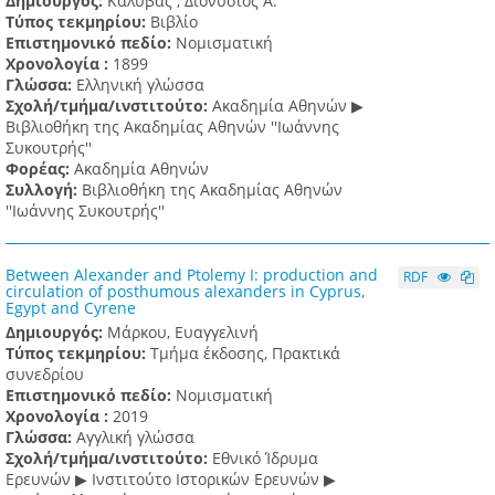
Δημιουργός:
Καλύβας , Διονύσιος Α.
Τύπος τεκμηρίου:
Βιβλίο
Επιστημονικό πεδίο:
Νομισματική
Χρονολογία :
1899
Γλώσσα:
Ελληνική γλώσσα
Σχολή/τμήμα/ινστιτούτο:
Ακαδημία Αθηνών ▶
Βιβλιοθήκη της Ακαδημίας Αθηνών ''Ιωάννης
Συκουτρής''
Φορέας:
Ακαδημία Αθηνών
Συλλογή:
Βιβλιοθήκη της Ακαδημίας Αθηνών
''Ιωάννης Συκουτρής''
Between Alexander and Ptolemy I: production and
RDF
circulation of posthumous alexanders in Cyprus,
Egypt and Cyrene
Δημιουργός:
Μάρκου, Ευαγγελινή
Τύπος τεκμηρίου:
Τμήμα έκδοσης, Πρακτικά
συνεδρίου
Επιστημονικό πεδίο:
Νομισματική
Χρονολογία :
2019
Γλώσσα:
Αγγλική γλώσσα
Σχολή/τμήμα/ινστιτούτο:
Εθνικό Ίδρυμα
Ερευνών ▶ Ινστιτούτο Ιστορικών Ερευνών ▶