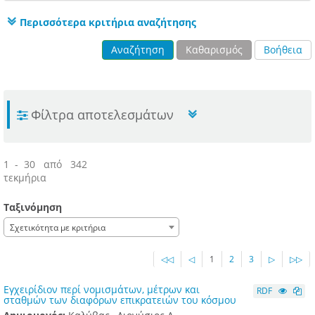
Περισσότερα κριτήρια αναζήτησης
Αναζήτηση
Καθαρισμός
Βοήθεια
Φίλτρα αποτελεσμάτων
1 - 30 από 342
τεκμήρια
Ταξινόμηση
Σχετικότητα με κριτήρια
◁◁
◁
1
2
3
▷
▷▷
Εγχειρίδιον περί νομισμάτων, μέτρων και
RDF
σταθμών των διαφόρων επικρατειών του κόσμου