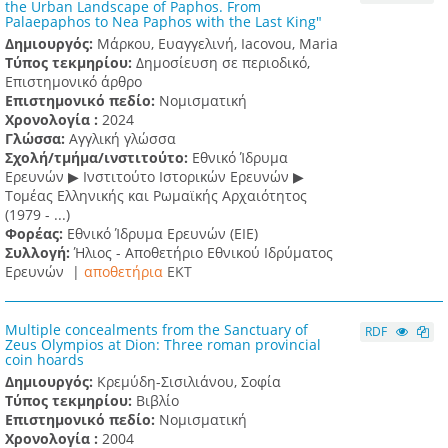
the Urban Landscape of Paphos. From
Palaepaphos to Nea Paphos with the Last King"
Δημιουργός:
Μάρκου, Ευαγγελινή, Iacovou, Maria
Τύπος τεκμηρίου:
Δημοσίευση σε περιοδικό,
Επιστημονικό άρθρο
Επιστημονικό πεδίο:
Νομισματική
Χρονολογία :
2024
Γλώσσα:
Αγγλική γλώσσα
Σχολή/τμήμα/ινστιτούτο:
Εθνικό Ίδρυμα
Ερευνών ▶ Ινστιτούτο Ιστορικών Ερευνών ▶
Τομέας Ελληνικής και Ρωμαϊκής Αρχαιότητος
(1979 - ...)
Φορέας:
Εθνικό Ίδρυμα Ερευνών (ΕΙΕ)
Συλλογή:
Ήλιος - Αποθετήριο Εθνικού Ιδρύματος
Ερευνών |
αποθετήρια
EKT
Multiple concealments from the Sanctuary of
RDF
Zeus Olympios at Dion: Three roman provincial
coin hoards
Δημιουργός:
Κρεμύδη-Σισιλιάνου, Σοφία
Τύπος τεκμηρίου:
Βιβλίο
Επιστημονικό πεδίο:
Νομισματική
Χρονολογία :
2004