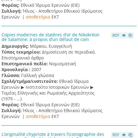
Φορέας:
Εθνικό Ίδρυμα Ερευνών (ΕΙΕ)
Συλλογή:
Ήλιος - Αποθετήριο Εθνικού Ιδρύματος
Ερευνών |
αποθετήρια
EKT
Copies modernes de statères d’or de Nikokréon
RDF
de Salamine: à propos d’un défaut de coin
Δημιουργός:
Μάρκου, Ευαγγελινή
Τύπος τεκμηρίου:
Δημοσίευση σε περιοδικό,
Επιστημονικό άρθρο
Επιστημονικό πεδίο:
Νομισματική
Χρονολογία :
2007
Γλώσσα:
Γαλλική γλώσσα
Σχολή/τμήμα/ινστιτούτο:
Εθνικό Ίδρυμα
Ερευνών ▶ Ινστιτούτο Ιστορικών Ερευνών ▶
Τομέας Ελληνικής και Ρωμαϊκής Αρχαιότητος
(1979 - ...)
Φορέας:
Εθνικό Ίδρυμα Ερευνών (ΕΙΕ)
Συλλογή:
Ήλιος - Αποθετήριο Εθνικού Ιδρύματος
Ερευνών |
αποθετήρια
EKT
L’originalité chypriote à travers l’iconographie des
RDF