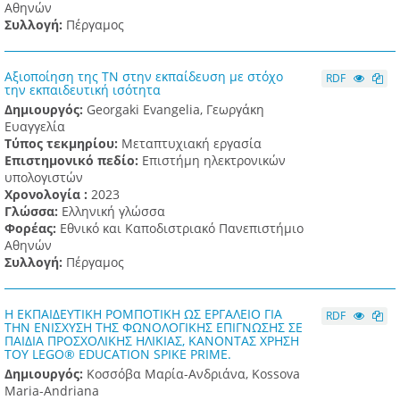
Αθηνών
Συλλογή:
Πέργαμος
Αξιοποίηση της ΤΝ στην εκπαίδευση με στόχο
RDF
την εκπαιδευτική ισότητα
Δημιουργός:
Georgaki Evangelia, Γεωργάκη
Ευαγγελία
Τύπος τεκμηρίου:
Μεταπτυχιακή εργασία
Επιστημονικό πεδίο:
Επιστήμη ηλεκτρονικών
υπολογιστών
Χρονολογία :
2023
Γλώσσα:
Ελληνική γλώσσα
Φορέας:
Εθνικό και Καποδιστριακό Πανεπιστήμιο
Αθηνών
Συλλογή:
Πέργαμος
Η ΕΚΠΑΙΔΕΥΤΙΚΗ ΡΟΜΠΟΤΙΚΗ ΩΣ ΕΡΓΑΛΕΙΟ ΓΙΑ
RDF
ΤΗΝ ΕΝΙΣΧΥΣΗ ΤΗΣ ΦΩΝΟΛΟΓΙΚΗΣ ΕΠΙΓΝΩΣΗΣ ΣΕ
ΠΑΙΔΙΑ ΠΡΟΣΧΟΛΙΚΗΣ ΗΛΙΚΙΑΣ, ΚΑΝΟΝΤΑΣ ΧΡΗΣΗ
ΤΟΥ LEGO® EDUCATION SPIKE PRIME.
Δημιουργός:
Κοσσόβα Μαρία-Ανδριάνα, Kossova
Maria-Andriana