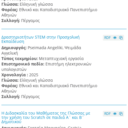
Γλώσσα:
Ελληνική γλώσσα
Φορέας:
Εθνικό και Καποδιστριακό Πανεπιστήμιο
Αθηνών
Συλλογή:
Πέργαμος
Δραστηριοτήτων STEM στην Προσχολική
RDF
Εκπαίδευση
Δημιουργός:
Pseimada Angeliki, Ψειμάδα
Αγγελική
Τύπος τεκμηρίου:
Μεταπτυχιακή εργασία
Επιστημονικό πεδίο:
Επιστήμη ηλεκτρονικών
υπολογιστών
Χρονολογία :
2025
Γλώσσα:
Ελληνική γλώσσα
Φορέας:
Εθνικό και Καποδιστριακό Πανεπιστήμιο
Αθηνών
Συλλογή:
Πέργαμος
Η Διδασκαλία του Μαθήματος της Γλώσσας με
RDF
την χρήση του Scratch σε παιδιά Α΄ και Β΄
Δημοτικού
Δημιουργός:
Γρατσία Μαργαρίτα, Gratsia