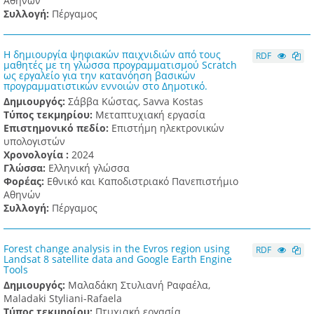
Αθηνών
Συλλογή:
Πέργαμος
Η δημιουργία ψηφιακών παιχνιδιών από τους
RDF
μαθητές με τη γλώσσα προγραμματισμού Scratch
ως εργαλείο για την κατανόηση βασικών
προγραμματιστικών εννοιών στο Δημοτικό.
Δημιουργός:
Σάββα Κώστας, Savva Kostas
Τύπος τεκμηρίου:
Μεταπτυχιακή εργασία
Επιστημονικό πεδίο:
Επιστήμη ηλεκτρονικών
υπολογιστών
Χρονολογία :
2024
Γλώσσα:
Ελληνική γλώσσα
Φορέας:
Εθνικό και Καποδιστριακό Πανεπιστήμιο
Αθηνών
Συλλογή:
Πέργαμος
Forest change analysis in the Evros region using
RDF
Landsat 8 satellite data and Google Earth Engine
Tools
Δημιουργός:
Μαλαδάκη Στυλιανή Ραφαέλα,
Maladaki Styliani-Rafaela
Τύπος τεκμηρίου:
Πτυχιακή εργασία