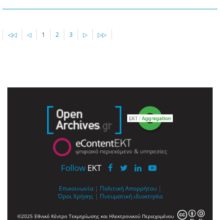
◁◁
◁
1
2
3
▷
▷▷
Follow
EKT
Επικοινωνία
|
Πολιτική Απορρήτου
|
Όροι Χρήσης
|
Πνευματική ιδιοκτησία
©2025 Εθνικό Κέντρο Τεκμηρίωσης και Ηλεκτρονικού Περιεχομένου