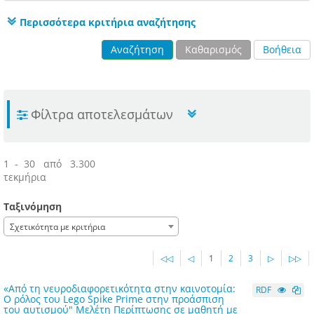
Περισσότερα κριτήρια αναζήτησης
Αναζήτηση
Καθαρισμός
Βοήθεια
Φίλτρα αποτελεσμάτων
1 - 30 από 3.300
τεκμήρια
Ταξινόμηση
Σχετικότητα με κριτήρια
◁◁
◁
1
2
3
▷
▷▷
«Από τη νευροδιαφορετικότητα στην καινοτομία:
RDF
Ο ρόλος του Lego Spike Prime στην προάσπιση
του αυτισμού" Μελέτη Περίπτωσης σε μαθητή με