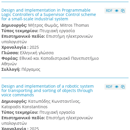
Design and Implementation in Programmable
RDF
Logic Controllers of a Supervisor Control scheme
for a small-scale industrial system
Δημιουργός:
Μήτρος Θωμάς, Mitros Thomas
Τύπος τεκμηρίου:
Πτυχιακή εργασία
Επιστημονικό πεδίο:
Επιστήμη ηλεκτρονικών
υπολογιστών
Χρονολογία :
2025
Γλώσσα:
Ελληνική γλώσσα
Φορέας:
Εθνικό και Καποδιστριακό Πανεπιστήμιο
Αθηνών
Συλλογή:
Πέργαμος
Design and implementation of a robotic system
RDF
for transporting and sorting of objects through
voice commands
Δημιουργός:
Κατωπόδης Κωνσταντίνος,
Katopodis Konstantinos
Τύπος τεκμηρίου:
Πτυχιακή εργασία
Επιστημονικό πεδίο:
Επιστήμη ηλεκτρονικών
υπολογιστών
Χρονολογία :
2025