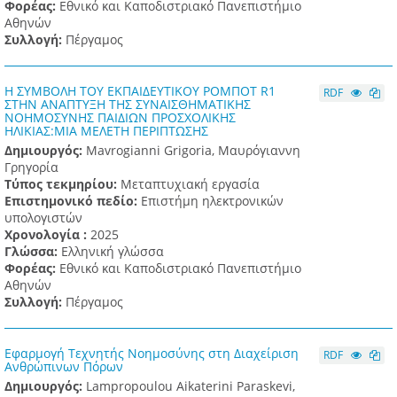
Φορέας:
Εθνικό και Καποδιστριακό Πανεπιστήμιο
Αθηνών
Συλλογή:
Πέργαμος
Η ΣΥΜΒΟΛΗ ΤΟΥ ΕΚΠΑΙΔΕΥΤΙΚΟΥ ΡΟΜΠΟΤ R1
RDF
ΣΤΗΝ ΑΝΑΠΤΥΞΗ ΤΗΣ ΣΥΝΑΙΣΘΗΜΑΤΙΚΗΣ
ΝΟΗΜΟΣΥΝΗΣ ΠΑΙΔΙΩΝ ΠΡΟΣΧΟΛΙΚΗΣ
ΗΛΙΚΙΑΣ:ΜΙΑ ΜΕΛΕΤΗ ΠΕΡΙΠΤΩΣΗΣ
Δημιουργός:
Mavrogianni Grigoria, Μαυρόγιαννη
Γρηγορία
Τύπος τεκμηρίου:
Μεταπτυχιακή εργασία
Επιστημονικό πεδίο:
Επιστήμη ηλεκτρονικών
υπολογιστών
Χρονολογία :
2025
Γλώσσα:
Ελληνική γλώσσα
Φορέας:
Εθνικό και Καποδιστριακό Πανεπιστήμιο
Αθηνών
Συλλογή:
Πέργαμος
Εφαρμογή Τεχνητής Νοημοσύνης στη Διαχείριση
RDF
Ανθρώπινων Πόρων
Δημιουργός:
Lampropoulou Aikaterini Paraskevi,