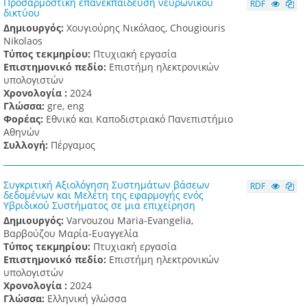
Προσαρμοστική επανεκπαίδευση νευρωνικού
RDF
δικτύου
Δημιουργός:
Χουγιούρης Νικόλαος, Chougiouris
Nikolaos
Τύπος τεκμηρίου:
Πτυχιακή εργασία
Επιστημονικό πεδίο:
Επιστήμη ηλεκτρονικών
υπολογιστών
Χρονολογία :
2024
Γλώσσα:
gre, eng
Φορέας:
Εθνικό και Καποδιστριακό Πανεπιστήμιο
Αθηνών
Συλλογή:
Πέργαμος
Συγκριτική Αξιολόγηση Συστημάτων βάσεων
RDF
δεδομένων και Μελέτη της εφαρμογής ενός
Υβριδικού Συστήματος σε μια επιχείρηση
Δημιουργός:
Varvouzou Maria-Evangelia,
Βαρβούζου Μαρία-Ευαγγελία
Τύπος τεκμηρίου:
Πτυχιακή εργασία
Επιστημονικό πεδίο:
Επιστήμη ηλεκτρονικών
υπολογιστών
Χρονολογία :
2024
Γλώσσα:
Ελληνική γλώσσα