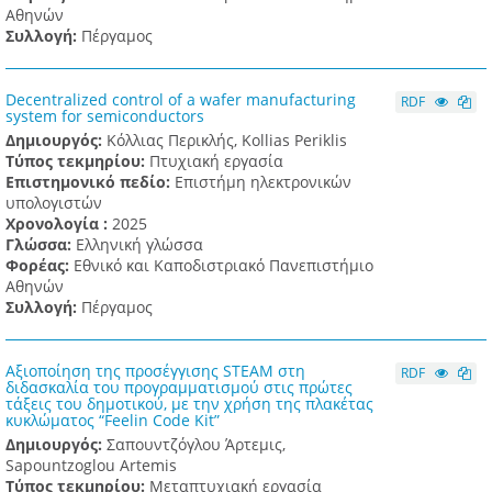
Αθηνών
Συλλογή:
Πέργαμος
Decentralized control of a wafer manufacturing
RDF
system for semiconductors
Δημιουργός:
Κόλλιας Περικλής, Kollias Periklis
Τύπος τεκμηρίου:
Πτυχιακή εργασία
Επιστημονικό πεδίο:
Επιστήμη ηλεκτρονικών
υπολογιστών
Χρονολογία :
2025
Γλώσσα:
Ελληνική γλώσσα
Φορέας:
Εθνικό και Καποδιστριακό Πανεπιστήμιο
Αθηνών
Συλλογή:
Πέργαμος
Αξιοποίηση της προσέγγισης STEAM στη
RDF
διδασκαλία του προγραμματισμού στις πρώτες
τάξεις του δημοτικού, με την χρήση της πλακέτας
κυκλώματος “Feelin Code Kit”
Δημιουργός:
Σαπουντζόγλου Άρτεμις,
Sapountzoglou Artemis
Τύπος τεκμηρίου:
Μεταπτυχιακή εργασία