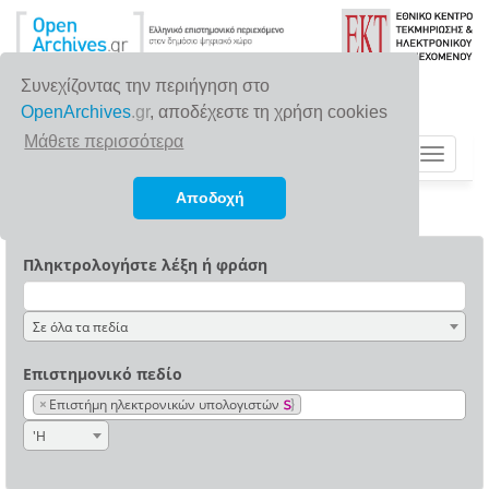
Συνεχίζοντας την περιήγηση στο
OpenArchives
.gr
, αποδέχεστε τη χρήση cookies
Μάθετε περισσότερα
Toggle
navigat
Αποδοχή
Πληκτρολογήστε λέξη ή φράση
Σε όλα τα πεδία
Επιστημονικό πεδίο
×
Επιστήμη ηλεκτρονικών υπολογιστών
'Η