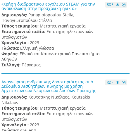
«Χρήση διαδραστικού εργαλείου STEAM για την
RDF
ανακύκλωση στην προσχολική ηλικία»
Δημιουργός:
Panagiotopoulou Stella,
Παναγιωτοπούλου Στέλλα
Τύπος τεκμηρίου:
Μεταπτυχιακή εργασία
Επιστημονικό πεδίο:
Επιστήμη ηλεκτρονικών
υπολογιστών
Χρονολογία :
2023
Γλώσσα:
Ελληνική γλώσσα
Φορέας:
Εθνικό και Καποδιστριακό Πανεπιστήμιο
Αθηνών
Συλλογή:
Πέργαμος
Αναγνώριση ανθρώπινης δραστηριότητας από
RDF
Δεδομένα Αισθητήρων Κίνησης με χρήση
Αρχιτεκτονικών Νευρωνικών Δικτύων Προσοχής
Δημιουργός:
Κουτσάκης Νικόλαος, Koutsakis
Nikolaos
Τύπος τεκμηρίου:
Μεταπτυχιακή εργασία
Επιστημονικό πεδίο:
Επιστήμη ηλεκτρονικών
υπολογιστών
Χρονολογία :
2023
Γλώσσα:
gre, eng