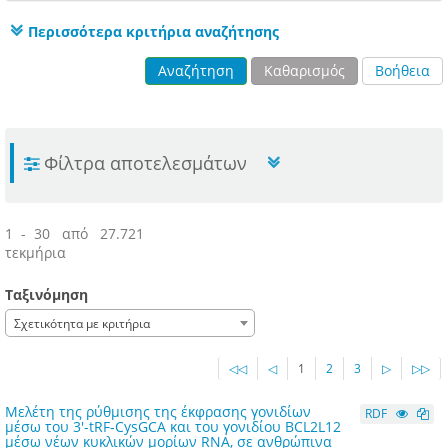
Περισσότερα κριτήρια αναζήτησης
Αναζήτηση
Καθαρισμός
Βοήθεια
Φίλτρα αποτελεσμάτων
1 - 30 από 27.721
τεκμήρια
Ταξινόμηση
Σχετικότητα με κριτήρια
◁◁
◁
1
2
3
▷
▷▷
Μελέτη της ρύθμισης της έκφρασης γονιδίων
RDF
μέσω του 3′-tRF-CysGCA και του γονιδίου BCL2L12
μέσω νέων κυκλικών μορίων RNA, σε ανθρώπινα