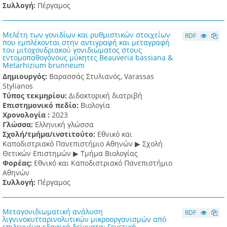
Συλλογή:
Πέργαμος
Μελέτη των γονιδίων και ρυθμιστικών στοιχείων
RDF
που εμπλέκονται στην αντιγραφή και μεταγραφή
του μιτοχονδριακού γονιδιώματος στους
εντομοπαθογόνους μύκητες Beauveria bassiana &
Metarhizium brunneum
Δημιουργός:
Βαρασσάς Στυλιανός, Varassas
Stylianos
Τύπος τεκμηρίου:
Διδακτορική διατριβή
Επιστημονικό πεδίο:
Βιολογία
Χρονολογία :
2023
Γλώσσα:
Ελληνική γλώσσα
Σχολή/τμήμα/ινστιτούτο:
Εθνικό και
Καποδιστριακό Πανεπιστήμιο Αθηνών ▶ Σχολή
Θετικών Επιστημών ▶ Τμήμα Βιολογίας
Φορέας:
Εθνικό και Καποδιστριακό Πανεπιστήμιο
Αθηνών
Συλλογή:
Πέργαμος
Μεταγονιδιωματική ανάλυση
RDF
λιγνινοκυτταρινολυτικών μικροοργανισμών από
επιλεγμένα εδαφικά δείγματα: Γενετική