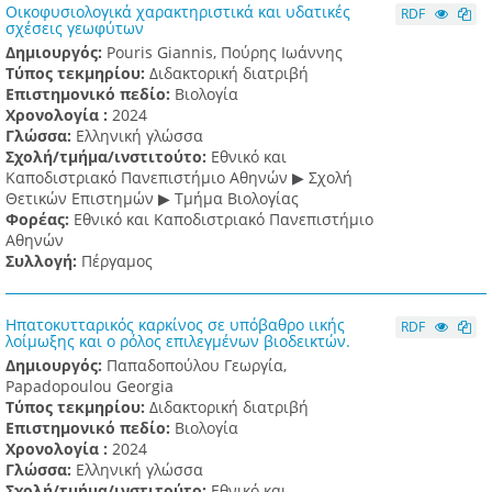
Οικοφυσιολογικά χαρακτηριστικά και υδατικές
RDF
σχέσεις γεωφύτων
Δημιουργός:
Pouris Giannis, Πούρης Ιωάννης
Τύπος τεκμηρίου:
Διδακτορική διατριβή
Επιστημονικό πεδίο:
Βιολογία
Χρονολογία :
2024
Γλώσσα:
Ελληνική γλώσσα
Σχολή/τμήμα/ινστιτούτο:
Εθνικό και
Καποδιστριακό Πανεπιστήμιο Αθηνών ▶ Σχολή
Θετικών Επιστημών ▶ Τμήμα Βιολογίας
Φορέας:
Εθνικό και Καποδιστριακό Πανεπιστήμιο
Αθηνών
Συλλογή:
Πέργαμος
Ηπατοκυτταρικός καρκίνος σε υπόβαθρο ιικής
RDF
λοίμωξης και ο ρόλος επιλεγμένων βιοδεικτών.
Δημιουργός:
Παπαδοπούλου Γεωργία,
Papadopoulou Georgia
Τύπος τεκμηρίου:
Διδακτορική διατριβή
Επιστημονικό πεδίο:
Βιολογία
Χρονολογία :
2024
Γλώσσα:
Ελληνική γλώσσα
Σχολή/τμήμα/ινστιτούτο:
Εθνικό και