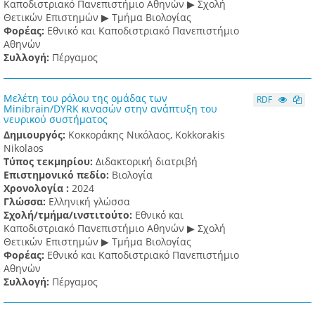
Καποδιστριακό Πανεπιστήμιο Αθηνών ▶ Σχολή
Θετικών Επιστημών ▶ Τμήμα Βιολογίας
Φορέας:
Εθνικό και Καποδιστριακό Πανεπιστήμιο
Αθηνών
Συλλογή:
Πέργαμος
Μελέτη του ρόλου της ομάδας των
RDF
Minibrain/DYRK κινασών στην ανάπτυξη του
νευρικού συστήματος
Δημιουργός:
Κοκκοράκης Νικόλαος, Kokkorakis
Nikolaos
Τύπος τεκμηρίου:
Διδακτορική διατριβή
Επιστημονικό πεδίο:
Βιολογία
Χρονολογία :
2024
Γλώσσα:
Ελληνική γλώσσα
Σχολή/τμήμα/ινστιτούτο:
Εθνικό και
Καποδιστριακό Πανεπιστήμιο Αθηνών ▶ Σχολή
Θετικών Επιστημών ▶ Τμήμα Βιολογίας
Φορέας:
Εθνικό και Καποδιστριακό Πανεπιστήμιο
Αθηνών
Συλλογή:
Πέργαμος