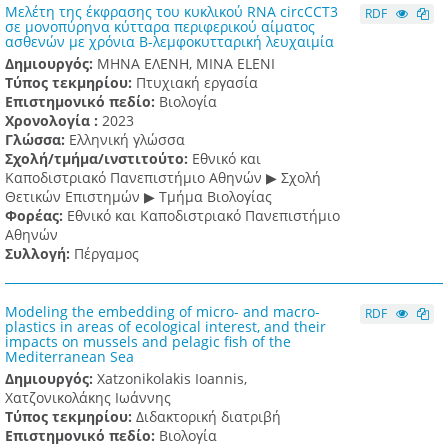
Μελέτη της έκφρασης του κυκλικού RNA circCCT3
RDF
σε μονοπύρηνα κύτταρα περιφερικού αίματος
ασθενών με χρόνια Β-λεμφοκυτταρική λευχαιμία
Δημιουργός:
ΜΗΝΑ ΕΛΕΝΗ, MINA ELENI
Τύπος τεκμηρίου:
Πτυχιακή εργασία
Επιστημονικό πεδίο:
Βιολογία
Χρονολογία :
2023
Γλώσσα:
Ελληνική γλώσσα
Σχολή/τμήμα/ινστιτούτο:
Εθνικό και
Καποδιστριακό Πανεπιστήμιο Αθηνών ▶ Σχολή
Θετικών Επιστημών ▶ Τμήμα Βιολογίας
Φορέας:
Εθνικό και Καποδιστριακό Πανεπιστήμιο
Αθηνών
Συλλογή:
Πέργαμος
Modeling the embedding of micro- and macro-
RDF
plastics in areas of ecological interest, and their
impacts on mussels and pelagic fish of the
Mediterranean Sea
Δημιουργός:
Xatzonikolakis Ioannis,
Χατζονικολάκης Ιωάννης
Τύπος τεκμηρίου:
Διδακτορική διατριβή
Επιστημονικό πεδίο:
Βιολογία