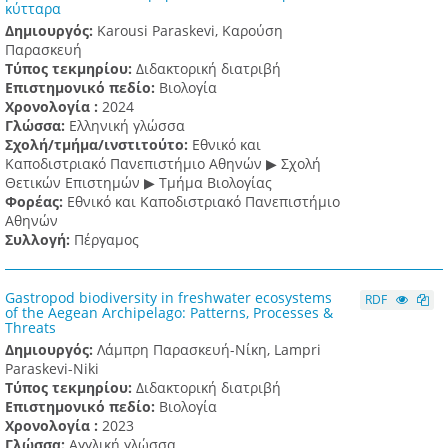
κύτταρα
Δημιουργός:
Karousi Paraskevi, Καρούση
Παρασκευή
Τύπος τεκμηρίου:
Διδακτορική διατριβή
Επιστημονικό πεδίο:
Βιολογία
Χρονολογία :
2024
Γλώσσα:
Ελληνική γλώσσα
Σχολή/τμήμα/ινστιτούτο:
Εθνικό και
Καποδιστριακό Πανεπιστήμιο Αθηνών ▶ Σχολή
Θετικών Επιστημών ▶ Τμήμα Βιολογίας
Φορέας:
Εθνικό και Καποδιστριακό Πανεπιστήμιο
Αθηνών
Συλλογή:
Πέργαμος
Gastropod biodiversity in freshwater ecosystems
RDF
of the Aegean Archipelago: Patterns, Processes &
Threats
Δημιουργός:
Λάμπρη Παρασκευή-Νίκη, Lampri
Paraskevi-Niki
Τύπος τεκμηρίου:
Διδακτορική διατριβή
Επιστημονικό πεδίο:
Βιολογία
Χρονολογία :
2023
Γλώσσα:
Αγγλική γλώσσα