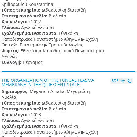
Spiliopoulou Konstantina
Τύπος τεκμηρίου:
Διδακτορική διατριβή
Επιστημονικό πεδίο:
Βιολογία
Χρονολογία :
2022
Γλώσσα:
Αγγλική γλώσσα
Σχολή/τμήμα/ινστιτούτο:
Εθνικό και
Καποδιστριακό Πανεπιστήμιο Αθηνών ▶ Σχολή
Θετικών Επιστημών ▶ Τμήμα Βιολογίας
Φορέας:
Εθνικό και Καποδιστριακό Πανεπιστήμιο
Αθηνών
Συλλογή:
Πέργαμος
THE ORGANIZATION OF THE FUNGAL PLASMA
RDF
MEMBRANE IN THE QUIESCENT STATE
Δημιουργός:
Megarioti Amalia, Μεγαριώτη
Αμαλία
Τύπος τεκμηρίου:
Διδακτορική διατριβή
Επιστημονικό πεδίο:
Βιολογία
Χρονολογία :
2023
Γλώσσα:
Αγγλική γλώσσα
Σχολή/τμήμα/ινστιτούτο:
Εθνικό και
Καποδιστριακό Πανεπιστήμιο Αθηνών ▶ Σχολή