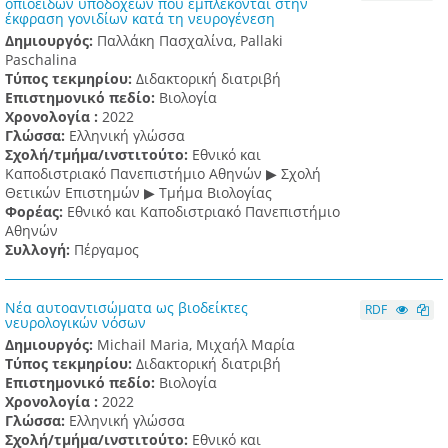
οπιοειδών υποδοχέων που εμπλέκονται στην
έκφραση γονιδίων κατά τη νευρογένεση
Δημιουργός:
Παλλάκη Πασχαλίνα, Pallaki
Paschalina
Τύπος τεκμηρίου:
Διδακτορική διατριβή
Επιστημονικό πεδίο:
Βιολογία
Χρονολογία :
2022
Γλώσσα:
Ελληνική γλώσσα
Σχολή/τμήμα/ινστιτούτο:
Εθνικό και
Καποδιστριακό Πανεπιστήμιο Αθηνών ▶ Σχολή
Θετικών Επιστημών ▶ Τμήμα Βιολογίας
Φορέας:
Εθνικό και Καποδιστριακό Πανεπιστήμιο
Αθηνών
Συλλογή:
Πέργαμος
Νέα αυτοαντισώματα ως βιοδείκτες
RDF
νευρολογικών νόσων
Δημιουργός:
Michail Maria, Μιχαήλ Μαρία
Τύπος τεκμηρίου:
Διδακτορική διατριβή
Επιστημονικό πεδίο:
Βιολογία
Χρονολογία :
2022
Γλώσσα:
Ελληνική γλώσσα
Σχολή/τμήμα/ινστιτούτο:
Εθνικό και