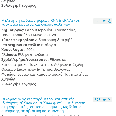
Αθηνών
Συλλογή:
Πέργαμος
Μελέτη μη κωδικών μορίων RNA (ncRNAs) σε
RDF
καρκινικά κύτταρα και όγκους ωοθηκών
Δημιουργός:
Panoutsopoulou Konstantina,
Πανουτσοπούλου Κωνσταντίνα
Τύπος τεκμηρίου:
Διδακτορική διατριβή
Επιστημονικό πεδίο:
Βιολογία
Χρονολογία :
2024
Γλώσσα:
Ελληνική γλώσσα
Σχολή/τμήμα/ινστιτούτο:
Εθνικό και
Καποδιστριακό Πανεπιστήμιο Αθηνών ▶ Σχολή
Θετικών Επιστημών ▶ Τμήμα Βιολογίας
Φορέας:
Εθνικό και Καποδιστριακό Πανεπιστήμιο
Αθηνών
Συλλογή:
Πέργαμος
Οικοφυσιολογικές παράμετροι και οπτικές
RDF
ιδιότητες φύλλων αείφυλλων φυτών, με έμφαση
στη χαρουπιά (Ceratonia siliqua L.) ως δείκτες
απόκρισης σε αβιοτική καταπόνηση