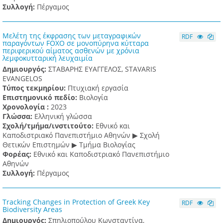
Συλλογή:
Πέργαμος
Μελέτη της έκφρασης των μεταγραφικών
RDF
παραγόντων FOXO σε μονοπύρηνα κύτταρα
περιφερικού αίματος ασθενών με χρόνια
λεμφοκυτταρική λευχαιμία
Δημιουργός:
ΣΤΑΒΑΡΗΣ ΕΥΑΓΓΕΛΟΣ, STAVARIS
EVANGELOS
Τύπος τεκμηρίου:
Πτυχιακή εργασία
Επιστημονικό πεδίο:
Βιολογία
Χρονολογία :
2023
Γλώσσα:
Ελληνική γλώσσα
Σχολή/τμήμα/ινστιτούτο:
Εθνικό και
Καποδιστριακό Πανεπιστήμιο Αθηνών ▶ Σχολή
Θετικών Επιστημών ▶ Τμήμα Βιολογίας
Φορέας:
Εθνικό και Καποδιστριακό Πανεπιστήμιο
Αθηνών
Συλλογή:
Πέργαμος
Tracking Changes in Protection of Greek Key
RDF
Biodiversity Areas
Δημιουργός:
Σπηλιοπούλου Κωνσταντίνα,