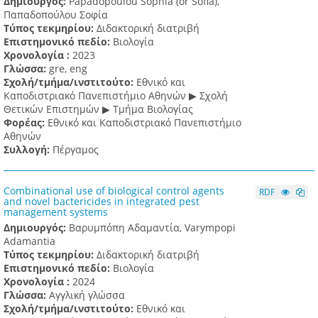
Δημιουργός:
Papadopoulou Sophia (or Sofia),
Παπαδοπούλου Σοφία
Τύπος τεκμηρίου:
Διδακτορική διατριβή
Επιστημονικό πεδίο:
Βιολογία
Χρονολογία :
2023
Γλώσσα:
gre, eng
Σχολή/τμήμα/ινστιτούτο:
Εθνικό και
Καποδιστριακό Πανεπιστήμιο Αθηνών ▶ Σχολή
Θετικών Επιστημών ▶ Τμήμα Βιολογίας
Φορέας:
Εθνικό και Καποδιστριακό Πανεπιστήμιο
Αθηνών
Συλλογή:
Πέργαμος
Combinational use of biological control agents
RDF
and novel bactericides in integrated pest
management systems
Δημιουργός:
Βαρυμπόπη Αδαμαντία, Varympopi
Adamantia
Τύπος τεκμηρίου:
Διδακτορική διατριβή
Επιστημονικό πεδίο:
Βιολογία
Χρονολογία :
2024
Γλώσσα:
Αγγλική γλώσσα
Σχολή/τμήμα/ινστιτούτο:
Εθνικό και