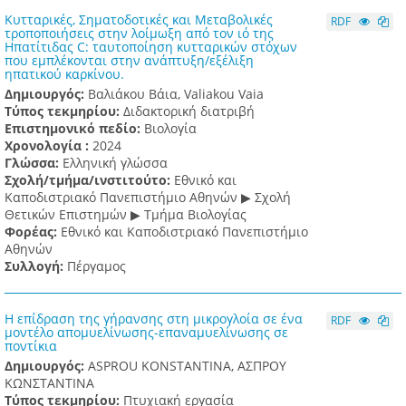
Κυτταρικές, Σηματοδοτικές και Μεταβολικές
RDF
τροποποιήσεις στην λοίμωξη από τον ιό της
Ηπατίτιδας C: ταυτοποίηση κυτταρικών στόχων
που εμπλέκονται στην ανάπτυξη/εξέλιξη
ηπατικού καρκίνου.
Δημιουργός:
Βαλιάκου Βάια, Valiakou Vaia
Τύπος τεκμηρίου:
Διδακτορική διατριβή
Επιστημονικό πεδίο:
Βιολογία
Χρονολογία :
2024
Γλώσσα:
Ελληνική γλώσσα
Σχολή/τμήμα/ινστιτούτο:
Εθνικό και
Καποδιστριακό Πανεπιστήμιο Αθηνών ▶ Σχολή
Θετικών Επιστημών ▶ Τμήμα Βιολογίας
Φορέας:
Εθνικό και Καποδιστριακό Πανεπιστήμιο
Αθηνών
Συλλογή:
Πέργαμος
Η επίδραση της γήρανσης στη μικρογλοία σε ένα
RDF
μοντέλο απομυελίνωσης-επαναμυελίνωσης σε
ποντίκια
Δημιουργός:
ASPROU KONSTANTINA, ΑΣΠΡΟΥ
ΚΩΝΣΤΑΝΤΙΝΑ
Τύπος τεκμηρίου:
Πτυχιακή εργασία