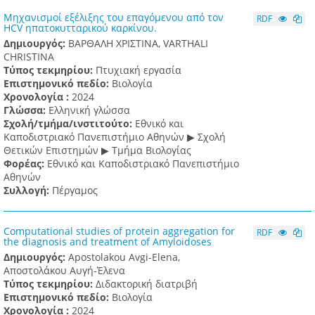
Μηχανισμοί εξέλιξης του επαγόμενου από τον
RDF
HCV ηπατοκυτταρικού καρκίνου.
Δημιουργός:
ΒΑΡΘΑΛΗ ΧΡΙΣΤΙΝΑ, VARTHALI
CHRISTINA
Τύπος τεκμηρίου:
Πτυχιακή εργασία
Επιστημονικό πεδίο:
Βιολογία
Χρονολογία :
2024
Γλώσσα:
Ελληνική γλώσσα
Σχολή/τμήμα/ινστιτούτο:
Εθνικό και
Καποδιστριακό Πανεπιστήμιο Αθηνών ▶ Σχολή
Θετικών Επιστημών ▶ Τμήμα Βιολογίας
Φορέας:
Εθνικό και Καποδιστριακό Πανεπιστήμιο
Αθηνών
Συλλογή:
Πέργαμος
Computational studies of protein aggregation for
RDF
the diagnosis and treatment of Amyloidoses
Δημιουργός:
Apostolakou Avgi-Elena,
Αποστολάκου Αυγή-Έλενα
Τύπος τεκμηρίου:
Διδακτορική διατριβή
Επιστημονικό πεδίο:
Βιολογία
Χρονολογία :
2024