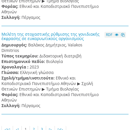
Θετικών Επιστημών ▶ Τμήμα Βιολογίας
Φορέας:
Εθνικό και Καποδιστριακό Πανεπιστήμιο
Αθηνών
Συλλογή:
Πέργαμος
Μελέτη της στοχαστικής ρύθμισης της γονιδιακής
RDF
έκφρασης σε ευκαρυωτικούς οργανισμούς
Δημιουργός:
Βαλάκος Δημήτριος, Valakos
Dimitrios
Τύπος τεκμηρίου:
Διδακτορική διατριβή
Επιστημονικό πεδίο:
Βιολογία
Χρονολογία :
2023
Γλώσσα:
Ελληνική γλώσσα
Σχολή/τμήμα/ινστιτούτο:
Εθνικό και
Καποδιστριακό Πανεπιστήμιο Αθηνών ▶ Σχολή
Θετικών Επιστημών ▶ Τμήμα Βιολογίας
Φορέας:
Εθνικό και Καποδιστριακό Πανεπιστήμιο
Αθηνών
Συλλογή:
Πέργαμος
◁◁
◁
1
2
3
▷
▷▷