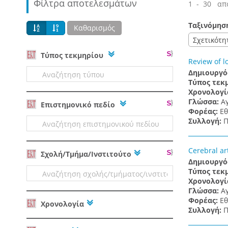
Φίλτρα αποτελεσμάτων
1 - 30 απ
Ταξινόμησ
Καθαρισμός
Σχετικότη
Tύπος τεκμηρίου
Review of l
Δημιουργό
Τύπος τεκ
Χρονολογί
Γλώσσα:
Α
Επιστημονικό πεδίο
Φορέας:
Εθ
Συλλογή:
Π
Cerebral ar
Σχολή/Τμήμα/Ινστιτούτο
Δημιουργό
Τύπος τεκ
Χρονολογί
Γλώσσα:
Α
Φορέας:
Εθ
Χρονολογία
Συλλογή:
Π