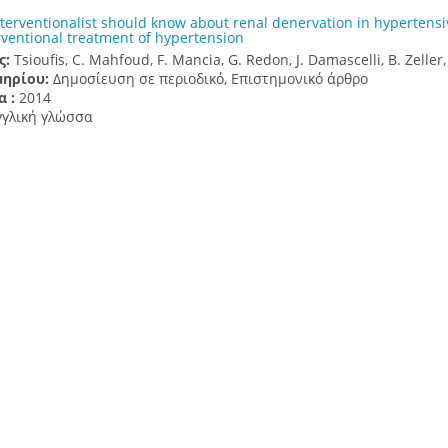
terventionalist should know about renal denervation in hypertensi
rventional treatment of hypertension
ς:
Tsioufis, C. Mahfoud, F. Mancia, G. Redon, J. Damascelli, B. Zeller
μηρίου:
Δημοσίευση σε περιοδικό, Επιστημονικό άρθρο
α :
2014
γγλική γλώσσα
νικό και Καποδιστριακό Πανεπιστήμιο Αθηνών
έργαμος
en fulminant primary angiitis of the central nervous system with 
f recurrent ischemic strokes
ς:
Safouris, A. Stricker, J. Michotte, A. Voumvourakis, K. Gazagnes, M.
μηρίου:
Δημοσίευση σε περιοδικό, Επιστημονικό άρθρο
α :
2014
γγλική γλώσσα
νικό και Καποδιστριακό Πανεπιστήμιο Αθηνών
έργαμος
y during the Bronze Age: A skull trepanation in 1900 BC Greece
ς:
Papagrigorakis, M.J. Toulas, P. Tsilivakos, M.G. Kousoulis, A.A. Sk
μηρίου:
Δημοσίευση σε περιοδικό, Επιστημονικό άρθρο