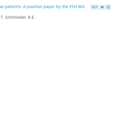
ve patients: A position paper by the ESH WG
RDF
, T. Schmieder, R.E.
normal arteriography: A challenging
RDF
-D. Tsivgoulis, G.
RDF
orda, D. Orfanidis, G. Synodinos, P.N.