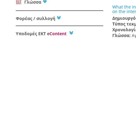
Γλώσσα
What the in
on the inte
Δημιουργό
Φορέας / συλλογή
Τύπος τεκ
Χρονολογί
Υποδομές
ΕΚΤ e
Content
Γλώσσα:
Α
Φορέας:
Εθ
Συλλογή:
Π
Biopsy-prov
diagnosis o
Δημιουργό
Τύπος τεκ
Χρονολογί
Γλώσσα:
Α
Φορέας:
Εθ
Συλλογή:
Π
Neurosurger
Δημιουργό
Τύπος τεκ