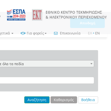
Αποδοχή
χετικά
Για φορείς
Επικοινωνία
ΕΛ
•
EN
ε όλα τα πεδία
Αναζήτηση
Καθαρισμός
Βοήθεια