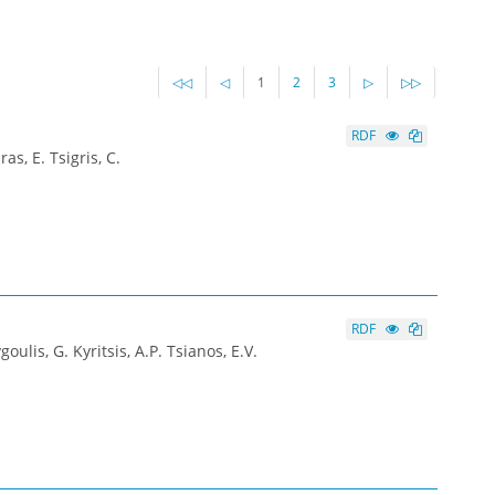
◁◁
◁
1
2
3
▷
▷▷
RDF
as, E. Tsigris, C.
RDF
lis, G. Kyritsis, A.P. Tsianos, E.V.