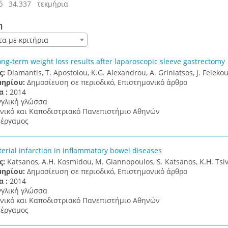
ό 34.337 τεκμήρια
η
τα με κριτήρια
ong-term weight loss results after laparoscopic sleeve gastrectomy
ς:
Diamantis, T. Apostolou, K.G. Alexandrou, A. Griniatsos, J. Felekour
μηρίου:
Δημοσίευση σε περιοδικό, Επιστημονικό άρθρο
α :
2014
γγλική γλώσσα
νικό και Καποδιστριακό Πανεπιστήμιο Αθηνών
έργαμος
terial infarction in inflammatory bowel diseases
ς:
Katsanos, A.H. Kosmidou, M. Giannopoulos, S. Katsanos, K.H. Tsivgou
μηρίου:
Δημοσίευση σε περιοδικό, Επιστημονικό άρθρο
α :
2014
γγλική γλώσσα
νικό και Καποδιστριακό Πανεπιστήμιο Αθηνών
έργαμος