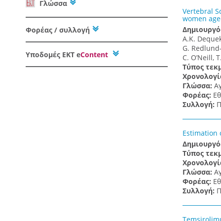
Γλώσσα
Vertebral S
women aged
Δημιουργό
Φορέας / συλλογή
A.K. Dequeke
G. Redlund-J
Υποδομές
ΕΚΤ e
Content
C. O’Neill, T
Τύπος τεκ
Χρονολογί
Γλώσσα:
Α
Φορέας:
Εθ
Συλλογή:
Π
Estimation 
Δημιουργό
Τύπος τεκ
Χρονολογί
Γλώσσα:
Α
Φορέας:
Εθ
Συλλογή:
Π
Temsirolimu