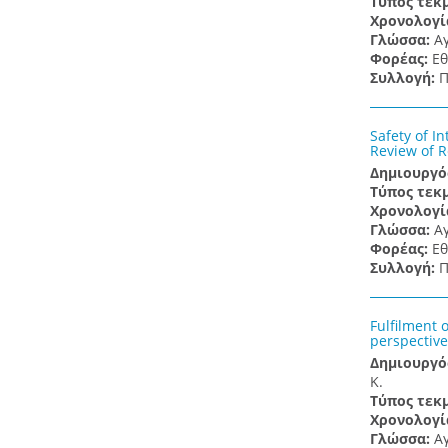
Τύπος τεκ
Χρονολογί
Γλώσσα:
Α
Φορέας:
Εθ
Συλλογή:
Π
Safety of I
Review of 
Δημιουργό
Τύπος τεκ
Χρονολογί
Γλώσσα:
Α
Φορέας:
Εθ
Συλλογή:
Π
Fulfilment 
perspective
Δημιουργό
K.
Τύπος τεκ
Χρονολογί
Γλώσσα:
Α