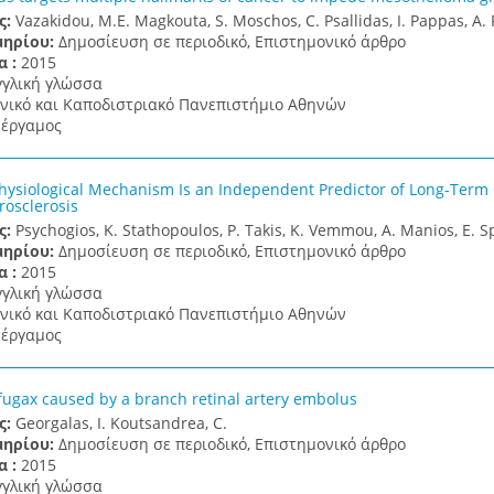
ς:
Vazakidou, M.E. Magkouta, S. Moschos, C. Psallidas, I. Pappas, A. P
μηρίου:
Δημοσίευση σε περιοδικό, Επιστημονικό άρθρο
α :
2015
γγλική γλώσσα
νικό και Καποδιστριακό Πανεπιστήμιο Αθηνών
έργαμος
ysiological Mechanism Is an Independent Predictor of Long-Term 
rosclerosis
ς:
Psychogios, K. Stathopoulos, P. Takis, K. Vemmou, A. Manios, E. 
μηρίου:
Δημοσίευση σε περιοδικό, Επιστημονικό άρθρο
α :
2015
γγλική γλώσσα
νικό και Καποδιστριακό Πανεπιστήμιο Αθηνών
έργαμος
ugax caused by a branch retinal artery embolus
ς:
Georgalas, I. Koutsandrea, C.
μηρίου:
Δημοσίευση σε περιοδικό, Επιστημονικό άρθρο
α :
2015
γγλική γλώσσα