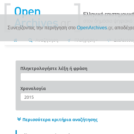
Συνεχίζοντας την περιήγηση στο
OpenArchives
.gr
, αποδέχε
Αναζήτηση
Πλοήγηση
Διαλειτου
Πληκτρολογήστε λέξη ή φράση
Χρονολογία
Περισσότερα κριτήρια αναζήτησης