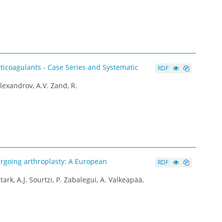
ticoagulants - Case Series and Systematic
RDF
lexandrov, A.V. Zand, R.
rgoing arthroplasty: A European
RDF
tark, A.J. Sourtzi, P. Zabalegui, A. Valkeapää,