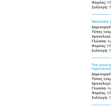
Φορέας:
Εθ
Συλλογή:
Π
Metastatic 
Δημιουργό
Τύπος τεκ
Χρονολογί
Γλώσσα:
Α
Φορέας:
Εθ
Συλλογή:
Π
The associa
hypertensi
Δημιουργό
Τύπος τεκ
Χρονολογί
Γλώσσα:
Α
Φορέας:
Εθ
Συλλογή:
Π