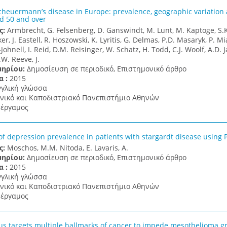
cheuermann’s disease in Europe: prevalence, geographic variation 
 50 and over
ς:
Armbrecht, G. Felsenberg, D. Ganswindt, M. Lunt, M. Kaptoge, S.K.
r, J. Eastell, R. Hoszowski, K. Lyritis, G. Delmas, P.D. Masaryk, P. Mia
ohnell, I. Reid, D.M. Reisinger, W. Schatz, H. Todd, C.J. Woolf, A.D. J
.W. Reeve, J.
μηρίου:
Δημοσίευση σε περιοδικό, Επιστημονικό άρθρο
α :
2015
γγλική γλώσσα
νικό και Καποδιστριακό Πανεπιστήμιο Αθηνών
έργαμος
of depression prevalence in patients with stargardt disease using
ς:
Moschos, M.M. Nitoda, E. Lavaris, A.
μηρίου:
Δημοσίευση σε περιοδικό, Επιστημονικό άρθρο
α :
2015
γγλική γλώσσα
νικό και Καποδιστριακό Πανεπιστήμιο Αθηνών
έργαμος
s targets multiple hallmarks of cancer to impede mesothelioma gr