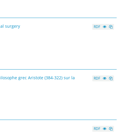
nal surgery
RDF
losophe grec Aristote (384-322) sur la
RDF
RDF