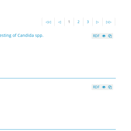
◁◁
◁
1
2
3
▷
▷▷
esting of Candida spp.
RDF
RDF