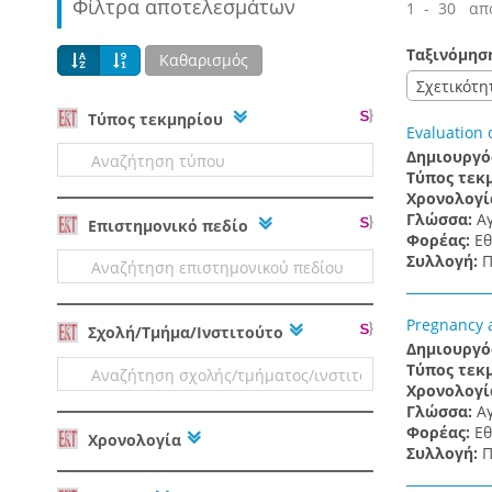
Φίλτρα αποτελεσμάτων
1 - 30 απ
Ταξινόμησ
Καθαρισμός
Σχετικότη
Tύπος τεκμηρίου
Evaluation 
Δημιουργό
Τύπος τεκ
Χρονολογί
Γλώσσα:
Α
Επιστημονικό πεδίο
Φορέας:
Εθ
Συλλογή:
Π
Pregnancy 
Σχολή/Τμήμα/Ινστιτούτο
Δημιουργό
Τύπος τεκ
Χρονολογί
Γλώσσα:
Α
Φορέας:
Εθ
Χρονολογία
Συλλογή:
Π