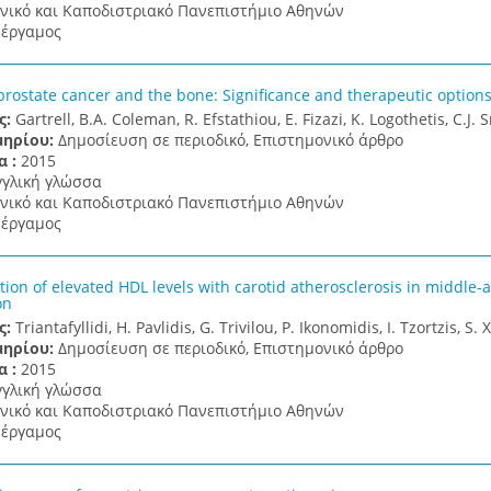
νικό και Καποδιστριακό Πανεπιστήμιο Αθηνών
έργαμος
prostate cancer and the bone: Significance and therapeutic option
ς:
Gartrell, B.A. Coleman, R. Efstathiou, E. Fizazi, K. Logothetis, C.J.
μηρίου:
Δημοσίευση σε περιοδικό, Επιστημονικό άρθρο
α :
2015
γγλική γλώσσα
νικό και Καποδιστριακό Πανεπιστήμιο Αθηνών
έργαμος
tion of elevated HDL levels with carotid atherosclerosis in middle
on
ς:
Triantafyllidi, H. Pavlidis, G. Trivilou, P. Ikonomidis, I. Tzortzis, S.
μηρίου:
Δημοσίευση σε περιοδικό, Επιστημονικό άρθρο
α :
2015
γγλική γλώσσα
νικό και Καποδιστριακό Πανεπιστήμιο Αθηνών
έργαμος