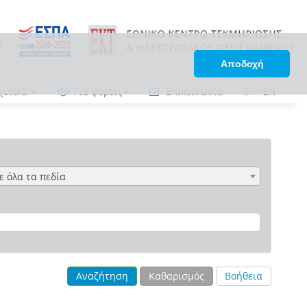
Αποδοχή
χετικά
Για φορείς
Επικοινωνία
ΕΛ
•
EN
ε όλα τα πεδία
Αναζήτηση
Καθαρισμός
Βοήθεια