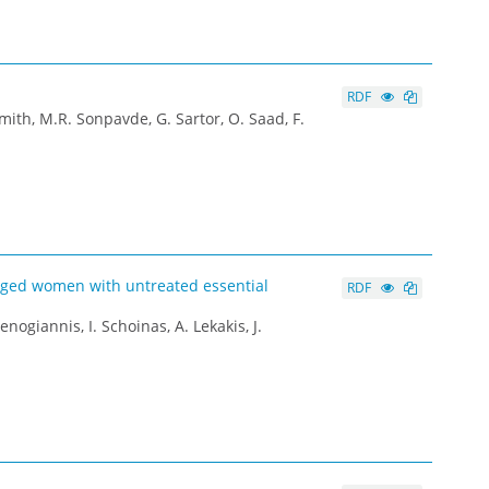
s
RDF
 Smith, M.R. Sonpavde, G. Sartor, O. Saad, F.
-aged women with untreated essential
RDF
 Xenogiannis, I. Schoinas, A. Lekakis, J.