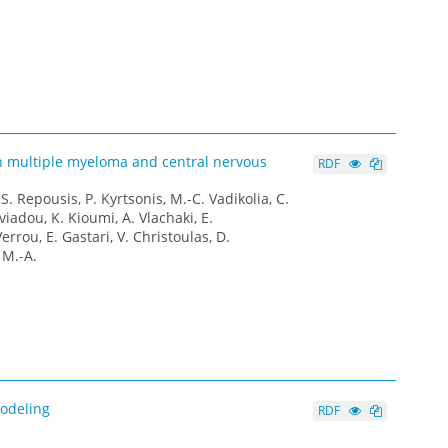
th multiple myeloma and central nervous
RDF
S. Repousis, P. Kyrtsonis, M.-C. Vadikolia, C.
iadou, K. Kioumi, A. Vlachaki, E.
rrou, E. Gastari, V. Christoulas, D.
 M.-A.
modeling
RDF