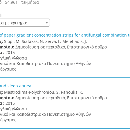
ό 54.961 τεκμήρια
η
τα με κριτήρια
of paper gradient concentration strips for antifungal combination t
ς:
Siopi, M. Siafakas, N. Zerva, L. Meletiadis, J.
μηρίου:
Δημοσίευση σε περιοδικό, Επιστημονικό άρθρο
α :
2015
γγλική γλώσσα
νικό και Καποδιστριακό Πανεπιστήμιο Αθηνών
έργαμος
and sleep apnea
ς:
Mastrodima-Polychroniou, S. Panoulis, K.
μηρίου:
Δημοσίευση σε περιοδικό, Επιστημονικό άρθρο
α :
2015
γγλική γλώσσα
νικό και Καποδιστριακό Πανεπιστήμιο Αθηνών
έργαμος