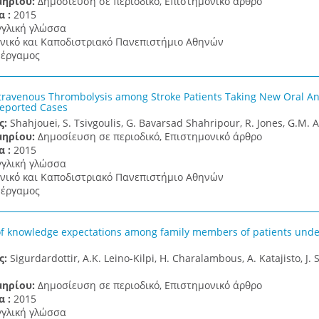
μηρίου:
Δημοσίευση σε περιοδικό, Επιστημονικό άρθρο
α :
2015
γγλική γλώσσα
νικό και Καποδιστριακό Πανεπιστήμιο Αθηνών
έργαμος
ntravenous Thrombolysis among Stroke Patients Taking New Oral An
Reported Cases
ς:
Shahjouei, S. Tsivgoulis, G. Bavarsad Shahripour, R. Jones, G.M. A
μηρίου:
Δημοσίευση σε περιοδικό, Επιστημονικό άρθρο
α :
2015
γγλική γλώσσα
νικό και Καποδιστριακό Πανεπιστήμιο Αθηνών
έργαμος
of knowledge expectations among family members of patients unde
ς:
Sigurdardottir, A.K. Leino-Kilpi, H. Charalambous, A. Katajisto, J. S
μηρίου:
Δημοσίευση σε περιοδικό, Επιστημονικό άρθρο
α :
2015
γγλική γλώσσα