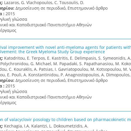
ς:
Lazaros, G. Vlachopoulos, C. Tousoulis, D.
μηρίου:
Δημοσίευση σε περιοδικό, Επιστημονικό άρθρο
α :
2015
γγλική γλώσσα
νικό και Καποδιστριακό Πανεπιστήμιο Αθηνών
έργαμος
vival improvement with novel anti-myeloma agents for patients wi
olvement: the Greek Myeloma Study Group experience
ς:
Katodritou, E. Terpos, E. Kastritis, E. Delimpasis, S. Symeonidis, A.
. Polychronidou, G. Michael, M. Papadaki, S. Papathanasiou, M. Kokov
ou, C. Kouraklis, A. Patsias, I. Gavriatopoulou, M. Kotsopoulou, M. Ve
u, E. Pouli, A. Konstantinidou, P. Anagnostopoulos, A. Dimopoulos,
μηρίου:
Δημοσίευση σε περιοδικό, Επιστημονικό άρθρο
α :
2015
γγλική γλώσσα
νικό και Καποδιστριακό Πανεπιστήμιο Αθηνών
έργαμος
on of valacyclovir posology to children based on pharmacokinetic 
ς:
Kechagia, I.A. Kalantzi, L. Dokoumetzidis, A.