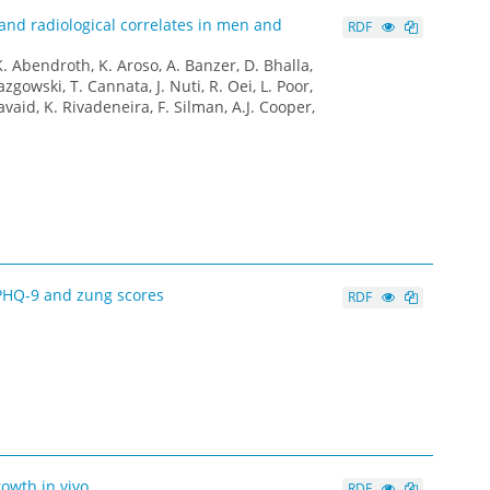
and radiological correlates in men and
RDF
 Abendroth, K. Aroso, A. Banzer, D. Bhalla,
zgowski, T. Cannata, J. Nuti, R. Oei, L. Poor,
avaid, K. Rivadeneira, F. Silman, A.J. Cooper,
 PHQ-9 and zung scores
RDF
owth in vivo
RDF