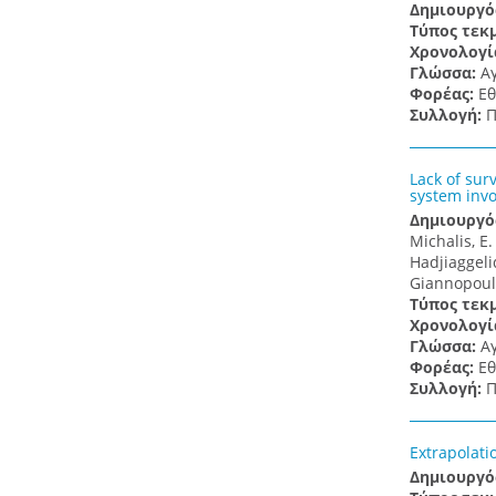
Δημιουργό
Τύπος τεκ
Χρονολογί
Γλώσσα:
Α
Φορέας:
Εθ
Συλλογή:
Π
Lack of sur
system inv
Δημιουργό
Michalis, E
Hadjiaggelid
Giannopoulo
Τύπος τεκ
Χρονολογί
Γλώσσα:
Α
Φορέας:
Εθ
Συλλογή:
Π
Extrapolati
Δημιουργό