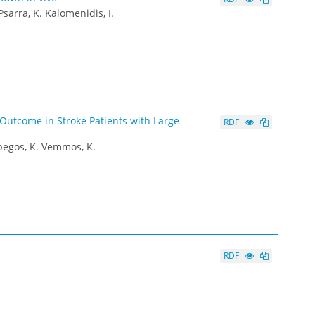
sarra, K. Kalomenidis, I.
Outcome in Stroke Patients with Large
RDF
Spegos, K. Vemmos, K.
RDF