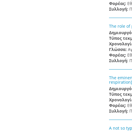
Φορέας:
Εθ
Συλλογή:
Π
The role of
Δημιουργό
Τύπος τεκ
Χρονολογί
Γλώσσα:
Α
Φορέας:
Εθ
Συλλογή:
Π
The eminent
respiration
Δημιουργό
Τύπος τεκ
Χρονολογί
Φορέας:
Εθ
Συλλογή:
Π
A not so typ