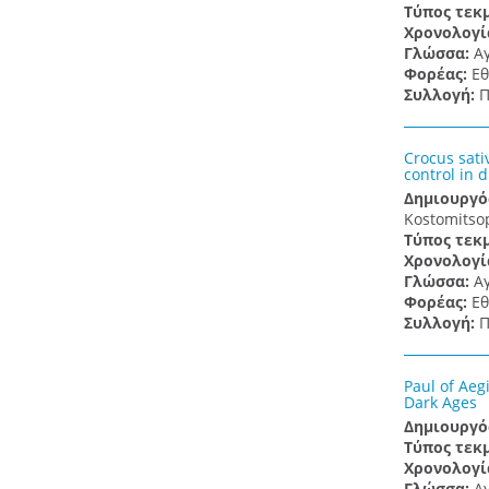
Τύπος τεκ
Χρονολογί
Γλώσσα:
Α
Φορέας:
Εθ
Συλλογή:
Π
Crocus sati
control in 
Δημιουργό
Kostomitsop
Τύπος τεκ
Χρονολογί
Γλώσσα:
Α
Φορέας:
Εθ
Συλλογή:
Π
Paul of Aeg
Dark Ages
Δημιουργό
Τύπος τεκ
Χρονολογί
Γλώσσα:
Α