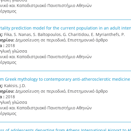
νικό και Καποδιστριακό Πανεπιστήμιο Αθηνών
έργαμος
tality prediction model for the current population in an adult inten
ς:
Fika, S. Nanas, S. Baltopoulos, G. Charitidou, E. Myrianthefs, P.
μηρίου:
Δημοσίευση σε περιοδικό, Επιστημονικό άρθρο
α :
2018
γγλική γλώσσα
νικό και Καποδιστριακό Πανεπιστήμιο Αθηνών
έργαμος
om Greek mythology to contemporary anti-atherosclerotic medicine
ς:
Kakisis, J.D.
μηρίου:
Δημοσίευση σε περιοδικό, Επιστημονικό άρθρο
α :
2018
γγλική γλώσσα
νικό και Καποδιστριακό Πανεπιστήμιο Αθηνών
έργαμος
s of adolescents departing from Athens International Airport to Afr