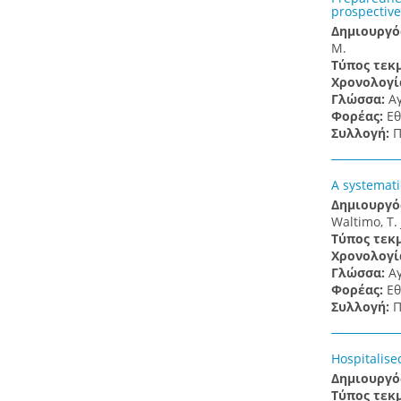
prospective
Δημιουργό
M.
Τύπος τεκ
Χρονολογί
Γλώσσα:
Α
Φορέας:
Εθ
Συλλογή:
Π
A systemati
Δημιουργό
Waltimo, T.
Τύπος τεκ
Χρονολογί
Γλώσσα:
Α
Φορέας:
Εθ
Συλλογή:
Π
Hospitalise
Δημιουργό
Τύπος τεκ