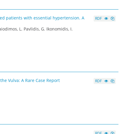
ed patients with essential hypertension. A
RDF
aiodimos, L. Pavlidis, G. Ikonomidis, I.
the Vulva: A Rare Case Report
RDF
RDF