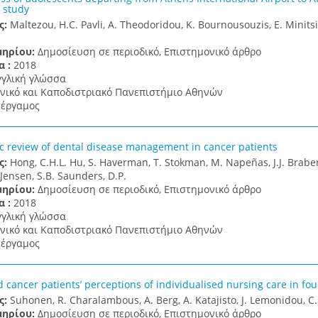
 study
ς:
Maltezou, H.C. Pavli, A. Theodoridou, K. Bournousouzis, E. Minitsi
μηρίου:
Δημοσίευση σε περιοδικό, Επιστημονικό άρθρο
α :
2018
γγλική γλώσσα
νικό και Καποδιστριακό Πανεπιστήμιο Αθηνών
έργαμος
c review of dental disease management in cancer patients
ς:
Hong, C.H.L. Hu, S. Haverman, T. Stokman, M. Napeñas, J.J. Braber,
 Jensen, S.B. Saunders, D.P.
μηρίου:
Δημοσίευση σε περιοδικό, Επιστημονικό άρθρο
α :
2018
γγλική γλώσσα
νικό και Καποδιστριακό Πανεπιστήμιο Αθηνών
έργαμος
d cancer patients’ perceptions of individualised nursing care in fo
ς:
Suhonen, R. Charalambous, A. Berg, A. Katajisto, J. Lemonidou, C. Pa
μηρίου:
Δημοσίευση σε περιοδικό, Επιστημονικό άρθρο