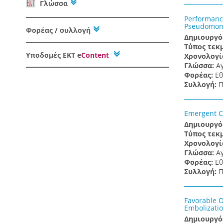
Γλώσσα
Performance
Pseudomon
Φορέας / συλλογή
Δημιουργό
Τύπος τεκ
Υποδομές
ΕΚΤ e
Content
Χρονολογί
Γλώσσα:
Α
Φορέας:
Εθ
Συλλογή:
Π
Emergent Ca
Δημιουργό
Τύπος τεκ
Χρονολογί
Γλώσσα:
Α
Φορέας:
Εθ
Συλλογή:
Π
Favorable O
Embolizati
Δημιουργό