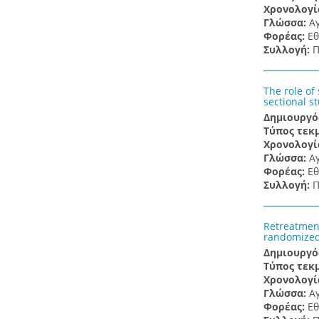
Χρονολογί
Γλώσσα:
Α
Φορέας:
Εθ
Συλλογή:
Π
The role of
sectional s
Δημιουργό
Τύπος τεκ
Χρονολογί
Γλώσσα:
Α
Φορέας:
Εθ
Συλλογή:
Π
Retreatment
randomized,
Δημιουργό
Τύπος τεκ
Χρονολογί
Γλώσσα:
Α
Φορέας:
Εθ