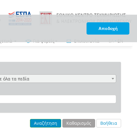
Αποδοχή
χετικά
Για φορείς
Επικοινωνία
ΕΛ
•
EN
ε όλα τα πεδία
Αναζήτηση
Καθαρισμός
Βοήθεια