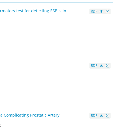
matory test for detecting ESBLs in
RDF
RDF
 Complicating Prostatic Artery
RDF
K.