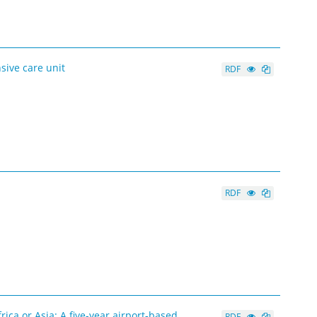
sive care unit
RDF
RDF
ica or Asia: A five-year airport-based
RDF