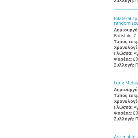
Συλλογή:
Π
Bilateral s
randomized 
Δημιουργό
Batistaki, C
Τύπος τεκ
Χρονολογί
Γλώσσα:
Α
Φορέας:
Εθ
Συλλογή:
Π
Lung Metast
Δημιουργό
Τύπος τεκ
Χρονολογί
Γλώσσα:
Α
Φορέας:
Εθ
Συλλογή:
Π
Adrenal ins