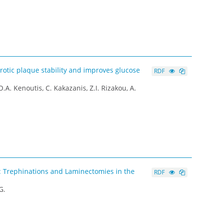
rotic plaque stability and improves glucose
RDF
A. Kenoutis, C. Kakazanis, Z.I. Rizakou, A.
y: Trephinations and Laminectomies in the
RDF
G.