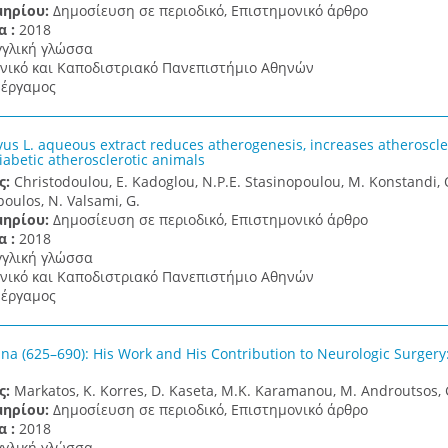
μηρίου:
Δημοσίευση σε περιοδικό, Επιστημονικό άρθρο
α :
2018
γγλική γλώσσα
νικό και Καποδιστριακό Πανεπιστήμιο Αθηνών
έργαμος
vus L. aqueous extract reduces atherogenesis, increases atheroscle
diabetic atherosclerotic animals
ς:
Christodoulou, E. Kadoglou, N.P.E. Stasinopoulou, M. Konstandi, O.
oulos, N. Valsami, G.
μηρίου:
Δημοσίευση σε περιοδικό, Επιστημονικό άρθρο
α :
2018
γγλική γλώσσα
νικό και Καποδιστριακό Πανεπιστήμιο Αθηνών
έργαμος
ina (625–690): His Work and His Contribution to Neurologic Surger
ς:
Markatos, K. Korres, D. Kaseta, M.K. Karamanou, M. Androutsos, 
μηρίου:
Δημοσίευση σε περιοδικό, Επιστημονικό άρθρο
α :
2018
γγλική γλώσσα