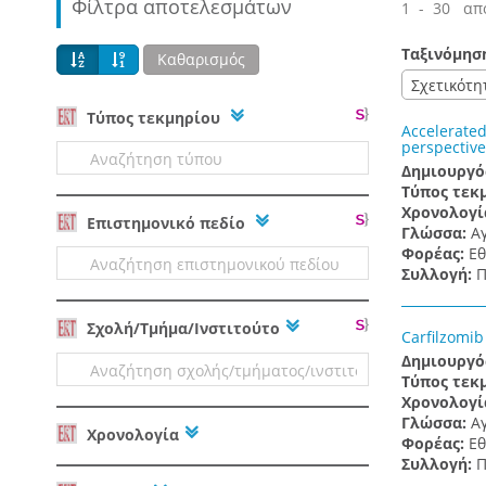
Φίλτρα αποτελεσμάτων
1 - 30 απ
Ταξινόμησ
Καθαρισμός
Σχετικότη
Tύπος τεκμηρίου
Accelerated
perspective
Δημιουργό
Τύπος τεκ
Χρονολογί
Επιστημονικό πεδίο
Γλώσσα:
Α
Φορέας:
Εθ
Συλλογή:
Π
Σχολή/Τμήμα/Ινστιτούτο
Carfilzomib
Δημιουργό
Τύπος τεκ
Χρονολογί
Γλώσσα:
Α
Χρονολογία
Φορέας:
Εθ
Συλλογή:
Π