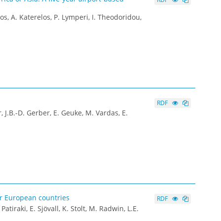
os, A. Katerelos, P. Lymperi, I. Theodoridou,
RDF
 J.B.-D. Gerber, E. Geuke, M. Vardas, E.
ur European countries
RDF
tiraki, E. Sjövall, K. Stolt, M. Radwin, L.E.