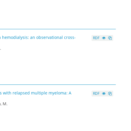
n hemodialysis: an observational cross-
RDF
.
s with relapsed multiple myeloma: A
RDF
, M.