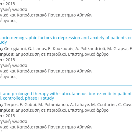
α :
2018
γγλική γλώσσα
νικό και Καποδιστριακό Πανεπιστήμιο Αθηνών
έργαμος
 socio-demographic factors in depression and anxiety of patients o
tudy
ς:
Gerogianni, G. Lianos, E. Kouzoupis, A. Polikandrioti, M. Grapsa, E
μηρίου:
Δημοσίευση σε περιοδικό, Επιστημονικό άρθρο
α :
2018
γγλική γλώσσα
νικό και Καποδιστριακό Πανεπιστήμιο Αθηνών
έργαμος
 and prolonged therapy with subcutaneous bortezomib in patient
 controlled, phase III study
ς:
Terpos, E. Gobbi, M. Potamianou, A. Lahaye, M. Couturier, C. Cavo
μηρίου:
Δημοσίευση σε περιοδικό, Επιστημονικό άρθρο
α :
2018
γγλική γλώσσα
νικό και Καποδιστριακό Πανεπιστήμιο Αθηνών