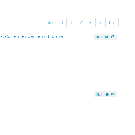
◁◁
◁
1
2
3
▷
▷▷
es: Current evidence and future
RDF
RDF