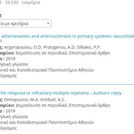
ό 33.530 τεκμήρια
η
τα με κριτήρια
 atheromatosis and arteriosclerosis in primary systemic vasculitid
s
ς:
Argyropoulou, O.D. Protogerou, A.D. Sfikakis, P.P.
μηρίου:
Δημοσίευση σε περιοδικό, Επιστημονικό άρθρο
α :
2018
γγλική γλώσσα
νικό και Καποδιστριακό Πανεπιστήμιο Αθηνών
έργαμος
 for relapsed or refractory multiple myeloma – Authors' reply
ς:
Dimopoulos, M.A. Kimball, A.S.
μηρίου:
Δημοσίευση σε περιοδικό, Επιστημονικό άρθρο
α :
2018
γγλική γλώσσα
νικό και Καποδιστριακό Πανεπιστήμιο Αθηνών
έργαμος