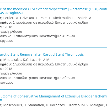
 of the modified CLSI extended-spectrum β-lactamase (ESBL) confir
as aeruginosa
ς:
Poulou, A. Grivakou, E. Politi, L. Dimitroulia, E. Tsakris, A.
μηρίου:
Δημοσίευση σε περιοδικό, Επιστημονικό άρθρο
α :
2018
γγλική γλώσσα
νικό και Καποδιστριακό Πανεπιστήμιο Αθηνών
έργαμος
rotid Stent Removal after Carotid Stent Thrombosis
ς:
Moulakakis, K.G. Lazaris, A.M.
μηρίου:
Δημοσίευση σε περιοδικό, Επιστημονικό άρθρο
α :
2018
γγλική γλώσσα
νικό και Καποδιστριακό Πανεπιστήμιο Αθηνών
έργαμος
utcome of Conservative Management of Extensive Bladder Ischemia
on
ς:
Moschouris, H. Stamatiou, K. Kornezos, I. Kartsouni, V. Malagari, 