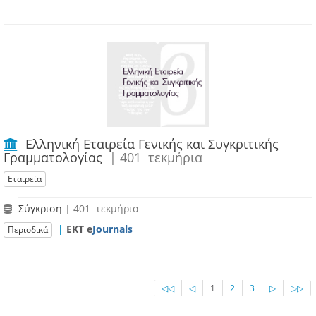
Ελληνική Εταιρεία Γενικής και Συγκριτικής
Γραμματολογίας
| 401 τεκμήρια
Εταιρεία
Σύγκριση
| 401 τεκμήρια
|
ΕΚΤ e
Journals
Περιοδικά
◁◁
◁
1
2
3
▷
▷▷