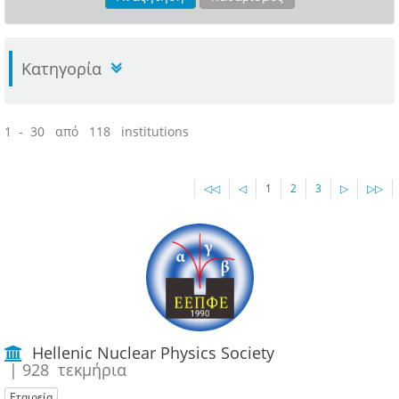
Κατηγορία
1 - 30 από 118 institutions
◁◁
◁
1
2
3
▷
▷▷
Hellenic Nuclear Physics Society
| 928 τεκμήρια
Εταιρεία