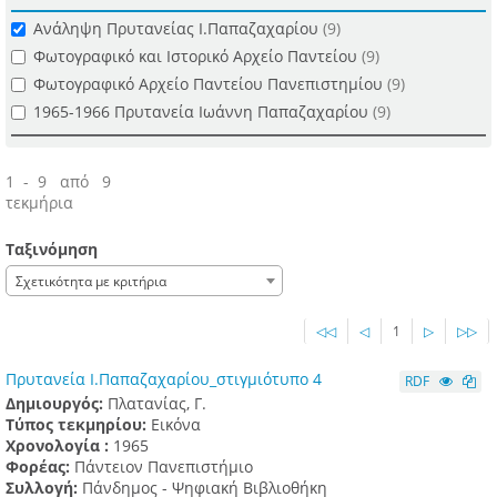
Ανάληψη Πρυτανείας Ι.Παπαζαχαρίου
(9)
Φωτογραφικό και Ιστορικό Αρχείο Παντείου
(9)
Φωτογραφικό Αρχείο Παντείου Πανεπιστημίου
(9)
1965-1966 Πρυτανεία Ιωάννη Παπαζαχαρίου
(9)
1 - 9 από 9
τεκμήρια
Ταξινόμηση
Σχετικότητα με κριτήρια
◁◁
◁
1
▷
▷▷
Πρυτανεία Ι.Παπαζαχαρίου_στιγμιότυπο 4
RDF
Δημιουργός:
Πλατανίας, Γ.
Τύπος τεκμηρίου:
Εικόνα
Χρονολογία :
1965
Φορέας:
Πάντειον Πανεπιστήμιο
Συλλογή:
Πάνδημος - Ψηφιακή Βιβλιοθήκη