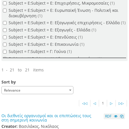
Subject = Ε:Subject = Ε: Επιχειρήσεις, Μικρομεσαίες
(1)
Subject = Ε:Subject = Ε: Ευρωπαϊκή Ένωση - Πολιτική και
διακυβέρνηση
(1)
Subject = Ε:Subject = Ε: Εξαγωγικές επιχειρήσεις - Ελλάδα
(1)
Subject = Ε:Subject = Ε: Εξαγωγές - Ελλάδα
(1)
Subject = Ε:Subject = Ε: Επενδύσεις
(1)
Subject = Ε:Subject = Ε: Επικοινωνία
(1)
Subject = Γ:Subject = Γ: Γούνα
(1)
Subject = Η:Subject = Η: Ηλεκτρονικό εμπόριο
(1)
Subject = Κ:Subject = Κ: Καύσιμα
(1)
1 - 21 to 21 items
Subject = Κ:Subject = Κ: Κοινωνία
(1)
Subject = Κ:Subject = Κ: Κοινωνικά δίκτυα
(1)
Sort by
Subject = Μ:Subject = Μ: Μεταλλεία
(1)
Relevance
Subject = Ο:Subject = Ο: Οικονομία - Δημόσιος Τομέας -
Ελλάδα
(1)
◁◁
◁
1
▷
▷▷
Subject = Ο:Subject = Ο: Οικονομική ανάπτυξη
(1)
Subject = Ο:Subject = Ο: Οικονομική ανάπτυξη - Ελλάδα
(1)
Οι διεθνείς οργανισμοί και οι επιπτώσεις τους
RDF
στη σημερινή κοινωνία
Subject = Π:Subject = Π: Πόλεμοι
(1)
Creator:
Βασιλάκος, Νικόλαος
Subject = Π:Subject = Π: Περιβάλλον - Προστασία
(1)