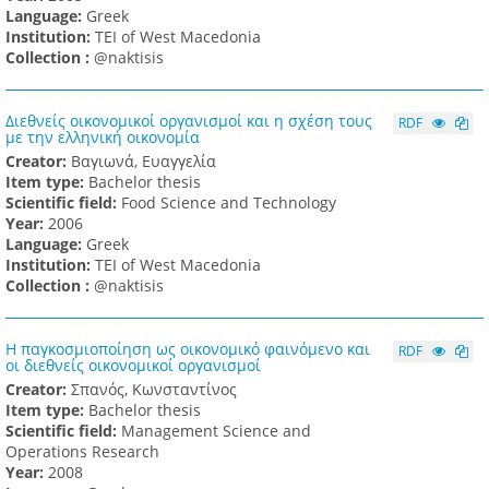
Language:
Greek
Institution:
TEI of West Macedonia
Collection :
@naktisis
Διεθνείς οικονομικοί οργανισμοί και η σχέση τους
RDF
με την ελληνική οικονομία
Creator:
Βαγιωνά, Ευαγγελία
Item type:
Bachelor thesis
Scientific field:
Food Science and Technology
Υear:
2006
Language:
Greek
Institution:
TEI of West Macedonia
Collection :
@naktisis
Η παγκοσμιοποίηση ως οικονομικό φαινόμενο και
RDF
οι διεθνείς οικονομικοί οργανισμοί
Creator:
Σπανός, Κωνσταντίνος
Item type:
Bachelor thesis
Scientific field:
Management Science and
Operations Research
Υear:
2008