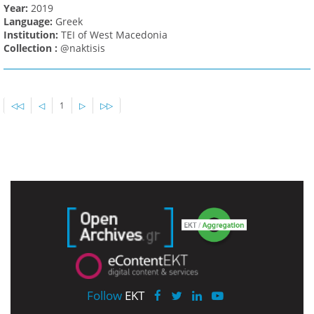
Υear:
2019
Language:
Greek
Institution:
TEI of West Macedonia
Collection :
@naktisis
◁◁
◁
1
▷
▷▷
Follow
EKT