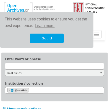
This website uses cookies to ensure you get the
best experience.
Learn more
Toggle
Got it!
navigat
Enter word or phrase
In all fields
Institution / collection
×
@naktisis
More search options