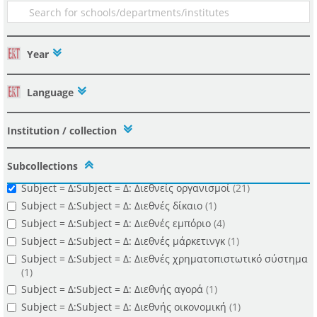
Year
Status = Published
(15)
Status = Unpublished
(6)
Language
Subject = Α:Subject = Α: Ανθρώπινα δικαιώματα
(1)
Subject = Δ:Subject = Δ: Δάνεια
(1)
Institution / collection
Subject = Δ:Subject = Δ: Διεθνές Νομισματικό Ταμείο
(2)
Subject = Δ:Subject = Δ: Διαπολιτισμική εκπαίδευση
(1)
Subcollections
Subject = Δ:Subject = Δ: Διεθνείς οικονομικές σχέσεις
(3)
Subject = Δ:Subject = Δ: Διεθνείς οργανισμοί
(21)
Subject = Δ:Subject = Δ: Διεθνές δίκαιο
(1)
Subject = Δ:Subject = Δ: Διεθνές εμπόριο
(4)
Subject = Δ:Subject = Δ: Διεθνές μάρκετινγκ
(1)
Subject = Δ:Subject = Δ: Διεθνές χρηματοπιστωτικό σύστημα
(1)
Subject = Δ:Subject = Δ: Διεθνής αγορά
(1)
Subject = Δ:Subject = Δ: Διεθνής οικονομική
(1)