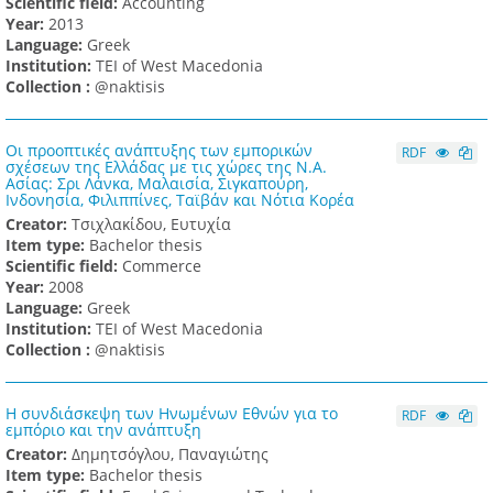
Scientific field:
Accounting
Υear:
2013
Language:
Greek
Institution:
TEI of West Macedonia
Collection :
@naktisis
Οι προοπτικές ανάπτυξης των εμπορικών
RDF
σχέσεων της Ελλάδας με τις χώρες της Ν.Α.
Ασίας: Σρι Λάνκα, Μαλαισία, Σιγκαπούρη,
Ινδονησία, Φιλιππίνες, Ταϊβάν και Νότια Κορέα
Creator:
Τσιχλακίδου, Ευτυχία
Item type:
Bachelor thesis
Scientific field:
Commerce
Υear:
2008
Language:
Greek
Institution:
TEI of West Macedonia
Collection :
@naktisis
Η συνδιάσκεψη των Ηνωμένων Εθνών για το
RDF
εμπόριο και την ανάπτυξη
Creator:
Δημητσόγλου, Παναγιώτης
Item type:
Bachelor thesis