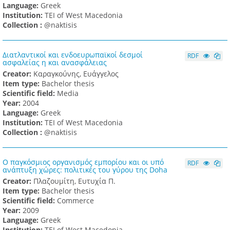
Language:
Greek
Institution:
TEI of West Macedonia
Collection :
@naktisis
Διατλαντικοί και ενδοευρωπαϊκοί δεσμοί
RDF
ασφαλείας η και ανασφάλειας
Creator:
Καραγκούνης, Ευάγγελος
Item type:
Bachelor thesis
Scientific field:
Media
Υear:
2004
Language:
Greek
Institution:
TEI of West Macedonia
Collection :
@naktisis
Ο παγκόσμιος οργανισμός εμπορίου και οι υπό
RDF
ανάπτυξη χώρες: πολιτικές του γύρου της Doha
Creator:
Πλαζουμίτη, Ευτυχία Π.
Item type:
Bachelor thesis
Scientific field:
Commerce
Υear:
2009
Language:
Greek
Institution:
TEI of West Macedonia