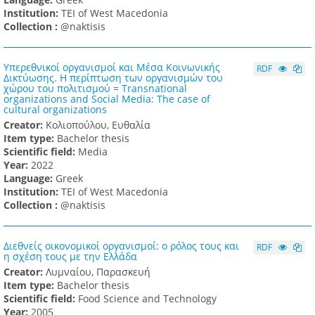
Institution:
TEI of West Macedonia
Collection :
@naktisis
Υπερεθνικοί οργανισμοί και Μέσα Κοινωνικής
RDF
Δικτύωσης. Η περίπτωση των οργανισμών του
χώρου του πολιτισμού = Transnational
organizations and Social Media: The case of
cultural organizations
Creator:
Κολιοπούλου, Ευθαλία
Item type:
Bachelor thesis
Scientific field:
Media
Υear:
2022
Language:
Greek
Institution:
TEI of West Macedonia
Collection :
@naktisis
Διεθνείς οικονομικοί οργανισμοί: ο ρόλος τους και
RDF
η σχέση τους με την Ελλάδα
Creator:
Λυμναίου, Παρασκευή
Item type:
Bachelor thesis
Scientific field:
Food Science and Technology
Υear:
2005