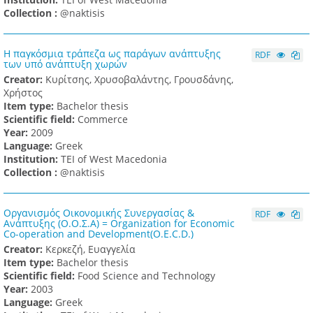
Collection :
@naktisis
Η παγκόσμια τράπεζα ως παράγων ανάπτυξης
RDF
των υπό ανάπτυξη χωρών
Creator:
Κυρίτσης, Χρυσοβαλάντης, Γρουσδάνης,
Χρήστος
Item type:
Bachelor thesis
Scientific field:
Commerce
Υear:
2009
Language:
Greek
Institution:
TEI of West Macedonia
Collection :
@naktisis
Οργανισμός Οικονομικής Συνεργασίας &
RDF
Ανάπτυξης (Ο.Ο.Σ.Α) = Organization for Economic
Co-operation and Development(O.E.C.D.)
Creator:
Κερκεζή, Ευαγγελία
Item type:
Bachelor thesis
Scientific field:
Food Science and Technology
Υear:
2003
Language:
Greek