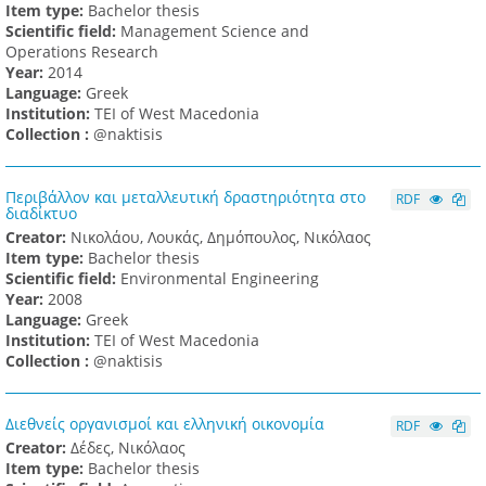
Item type:
Bachelor thesis
Subject = Π:Subject = Π: Περιφερειακή πολιτική
(1)
Scientific field:
Management Science and
Operations Research
Subject = Π:Subject = Π: Παγκοσμιοποίηση
(2)
Υear:
2014
Subject = Π:Subject = Π: Περιφερειακός προγραμματισμός
(1)
Language:
Greek
Subject = Π:Subject = Π: Παγκόσμια οικονομία
(2)
Institution:
TEI of West Macedonia
Collection :
Subject = Π:Subject = Π: Παγκόσμιος Οργανισμός Εμπορίου
@naktisis
(1)
Subject = Π:Subject = Π: Πολιτισμός
(1)
Περιβάλλον και μεταλλευτική δραστηριότητα στο
RDF
Type = Thesis
(21)
διαδίκτυο
Creator:
Νικολάου, Λουκάς, Δημόπουλος, Νικόλαος
Item type:
Bachelor thesis
Scientific field:
Environmental Engineering
Υear:
2008
Language:
Greek
Institution:
TEI of West Macedonia
Collection :
@naktisis
Διεθνείς οργανισμοί και ελληνική οικονομία
RDF
Creator:
Δέδες, Νικόλαος
Item type:
Bachelor thesis