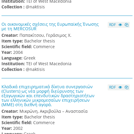
Institution:
TEI of West Macedonia
Collection :
@naktisis
Οι οικονομικές σχέσεις της Ευρωπαϊκής Ένωσης
RDF
με τη MERCOSUR
Creator:
Παπακίτσου, Γεράσιμος Χ.
Item type:
Bachelor thesis
Scientific field:
Commerce
Υear:
2004
Language:
Greek
Institution:
TEI of West Macedonia
Collection :
@naktisis
Κλαδικά επιχειρηματικά δίκτυα συνεργασιών
RDF
(Clusters) ως νέα μορφή διεύρυνσης των
εξαγωγικών και επενδυτικών δραστηριοτήτων
των ελληνικών μικρομεσαίων επιχειρήσεων
(ΜΜΕ) στη διεθνή αγορά.
Creator:
Μικρώνη, Ακριβούλα – Αναστασία
Item type:
Bachelor thesis
Scientific field:
Commerce
Υear:
2002
Language:
Greek