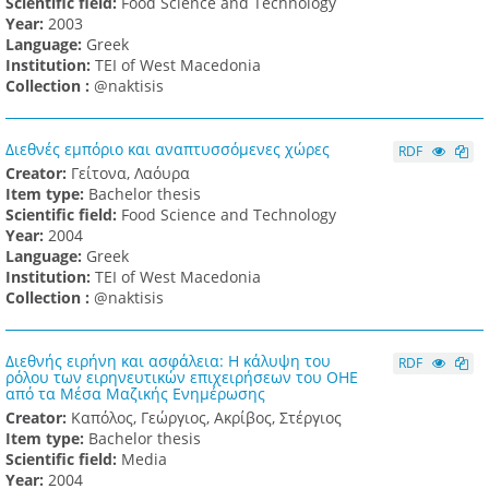
Scientific field:
Food Science and Technology
Υear:
2003
Language:
Greek
Institution:
TEI of West Macedonia
Collection :
@naktisis
Διεθνές εμπόριο και αναπτυσσόμενες χώρες
RDF
Creator:
Γείτονα, Λαόυρα
Item type:
Bachelor thesis
Scientific field:
Food Science and Technology
Υear:
2004
Language:
Greek
Institution:
TEI of West Macedonia
Collection :
@naktisis
Διεθνής ειρήνη και ασφάλεια: Η κάλυψη του
RDF
ρόλου των ειρηνευτικών επιχειρήσεων του ΟΗΕ
από τα Μέσα Μαζικής Ενημέρωσης
Creator:
Καπόλος, Γεώργιος, Ακρίβος, Στέργιος
Item type:
Bachelor thesis
Scientific field:
Media
Υear:
2004