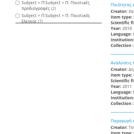
Subject = Π:Subject = Π: Ποιοτικές
Ποιότητας 
προδιαγραφές
(2)
Creator:
Χα
Subject = Π:Subject = Π: Ποιοτικός
Item type:
έλεγχος
(7)
Scientific f
Subject = Σ:Subject = Σ: Σταφύλια
(10)
Υear:
2010
Language:
Subject = Σ:Subject = Σ: Σιτηρά
(1)
Institution
Subject = Σ:Subject = Σ: Συνεταιρισμοί
Collection 
(3)
Subject = Σ:Subject = Σ: Συσκευασία,
Υλικά της
(1)
Αναλύσεις 
Subject = Τ:Subject = Τ: Τρόφιμα
(1)
Creator:
Δη
Item type:
Subject = Τ:Subject = Τ: Τυποποίηση
(1)
Scientific f
Subject = Τ:Subject = Τ: Τρόφιμα -
Υear:
2011
Τεχνολογία
(1)
Language:
Type = Thesis
(94)
Institution
Collection 
Παραγωγή ο
Creator:
Τσ
Item type: