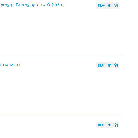
εριοχής Ελαιοχωρίου - Καβάλας
RDF
καταναλωτή
RDF
RDF