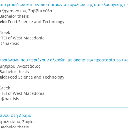
επιτραπέζιων και οινοποιήσιμων σταφυλιών της αμπελουργικής π
τζηγιαννάκου, Σαββατούλα
Bachelor thesis
ield:
Food Science and Technology
Greek
:
TEI of West Macedonia
:
@naktisis
προϊόντων που περιέχουν αλκοόλη, με σκοπό την προστασία του 
μητρίου, Αναστάσιος
Bachelor thesis
ield:
Food Science and Technology
Greek
:
TEI of West Macedonia
:
@naktisis
ίνου στη Δράμα
ιμπλικίδου, Σοφία
Bachelor thesis