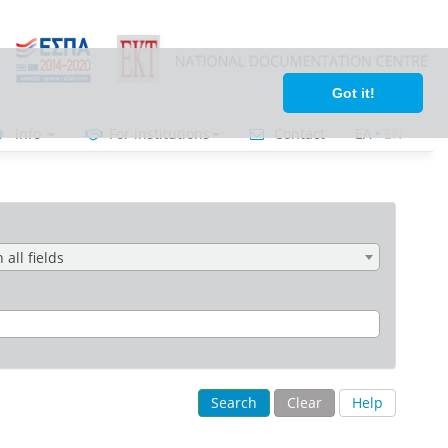
Got it!
Info
For institutions
Contact
ΕΛ
•
ΕΝ
n all fields
Search
Clear
Help