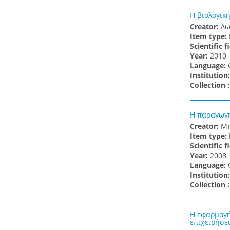
Η βιολογικ
Creator:
Δω
Item type:
Scientific f
Υear:
2010
Language:
Institution
Collection 
Η παραγωγ
Creator:
Μπ
Item type:
Scientific f
Υear:
2008
Language:
Institution
Collection 
Η εφαρμογή
επιχειρήσε