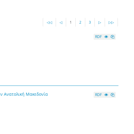
◁◁
◁
1
2
3
▷
▷▷
RDF
ην Ανατολική Μακεδονία
RDF