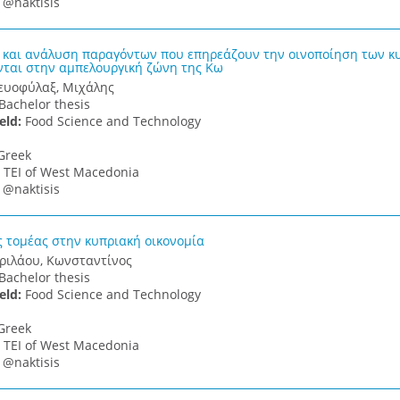
:
@naktisis
και ανάλυση παραγόντων που επηρεάζουν την οινοποίηση των κυ
νται στην αμπελουργική ζώνη της Κω
ευοφύλαξ, Μιχάλης
Bachelor thesis
ield:
Food Science and Technology
Greek
:
TEI of West Macedonia
:
@naktisis
ς τομέας στην κυπριακή οικονομία
ριλάου, Κωνσταντίνος
Bachelor thesis
ield:
Food Science and Technology
Greek
:
TEI of West Macedonia
:
@naktisis