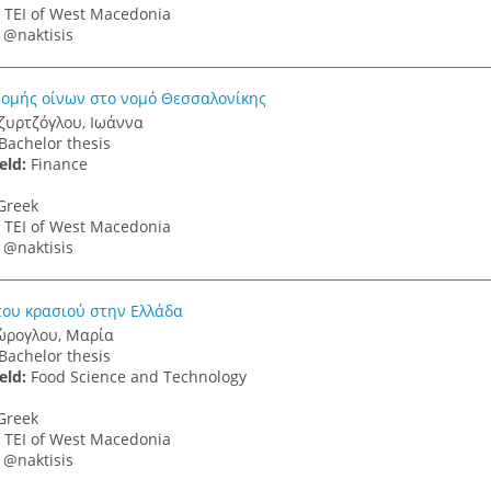
:
TEI of West Macedonia
:
@naktisis
νομής οίνων στο νομό Θεσσαλονίκης
ζυρτζόγλου, Ιωάννα
Bachelor thesis
ield:
Finance
Greek
:
TEI of West Macedonia
:
@naktisis
του κρασιού στην Ελλάδα
ρογλου, Μαρία
Bachelor thesis
ield:
Food Science and Technology
Greek
:
TEI of West Macedonia
:
@naktisis