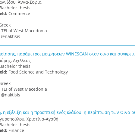
αννίδου, Άννα-Σοφία
Bachelor thesis
ield:
Commerce
Greek
:
TEI of West Macedonia
:
@naktisis
ποίησης, παράμετροι μετρήσεων WINESCAN στον οίνο και συγκριτ
ούρης, Αχιλλέας
Bachelor thesis
ield:
Food Science and Technology
Greek
:
TEI of West Macedonia
:
@naktisis
, η εξέλιξη και η προοπτική ενός κλάδου: η περίπτωση των Οινο-
γυροπούλου, Χριστίνα-Αγαθή
Bachelor thesis
ield:
Finance