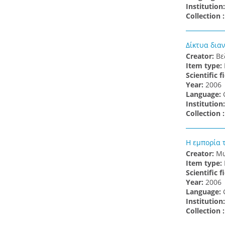
Institution
Collection 
Δίκτυα δια
Creator:
Βε
Item type:
Scientific f
Υear:
2006
Language:
Institution
Collection 
Η εμπορία 
Creator:
Μώ
Item type:
Scientific f
Υear:
2006
Language:
Institution
Collection 