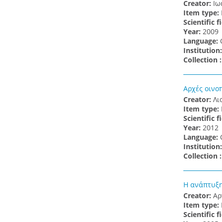
Creator:
Ιω
Item type:
Scientific f
Υear:
2009
Language:
Institution
Collection 
Αρχές οινο
Creator:
Λι
Item type:
Scientific f
Υear:
2012
Language:
Institution
Collection 
Η ανάπτυξη
Creator:
Αρ
Item type:
Scientific f