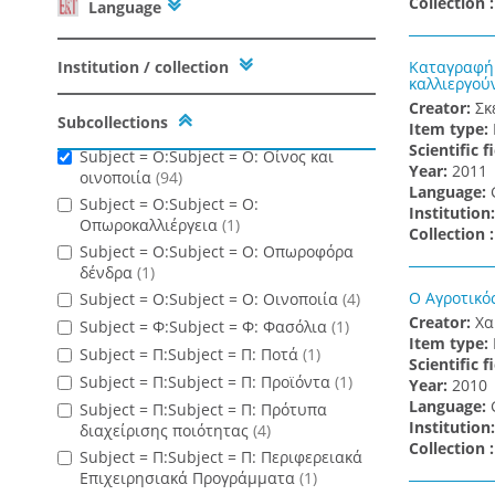
Collection 
Language
συμπεριφορά
(1)
Subject = Ο:Subject = Ο: Οικονομική
ανάπτυξη
(1)
Institution / collection
Καταγραφή 
Subject = Ο:Subject = Ο:
καλλιεργού
Οινοπνευματώδη ποτά - Μάρκετινγκ
(1)
Creator:
Σκ
Subcollections
Subject = Ο:Subject = Ο: Οινοποιεία
(6)
Item type:
Scientific f
Subject = Ο:Subject = Ο: Οίνος και
Υear:
2011
οινοποιία
(94)
Language:
Subject = Ο:Subject = Ο:
Institution
Οπωροκαλλιέργεια
(1)
Collection 
Subject = Ο:Subject = Ο: Οπωροφόρα
δένδρα
(1)
Ο Αγροτικό
Subject = Ο:Subject = Ο: Οινοποιία
(4)
Creator:
Χα
Subject = Φ:Subject = Φ: Φασόλια
(1)
Item type:
Subject = Π:Subject = Π: Ποτά
(1)
Scientific f
Subject = Π:Subject = Π: Προϊόντα
(1)
Υear:
2010
Language:
Subject = Π:Subject = Π: Πρότυπα
Institution
διαχείρισης ποιότητας
(4)
Collection 
Subject = Π:Subject = Π: Περιφερειακά
Επιχειρησιακά Προγράμματα
(1)