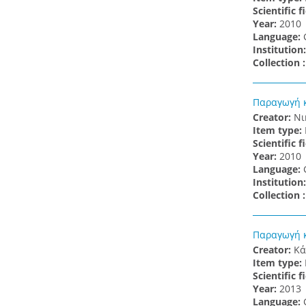
Scientific f
Υear:
2010
Language:
Institution
Collection 
Παραγωγή κ
Creator:
Νι
Item type:
Scientific f
Υear:
2010
Language:
Institution
Collection 
Παραγωγή κ
Creator:
Κά
Item type:
Scientific f
Υear:
2013
Language: