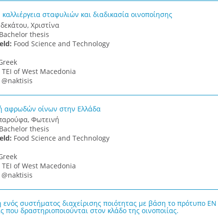
ή καλλιέργεια σταφυλιών και διαδικασία οινοποίησης
δεκάτου, Χριστίνα
Bachelor thesis
ield:
Food Science and Technology
Greek
:
TEI of West Macedonia
:
@naktisis
ή αφρωδών οίνων στην Ελλάδα
αρούφα, Φωτεινή
Bachelor thesis
ield:
Food Science and Technology
Greek
:
TEI of West Macedonia
:
@naktisis
 ενός συστήματος διαχείρισης ποιότητας με βάση το πρότυπο EN I
ις που δραστηριοποιούνται στον κλάδο της οινοποιίας.