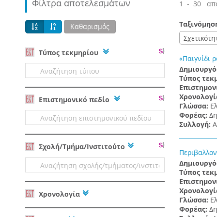
Φίλτρα αποτελεσμάτων
1 - 30 απ
Ταξινόμησ
Καθαρισμός
Σχετικότη
Tύπος τεκμηρίου
«Παιγνίδι 
Δημιουργό
Τύπος τεκ
Επιστημον
Χρονολογί
Επιστημονικό πεδίο
Γλώσσα:
Ε
Φορέας:
Δη
Συλλογή:
Α
Σχολή/Τμήμα/Ινστιτούτο
Περιβαλλον
Δημιουργό
Τύπος τεκ
Επιστημον
Χρονολογί
Χρονολογία
Γλώσσα:
Ε
Φορέας:
Δη