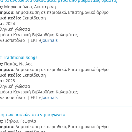
α τα ανθρώπινα δικαιώματα μέσα από βιωματικές δράσεις
ς:
Μαρκοπούλου, Αικατερίνη
μηρίου:
Δημοσίευση σε περιοδικό, Επιστημονικό άρθρο
ικό πεδίο:
Εκπαίδευση
α :
2024
λληνική γλώσσα
μόσια Κεντρική Βιβλιοθήκη Καλαμάτας
νεμοπετάλιο |
ΕΚΤ e
Journals
f Traditional Songs
ς:
Παπάς, Νείλος
μηρίου:
Δημοσίευση σε περιοδικό, Επιστημονικό άρθρο
ικό πεδίο:
Εκπαίδευση
α :
2023
λληνική γλώσσα
μόσια Κεντρική Βιβλιοθήκη Καλαμάτας
νεμοπετάλιο |
ΕΚΤ e
Journals
ση των παιδιών στο νηπιαγωγείο
ς:
Τζήλου, Γεωργία
μηρίου:
Δημοσίευση σε περιοδικό, Επιστημονικό άρθρο