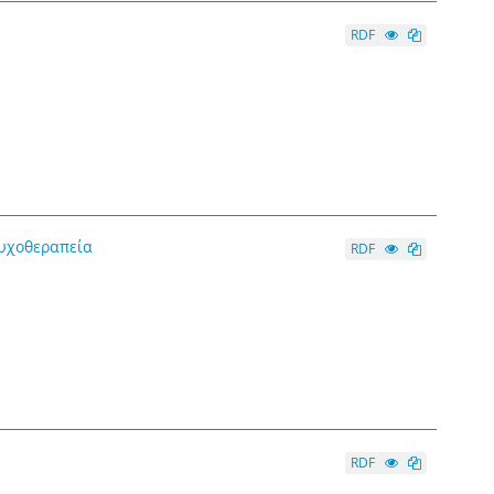
RDF
ψυχοθεραπεία
RDF
RDF