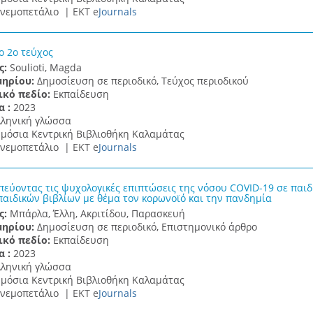
νεμοπετάλιο |
ΕΚΤ e
Journals
ο 2ο τεύχος
ς:
Soulioti, Magda
μηρίου:
Δημοσίευση σε περιοδικό, Τεύχος περιοδικού
ικό πεδίο:
Εκπαίδευση
α :
2023
λληνική γλώσσα
μόσια Κεντρική Βιβλιοθήκη Καλαμάτας
νεμοπετάλιο |
ΕΚΤ e
Journals
πεύοντας τις ψυχολογικές επιπτώσεις της νόσου COVID-19 σε παιδι
παιδικών βιβλίων με θέμα τον κορωνοϊό και την πανδημία
ς:
Μπάρλα, Έλλη, Ακριτίδου, Παρασκευή
μηρίου:
Δημοσίευση σε περιοδικό, Επιστημονικό άρθρο
ικό πεδίο:
Εκπαίδευση
α :
2023
λληνική γλώσσα
μόσια Κεντρική Βιβλιοθήκη Καλαμάτας
νεμοπετάλιο |
ΕΚΤ e
Journals