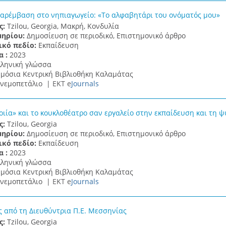
παρέμβαση στο νηπιαγωγείο: «Το αλφαβητάρι του ονόματός μου»
ς:
Tzilou, Georgia, Μακρή, Κονδυλία
μηρίου:
Δημοσίευση σε περιοδικό, Επιστημονικό άρθρο
ικό πεδίο:
Εκπαίδευση
α :
2023
λληνική γλώσσα
μόσια Κεντρική Βιβλιοθήκη Καλαμάτας
νεμοπετάλιο |
ΕΚΤ e
Journals
οιία» και το κουκλοθέατρο σαν εργαλείο στην εκπαίδευση και τη 
ς:
Tzilou, Georgia
μηρίου:
Δημοσίευση σε περιοδικό, Επιστημονικό άρθρο
ικό πεδίο:
Εκπαίδευση
α :
2023
λληνική γλώσσα
μόσια Κεντρική Βιβλιοθήκη Καλαμάτας
νεμοπετάλιο |
ΕΚΤ e
Journals
ς από τη Διευθύντρια Π.Ε. Μεσσηνίας
ς:
Tzilou, Georgia