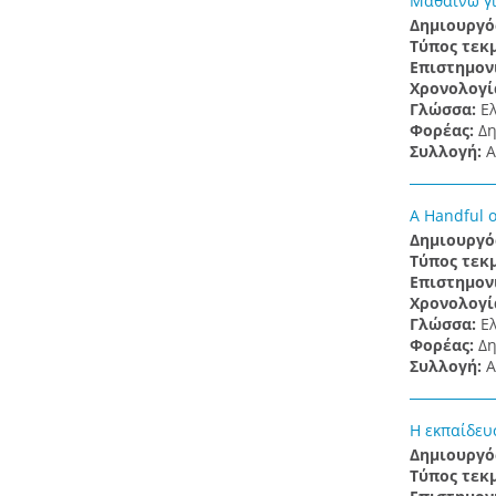
Μαθαίνω γι
Δημιουργό
Τύπος τεκ
Επιστημον
Χρονολογί
Γλώσσα:
Ε
Φορέας:
Δη
Συλλογή:
Α
A Handful o
Δημιουργό
Τύπος τεκ
Επιστημον
Χρονολογί
Γλώσσα:
Ε
Φορέας:
Δη
Συλλογή:
Α
Η εκπαίδευ
Δημιουργό
Τύπος τεκ