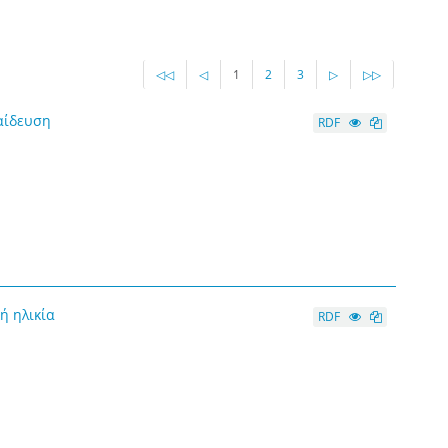
◁◁
◁
1
2
3
▷
▷▷
αίδευση
RDF
ή ηλικία
RDF