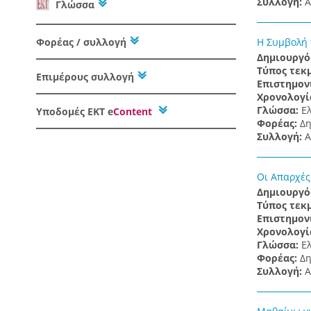
Συλλογή:
Α
Γλώσσα
Φορέας / συλλογή
Η Συμβολή 
Δημιουργό
Τύπος τεκ
Επιμέρους συλλογή
Επιστημον
Χρονολογί
Γλώσσα:
Ε
Υποδομές
ΕΚΤ e
Content
Φορέας:
Δη
Συλλογή:
Α
Οι Απαρχές
Δημιουργό
Τύπος τεκ
Επιστημον
Χρονολογί
Γλώσσα:
Ε
Φορέας:
Δη
Συλλογή:
Α