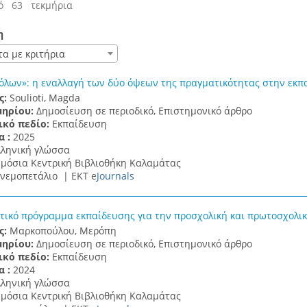
ό 63 τεκμήρια
η
τα με κριτήρια
ρόλων»: η εναλλαγή των δύο όψεων της πραγματικότητας στην εκπ
ς:
Soulioti, Magda
μηρίου:
Δημοσίευση σε περιοδικό, Επιστημονικό άρθρο
ικό πεδίο:
Εκπαίδευση
α :
2025
λληνική γλώσσα
μόσια Κεντρική Βιβλιοθήκη Καλαμάτας
νεμοπετάλιο |
ΕΚΤ e
Journals
τικό πρόγραμμα εκπαίδευσης για την προσχολική και πρωτοσχολικ
ς:
Μαρκοπούλου, Μερόπη
μηρίου:
Δημοσίευση σε περιοδικό, Επιστημονικό άρθρο
ικό πεδίο:
Εκπαίδευση
α :
2024
λληνική γλώσσα
μόσια Κεντρική Βιβλιοθήκη Καλαμάτας