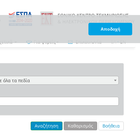
Αποδοχή
χετικά
Για φορείς
Επικοινωνία
ΕΛ
•
EN
ε όλα τα πεδία
Αναζήτηση
Καθαρισμός
Βοήθεια