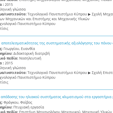
α :
2015
λληνική γλώσσα
μα/ινστιτούτο:
Τεχνολογικό Πανεπιστήμιο Κύπρου ▶ Σχολή Μηχαν
ν Μηχανικών και Επιστήμης και Μηχανικής Υλικών
χνολογικό Πανεπιστήμιο Κύπρου
τίσις
 αποτελεσματικότητας της συστηματικής αξιολόγησης του πόνου
ς:
Γεωργίου, Ευανθία
μηρίου:
Διδακτορική διατριβή
ικό πεδίο:
Νοσηλευτική
α :
2015
λληνική γλώσσα
μα/ινστιτούτο:
Τεχνολογικό Πανεπιστήμιο Κύπρου ▶ Σχολή Επισ
χνολογικό Πανεπιστήμιο Κύπρου
τίσις
 απόδοσης του ηλιακού συστήματος κλιματισμού στα εργαστήρια
ς:
Φράγκου, Φοίβος
μηρίου:
Πτυχιακή εργασία
ικό πεδίο:
Επιστήμη Μηχανολόγου Μηχανικού, Μηχανική Υλικών