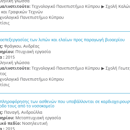
λληνική γλώσσα
μα/ινστιτούτο:
Τεχνολογικό Πανεπιστήμιο Κύπρου ▶ Σχολή Καλώ
και Γραφικών Τεχνών
χνολογικό Πανεπιστήμιο Κύπρου
τίσις
οεπεξεργασίας των λιπών και ελαίων προς παραγωγή βιοαερίου
ς:
Φράγκου, Ανδρέας
μηρίου:
Πτυχιακή εργασία
α :
2015
λληνική γλώσσα
μα/ινστιτούτο:
Τεχνολογικό Πανεπιστήμιο Κύπρου ▶ Σχολή Γεωτε
τος
χνολογικό Πανεπιστήμιο Κύπρου
τίσις
 πληροφόρησης των ασθενών που υποβάλλονται σε καρδιοχειρουργ
ξοδο τους από το νοσοκομείο
ς:
Παναγή, Ανδρούλλα
μηρίου:
Μεταπτυχιακή εργασία
ικό πεδίο:
Νοσηλευτική
α :
2015