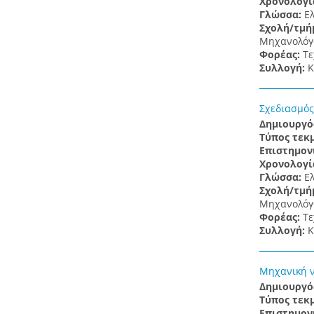
Χρονολογί
Γλώσσα:
Ε
Σχολή/τμή
Μηχανολόγω
Φορέας:
Τε
Συλλογή:
Κ
Σχεδιασμός
Δημιουργό
Τύπος τεκ
Επιστημον
Χρονολογί
Γλώσσα:
Ε
Σχολή/τμή
Μηχανολόγω
Φορέας:
Τε
Συλλογή:
Κ
Μηχανική 
Δημιουργό
Τύπος τεκ
Επιστημον