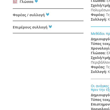
Γλώσσα:
Ε
Γλώσσα
Σχολή/τμή
Πολυμέσων 
Φορέας:
Τε
Φορέας / συλλογή
Συλλογή:
Κ
Επιμέρους συλλογή
Μεθόδοι πρ
Δημιουργό
Τύπος τεκ
Χρονολογί
Γλώσσα:
Ε
Σχολή/τμή
Περιβάλλον
Φορέας:
Τε
Συλλογή:
Κ
Οι ανάγκες
πριν την έ
Δημιουργό
Τύπος τεκ
Επιστημον
Χρονολογί