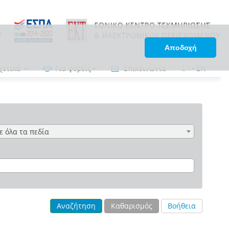
Αποδοχή
χετικά
Για φορείς
Επικοινωνία
ΕΛ
•
EN
ε όλα τα πεδία
Αναζήτηση
Καθαρισμός
Βοήθεια