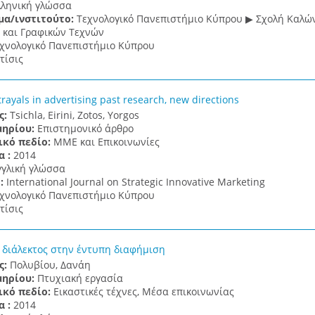
λληνική γλώσσα
μα/ινστιτούτο:
Τεχνολογικό Πανεπιστήμιο Κύπρου ▶ Σχολή Καλώ
και Γραφικών Τεχνών
χνολογικό Πανεπιστήμιο Κύπρου
τίσις
rayals in advertising past research, new directions
ς:
Tsichla, Eirini, Zotos, Yorgos
μηρίου:
Επιστημονικό άρθρο
ικό πεδίο:
ΜΜΕ και Επικοινωνίες
α :
2014
γγλική γλώσσα
 :
International Journal on Strategic Innovative Marketing
χνολογικό Πανεπιστήμιο Κύπρου
τίσις
 διάλεκτος στην έντυπη διαφήμιση
ς:
Πολυβίου, Δανάη
μηρίου:
Πτυχιακή εργασία
ικό πεδίο:
Εικαστικές τέχνες, Μέσα επικοινωνίας
α :
2014