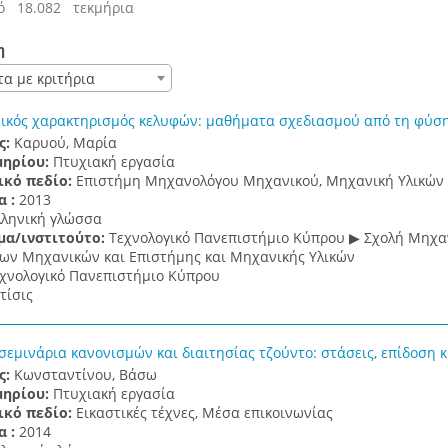
ό 18.082 τεκμήρια
η
τα με κριτήρια
κός χαρακτηρισμός κελυφών: μαθήματα σχεδιασμού από τη φύσ
ς:
Καρυού, Μαρία
μηρίου:
Πτυχιακή εργασία
ικό πεδίο:
Επιστήμη Μηχανολόγου Μηχανικού, Μηχανική Υλικών
α :
2013
λληνική γλώσσα
μα/ινστιτούτο:
Τεχνολογικό Πανεπιστήμιο Κύπρου ▶ Σχολή Μηχαν
ν Μηχανικών και Επιστήμης και Μηχανικής Υλικών
χνολογικό Πανεπιστήμιο Κύπρου
τίσις
 σεμινάρια κανονισμών και διαιτησίας τζούντο: στάσεις, επίδοση 
ς:
Κωνσταντίνου, Βάσω
μηρίου:
Πτυχιακή εργασία
ικό πεδίο:
Εικαστικές τέχνες, Μέσα επικοινωνίας
α :
2014