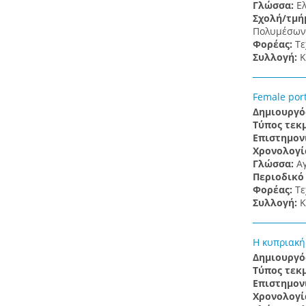
Γλώσσα:
Ε
Σχολή/τμή
Πολυμέσων 
Φορέας:
Τε
Συλλογή:
Κ
Female port
Δημιουργό
Τύπος τεκ
Επιστημον
Χρονολογί
Γλώσσα:
Α
Περιοδικό
Φορέας:
Τε
Συλλογή:
Κ
Η κυπριακή
Δημιουργό
Τύπος τεκ
Επιστημον
Χρονολογί