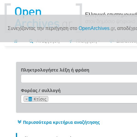
Συνεχίζοντας την περιήγηση στο
OpenArchives
.gr
, αποδέχε
Αναζήτηση
Πλοήγηση
Διαλειτου
Πληκτρολογήστε λέξη ή φράση
Φορέας / συλλογή
×
Κτίσις
Περισσότερα κριτήρια αναζήτησης