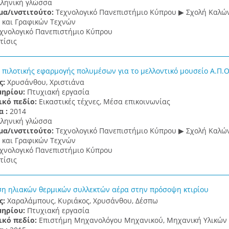
λληνική γλώσσα
μα/ινστιτούτο:
Τεχνολογικό Πανεπιστήμιο Κύπρου ▶ Σχολή Καλώ
και Γραφικών Τεχνών
χνολογικό Πανεπιστήμιο Κύπρου
τίσις
 πιλοτικής εφαρμογής πολυμέσων για το μελλοντικό μουσείο Α.Π.Ο.
ς:
Χρυσάνθου, Χριστιάνα
μηρίου:
Πτυχιακή εργασία
ικό πεδίο:
Εικαστικές τέχνες, Μέσα επικοινωνίας
α :
2014
λληνική γλώσσα
μα/ινστιτούτο:
Τεχνολογικό Πανεπιστήμιο Κύπρου ▶ Σχολή Καλώ
και Γραφικών Τεχνών
χνολογικό Πανεπιστήμιο Κύπρου
τίσις
 ηλιακών θερμικών συλλεκτών αέρα στην πρόσοψη κτιρίου
ς:
Χαραλάμπους, Κυριάκος, Χρυσάνθου, Δέσπω
μηρίου:
Πτυχιακή εργασία
ικό πεδίο:
Επιστήμη Μηχανολόγου Μηχανικού, Μηχανική Υλικών