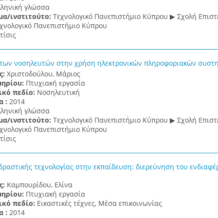
λληνική γλώσσα
μα/ινστιτούτο:
Τεχνολογικό Πανεπιστήμιο Κύπρου ▶ Σχολή Επισ
χνολογικό Πανεπιστήμιο Κύπρου
τίσις
 των νοσηλευτών στην χρήση ηλεκτρονικών πληροφοριακών συστ
ς:
Χριστοδούλου, Μάριος
μηρίου:
Πτυχιακή εργασία
ικό πεδίο:
Νοσηλευτική
α :
2014
λληνική γλώσσα
μα/ινστιτούτο:
Τεχνολογικό Πανεπιστήμιο Κύπρου ▶ Σχολή Επισ
χνολογικό Πανεπιστήμιο Κύπρου
τίσις
δραστικής τεχνολογίας στην εκπαίδευση: διερεύνηση του ενδιαφέ
ς:
Καμπουρίδου, Ελίνα
μηρίου:
Πτυχιακή εργασία
ικό πεδίο:
Εικαστικές τέχνες, Μέσα επικοινωνίας
α :
2014