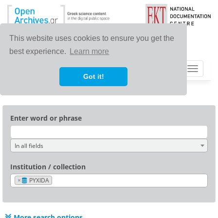
This website uses cookies to ensure you get the
best experience.
Learn more
Toggle
Got it!
navigat
Enter word or phrase
In all fields
Institution / collection
×
PYXIDA
More search options