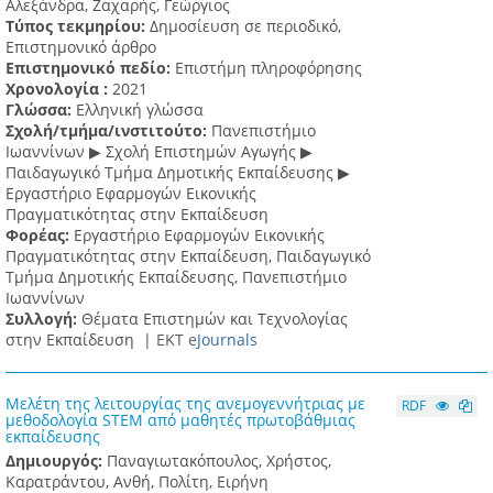
Αλεξάνδρα, Ζαχαρής, Γεώργιος
Τύπος τεκμηρίου:
Δημοσίευση σε περιοδικό,
Επιστημονικό άρθρο
Επιστημονικό πεδίο:
Επιστήμη πληροφόρησης
Χρονολογία :
2021
Γλώσσα:
Ελληνική γλώσσα
Σχολή/τμήμα/ινστιτούτο:
Πανεπιστήμιο
Ιωαννίνων ▶ Σχολή Επιστημών Αγωγής ▶
Παιδαγωγικό Τμήμα Δημοτικής Εκπαίδευσης ▶
Eργαστήριο Εφαρμογών Eικονικής
Πραγματικότητας στην Εκπαίδευση
Φορέας:
Εργαστήριο Εφαρμογών Εικονικής
Πραγματικότητας στην Εκπαίδευση, Παιδαγωγικό
Τμήμα Δημοτικής Εκπαίδευσης, Πανεπιστήμιο
Ιωαννίνων
Συλλογή:
Θέματα Επιστημών και Τεχνολογίας
στην Εκπαίδευση |
ΕΚΤ e
Journals
Μελέτη της λειτουργίας της ανεμογεννήτριας με
RDF
μεθοδολογία STEM από μαθητές πρωτοβάθμιας
εκπαίδευσης
Δημιουργός:
Παναγιωτακόπουλος, Χρήστος,
Καρατράντου, Ανθή, Πολίτη, Ειρήνη