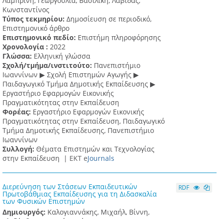
Λαμπρινή, Γεωργούλια, Βασιλική, Λαβίδας,
Κωνσταντίνος
Τύπος τεκμηρίου:
Δημοσίευση σε περιοδικό,
Επιστημονικό άρθρο
Επιστημονικό πεδίο:
Επιστήμη πληροφόρησης
Χρονολογία :
2022
Γλώσσα:
Ελληνική γλώσσα
Σχολή/τμήμα/ινστιτούτο:
Πανεπιστήμιο
Ιωαννίνων ▶ Σχολή Επιστημών Αγωγής ▶
Παιδαγωγικό Τμήμα Δημοτικής Εκπαίδευσης ▶
Eργαστήριο Εφαρμογών Eικονικής
Πραγματικότητας στην Εκπαίδευση
Φορέας:
Εργαστήριο Εφαρμογών Εικονικής
Πραγματικότητας στην Εκπαίδευση, Παιδαγωγικό
Τμήμα Δημοτικής Εκπαίδευσης, Πανεπιστήμιο
Ιωαννίνων
Συλλογή:
Θέματα Επιστημών και Τεχνολογίας
στην Εκπαίδευση |
ΕΚΤ e
Journals
Διερεύνηση των Στάσεων Εκπαιδευτικών
RDF
Πρωτοβάθμιας Εκπαίδευσης για τη Διδασκαλία
των Φυσικών Επιστημών
Δημιουργός:
Καλογιαννάκης, Μιχαήλ, Βίννη,