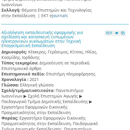
Ιωαννίνων
Συλλογή:
Θέματα Επιστημών και Τεχνολογίας
στην Εκπαίδευση |
ΕΚΤ e
Journals
Αξιολόγηση εκπαιδευτικής εφαρμογής για
RDF
σχεδίαση και κατασκευή τυπωμένων
ηλεκτρονικών κυκλωμάτων στην Τεχνική
Επαγγελματική Εκπαίδευση
Δημιουργός:
Κέκκερης, Γεράσιμος, Κίτσας, Ηλίας,
Κοσμίδης, Ιορδάνης
Τύπος τεκμηρίου:
Δημοσίευση σε περιοδικό,
Επιστημονικό άρθρο
Επιστημονικό πεδίο:
Επιστήμη πληροφόρησης
Χρονολογία :
2021
Γλώσσα:
Ελληνική γλώσσα
Σχολή/τμήμα/ινστιτούτο:
Πανεπιστήμιο
Ιωαννίνων ▶ Σχολή Επιστημών Αγωγής ▶
Παιδαγωγικό Τμήμα Δημοτικής Εκπαίδευσης ▶
Eργαστήριο Εφαρμογών Eικονικής
Πραγματικότητας στην Εκπαίδευση
Φορέας:
Εργαστήριο Εφαρμογών Εικονικής
Πραγματικότητας στην Εκπαίδευση, Παιδαγωγικό
Τμήμα Δημοτικής Εκπαίδευσης, Πανεπιστήμιο