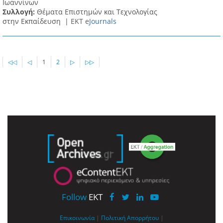
Ιωαννίνων
Συλλογή:
Θέματα Επιστημών και Τεχνολογίας
στην Εκπαίδευση |
ΕΚΤ e
Journals
◁◁
◁
1
2
▷
▷▷
Follow
EKT
Επικοινωνία
|
Πολιτική Απορρήτου
|