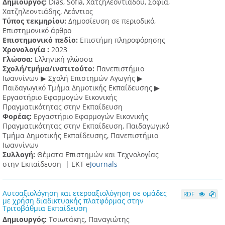
Δημιουργός:
Dias, Sofia, Χατζηλεοντιάδου, Σοφία,
Χατζηλεοντιάδης, Λεόντιος
Τύπος τεκμηρίου:
Δημοσίευση σε περιοδικό,
Επιστημονικό άρθρο
Επιστημονικό πεδίο:
Επιστήμη πληροφόρησης
Χρονολογία :
2023
Γλώσσα:
Ελληνική γλώσσα
Σχολή/τμήμα/ινστιτούτο:
Πανεπιστήμιο
Ιωαννίνων ▶ Σχολή Επιστημών Αγωγής ▶
Παιδαγωγικό Τμήμα Δημοτικής Εκπαίδευσης ▶
Eργαστήριο Εφαρμογών Eικονικής
Πραγματικότητας στην Εκπαίδευση
Φορέας:
Εργαστήριο Εφαρμογών Εικονικής
Πραγματικότητας στην Εκπαίδευση, Παιδαγωγικό
Τμήμα Δημοτικής Εκπαίδευσης, Πανεπιστήμιο
Ιωαννίνων
Συλλογή:
Θέματα Επιστημών και Τεχνολογίας
στην Εκπαίδευση |
ΕΚΤ e
Journals
Aυτοαξιολόγηση και ετεροαξιολόγηση σε ομάδες
RDF
με χρήση διαδικτυακής πλατφόρμας στην
Τριτοβάθμια Εκπαίδευση
Δημιουργός:
Τσιωτάκης, Παναγιώτης