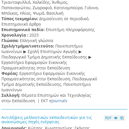
Τριανταφυλλιά, Χαλκίδης, Άνθιμος,
Παπαναγιώτου, Ζωγραφιά, Κατσιαμπούρα, Γιάννα,
Μπόικος, Ηλίας, Ψωμά, Βασιλική
Τύπος τεκμηρίου:
Δημοσίευση σε περιοδικό,
Επιστημονικό άρθρο
Επιστημονικό πεδίο:
Επιστήμη πληροφόρησης
Χρονολογία :
2023
Γλώσσα:
Ελληνική γλώσσα
Σχολή/τμήμα/ινστιτούτο:
Πανεπιστήμιο
Ιωαννίνων ▶ Σχολή Επιστημών Αγωγής ▶
Παιδαγωγικό Τμήμα Δημοτικής Εκπαίδευσης ▶
Eργαστήριο Εφαρμογών Eικονικής
Πραγματικότητας στην Εκπαίδευση
Φορέας:
Εργαστήριο Εφαρμογών Εικονικής
Πραγματικότητας στην Εκπαίδευση, Παιδαγωγικό
Τμήμα Δημοτικής Εκπαίδευσης, Πανεπιστήμιο
Ιωαννίνων
Συλλογή:
Θέματα Επιστημών και Τεχνολογίας
στην Εκπαίδευση |
ΕΚΤ e
Journals
Αντιλήψεις μελλοντικών εκπαιδευτικών για τις
RDF
ανανεώσιμες πηγές ενέργειας
Δημιουργός:
Κώτσης, Κωνσταντίνος, Γκόντας,