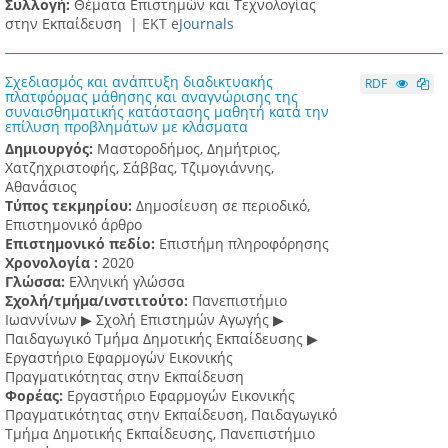
Συλλογή:
Θέματα Επιστημών και Τεχνολογίας
στην Εκπαίδευση |
ΕΚΤ e
Journals
Σχεδιασμός και ανάπτυξη διαδικτυακής
RDF
πλατφόρμας μάθησης και αναγνώρισης της
συναισθηματικής κατάστασης μαθητή κατά την
επίλυση προβλημάτων με κλάσματα
Δημιουργός:
Μαστοροδήμος, Δημήτριος,
Χατζηχριστοφής, Σάββας, Τζιμογιάννης,
Αθανάσιος
Τύπος τεκμηρίου:
Δημοσίευση σε περιοδικό,
Επιστημονικό άρθρο
Επιστημονικό πεδίο:
Επιστήμη πληροφόρησης
Χρονολογία :
2020
Γλώσσα:
Ελληνική γλώσσα
Σχολή/τμήμα/ινστιτούτο:
Πανεπιστήμιο
Ιωαννίνων ▶ Σχολή Επιστημών Αγωγής ▶
Παιδαγωγικό Τμήμα Δημοτικής Εκπαίδευσης ▶
Eργαστήριο Εφαρμογών Eικονικής
Πραγματικότητας στην Εκπαίδευση
Φορέας:
Εργαστήριο Εφαρμογών Εικονικής
Πραγματικότητας στην Εκπαίδευση, Παιδαγωγικό
Τμήμα Δημοτικής Εκπαίδευσης, Πανεπιστήμιο