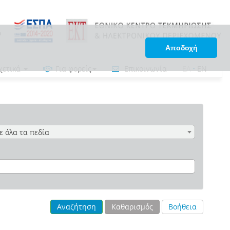
Αποδοχή
χετικά
Για φορείς
Επικοινωνία
ΕΛ
•
EN
ε όλα τα πεδία
Αναζήτηση
Καθαρισμός
Βοήθεια