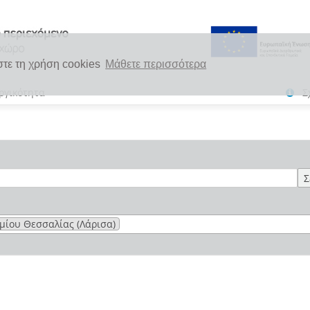
στε τη χρήση cookies
Μάθετε περισσότερα
ργικότητα
Σ
Σ
μίου Θεσσαλίας (Λάρισα)