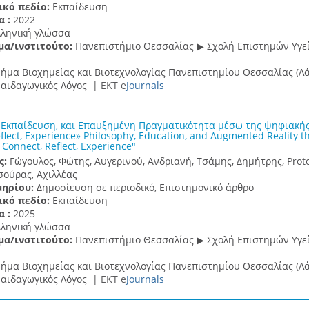
ικό πεδίο:
Εκπαίδευση
α :
2022
λληνική γλώσσα
μα/ινστιτούτο:
Πανεπιστήμιο Θεσσαλίας ▶ Σχολή Επιστημών Υγεί
ήμα Βιοχημείας και Βιοτεχνολογίας Πανεπιστημίου Θεσσαλίας (Λά
αιδαγωγικός Λόγος |
ΕΚΤ e
Journals
 Εκπαίδευση, και Επαυξημένη Πραγματικότητα μέσω της ψηφιακής 
flect, Experience» Philosophy, Education, and Augmented Reality th
 Connect, Reflect, Experience"
ς:
Γώγουλος, Φώτης, Αυγερινού, Ανδριανή, Τσάμης, Δημήτρης, Prot
σούρας, Αχιλλέας
μηρίου:
Δημοσίευση σε περιοδικό, Επιστημονικό άρθρο
ικό πεδίο:
Εκπαίδευση
α :
2025
λληνική γλώσσα
μα/ινστιτούτο:
Πανεπιστήμιο Θεσσαλίας ▶ Σχολή Επιστημών Υγεί
ήμα Βιοχημείας και Βιοτεχνολογίας Πανεπιστημίου Θεσσαλίας (Λά
αιδαγωγικός Λόγος |
ΕΚΤ e
Journals