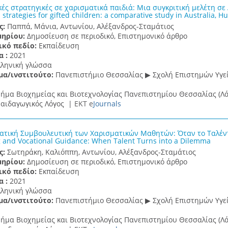
κές στρατηγικές σε χαρισματικά παιδιά: Mια συγκριτική μελέτη σε
 strategies for gifted children: a comparative study in Australia, 
ς:
Παππά, Μάνια, Αντωνίου, Αλέξανδρος-Σταμάτιος
μηρίου:
Δημοσίευση σε περιοδικό, Επιστημονικό άρθρο
ικό πεδίο:
Εκπαίδευση
α :
2021
λληνική γλώσσα
μα/ινστιτούτο:
Πανεπιστήμιο Θεσσαλίας ▶ Σχολή Επιστημών Υγεί
ήμα Βιοχημείας και Βιοτεχνολογίας Πανεπιστημίου Θεσσαλίας (Λά
αιδαγωγικός Λόγος |
ΕΚΤ e
Journals
ατική Συμβουλευτική των Χαρισματικών Μαθητών: Όταν το Ταλέντο
 and Vocational Guidance: When Talent Turns into a Dilemma
ς:
Σωτηράκη, Καλιόππη, Αντωνίου, Αλέξανδρος-Σταμάτιος
μηρίου:
Δημοσίευση σε περιοδικό, Επιστημονικό άρθρο
ικό πεδίο:
Εκπαίδευση
α :
2021
λληνική γλώσσα
μα/ινστιτούτο:
Πανεπιστήμιο Θεσσαλίας ▶ Σχολή Επιστημών Υγεί
ήμα Βιοχημείας και Βιοτεχνολογίας Πανεπιστημίου Θεσσαλίας (Λά