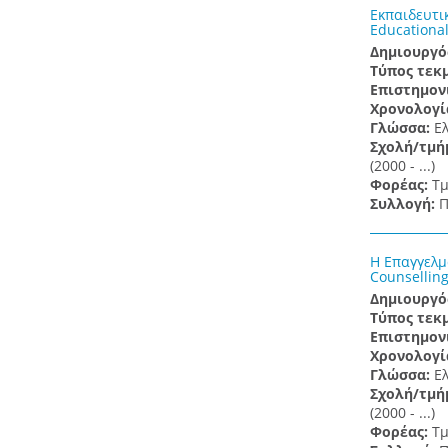
Εκπαιδευτι
Educational
Δημιουργό
Τύπος τεκ
Επιστημον
Χρονολογί
Γλώσσα:
Ε
Σχολή/τμή
(2000 - ...)
Φορέας:
Τμ
Συλλογή:
Π
H Επαγγελμ
Counselling
Δημιουργό
Τύπος τεκ
Επιστημον
Χρονολογί
Γλώσσα:
Ε
Σχολή/τμή
(2000 - ...)
Φορέας:
Τμ