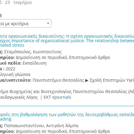
ό 23 τεκμήρια
η
τα με κριτήρια
ητα οργανωσιακής δικαιοσύνης: Η σχέση οργανωσιακής δικαιοσύνη
γχος Importance of organizational justice: The relationship between
lated stress
ς:
Σταμόπουλος, Κωνσταντίνος
μηρίου:
Δημοσίευση σε περιοδικό, Επιστημονικό άρθρο
ικό πεδίο:
Εκπαίδευση
α :
2022
λληνική γλώσσα
μα/ινστιτούτο:
Πανεπιστήμιο Θεσσαλίας ▶ Σχολή Επιστημών Υγεί
ήμα Βιοχημείας και Βιοτεχνολογίας Πανεπιστημίου Θεσσαλίας (Λά
αιδαγωγικός Λόγος |
ΕΚΤ e
Journals
ιρροές στη βαθμολόγηση των μαθητών της δευτεροβάθμιας εκπαίδευ
rading
ς:
Παπακωνσταντίνου, Αντιγόνη Άλμπα
μηρίου:
Δημοσίευση σε περιοδικό, Επιστημονικό άρθρο