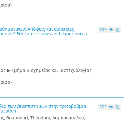
ρισα)
θηματικών; Απόψεις και εμπειρίες
RDF
ourses? Educators’ views and experiences
ας ▶ Τμήμα Βιοχημείας και Βιοτεχνολογίας
ρισα)
αλία των βιοεπιστημών στην τριτοβάθμια
RDF
ducation
ος, Boubonari, Theodora, Λαμπροπούλου,