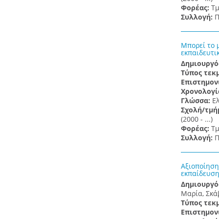
Φορέας:
Τμ
Συλλογή:
Π
Μπορεί το 
εκπαιδευτικ
Δημιουργό
Τύπος τεκ
Επιστημον
Χρονολογί
Γλώσσα:
Ε
Σχολή/τμή
(2000 - ...)
Φορέας:
Τμ
Συλλογή:
Π
Αξιοποίηση
εκπαίδευση 
Δημιουργό
Μαρία, Σκά
Τύπος τεκ
Επιστημον