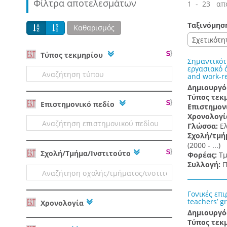
Φίλτρα αποτελεσμάτων
1 - 23 απ
Ταξινόμησ
Καθαρισμός
Σχετικότη
Tύπος τεκμηρίου
Σημαντικότ
εργασιακό ά
and work-re
Δημιουργό
Τύπος τεκ
Επιστημονικό πεδίο
Επιστημον
Χρονολογί
Γλώσσα:
Ε
Σχολή/τμή
(2000 - ...)
Σχολή/Τμήμα/Ινστιτούτο
Φορέας:
Τμ
Συλλογή:
Π
Γονικές επ
teachers’ g
Χρονολογία
Δημιουργό
Τύπος τεκ