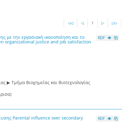
◁◁
◁
1
▷
▷▷
ς με την εργασιακή ικανοποίηση και το
RDF
 organizational justice and job satisfaction
ας ▶ Τμήμα Βιοχημείας και Βιοτεχνολογίας
ρισα)
σης Parental influence over secondary
RDF