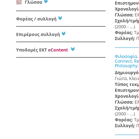
Γλώσσα
Επιστημον
Χρονολογί
Γλώσσα:
Ε
Φορέας / συλλογή
Σχολή/τμή
(2000 - ...)
Φορέας:
Τμ
Επιμέρους συλλογή
Συλλογή:
Π
Υποδομές
ΕΚΤ e
Content
Φιλοσοφία,
Connect, Re
Philosophy:
Δημιουργό
Γιώτα, Κλει
Τύπος τεκ
Επιστημον
Χρονολογί
Γλώσσα:
Ε
Σχολή/τμή
(2000 - ...)
Φορέας:
Τμ
Συλλογή:
Π