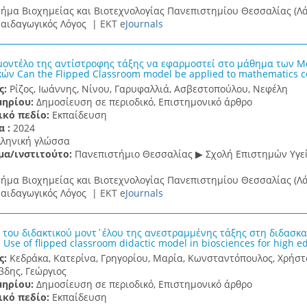
ήμα Βιοχημείας και Βιοτεχνολογίας Πανεπιστημίου Θεσσαλίας (Λά
αιδαγωγικός Λόγος |
ΕΚΤ e
Journals
μοντέλο της αντίστροφης τάξης να εφαρμοστεί στο μάθημα των Μα
ών Can the Flipped Classroom model be applied to mathematics c
ς:
Ρίζος, Ιωάννης, Νίνου, Γαρυφαλλιά, Ασβεστοπούλου, Νεφέλη
μηρίου:
Δημοσίευση σε περιοδικό, Επιστημονικό άρθρο
ικό πεδίο:
Εκπαίδευση
α :
2024
λληνική γλώσσα
μα/ινστιτούτο:
Πανεπιστήμιο Θεσσαλίας ▶ Σχολή Επιστημών Υγεί
ήμα Βιοχημείας και Βιοτεχνολογίας Πανεπιστημίου Θεσσαλίας (Λά
αιδαγωγικός Λόγος |
ΕΚΤ e
Journals
 του διδακτικού μοντ΄έλου της ανεστραμμένης τάξης στη διδασκ
Use of flipped classroom didactic model in biosciences for high e
ς:
Κεδράκα, Κατερίνα, Γρηγορίου, Mαρία, Κωνσταντόπουλος, Χρήστ
βδης, Γεώργιος
μηρίου:
Δημοσίευση σε περιοδικό, Επιστημονικό άρθρο
ικό πεδίο:
Εκπαίδευση