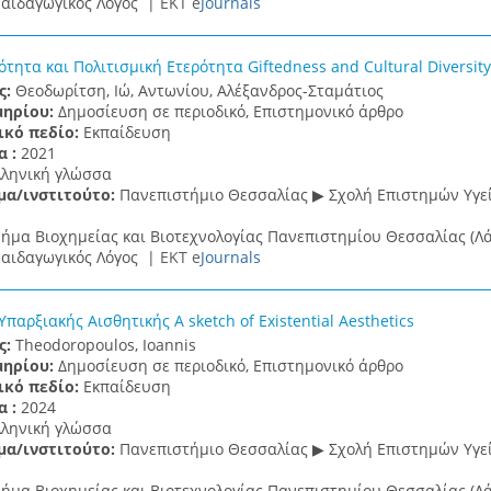
αιδαγωγικός Λόγος |
ΕΚΤ e
Journals
τητα και Πολιτισμική Ετερότητα Giftedness and Cultural Diversity
ς:
Θεοδωρίτση, Ιώ, Αντωνίου, Αλέξανδρος-Σταμάτιος
μηρίου:
Δημοσίευση σε περιοδικό, Επιστημονικό άρθρο
ικό πεδίο:
Εκπαίδευση
α :
2021
λληνική γλώσσα
μα/ινστιτούτο:
Πανεπιστήμιο Θεσσαλίας ▶ Σχολή Επιστημών Υγεί
ήμα Βιοχημείας και Βιοτεχνολογίας Πανεπιστημίου Θεσσαλίας (Λά
αιδαγωγικός Λόγος |
ΕΚΤ e
Journals
παρξιακής Αισθητικής A sketch of Existential Aesthetics
ς:
Theodoropoulos, Ioannis
μηρίου:
Δημοσίευση σε περιοδικό, Επιστημονικό άρθρο
ικό πεδίο:
Εκπαίδευση
α :
2024
λληνική γλώσσα
μα/ινστιτούτο:
Πανεπιστήμιο Θεσσαλίας ▶ Σχολή Επιστημών Υγεί
ήμα Βιοχημείας και Βιοτεχνολογίας Πανεπιστημίου Θεσσαλίας (Λά