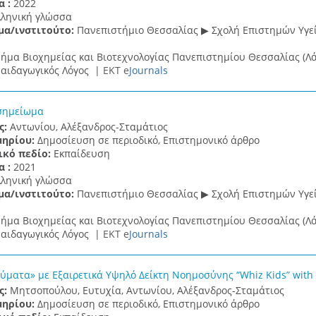
α :
2022
λληνική γλώσσα
μα/ινστιτούτο:
Πανεπιστήμιο Θεσσαλίας ▶ Σχολή Επιστημών Υγεί
ήμα Βιοχημείας και Βιοτεχνολογίας Πανεπιστημίου Θεσσαλίας (Λά
αιδαγωγικός Λόγος |
ΕΚΤ e
Journals
σημείωμα
ς:
Αντωνίου, Αλέξανδρος-Σταμάτιος
μηρίου:
Δημοσίευση σε περιοδικό, Επιστημονικό άρθρο
ικό πεδίο:
Εκπαίδευση
α :
2021
λληνική γλώσσα
μα/ινστιτούτο:
Πανεπιστήμιο Θεσσαλίας ▶ Σχολή Επιστημών Υγεί
ήμα Βιοχημείας και Βιοτεχνολογίας Πανεπιστημίου Θεσσαλίας (Λά
αιδαγωγικός Λόγος |
ΕΚΤ e
Journals
ύματα» με Εξαιρετικά Υψηλό Δείκτη Νοημοσύνης “Whiz Kids” with e
ς:
Μητσοπούλου, Ευτυχία, Αντωνίου, Αλέξανδρος-Σταμάτιος
μηρίου:
Δημοσίευση σε περιοδικό, Επιστημονικό άρθρο