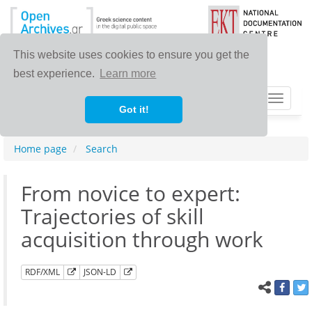
This website uses cookies to ensure you get the
best experience.
Learn more
Toggle
Got it!
navigat
Home page
Search
From novice to expert:
Trajectories of skill
acquisition through work
RDF/XML
JSON-LD