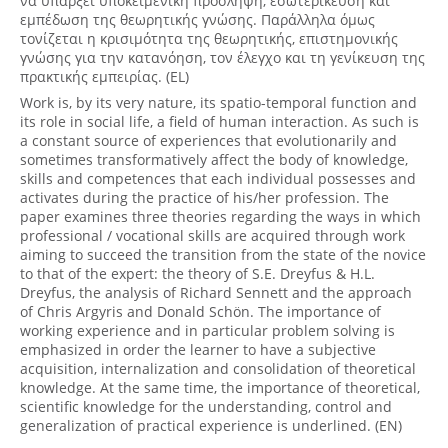
να υπάρξει υποκειμενική πρόσληψη, εσωτερίκευση και
εμπέδωση της θεωρητικής γνώσης. Παράλληλα όμως
τονίζεται η κρισιμότητα της θεωρητικής, επιστημονικής
γνώσης για την κατανόηση, τον έλεγχο και τη γενίκευση της
πρακτικής εμπειρίας. (EL)
Work is, by its very nature, its spatio-temporal function and
its role in social life, a field of human interaction. As such is
a constant source of experiences that evolutionarily and
sometimes transformatively affect the body of knowledge,
skills and competences that each individual possesses and
activates during the practice of his/her profession. The
paper examines three theories regarding the ways in which
professional / vocational skills are acquired through work
aiming to succeed the transition from the state of the novice
to that of the expert: the theory of S.E. Dreyfus & H.L.
Dreyfus, the analysis of Richard Sennett and the approach
of Chris Argyris and Donald Schön. The importance of
working experience and in particular problem solving is
emphasized in order the learner to have a subjective
acquisition, internalization and consolidation of theoretical
knowledge. At the same time, the importance of theoretical,
scientific knowledge for the understanding, control and
generalization of practical experience is underlined. (EN)