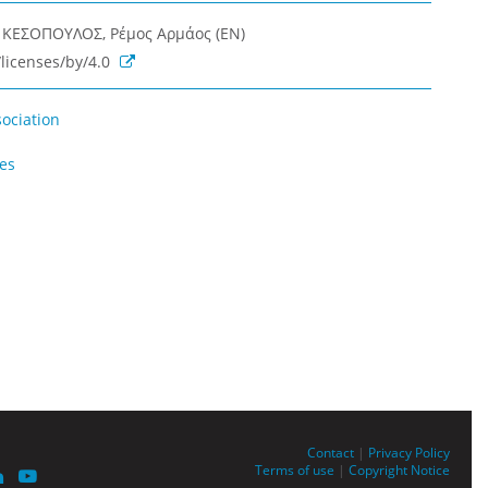
Σ ΚΕΣΟΠΟΥΛΟΣ, Ρέμος Αρμάος (EN)
licenses/by/4.0
sociation
ues
Contact
|
Privacy Policy
Terms of use
|
Copyright Notice