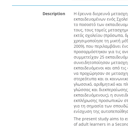
Description
Η έρευνα διερευνά μετασχ
εκπαιδευομένων ενός Σχολεί
το ποσοστό των εκπαιδευομ
τους, τους τομείς μετασχημ
εκτός σχολείου (πρόσωπα, δ
χρησιμοποίησε τη μικτή μέθο
2009), που περιλαμβάνει έν
προσαρμόστηκαν για τις αν
συμμετείχαν 25 εκπαιδευόμ
συνειδητοποίησαν μετασχημ
εκπαιδευόμενοι και από τις 
να προχώρησαν σε μετασχημ
στερεότυπα και οι κοινωνικ
γλωσσικό, αριθμητικό και 
γλώσσας και διεκπεραίωση
εκπαιδευόμενους), η συνειδ
εκπλήρωσης προσωπικών στ
για τη σημασία των σπουδώ
ενίσχυση της αυτοπεποίθησή
The present study aims to e
of adult learners in a Secon