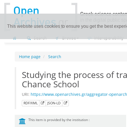
This website uses cookies to ensure you get the best exper
Search
Browse
Interoperability
Home page
Search
Studying the process of tr
Chance School
URI:
https://www.openarchives.gr/aggregator-openarc
RDF/XML
JSON-LD
This item is provided by the institution :