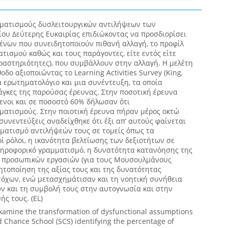
ηματισμούς δυσλειτουργικών αντιλήψεων των
ου Δεύτερης Ευκαιρίας επιδιώκοντας να προσδιορίσει
ένων που συνειδητοποιούν πιθανή αλλαγή, το προφίλ
ατισμού καθώς και τους παράγοντες, είτε εντός είτε
ραστηριότητες), που συμβάλλουν στην αλλαγή. Η μελέτη
δο αξιοποιώντας το Learning Activities Survey (King,
α ερωτηματολόγιο και μια συνέντευξη, τα οποία
άγκες της παρούσας έρευνας. Στην ποσοτική έρευνα
ενοι και σε ποσοστό 60% δήλωσαν ότι
ατισμούς. Στην ποιοτική έρευνα πήραν μέρος οκτώ
συνεντεύξεις αναδείχθηκε ότι έξι απ’ αυτούς φαίνεται
ατισμό αντιλήψεών τους σε τομείς όπως τα
οί ρόλοι, η ικανότητα βελτίωσης των δεξιοτήτων σε
πληροφορικό γραμματισμό, η δυνατότητα κατανόησης της
ς προσωπικών εργασιών (για τους Μουσουλμάνους
ητοποίηση της αξίας τους και της δυνατότητας
όχων, ενώ μετασχημάτισαν και τη νοητική συνήθεια
ν και τη συμβολή τους στην αυτογνωσία και στην
ς τους. (EL)
xamine the transformation of dysfunctional assumptions
d Chance School (SCS) identifying the percentage of