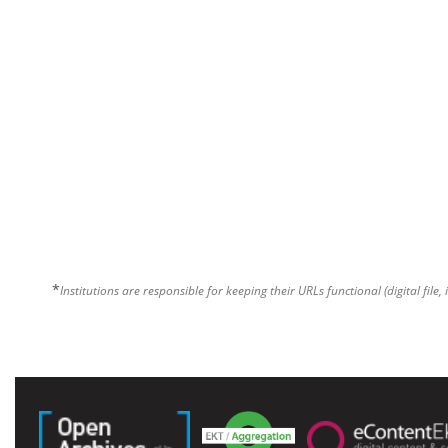
*
Institutions are responsible for keeping their URLs functional (digital file, 