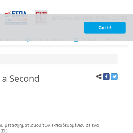
Got it!
Info
For institutions
Contact
ΕΛ
•
ΕΝ
n a Second
ου μετασχηματισμού των εκπαιδευομένων σε ένα
(EL)