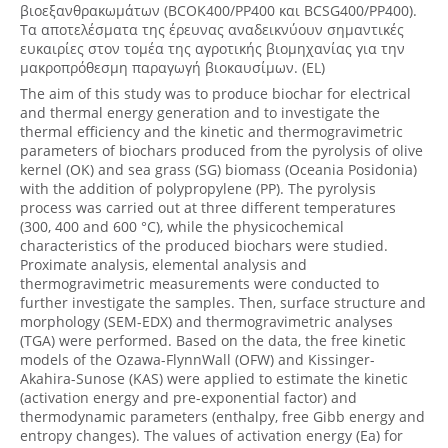
βιοεξανθρακωμάτων (BCOK400/PP400 και BCSG400/PP400).
Τα αποτελέσματα της έρευνας αναδεικνύουν σημαντικές
ευκαιρίες στον τομέα της αγροτικής βιομηχανίας για την
μακροπρόθεσμη παραγωγή βιοκαυσίμων. (EL)
The aim of this study was to produce biochar for electrical
and thermal energy generation and to investigate the
thermal efficiency and the kinetic and thermogravimetric
parameters of biochars produced from the pyrolysis of olive
kernel (OK) and sea grass (SG) biomass (Oceania Posidonia)
with the addition of polypropylene (PP). The pyrolysis
process was carried out at three different temperatures
(300, 400 and 600 °C), while the physicochemical
characteristics of the produced biochars were studied.
Proximate analysis, elemental analysis and
thermogravimetric measurements were conducted to
further investigate the samples. Then, surface structure and
morphology (SEM-EDX) and thermogravimetric analyses
(TGA) were performed. Based on the data, the free kinetic
models of the Ozawa-FlynnWall (OFW) and Kissinger-
Akahira-Sunose (KAS) were applied to estimate the kinetic
(activation energy and pre-exponential factor) and
thermodynamic parameters (enthalpy, free Gibb energy and
entropy changes). The values of activation energy (Ea) for