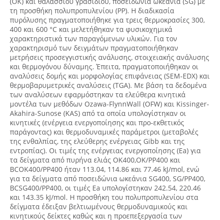
(OK) και θαλάσσιου γρασιδιού, ποσειδώνια ωκεάνια (SG) με
τη προσθήκη πολυπροπυλενίου (PP). Η διαδικασία
πυρόλυσης πραγματοποιήθηκε για τρεις θερμοκρασίες 300,
400 και 600 °C και μελετήθηκαν τα φυσικοχημικά
χαρακτηριστικά των παραγόμενων υλικών. Για τον
χαρακτηρισμό των δειγμάτων πραγματοποιήθηκαν
μετρήσεις προσεγγιστικής ανάλυσης, στοιχειακής ανάλυσης
και θερμογόνου δύναμης. Έπειτα, πραγματοποιήθηκαν οι
αναλύσεις δομής και μορφολογίας επιφάνειας (SEM-EDX) και
θερμοβαρυμετρικές αναλύσεις (TGA). Με βάση τα δεδομένα
των αναλύσεων εφαρμόστηκαν τα ελεύθερα κινητικά
μοντέλα των μεθόδων Ozawa-FlynnWall (OFW) και Kissinger-
Akahira-Sunose (KAS) από τα οποία υπολογίστηκαν οι
κινητικές (ενέργεια ενεργοποίησης και προ-εκθετικός
παράγοντας) και θερμοδυναμικές παράμετροι (μεταβολές
της ενθαλπίας, της ελεύθερης ενέργειας Gibb και της
εντροπίας). Οι τιμές της ενέργειας ενεργοποίησης (Εa) για
τα δείγματα από πυρήνα ελιάς ΟΚ400,ΟΚ/PP400 και
BCOK400/PP400 ήταν 113.04, 114.86 και 77.46 kJ/mol, ενώ
για τα δείγματα από ποσειδώνια ωκεάνια SG400, SG/PP400,
BCSG400/PP400, οι τιμές Ea υπολογίστηκαν 242.54, 220.46
και 143.35 kJ/mol. Η προσθήκη του πολυπροπυλενίου στα
δείγματα έδειξαν βελτιωμένους θερμοδυναμικούς και
κινητικούς δείκτες καθώς και η προεπεξεργασία των