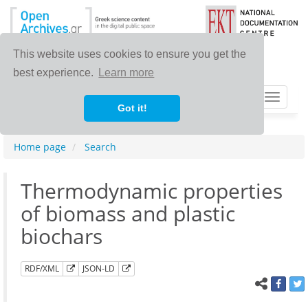
This website uses cookies to ensure you get the
best experience.
Learn more
Toggle
Got it!
navigat
Home page
Search
Thermodynamic properties
of biomass and plastic
biochars
RDF/XML
JSON-LD