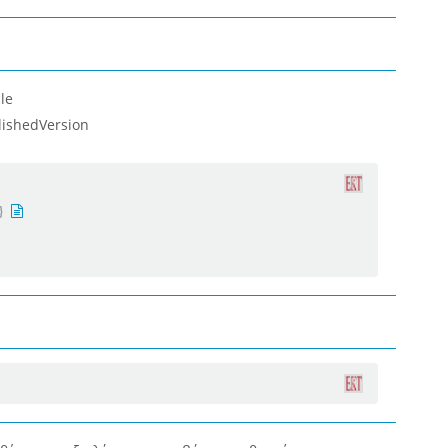
le
lishedVersion