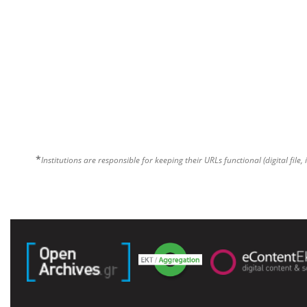
*
Institutions are responsible for keeping their URLs functional (digital file, 