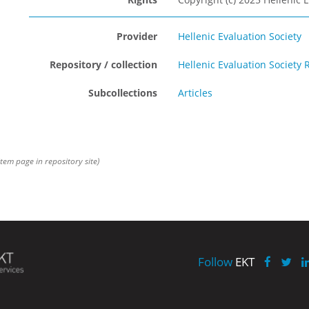
Provider
Hellenic Evaluation Society
Repository / collection
Hellenic Evaluation Society 
Subcollections
Articles
item page in repository site)
Follow
EKT