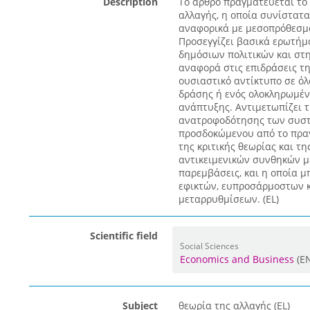
Description
Το άρθρο πραγματεύεται το
αλλαγής, η οποία συνίστατ
αναφορικά με μεσοπρόθεσμο
Προσεγγίζει βασικά ερωτήμ
δημόσιων πολιτικών και στη
αναφορά στις επιδράσεις τη
ουσιαστικό αντίκτυπο σε όλ
δράσης ή ενός ολοκληρωμέν
ανάπτυξης. Αντιμετωπίζει τ
ανατροφοδότησης των συστ
προσδοκώμενου από το πραγ
της κριτικής θεωρίας και τ
αντικειμενικών συνθηκών μέ
παρεμβάσεις, και η οποία μ
εφικτών, ευπροσάρμοστων 
μεταρρυθμίσεων. (EL)
Scientific field
Social Sciences
Economics and Business
(E
Subject
θεωρία της αλλαγής (EL)