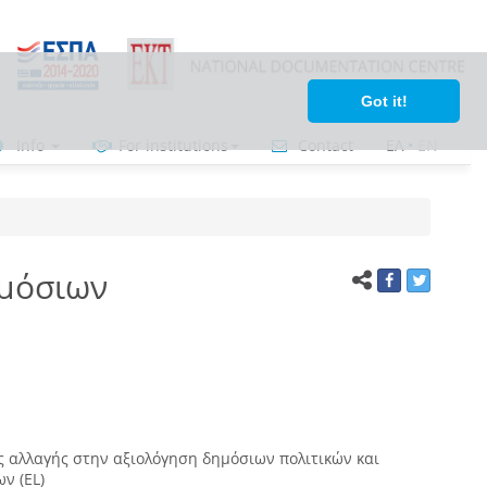
Got it!
Info
For institutions
Contact
ΕΛ
•
ΕΝ
ημόσιων
ς αλλαγής στην αξιολόγηση δημόσιων πολιτικών και
ν (EL)