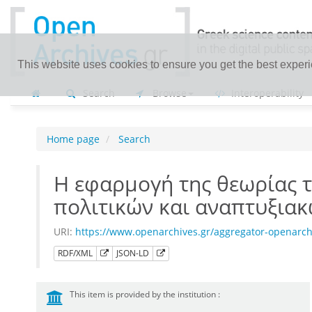
This website uses cookies to ensure you get the best exper
Search
Browse
Interoperability
Home page
Search
Η εφαρμογή της θεωρίας 
πολιτικών και αναπτυξια
URI:
https://www.openarchives.gr/aggregator-openarc
RDF/XML
JSON-LD
This item is provided by the institution :