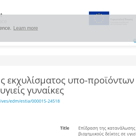
ience.
Learn more
ς εκχυλίσματος υπο-προϊόντων
υγιείς γυναίκες
hives/edm/estia/000015-24518
Title
Eπίδραση της κατανάλωσης 
βιοχημικούς δείκτες σε υγιε