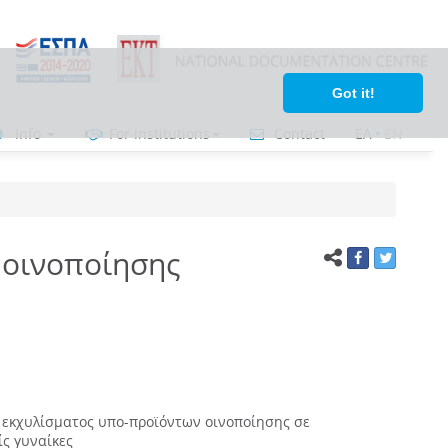
Got it!
Info
For institutions
Contact
ΕΛ
•
ΕΝ
 οινοποίησης
εκχυλίσματος υπο-προϊόντων οινοποίησης σε
ίς γυναίκες