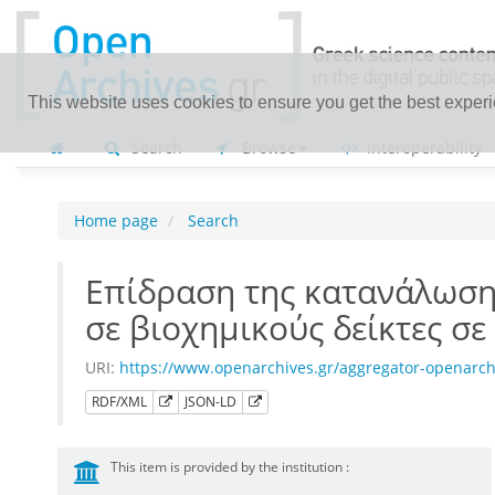
This website uses cookies to ensure you get the best exper
Search
Browse
Interoperability
Home page
Search
Eπίδραση της κατανάλωση
σε βιοχημικούς δείκτες σε 
URI:
https://www.openarchives.gr/aggregator-openarc
RDF/XML
JSON-LD
This item is provided by the institution :