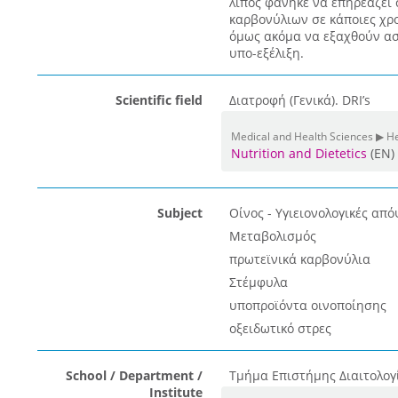
λίπος φάνηκε να επηρεάζει
καρβονύλιων σε κάποιες χρον
όμως ακόμα να εξαχθούν ασ
υπο-εξέλιξη.
Scientific field
Διατροφή (Γενικά). DRI’s
Medical and Health Sciences ▶ He
Nutrition and Dietetics
(EN)
Subject
Οίνος - Υγιειονολογικές από
Μεταβολισμός
πρωτεϊνικά καρβονύλια
Στέμφυλα
υποπροϊόντα οινοποίησης
οξειδωτικό στρες
School / Department /
Τμήμα Επιστήμης Διαιτολογ
Institute