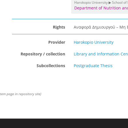
Harokopio University ▶ School of
Department of Nutrition an
Rights
Αναφορά Δημιουργού – Μη Ε
Provider
Harokopio University
Repository / collection
Library and Information Cen
Subcollections
Postgraduate Thesis
item page in repository site)