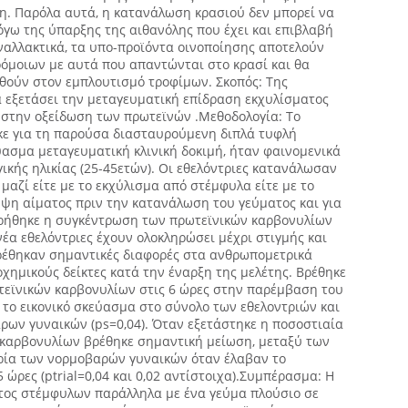
η. Παρόλα αυτά, η κατανάλωση κρασιού δεν μπορεί να
όγω της ύπαρξης της αιθανόλης που έχει και επιβλαβή
ναλλακτικά, τα υπο-προϊόντα οινοποίησης αποτελούν
όμοιων με αυτά που απαντώνται στο κρασί και θα
ούν στον εμπλουτισμό τροφίμων. Σκοπός: Της
α εξετάσει την μεταγευματική επίδραση εκχυλίσματος
στην οξείδωση των πρωτεϊνών .Μεθοδολογία: Το
κε για τη παρούσα διασταυρούμενη διπλά τυφλή
ύασμα μεταγευματική κλινική δοκιμή, ήταν φαινομενικά
ικής ηλικίας (25-45ετών). Οι εθελόντριες κατανάλωσαν
μαζί είτε με το εκχύλισμα από στέμφυλα είτε με το
ήψη αίματος πριν την κατανάλωση του γεύματος και για
ετρήθηκε η συγκέντρωση των πρωτεϊνικών καρβονυλίων
έα εθελόντριες έχουν ολοκληρώσει μέχρι στιγμής και
βρέθηκαν σημαντικές διαφορές στα ανθρωπομετρικά
οχημικούς δείκτες κατά την έναρξη της μελέτης. Βρέθηκε
εϊνικών καρβονυλίων στις 6 ώρες στην παρέμβαση του
 το εικονικό σκεύασμα στο σύνολο των εθελοντριών και
ρων γυναικών (ps=0,04). Όταν εξετάστηκε η ποσοστιαία
καρβονυλίων βρέθηκε σημαντική μείωση, μεταξύ των
ρία των νορμοβαρών γυναικών όταν έλαβαν το
5 ώρες (ptrial=0,04 και 0,02 αντίστοιχα).Συμπέρασμα: Η
ος στέμφυλων παράλληλα με ένα γεύμα πλούσιο σε