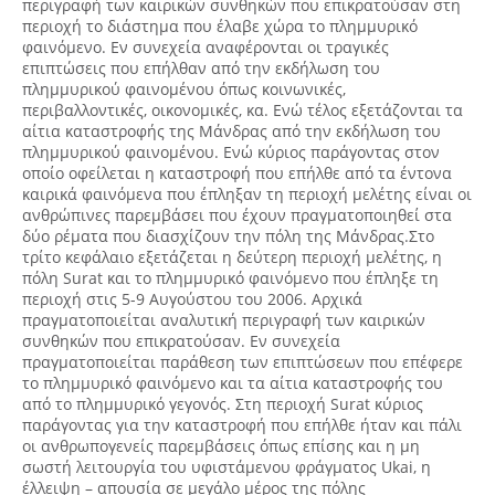
περιγραφή των καιρικών συνθηκών που επικρατούσαν στη
περιοχή το διάστημα που έλαβε χώρα το πλημμυρικό
φαινόμενο. Εν συνεχεία αναφέρονται οι τραγικές
επιπτώσεις που επήλθαν από την εκδήλωση του
πλημμυρικού φαινομένου όπως κοινωνικές,
περιβαλλοντικές, οικονομικές, κα. Ενώ τέλος εξετάζονται τα
αίτια καταστροφής της Μάνδρας από την εκδήλωση του
πλημμυρικού φαινομένου. Ενώ κύριος παράγοντας στον
οποίο οφείλεται η καταστροφή που επήλθε από τα έντονα
καιρικά φαινόμενα που έπληξαν τη περιοχή μελέτης είναι οι
ανθρώπινες παρεμβάσει που έχουν πραγματοποιηθεί στα
δύο ρέματα που διασχίζουν την πόλη της Μάνδρας.Στο
τρίτο κεφάλαιο εξετάζεται η δεύτερη περιοχή μελέτης, η
πόλη Surat και το πλημμυρικό φαινόμενο που έπληξε τη
περιοχή στις 5-9 Αυγούστου του 2006. Αρχικά
πραγματοποιείται αναλυτική περιγραφή των καιρικών
συνθηκών που επικρατούσαν. Εν συνεχεία
πραγματοποιείται παράθεση των επιπτώσεων που επέφερε
το πλημμυρικό φαινόμενο και τα αίτια καταστροφής του
από το πλημμυρικό γεγονός. Στη περιοχή Surat κύριος
παράγοντας για την καταστροφή που επήλθε ήταν και πάλι
οι ανθρωπογενείς παρεμβάσεις όπως επίσης και η μη
σωστή λειτουργία του υφιστάμενου φράγματος Ukai, η
έλλειψη – απουσία σε μεγάλο μέρος της πόλης