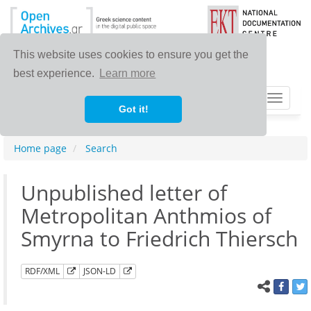
This website uses cookies to ensure you get the
best experience.
Learn more
Toggle
Got it!
navigat
Home page
Search
Unpublished letter of
Metropolitan Anthmios of
Smyrna to Friedrich Thiersch
RDF/XML
JSON-LD