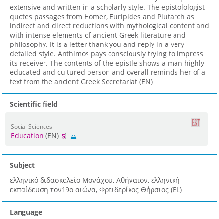
extensive and written in a scholarly style. The epistolologist
quotes passages from Homer, Euripides and Plutarch as
indirect and direct reductions with mythological content and
with intense elements of ancient Greek literature and
philosophy. It is a letter thank you and reply in a very
detailed style. Anthimos pays consciously trying to impress
its receiver. The contents of the epistle shows a man highly
educated and cultured person and overall reminds her of a
text from the ancient Greek Secretariat (EN)
Scientific field
Social Sciences
Education
(EN)
Subject
ελληνικό διδασκαλείο Μονάχου, Αθήναιον, ελληνική
εκπαίδευση τον19ο αιώνα, Φρειδερίκος Θήρσιος (EL)
Language