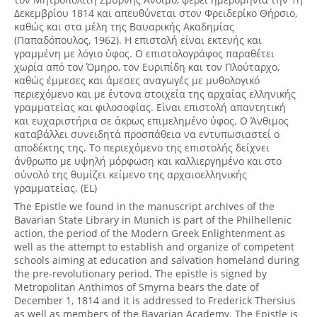
Δεκεμβρίου 1814 και απευθύνεται στον Φρειδερίκο Θήρσιο,
καθώς και στα μέλη της Βαυαρικής Ακαδημίας
(Παπαδόπουλος, 1962). Η επιστολή είναι εκτενής και
γραμμένη με λόγιο ύφος. Ο επιστολογράφος παραθέτει
χωρία από τον Όμηρο, τον Ευριπίδη και τον Πλούταρχο,
καθώς έμμεσες και άμεσες αναγωγές με μυθολογικό
περιεχόμενο και με έντονα στοιχεία της αρχαίας ελληνικής
γραμματείας και φιλοσοφίας. Είναι επιστολή απαντητική
και ευχαριστήρια σε άκρως επιμελημένο ύφος. Ο Άνθιμος
καταβάλλει συνειδητά προσπάθεια να εντυπωσιαστεί ο
αποδέκτης της. Το περιεχόμενο της επιστολής δείχνει
άνθρωπο με υψηλή μόρφωση και καλλιεργημένο και στο
σύνολό της θυμίζει κείμενο της αρχαιοελληνικής
γραμματείας. (EL)
The Epistle we found in the manuscript archives of the
Bavarian State Library in Munich is part of the Philhellenic
action, the period of the Modern Greek Enlightenment as
well as the attempt to establish and organize of competent
schools aiming at education and salvation homeland during
the pre-revolutionary period. The epistle is signed by
Metropolitan Anthimos of Smyrna bears the date of
December 1, 1814 and it is addressed to Frederick Thersius
as well as members of the Bavarian Academy. The Epistle is