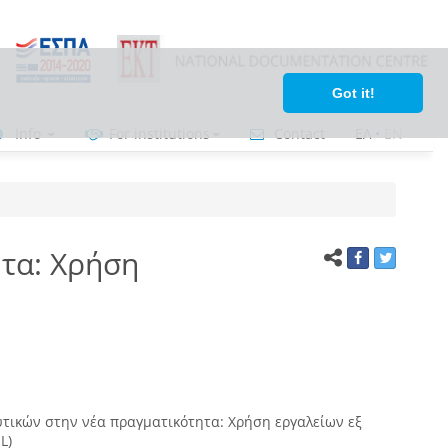
Got it!
Info
For institutions
Contact
ΕΛ
•
ΕΝ
τα: Χρήση
τικών στην νέα πραγματικότητα: Χρήση εργαλείων εξ
L)