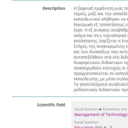
Description
Η ξαφνική εμφάνιση μιας π
τομείς, μαζί και την εκπαίδ
εκπαιδευτικοί κλήθηκαν να 
λογισμικά εξ΄αποστάσεως εκ
έργο. Η εξ ανάγκης αναβάθμ
ακόμα και στις τεχνολογικά
κατάστασης, λογίζεται η έν
Στόχος, της συγκεκριμένης
και των δυσκολίων που αντι
ανταπεξέλθουν στα νέα διδ
διαφορετικών διδακτικών π
ολοκληρωθούν επιτυχώς οι δ
πραγματοποιείται σε εκπαι
εκπαίδευσης, με μέσο συλλ
Τα αποτελέσματα αναδεικνύ
μελλοντικών διδακτικών πρακ
Scientific field
Social Sciences ▶ Economics and
Management of Technology 
Social Sciences
Education
(EN)