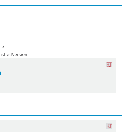
le
lishedVersion