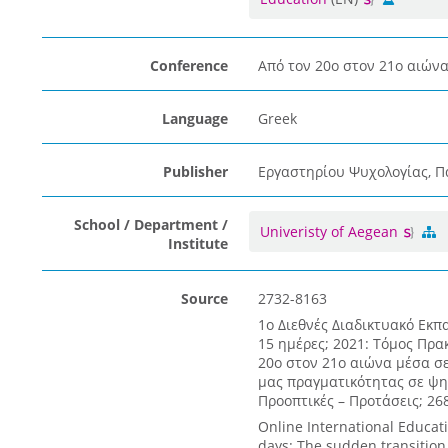
Conference
Από τον 20ο στον 21ο αιώνα
Language
Greek
Publisher
Εργαστηρίου Ψυχολογίας, Π
School / Department /
Univeristy of Aegean
Institute
Source
2732-8163
1ο Διεθνές Διαδικτυακό Εκπ
15 ημέρες; 2021: Τόμος Πρα
20ο στον 21ο αιώνα μέσα σ
μας πραγματικότητας σε ψηφ
Προοπτικές – Προτάσεις; 268
Online International Educat
days: The sudden transition