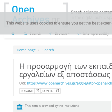
This website uses cookies to ensure you get the best exper
Search
Browse
Interoperability
Home page
Search
H προσαρμογή των εκπαιδ
εργαλείων εξ αποστάσεως
URI:
https://www.openarchives.gr/aggregator-openarc
RDF/XML
JSON-LD
This item is provided by the institution :