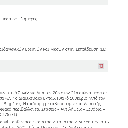
 μέσα σε 15 ημέρες
αιδαγωγικών Ερευνών και Μέσων στην Εκπαίδευση (EL)
αιδευτικό Συνέδριο Από τον 20ο στον 21ο αιώνα μέσα σε
κτικών 1ο Διαδικτυακό Εκπαιδευτικό Συνέδριο "Από τον
ε 15 ημέρες: Η απότομη μετάβαση της εκπαιδευτικής
ιακά περιβάλλοντα. Στάσεις – Αντιλήψεις – Σενάρια –
-276 (EL)
ional Conference "From the 20th to the 21st century in 15
 of educ; 2021: Τόμος Πρακτικών 1ο Διαδικτυακό