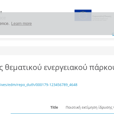
ience.
Learn more
ς θεματικού ενεργειακού πάρκο
chives/edm/repo_duth/000179-123456789_4648
Title
Ποιοτική εκτίμηση ίδρυσης