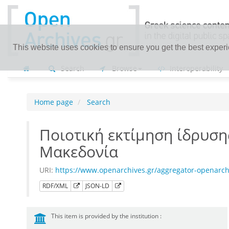
This website uses cookies to ensure you get the best exper
Search
Browse
Interoperability
Home page
Search
Ποιοτική εκτίμηση ίδρυση
Μακεδονία
URI:
https://www.openarchives.gr/aggregator-openar
RDF/XML
JSON-LD
This item is provided by the institution :