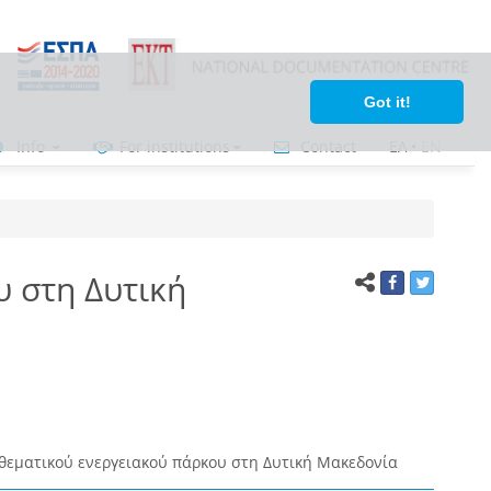
Got it!
Info
For institutions
Contact
ΕΛ
•
ΕΝ
υ στη Δυτική
 θεματικού ενεργειακού πάρκου στη Δυτική Μακεδονία