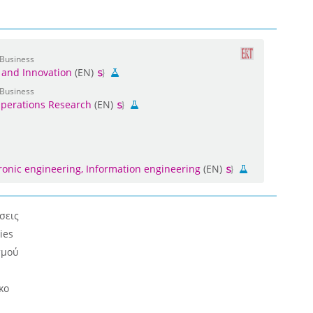
 Business
and Innovation
(EN)
 Business
perations Research
(EN)
tronic engineering, Information engineering
(EN)
σεις
ies
σμού
κο