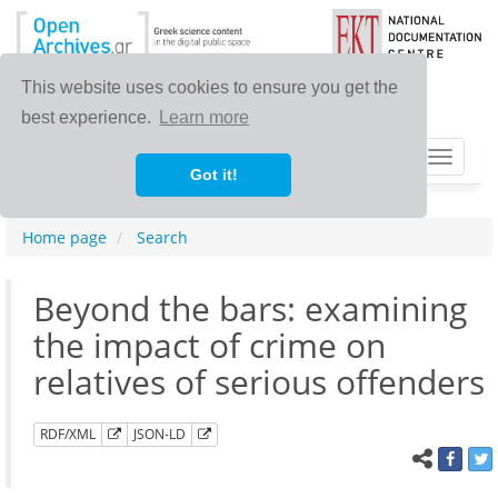
This website uses cookies to ensure you get the
best experience.
Learn more
Toggle
Got it!
navigat
Home page
Search
Beyond the bars: examining
the impact of crime on
relatives of serious offenders
RDF/XML
JSON-LD