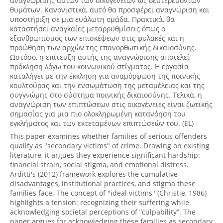
αναγνώρισης αυτών των οικογενειών ως δευτερευόντων
θυμάτων. Κανονιστικά, αυτό θα προσφέρει αναγνώριση και
υποστήριξη σε μια ευάλωτη ομάδα. Πρακτικά, θα
καταστήσει αναγκαίες μεταρρυθμίσεις όπως ο
εξανθρωπισμός των επισκέψεων στις φυλακές και η
προώθηση των αρχών της επανορθωτικής δικαιοσύνης.
Ωστόσο, η επίτευξη αυτής της αναγνώρισης αποτελεί
πρόκληση λόγω του κοινωνικού στίγματος. Η εργασία
καταλήγει με την έκκληση για αναμόρφωση της ποινικής
κουλτούρας και την ενσωμάτωση της μεταμέλειας και της
συγγνώμης στο σύστημα ποινικής δικαιοσύνης. Τελικά, η
αναγνώριση των επιπτώσεων στις οικογένειες είναι ζωτικής
σημασίας για μια πιο ολοκληρωμένη κατανόηση του
εγκλήματος και των εκτεταμένων επιπτώσεών του. (EL)
This paper examines whether families of serious offenders
qualify as "secondary victims" of crime. Drawing on existing
literature, it argues they experience significant hardship:
financial strain, social stigma, and emotional distress.
Arditti's (2012) framework explores the cumulative
disadvantages, institutional practices, and stigma these
families face. The concept of "ideal victims" (Christie, 1986)
highlights a tension: recognizing their suffering while
acknowledging societal perceptions of “culpability”. The
paper argues for acknowledging these families as secondary