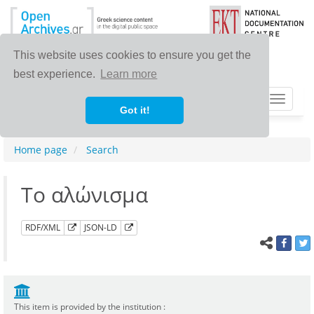
This website uses cookies to ensure you get the
best experience.
Learn more
Toggle
Got it!
navigat
Home page
Search
Το αλώνισµα
RDF/XML
JSON-LD
This item is provided by the institution :