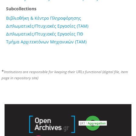
Subcollections
Βιβλιοθήκη & Κέντρο Πληροφόρησης
Διπλωματικές/Πτυχιακές Εργασίες (ΤΑΜ)
Διπλωματικές/Πτυχιακές Εργασίες ΠΘ
Τμήμα Αρχιτεκτόνων Μηχανικών (ΤΑΜ)
*
Institutions are responsible for keeping their URLs functional (digital file, item
page in repository site)