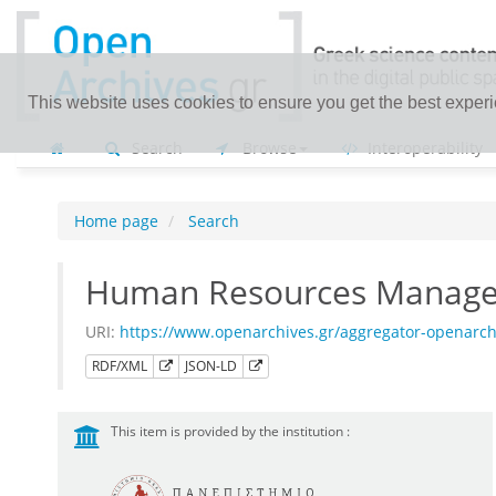
This website uses cookies to ensure you get the best exper
Search
Browse
Interoperability
Home page
Search
Human Resources Managem
URI:
https://www.openarchives.gr/aggregator-openarc
RDF/XML
JSON-LD
This item is provided by the institution :