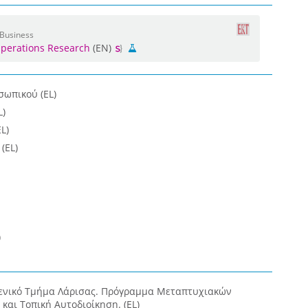
 Business
perations Research
(EN)
σωπικού (EL)
L)
L)
(EL)
)
Γενικό Τμήμα Λάρισας. Πρόγραμμα Μεταπτυχιακών
και Τοπική Αυτοδιοίκηση. (EL)