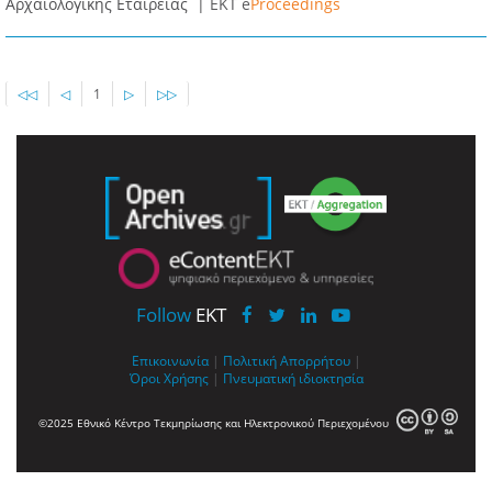
Αρχαιολογικής Εταιρείας |
ΕΚΤ e
Proceedings
◁◁
◁
1
▷
▷▷
Follow
EKT
Επικοινωνία
|
Πολιτική Απορρήτου
|
Όροι Χρήσης
|
Πνευματική ιδιοκτησία
©2025 Εθνικό Κέντρο Τεκμηρίωσης και Ηλεκτρονικού Περιεχομένου