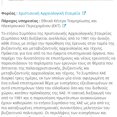
Φορέας :
Χριστιανική Αρχαιολογική Εταιρεία
Πάροχος υπηρεσίας :
Εθνικό Κέντρο Τεκμηρίωσης και
Ηλεκτρονικού Περιεχομένου (ΕΚΤ)
Το ετήσιο Συμπόσιο της Χριστιανικής Αρχαιολογικής Εταιρείας
(Συμπόσιο ΧΑΕ) διεξάγεται ανελλιπώς από το 1981 την άνοιξη
κάθε έτους με στόχο την προώθηση της έρευνας στον τομέα της
βυζαντινής και μεταβυζαντινής αρχαιολογίας και τέχνης.
Πρόκειται για ένα από τα πιο έγκριτα επιστημονικά όργανα, που
παρέχει την δυνατότητα σε επιστήμονες και νέους ερευνητές να
παρουσιάσουν τα πορίσματα των ερευνών τους σε θέματα που
άπτονται της παλαιοχριστιανικής, βυζαντινής και
μεταβυζαντινής αρχαιολογίας και τέχνης. Το Συμπόσιο ΧΑΕ
διαρκεί τρεις ημέρες, εκ των οποίων μία είναι αφιερωμένη σε
ένα ειδικό επιστημονικό θέμα με εισηγήσεις εξειδικευμένων σε
αυτό επιστημόνων τόσο του ελλαδικού όσο και του διεθνούς
χώρου, κατόπιν πρόσκλησης της ΧΑΕ. Η τακτική διεξαγωγή του
από το 1981 και η παρουσίαση πρωτότυπων ανακοινώσεων
έχουν καθιερώσει το ετήσιο Συμπόσιο της ΧΑΕ ως μία από τις
πιο καταξιωμένες επιστημονικές συναντήσεις μελετητών του
βυζαντινού πολιτισμού. Οι περιλήψεις των εισηγήσεων και