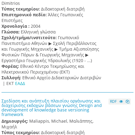
Dimitrios
Τύπος τεκμηρίου:
Διδακτορική διατριβή
Επιστημονικό πεδίο:
Άλλες Γεωπονικές
Επιστήμες
Χρονολογία :
2004
Γλώσσα:
Ελληνική γλώσσα
Σχολή/τμήμα/ινστιτούτο:
Γεωπονικό
Πανεπιστήμιο Αθηνών ▶ Σχολή Περιβάλλοντος
και Γεωργικής Μηχανικής ▶ Τμήμα Αξιοποίησης
Φυσικών Πόρων & Γεωργικής Μηχανικής ▶
Εργαστήριο Γεωργικής Υδραυλικής (1920 - ...)
Φορέας:
Εθνικό Κέντρο Τεκμηρίωσης και
Ηλεκτρονικού Περιεχομένου (ΕΚΤ)
Συλλογή:
Εθνικό Αρχείο Διδακτορικών Διατριβών
|
ΕΚΤ
ΕΑΔΔ
Σχεδίαση και ανάπτυξη πλαισίου οργάνωσης και
RDF
διαχείρισης εκδοχών βάσεων γνώσης Design and
development of knowledge base versioning
framework
Δημιουργός:
Maliappis, Michael, Μαλιάππης,
Μιχαήλ
Τύπος τεκμηρίου:
Διδακτορική διατριβή