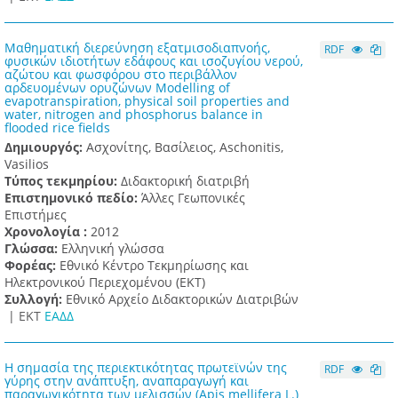
Μαθηματική διερεύνηση εξατμισοδιαπνοής,
RDF
φυσικών ιδιοτήτων εδάφους και ισοζυγίου νερού,
αζώτου και φωσφόρου στο περιβάλλον
αρδευομένων ορυζώνων Modelling of
evapotranspiration, physical soil properties and
water, nitrogen and phosphorus balance in
flooded rice fields
Δημιουργός:
Ασχονίτης, Βασίλειος, Aschonitis,
Vasilios
Τύπος τεκμηρίου:
Διδακτορική διατριβή
Επιστημονικό πεδίο:
Άλλες Γεωπονικές
Επιστήμες
Χρονολογία :
2012
Γλώσσα:
Ελληνική γλώσσα
Φορέας:
Εθνικό Κέντρο Τεκμηρίωσης και
Ηλεκτρονικού Περιεχομένου (ΕΚΤ)
Συλλογή:
Εθνικό Αρχείο Διδακτορικών Διατριβών
|
ΕΚΤ
ΕΑΔΔ
Η σημασία της περιεκτικότητας πρωτεϊνών της
RDF
γύρης στην ανάπτυξη, αναπαραγωγή και
παραγωγικότητα των μελισσών (Apis mellifera L.)