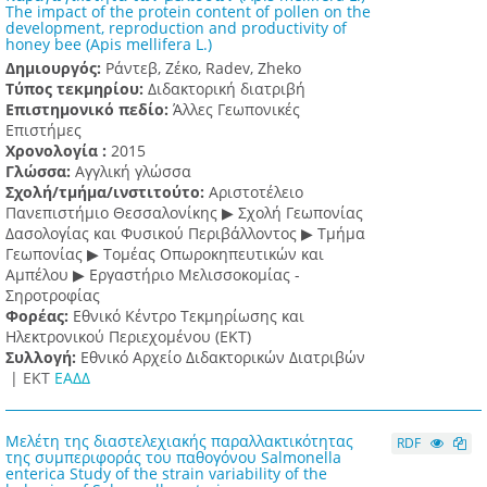
The impact of the protein content of pollen on the
development, reproduction and productivity of
honey bee (Apis mellifera L.)
Δημιουργός:
Ράντεβ, Ζέκο, Radev, Zheko
Τύπος τεκμηρίου:
Διδακτορική διατριβή
Επιστημονικό πεδίο:
Άλλες Γεωπονικές
Επιστήμες
Χρονολογία :
2015
Γλώσσα:
Αγγλική γλώσσα
Σχολή/τμήμα/ινστιτούτο:
Αριστοτέλειο
Πανεπιστήμιο Θεσσαλονίκης ▶ Σχολή Γεωπονίας
Δασολογίας και Φυσικού Περιβάλλοντος ▶ Τμήμα
Γεωπονίας ▶ Τομέας Οπωροκηπευτικών και
Αμπέλου ▶ Εργαστήριο Μελισσοκομίας -
Σηροτροφίας
Φορέας:
Εθνικό Κέντρο Τεκμηρίωσης και
Ηλεκτρονικού Περιεχομένου (ΕΚΤ)
Συλλογή:
Εθνικό Αρχείο Διδακτορικών Διατριβών
|
ΕΚΤ
ΕΑΔΔ
Μελέτη της διαστελεχιακής παραλλακτικότητας
RDF
της συμπεριφοράς του παθογόνου Salmonella
enterica Study of the strain variability of the