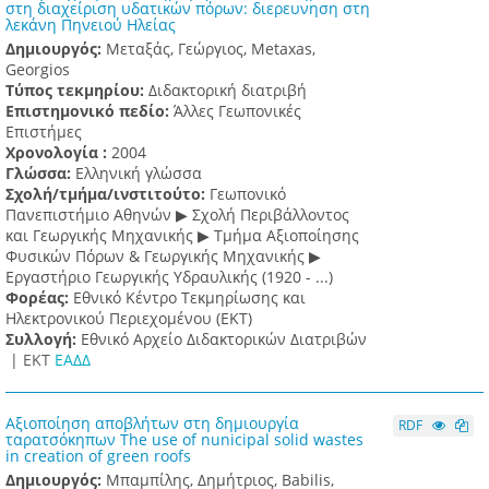
στη διαχείριση υδατικών πόρων: διερευνηση στη
λεκάνη Πηνειού Ηλείας
Δημιουργός:
Μεταξάς, Γεώργιος, Metaxas,
Georgios
Τύπος τεκμηρίου:
Διδακτορική διατριβή
Επιστημονικό πεδίο:
Άλλες Γεωπονικές
Επιστήμες
Χρονολογία :
2004
Γλώσσα:
Ελληνική γλώσσα
Σχολή/τμήμα/ινστιτούτο:
Γεωπονικό
Πανεπιστήμιο Αθηνών ▶ Σχολή Περιβάλλοντος
και Γεωργικής Μηχανικής ▶ Τμήμα Αξιοποίησης
Φυσικών Πόρων & Γεωργικής Μηχανικής ▶
Εργαστήριο Γεωργικής Υδραυλικής (1920 - ...)
Φορέας:
Εθνικό Κέντρο Τεκμηρίωσης και
Ηλεκτρονικού Περιεχομένου (ΕΚΤ)
Συλλογή:
Εθνικό Αρχείο Διδακτορικών Διατριβών
|
ΕΚΤ
ΕΑΔΔ
Αξιοποίηση αποβλήτων στη δημιουργία
RDF
ταρατσόκηπων The use of nunicipal solid wastes
in creation of green roofs
Δημιουργός:
Μπαμπίλης, Δημήτριος, Babilis,