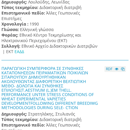
Δημιουργός:
Λουλούδης, Λεωνίδας
Τύπος τεκμηρίου:
Διδακτορική διατριβή
Επιστημονικό πεδίο:
Άλλες Γεωπονικές
Επιστήμες
Χρονολογία :
1990
Γλώσσα:
Ελληνική γλώσσα
Φορέας:
Εθνικό Κέντρο Τεκμηρίωσης και
Ηλεκτρονικού Περιεχομένου (ΕΚΤ)
Συλλογή:
Εθνικό Αρχείο Διδακτορικών Διατριβών
|
ΕΚΤ
ΕΑΔΔ
ΠΑΡΑΓΩΓΙΚΗ ΣΥΜΠΕΡΙΦΟΡΑ ΣΕ ΣΥΝΘΗΚΕΣ
RDF
ΚΑΤΑΠΟΝΗΣΕΩΝ ΠΕΙΡΑΜΑΤΙΚΩΝ ΠΟΙΚΙΛΙΩΝ
ΣΙΤΑΡΙΟΥΠΟΥ ΔΗΜΙΟΥΡΓΗΘΗΚΑΝ
ΑΚΟΛΟΥΘΩΝΤΑΣ ΔΙΑΦΟΡΕΤΙΚΗ ΒΕΛΤΙΩΤΙΚΗ
ΜΕΘΟ- ΔΟΛΟΓΙΑ ΚΑΙ ΣΥΝΘΗΚΕΣ
ΕΠΙΛΟΓΗΣ(T.AESTIVUM (L.)EM THELL.
PERFORMANCE UNTER STRESS CONDITIONS OF
WHEAT EXPERIMENTAL VAPIETIES
DEVELOPMENTFOLLOWING DIFFERENT BREEDIWG
METHODOLOGIES DURING SELE- CTION
Δημιουργός:
Στρατηλάκης, Στυλιανός
Τύπος τεκμηρίου:
Διδακτορική διατριβή
Επιστημονικό πεδίο:
Άλλες Γεωπονικές