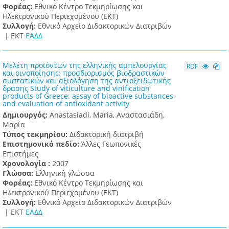
Φορέας:
Εθνικό Κέντρο Τεκμηρίωσης και
Ηλεκτρονικού Περιεχομένου (ΕΚΤ)
Συλλογή:
Εθνικό Αρχείο Διδακτορικών Διατριβών
|
ΕΚΤ
ΕΑΔΔ
Μελέτη προϊόντων της ελληνικής αμπελουργίας
RDF
και οινοποίησης: προσδιορισμός βιοδραστικών
συστατικών και αξιολόγηση της αντιοξειδωτικής
δράσης Study of viticulture and vinification
products of Greece: assay of bioactive substances
and evaluation of antioxidant activity
Δημιουργός:
Anastasiadi, Maria, Αναστασιάδη,
Μαρία
Τύπος τεκμηρίου:
Διδακτορική διατριβή
Επιστημονικό πεδίο:
Άλλες Γεωπονικές
Επιστήμες
Χρονολογία :
2007
Γλώσσα:
Ελληνική γλώσσα
Φορέας:
Εθνικό Κέντρο Τεκμηρίωσης και
Ηλεκτρονικού Περιεχομένου (ΕΚΤ)
Συλλογή:
Εθνικό Αρχείο Διδακτορικών Διατριβών
|
ΕΚΤ
ΕΑΔΔ