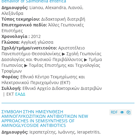
behavior of Salmonella enterica
Δημιουργός:
Lianou, Alexandra, Λιανού,
Αλεξάνδρα
Τύπος τεκμηρίου:
Διδακτορική διατριβή
Επιστημονικό πεδίο:
Άλλες Γεωπονικές
Επιστήμες
Χρονολογία :
2012
Γλώσσα:
Αγγλική γλώσσα
Σχολή/τμήμα/ινστιτούτο:
Αριστοτέλειο
Πανεπιστήμιο Θεσσαλονίκης ▶ Σχολή Γεωπονίας
Δασολογίας και Φυσικού Περιβάλλοντος ▶ Τμήμα
Γεωπονίας ▶ Τομέας Επιστήμης και Τεχνολογίας
Τροφίμων
Φορέας:
Εθνικό Κέντρο Τεκμηρίωσης και
Ηλεκτρονικού Περιεχομένου (ΕΚΤ)
Συλλογή:
Εθνικό Αρχείο Διδακτορικών Διατριβών
|
ΕΚΤ
ΕΑΔΔ
ΣΥΜΒΟΛΗ ΣΤΗΝ ΗΜΙΣΥΝΘΕΣΗ
RDF
ΑΜΙΝΟΓΛΥΚΟΖΙΤΙΚΩΝ ΑΝΤΙΒΙΟΤΙΚΩΝ NEW
APPROACHES IN SEMISYNTHESIS OF
AMINOGLYCOSIDE ANTIBIOTICS
Δημιουργός:
Ιεραπετρίτης, Ιωάννης, Ierapetritis,