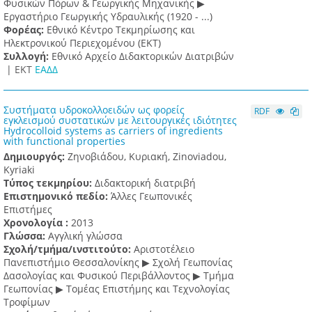
Φυσικών Πόρων & Γεωργικής Μηχανικής ▶
Εργαστήριο Γεωργικής Υδραυλικής (1920 - ...)
Φορέας:
Εθνικό Κέντρο Τεκμηρίωσης και
Ηλεκτρονικού Περιεχομένου (ΕΚΤ)
Συλλογή:
Εθνικό Αρχείο Διδακτορικών Διατριβών
|
ΕΚΤ
ΕΑΔΔ
Συστήματα υδροκολλοειδών ως φορείς
RDF
εγκλεισμού συστατικών με λειτουργικές ιδιότητες
Hydrocolloid systems as carriers of ingredients
with functional properties
Δημιουργός:
Ζηνοβιάδου, Κυριακή, Zinoviadou,
Kyriaki
Τύπος τεκμηρίου:
Διδακτορική διατριβή
Επιστημονικό πεδίο:
Άλλες Γεωπονικές
Επιστήμες
Χρονολογία :
2013
Γλώσσα:
Αγγλική γλώσσα
Σχολή/τμήμα/ινστιτούτο:
Αριστοτέλειο
Πανεπιστήμιο Θεσσαλονίκης ▶ Σχολή Γεωπονίας
Δασολογίας και Φυσικού Περιβάλλοντος ▶ Τμήμα
Γεωπονίας ▶ Τομέας Επιστήμης και Τεχνολογίας
Τροφίμων