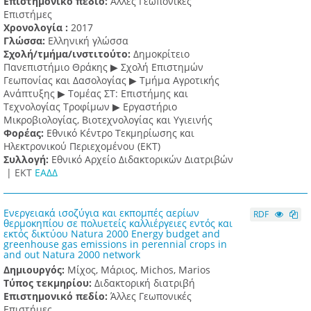
Επιστημονικό πεδίο:
Άλλες Γεωπονικές
Επιστήμες
Χρονολογία :
2017
Γλώσσα:
Ελληνική γλώσσα
Σχολή/τμήμα/ινστιτούτο:
Δημοκρίτειο
Πανεπιστήμιο Θράκης ▶ Σχολή Επιστημών
Γεωπονίας και Δασολογίας ▶ Τμήμα Αγροτικής
Ανάπτυξης ▶ Τομέας ΣΤ: Επιστήμης και
Τεχνολογίας Τροφίμων ▶ Εργαστήριο
Μικροβιολογίας, Βιοτεχνολογίας και Υγιεινής
Φορέας:
Εθνικό Κέντρο Τεκμηρίωσης και
Ηλεκτρονικού Περιεχομένου (ΕΚΤ)
Συλλογή:
Εθνικό Αρχείο Διδακτορικών Διατριβών
|
ΕΚΤ
ΕΑΔΔ
Ενεργειακά ισοζύγια και εκπομπές αερίων
RDF
θερμοκηπίου σε πολυετείς καλλιέργειες εντός και
εκτός δικτύου Natura 2000 Energy budget and
greenhouse gas emissions in perennial crops in
and out Natura 2000 network
Δημιουργός:
Μίχος, Μάριος, Michos, Marios
Τύπος τεκμηρίου:
Διδακτορική διατριβή
Επιστημονικό πεδίο:
Άλλες Γεωπονικές
Επιστήμες