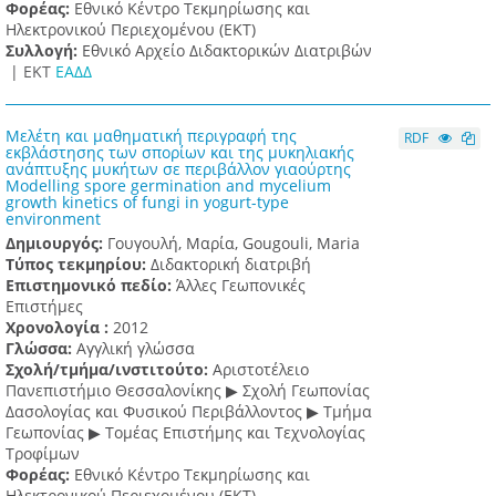
Φορέας:
Εθνικό Κέντρο Τεκμηρίωσης και
Ηλεκτρονικού Περιεχομένου (ΕΚΤ)
Συλλογή:
Εθνικό Αρχείο Διδακτορικών Διατριβών
|
ΕΚΤ
ΕΑΔΔ
Μελέτη και μαθηματική περιγραφή της
RDF
εκβλάστησης των σπορίων και της μυκηλιακής
ανάπτυξης μυκήτων σε περιβάλλον γιαούρτης
Modelling spore germination and mycelium
growth kinetics of fungi in yogurt-type
environment
Δημιουργός:
Γουγουλή, Μαρία, Gougouli, Maria
Τύπος τεκμηρίου:
Διδακτορική διατριβή
Επιστημονικό πεδίο:
Άλλες Γεωπονικές
Επιστήμες
Χρονολογία :
2012
Γλώσσα:
Αγγλική γλώσσα
Σχολή/τμήμα/ινστιτούτο:
Αριστοτέλειο
Πανεπιστήμιο Θεσσαλονίκης ▶ Σχολή Γεωπονίας
Δασολογίας και Φυσικού Περιβάλλοντος ▶ Τμήμα
Γεωπονίας ▶ Τομέας Επιστήμης και Τεχνολογίας
Τροφίμων
Φορέας:
Εθνικό Κέντρο Τεκμηρίωσης και
Ηλεκτρονικού Περιεχομένου (ΕΚΤ)