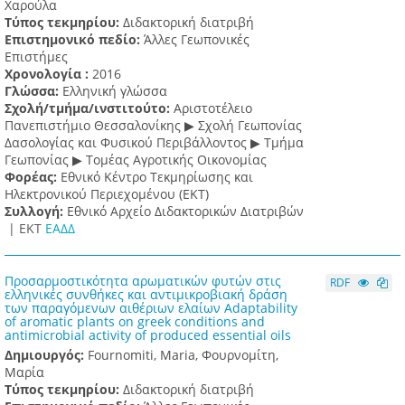
Χαρούλα
Τύπος τεκμηρίου:
Διδακτορική διατριβή
Επιστημονικό πεδίο:
Άλλες Γεωπονικές
Επιστήμες
Χρονολογία :
2016
Γλώσσα:
Ελληνική γλώσσα
Σχολή/τμήμα/ινστιτούτο:
Αριστοτέλειο
Πανεπιστήμιο Θεσσαλονίκης ▶ Σχολή Γεωπονίας
Δασολογίας και Φυσικού Περιβάλλοντος ▶ Τμήμα
Γεωπονίας ▶ Τομέας Αγροτικής Οικονομίας
Φορέας:
Εθνικό Κέντρο Τεκμηρίωσης και
Ηλεκτρονικού Περιεχομένου (ΕΚΤ)
Συλλογή:
Εθνικό Αρχείο Διδακτορικών Διατριβών
|
ΕΚΤ
ΕΑΔΔ
Προσαρμοστικότητα αρωματικών φυτών στις
RDF
ελληνικές συνθήκες και αντιμικροβιακή δράση
των παραγόμενων αιθέριων ελαίων Adaptability
of aromatic plants on greek conditions and
antimicrobial activity of produced essential oils
Δημιουργός:
Fournomiti, Maria, Φουρνομίτη,
Μαρία
Τύπος τεκμηρίου:
Διδακτορική διατριβή