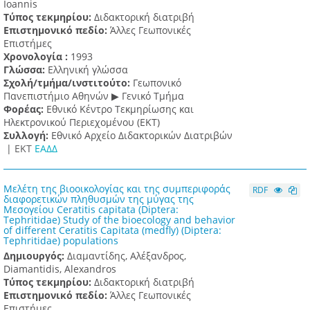
Ioannis
Τύπος τεκμηρίου:
Διδακτορική διατριβή
Επιστημονικό πεδίο:
Άλλες Γεωπονικές
Επιστήμες
Χρονολογία :
1993
Γλώσσα:
Ελληνική γλώσσα
Σχολή/τμήμα/ινστιτούτο:
Γεωπονικό
Πανεπιστήμιο Αθηνών ▶ Γενικό Τμήμα
Φορέας:
Εθνικό Κέντρο Τεκμηρίωσης και
Ηλεκτρονικού Περιεχομένου (ΕΚΤ)
Συλλογή:
Εθνικό Αρχείο Διδακτορικών Διατριβών
|
ΕΚΤ
ΕΑΔΔ
Μελέτη της βιοοικολογίας και της συμπεριφοράς
RDF
διαφορετικών πληθυσμών της μύγας της
Μεσογείου Ceratitis capitata (Diptera:
Tephritidae) Study of the bioecology and behavior
of different Ceratitis Capitata (medfly) (Diptera:
Tephritidae) populations
Δημιουργός:
Διαμαντίδης, Αλέξανδρος,
Diamantidis, Alexandros
Τύπος τεκμηρίου:
Διδακτορική διατριβή
Επιστημονικό πεδίο:
Άλλες Γεωπονικές
Επιστήμες