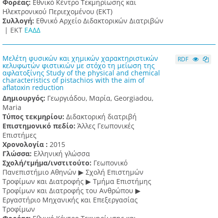
Φορέας:
Εθνικό Κέντρο Τεκμηρίωσης και
Ηλεκτρονικού Περιεχομένου (ΕΚΤ)
Συλλογή:
Εθνικό Αρχείο Διδακτορικών Διατριβών
|
ΕΚΤ
ΕΑΔΔ
Μελέτη φυσικών και χημικών χαρακτηριστικών
RDF
κελυφωτών φιστικιών με στόχο τη μείωση της
αφλατοξίνης Study of the physical and chemical
characteristics of pistachios with the aim of
aflatoxin reduction
Δημιουργός:
Γεωργιάδου, Μαρία, Georgiadou,
Maria
Τύπος τεκμηρίου:
Διδακτορική διατριβή
Επιστημονικό πεδίο:
Άλλες Γεωπονικές
Επιστήμες
Χρονολογία :
2015
Γλώσσα:
Ελληνική γλώσσα
Σχολή/τμήμα/ινστιτούτο:
Γεωπονικό
Πανεπιστήμιο Αθηνών ▶ Σχολή Επιστημών
Τροφίμων και Διατροφής ▶ Τμήμα Επιστήμης
Τροφίμων και Διατροφής του Ανθρώπου ▶
Εργαστήριο Μηχανικής και Επεξεργασίας
Τροφίμων