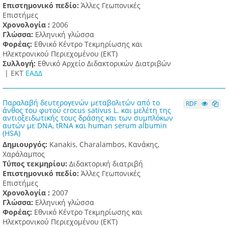
Επιστημονικό πεδίο:
Άλλες Γεωπονικές
Επιστήμες
Χρονολογία :
2006
Γλώσσα:
Ελληνική γλώσσα
Φορέας:
Εθνικό Κέντρο Τεκμηρίωσης και
Ηλεκτρονικού Περιεχομένου (ΕΚΤ)
Συλλογή:
Εθνικό Αρχείο Διδακτορικών Διατριβών
|
ΕΚΤ
ΕΑΔΔ
Παραλαβή δευτερογενών μεταβολιτών από το
RDF
άνθος του φυτού crocus sativus L. και μελέτη της
αντιοξειδωτικής τους δράσης και των συμπλόκων
αυτών με DNA, tRNA και human serum albumin
(HSA)
Δημιουργός:
Kanakis, Charalambos, Κανάκης,
Χαράλαμπος
Τύπος τεκμηρίου:
Διδακτορική διατριβή
Επιστημονικό πεδίο:
Άλλες Γεωπονικές
Επιστήμες
Χρονολογία :
2007
Γλώσσα:
Ελληνική γλώσσα
Φορέας:
Εθνικό Κέντρο Τεκμηρίωσης και
Ηλεκτρονικού Περιεχομένου (ΕΚΤ)