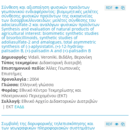
Σύνθεση και αξιοποίηση φυσικών προϊόντων
RDF
γεωπονικού ενδιαφέροντος: βιομιμητικές μελέτες
σύνθεσης φυσικών προϊόντων της οικογενείας
των δισορβικιλλινοειδών: μελέτες σύνθεσης του
adociasulfate-2 και αναλόγων φυσικών προϊόντων
Synthesis and evaluation of natural products of
agricultural interest: biomimetic synthetic studies
of bisorbicillinoids, synthetic studies of
adoliasulfate-2 and amalogues, total asymmetric
synthesis of (-)-aplysistatin, (+)-12-hydroxy-
palisadin B, (+)-palisadin A and (+)-palisadin B
Δημιουργός:
Vidali, Veroniki, Βιδάλη, Βερονίκη
Τύπος τεκμηρίου:
Διδακτορική διατριβή
Επιστημονικό πεδίο:
Άλλες Γεωπονικές
Επιστήμες
Χρονολογία :
2004
Γλώσσα:
Ελληνική γλώσσα
Φορέας:
Εθνικό Κέντρο Τεκμηρίωσης και
Ηλεκτρονικού Περιεχομένου (ΕΚΤ)
Συλλογή:
Εθνικό Αρχείο Διδακτορικών Διατριβών
|
ΕΚΤ
ΕΑΔΔ
Συμβολή της δορυφορικής τηλεπισκόπησης και
RDF
των γεωγραφικών πληροφοριακών συστημάτων