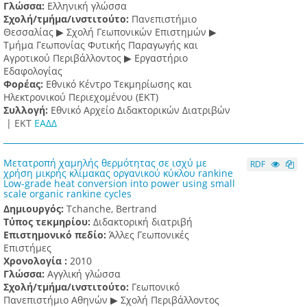
Γλώσσα:
Ελληνική γλώσσα
Σχολή/τμήμα/ινστιτούτο:
Πανεπιστήμιο
Θεσσαλίας ▶ Σχολή Γεωπονικών Επιστημών ▶
Τμήμα Γεωπονίας Φυτικής Παραγωγής και
Αγροτικού Περιβάλλοντος ▶ Εργαστήριο
Εδαφολογίας
Φορέας:
Εθνικό Κέντρο Τεκμηρίωσης και
Ηλεκτρονικού Περιεχομένου (ΕΚΤ)
Συλλογή:
Εθνικό Αρχείο Διδακτορικών Διατριβών
|
ΕΚΤ
ΕΑΔΔ
Μετατροπή χαμηλής θερμότητας σε ισχύ με
RDF
χρήση μικρής κλίμακας οργανικού κύκλου rankine
Low-grade heat conversion into power using small
scale organic rankine cycles
Δημιουργός:
Tchanche, Bertrand
Τύπος τεκμηρίου:
Διδακτορική διατριβή
Επιστημονικό πεδίο:
Άλλες Γεωπονικές
Επιστήμες
Χρονολογία :
2010
Γλώσσα:
Αγγλική γλώσσα
Σχολή/τμήμα/ινστιτούτο:
Γεωπονικό
Πανεπιστήμιο Αθηνών ▶ Σχολή Περιβάλλοντος