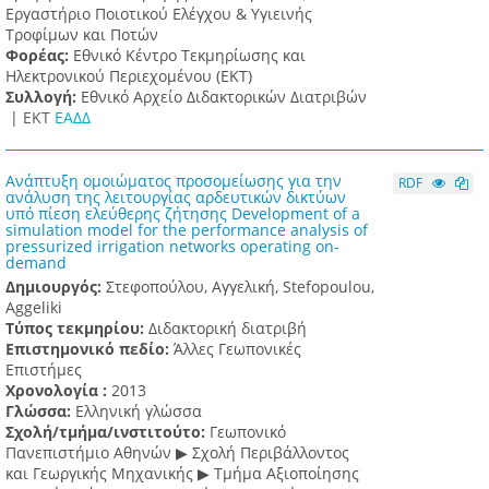
Εργαστήριο Ποιοτικού Ελέγχου & Υγιεινής
Τροφίμων και Ποτών
Φορέας:
Εθνικό Κέντρο Τεκμηρίωσης και
Ηλεκτρονικού Περιεχομένου (ΕΚΤ)
Συλλογή:
Εθνικό Αρχείο Διδακτορικών Διατριβών
|
ΕΚΤ
ΕΑΔΔ
Ανάπτυξη ομοιώματος προσομείωσης για την
RDF
ανάλυση της λειτουργίας αρδευτικών δικτύων
υπό πίεση ελεύθερης ζήτησης Development of a
simulation model for the performance analysis of
pressurized irrigation networks operating on-
demand
Δημιουργός:
Στεφοπούλου, Αγγελική, Stefopoulou,
Aggeliki
Τύπος τεκμηρίου:
Διδακτορική διατριβή
Επιστημονικό πεδίο:
Άλλες Γεωπονικές
Επιστήμες
Χρονολογία :
2013
Γλώσσα:
Ελληνική γλώσσα
Σχολή/τμήμα/ινστιτούτο:
Γεωπονικό
Πανεπιστήμιο Αθηνών ▶ Σχολή Περιβάλλοντος
και Γεωργικής Μηχανικής ▶ Τμήμα Αξιοποίησης