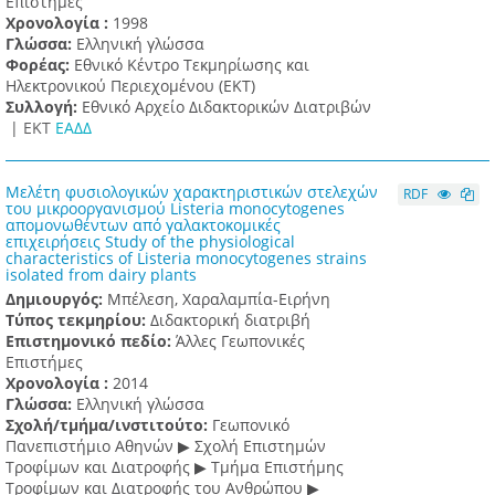
Επιστήμες
Χρονολογία :
1998
Γλώσσα:
Ελληνική γλώσσα
Φορέας:
Εθνικό Κέντρο Τεκμηρίωσης και
Ηλεκτρονικού Περιεχομένου (ΕΚΤ)
Συλλογή:
Εθνικό Αρχείο Διδακτορικών Διατριβών
|
ΕΚΤ
ΕΑΔΔ
Μελέτη φυσιολογικών χαρακτηριστικών στελεχών
RDF
του μικροοργανισμού Listeria monocytogenes
απομονωθέντων από γαλακτοκομικές
επιχειρήσεις Study of the physiological
characteristics of Listeria monocytogenes strains
isolated from dairy plants
Δημιουργός:
Μπέλεση, Χαραλαμπία-Ειρήνη
Τύπος τεκμηρίου:
Διδακτορική διατριβή
Επιστημονικό πεδίο:
Άλλες Γεωπονικές
Επιστήμες
Χρονολογία :
2014
Γλώσσα:
Ελληνική γλώσσα
Σχολή/τμήμα/ινστιτούτο:
Γεωπονικό
Πανεπιστήμιο Αθηνών ▶ Σχολή Επιστημών
Τροφίμων και Διατροφής ▶ Τμήμα Επιστήμης
Τροφίμων και Διατροφής του Ανθρώπου ▶