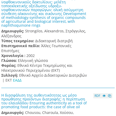
ναφθοκινονικούς δακτυλίους: μελέτη
τοποεκλεκτικής οξείδωσης υδροξυ-
ναφθοκινονικών παραγώγων: ολική ασύμμετρη
σύνθεση αλκαννίνης και σικόνινης Development
of methodology-synthesis of organic compounds
of agricultural and biological interest, with
naphthoquinone rings
Δημιουργός:
Strongilos, Alexandros, Στρόγγυλος,
Αλέξανδρος
Τύπος τεκμηρίου:
Διδακτορική διατριβή
Επιστημονικό πεδίο:
Άλλες Γεωπονικές
Επιστήμες
Χρονολογία :
2002
Γλώσσα:
Ελληνική γλώσσα
Φορέας:
Εθνικό Κέντρο Τεκμηρίωσης και
Ηλεκτρονικού Περιεχομένου (ΕΚΤ)
Συλλογή:
Εθνικό Αρχείο Διδακτορικών Διατριβών
|
ΕΚΤ
ΕΑΔΔ
Η διασφάλιση της αυθεντικότητας ως μέσο
RDF
προώθησης προϊόντων διατροφής: η περίπτωση
του ελαιολάδου Ensuring authenticity as a tool of
promoting food products: the case of olive oil
Δημιουργός:
Chousou, Charoula, Χούσου,