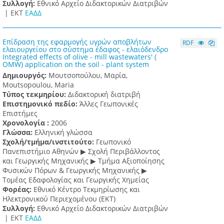
Συλλογή:
Εθνικό Αρχείο Διδακτορικών Διατριβών
|
ΕΚΤ
ΕΑΔΔ
Επίδραση της εφαρμογής υγρών αποβλήτων
RDF
ελαιουργείου στο σύστημα έδαφος - ελαιόδενδρο
Integrated effects of olive - mill wastewaters' (
OMW) application on the soil - plant system
Δημιουργός:
Μουτσοπούλου, Μαρία,
Moutsopoulou, Maria
Τύπος τεκμηρίου:
Διδακτορική διατριβή
Επιστημονικό πεδίο:
Άλλες Γεωπονικές
Επιστήμες
Χρονολογία :
2006
Γλώσσα:
Ελληνική γλώσσα
Σχολή/τμήμα/ινστιτούτο:
Γεωπονικό
Πανεπιστήμιο Αθηνών ▶ Σχολή Περιβάλλοντος
και Γεωργικής Μηχανικής ▶ Τμήμα Αξιοποίησης
Φυσικών Πόρων & Γεωργικής Μηχανικής ▶
Τομέας Εδαφολογίας και Γεωργικής Χημείας
Φορέας:
Εθνικό Κέντρο Τεκμηρίωσης και
Ηλεκτρονικού Περιεχομένου (ΕΚΤ)
Συλλογή:
Εθνικό Αρχείο Διδακτορικών Διατριβών
|
ΕΚΤ
ΕΑΔΔ