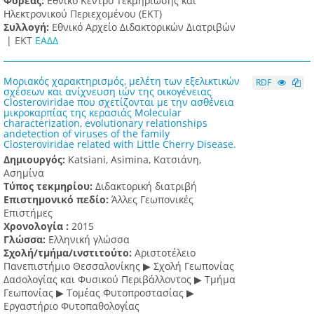
Φορέας:
Εθνικό Κέντρο Τεκμηρίωσης και
Ηλεκτρονικού Περιεχομένου (ΕΚΤ)
Συλλογή:
Εθνικό Αρχείο Διδακτορικών Διατριβών
|
ΕΚΤ
ΕΑΔΔ
Μοριακός χαρακτηρισμός, μελέτη των εξελικτικών
RDF
σχέσεων και ανίχνευση ιών της οικογένειας
Closteroviridae που σχετίζονται με την ασθένεια
μικροκαρπίας της κερασιάς Molecular
characterization, evolutionary relationships
andetection of viruses of the family
Closteroviridae related with Little Cherry Disease.
Δημιουργός:
Katsiani, Asimina, Κατσιάνη,
Ασημίνα
Τύπος τεκμηρίου:
Διδακτορική διατριβή
Επιστημονικό πεδίο:
Άλλες Γεωπονικές
Επιστήμες
Χρονολογία :
2015
Γλώσσα:
Ελληνική γλώσσα
Σχολή/τμήμα/ινστιτούτο:
Αριστοτέλειο
Πανεπιστήμιο Θεσσαλονίκης ▶ Σχολή Γεωπονίας
Δασολογίας και Φυσικού Περιβάλλοντος ▶ Τμήμα
Γεωπονίας ▶ Τομέας Φυτοπροστασίας ▶
Εργαστήριο Φυτοπαθολογίας