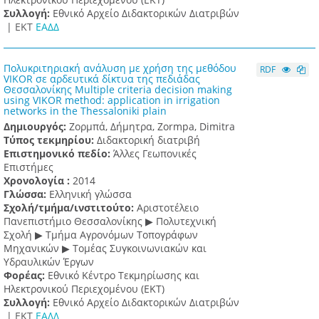
Συλλογή:
Εθνικό Αρχείο Διδακτορικών Διατριβών
|
ΕΚΤ
ΕΑΔΔ
Πολυκριτηριακή ανάλυση με χρήση της μεθόδου
RDF
VIKOR σε αρδευτικά δίκτυα της πεδιάδας
Θεσσαλονίκης Multiple criteria decision making
using VIKOR method: application in irrigation
networks in the Thessaloniki plain
Δημιουργός:
Ζορμπά, Δήμητρα, Zormpa, Dimitra
Τύπος τεκμηρίου:
Διδακτορική διατριβή
Επιστημονικό πεδίο:
Άλλες Γεωπονικές
Επιστήμες
Χρονολογία :
2014
Γλώσσα:
Ελληνική γλώσσα
Σχολή/τμήμα/ινστιτούτο:
Αριστοτέλειο
Πανεπιστήμιο Θεσσαλονίκης ▶ Πολυτεχνική
Σχολή ▶ Τμήμα Αγρονόμων Τοπογράφων
Μηχανικών ▶ Τομέας Συγκοινωνιακών και
Υδραυλικών Έργων
Φορέας:
Εθνικό Κέντρο Τεκμηρίωσης και
Ηλεκτρονικού Περιεχομένου (ΕΚΤ)
Συλλογή:
Εθνικό Αρχείο Διδακτορικών Διατριβών
|
ΕΚΤ
ΕΑΔΔ