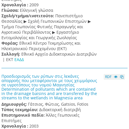
Χρονολογία :
2009
Γλώσσα:
Ελληνική γλώσσα
Σχολή/τμήμα/ινστιτούτο:
Πανεπιστήμιο
Θεσσαλίας ▶ Σχολή Γεωπονικών Επιστημών ▶
Τμήμα Γεωπονίας Φυτικής Παραγωγής και
Αγροτικού Περιβάλλοντος ▶ Εργαστήριο
Εντομολογίας και Γεωργικής Ζωολογίας
Φορέας:
Εθνικό Κέντρο Τεκμηρίωσης και
Ηλεκτρονικού Περιεχομένου (ΕΚΤ)
Συλλογή:
Εθνικό Αρχείο Διδακτορικών Διατριβών
|
ΕΚΤ
ΕΑΔΔ
Προσδιορισμός των ρύπων στις λεκάνες
RDF
απορροής που μεταφέρονται με τους χειμμάρους
σε υγροτόπους του νομού Μαγνησίας
Determination of pollutants which are contained
in the drainage baisins and are transfered by the
streams to the wetlands in Magnesia area
Δημιουργός:
Γάτσιος, Φώτιος, Gatsios, Fotios
Τύπος τεκμηρίου:
Διδακτορική διατριβή
Επιστημονικό πεδίο:
Άλλες Γεωπονικές
Επιστήμες
Χρονολογία :
2003