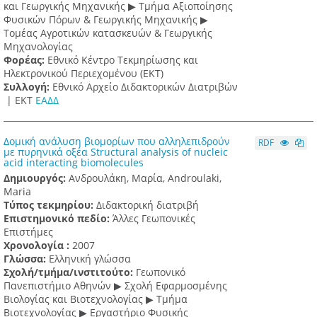
και Γεωργικής Μηχανικής ▶ Τμήμα Αξιοποίησης
Φυσικών Πόρων & Γεωργικής Μηχανικής ▶
Τομέας Αγροτικών κατασκευών & Γεωργικής
Μηχανολογίας
Φορέας:
Εθνικό Κέντρο Τεκμηρίωσης και
Ηλεκτρονικού Περιεχομένου (ΕΚΤ)
Συλλογή:
Εθνικό Αρχείο Διδακτορικών Διατριβών
|
ΕΚΤ
ΕΑΔΔ
Δομική ανάλυση βιομορίων που αλληλεπιδρούν
RDF
με πυρηνικά οξέα Structural analysis of nucleic
acid interacting biomolecules
Δημιουργός:
Ανδρουλάκη, Μαρία, Androulaki,
Maria
Τύπος τεκμηρίου:
Διδακτορική διατριβή
Επιστημονικό πεδίο:
Άλλες Γεωπονικές
Επιστήμες
Χρονολογία :
2007
Γλώσσα:
Ελληνική γλώσσα
Σχολή/τμήμα/ινστιτούτο:
Γεωπονικό
Πανεπιστήμιο Αθηνών ▶ Σχολή Εφαρμοσμένης
Βιολογίας και Βιοτεχνολογίας ▶ Τμήμα
Βιοτεχνολογίας ▶ Εργαστήριο Φυσικής