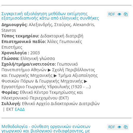
Συγκριτική αξιολόγηση μεθόδων εκτίμησης
RDF
εξατμισοδιαπνοής κάτω από ελληνικές συνθήκες
Δημιουργός:
Αλεξανδρής, Σταύρος, Alexandris,
Stavros
Τύπος τεκμηρίου:
Διδακτορική διατριβή
Επιστημονικό πεδίο:
Άλλες Γεωπονικές
Επιστήμες
Χρονολογία :
2003
Γλώσσα:
Ελληνική γλώσσα
Σχολή/τμήμα/ινστιτούτο:
Γεωπονικό
Πανεπιστήμιο Αθηνών ▶ Σχολή Περιβάλλοντος
και Γεωργικής Μηχανικής ▶ Τμήμα Αξιοποίησης
Φυσικών Πόρων & Γεωργικής Μηχανικής ▶
Εργαστήριο Γεωργικής Υδραυλικής (1920 - ...)
Φορέας:
Εθνικό Κέντρο Τεκμηρίωσης και
Ηλεκτρονικού Περιεχομένου (ΕΚΤ)
Συλλογή:
Εθνικό Αρχείο Διδακτορικών Διατριβών
|
ΕΚΤ
ΕΑΔΔ
Μεθοδολογία - σύνθεση οργανικών ενώσεων
RDF
γεωργικού και βιολογικού ενδιαφέροντος, με