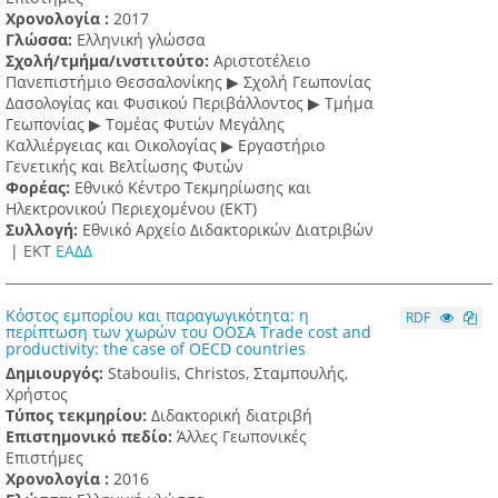
Χρονολογία :
2017
Γλώσσα:
Ελληνική γλώσσα
Σχολή/τμήμα/ινστιτούτο:
Αριστοτέλειο
Πανεπιστήμιο Θεσσαλονίκης ▶ Σχολή Γεωπονίας
Δασολογίας και Φυσικού Περιβάλλοντος ▶ Τμήμα
Γεωπονίας ▶ Τομέας Φυτών Μεγάλης
Καλλιέργειας και Οικολογίας ▶ Εργαστήριο
Γενετικής και Βελτίωσης Φυτών
Φορέας:
Εθνικό Κέντρο Τεκμηρίωσης και
Ηλεκτρονικού Περιεχομένου (ΕΚΤ)
Συλλογή:
Εθνικό Αρχείο Διδακτορικών Διατριβών
|
ΕΚΤ
ΕΑΔΔ
Κόστος εμπορίου και παραγωγικότητα: η
RDF
περίπτωση των χωρών του ΟΟΣΑ Trade cost and
productivity: the case of OECD countries
Δημιουργός:
Staboulis, Christos, Σταμπουλής,
Χρήστος
Τύπος τεκμηρίου:
Διδακτορική διατριβή
Επιστημονικό πεδίο:
Άλλες Γεωπονικές
Επιστήμες
Χρονολογία :
2016