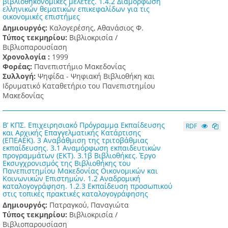
βιβλιοθηκονομικές μελέτες. 1.4.2 Διαμόρφωση
ελληνικών θεματικών επικεφαλίδων για τις
οικονομικές επιστήμες
Δημιουργός:
Καλογερέσης, Αθανάσιος Φ.
Τύπος τεκμηρίου:
Βιβλιοκρισία /
Βιβλιοπαρουσίαση
Χρονολογία :
1999
Φορέας:
Πανεπιστήμιο Μακεδονίας
Συλλογή:
Ψηφίδα - Ψηφιακή Βιβλιοθήκη και
Ιδρυματικό Καταθετήριο του Πανεπιστημίου
Μακεδονίας
Β’ ΚΠΣ. Επιχειρησιακό Πρόγραμμα Εκπαίδευσης
RDF
και Αρχικής Επαγγελματικής Κατάρτισης
(ΕΠΕΑΕΚ). 3 Αναβάθμιση της τριτοβάθμιας
εκπαίδευσης. 3.1 Αναμόρφωση εκπαιδευτικών
προγραμμάτων (ΕΚΤ). 3.1β Βιβλιοθήκες. Έργο
Εκσυγχρονισμός της Βιβλιοθήκης του
Πανεπιστημίου Μακεδονίας Οικονομικών και
Κοινωνικών Επιστημών. 1.2 Αναδρομική
καταλογογράφηση. 1.2.3 Εκπαίδευση προσωπικού
στις τοπικές πρακτικές καταλογογράφησης
Δημιουργός:
Πατραγκού, Παναγιώτα
Τύπος τεκμηρίου:
Βιβλιοκρισία /
Βιβλιοπαρουσίαση