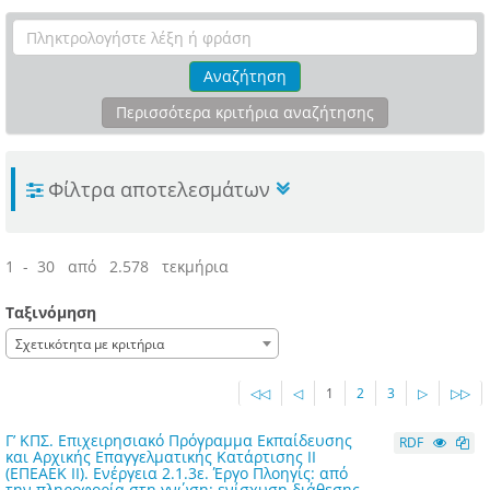
Αναζήτηση
Περισσότερα κριτήρια αναζήτησης
Φίλτρα αποτελεσμάτων
1 - 30 από 2.578 τεκμήρια
Ταξινόμηση
Σχετικότητα με κριτήρια
◁◁
◁
1
2
3
▷
▷▷
Γ’ ΚΠΣ. Επιχειρησιακό Πρόγραμμα Εκπαίδευσης
RDF
και Αρχικής Επαγγελματικής Κατάρτισης ΙΙ
(ΕΠΕΑΕΚ ΙΙ). Ενέργεια 2.1.3ε. Έργο Πλοηγίς: από
την πληροφορία στη γνώση: ενίσχυση διάθεσης