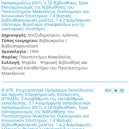
προγραμμάτων (ΕΚΤ). 3.1β Βιβλιοθήκες. Έργο
Εκσυγχρονισμός της Βιβλιοθήκης του
Πανεπιστημίου Μακεδονίας Οικονομικών και
Κοινωνικών Επιστημών. 1.4 Βασικές
βιβλιοθηκονομικές μελέτες. 1.4.2 Διαμόρφωση
ελληνικών θεματικών επικεφαλίδων για τις
οικονομικές επιστήμες
Δημιουργός:
Χατζηδημητρίου, Ιωάννης
Τύπος τεκμηρίου:
Βιβλιοκρισία /
Βιβλιοπαρουσίαση
Χρονολογία :
1999
Φορέας:
Πανεπιστήμιο Μακεδονίας
Συλλογή:
Ψηφίδα - Ψηφιακή Βιβλιοθήκη και
Ιδρυματικό Καταθετήριο του Πανεπιστημίου
Μακεδονίας
Β’ ΚΠΣ. Επιχειρησιακό Πρόγραμμα Εκπαίδευσης
RDF
και Αρχικής Επαγγελματικής Κατάρτισης
(ΕΠΕΑΕΚ). 3 Αναβάθμιση της τριτοβάθμιας
εκπαίδευσης. 3.1 Αναμόρφωση εκπαιδευτικών
προγραμμάτων (ΕΚΤ). 3.1β Βιβλιοθήκες. Έργο
Εκσυγχρονισμός της Βιβλιοθήκης του
Πανεπιστημίου Μακεδονίας Οικονομικών και
Κοινωνικών Επιστημών. 1.4 Βασικές
βιβλιοθηκονομικές μελέτες. 1.4.2 Διαμόρφωση
ελληνικών θεματικών επικεφαλίδων για τις