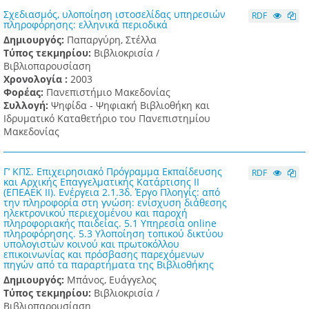
Σχεδιασμός, υλοποίηση ιστοσελίδας υπηρεσιών
RDF
πληροφόρησης: ελληνικά περιοδικά
Δημιουργός:
Παπαργύρη, Στέλλα
Τύπος τεκμηρίου:
Βιβλιοκρισία /
Βιβλιοπαρουσίαση
Χρονολογία :
2003
Φορέας:
Πανεπιστήμιο Μακεδονίας
Συλλογή:
Ψηφίδα - Ψηφιακή Βιβλιοθήκη και
Ιδρυματικό Καταθετήριο του Πανεπιστημίου
Μακεδονίας
Γ’ ΚΠΣ. Επιχειρησιακό Πρόγραμμα Εκπαίδευσης
RDF
και Αρχικής Επαγγελματικής Κατάρτισης ΙΙ
(ΕΠΕΑΕΚ ΙΙ). Ενέργεια 2.1.3δ. Έργο Πλοηγίς: από
την πληροφορία στη γνώση: ενίσχυση διάθεσης
ηλεκτρονικού περιεχομένου και παροχή
πληροφοριακής παιδείας. 5.1 Υπηρεσία online
πληροφόρησης. 5.3 Υλοποίηση τοπικού δικτύου
υπολογιστών κοινού και πρωτοκόλλου
επικοινωνίας και πρόσβασης παρεχόμενων
πηγών από τα παραρτήματα της Βιβλιοθήκης
Δημιουργός:
Μπάνος, Ευάγγελος
Τύπος τεκμηρίου:
Βιβλιοκρισία /
Βιβλιοπαρουσίαση