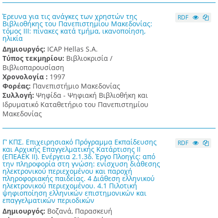
Έρευνα για τις ανάγκες των χρηστών της
RDF
Βιβλιοθήκης του Πανεπιστημίου Μακεδονίας:
τόμος III: πίνακες κατά τμήμα, ικανοποίηση,
ηλικία
Δημιουργός:
ICAP Hellas S.A.
Τύπος τεκμηρίου:
Βιβλιοκρισία /
Βιβλιοπαρουσίαση
Χρονολογία :
1997
Φορέας:
Πανεπιστήμιο Μακεδονίας
Συλλογή:
Ψηφίδα - Ψηφιακή Βιβλιοθήκη και
Ιδρυματικό Καταθετήριο του Πανεπιστημίου
Μακεδονίας
Γ’ ΚΠΣ. Επιχειρησιακό Πρόγραμμα Εκπαίδευσης
RDF
και Αρχικής Επαγγελματικής Κατάρτισης ΙΙ
(ΕΠΕΑΕΚ ΙΙ). Ενέργεια 2.1.3δ. Έργο Πλοηγίς: από
την πληροφορία στη γνώση: ενίσχυση διάθεσης
ηλεκτρονικού περιεχομένου και παροχή
πληροφοριακής παιδείας. 4 Διάθεση ελληνικού
ηλεκτρονικού περιεχομένου. 4.1 Πιλοτική
ψηφιοποίηση ελληνικών επιστημονικών και
επαγγελματικών περιοδικών
Δημιουργός:
Βοζανά, Παρασκευή