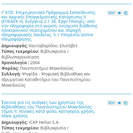
Γ’ ΚΠΣ. Επιχειρησιακό Πρόγραμμα Εκπαίδευσης
RDF
και Αρχικής Επαγγελματικής Κατάρτισης ΙΙ
(ΕΠΕΑΕΚ ΙΙ). Ενέργεια 2.1.3δ. Έργο Πλοηγίς: από
την πληροφορία στη γνώση: ενίσχυση διάθεσης
ηλεκτρονικού περιεχομένου και παροχή
πληροφοριακής παιδείας. 5.1 Υπηρεσία online
πληροφόρησης
Δημιουργός:
Χανταβαρίδου, Ελισάβετ
Τύπος τεκμηρίου:
Βιβλιοκρισία /
Βιβλιοπαρουσίαση
Χρονολογία :
2004
Φορέας:
Πανεπιστήμιο Μακεδονίας
Συλλογή:
Ψηφίδα - Ψηφιακή Βιβλιοθήκη και
Ιδρυματικό Καταθετήριο του Πανεπιστημίου
Μακεδονίας
Έρευνα για τις ανάγκες των χρηστών της
RDF
Βιβλιοθήκης του Πανεπιστημίου Μακεδονίας:
τόμος II: πίνακες κατά φύλο, κατηγορία, χρήση,
λόγοι χρήσης
Δημιουργός:
ICAP Hellas S.A.
Τύπος τεκμηρίου:
Βιβλιοκρισία /