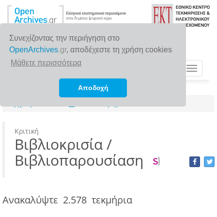
Συνεχίζοντας την περιήγηση στο
OpenArchives
.gr
, αποδέχεστε τη χρήση cookies
Μάθετε περισσότερα
Toggle
navigat
Αποδοχή
Αρχική σελίδα
Τύποι τεκμηρίων
Κριτική
Βιβλιοκρισία /
Βιβλιοπαρουσίαση
Ανακαλύψτε
2.578 τεκμήρια