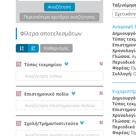
Ταξινόμησ
Αναζήτηση
Σχετικότη
Περισσότερα κριτήρια αναζήτησης
Αναγραφή δ
Φίλτρα αποτελεσμάτων
Δημιουργό
Τύπος τεκ
Επιστημον
Καθαρισμός
Χρονολογί
Γλώσσα:
Α
Περιοδικό
Tύπος τεκμηρίου
Φορέας:
Όμ
Συλλογή:
Ο
Ευχαριστήρ
Επιστημονικό πεδίο
Δημιουργό
Τύπος τεκ
Επιστημον
Χρονολογί
Γλώσσα:
Α
Σχολή/Τμήμα/Ινστιτούτο
Περιοδικό
Φορέας:
Όμ