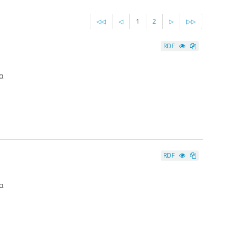
◁◁
◁
1
2
▷
▷▷
RDF
α
RDF
α