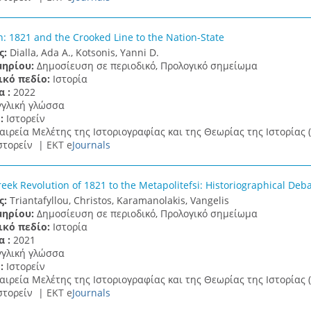
n: 1821 and the Crooked Line to the Nation-State
ς:
Dialla, Ada A., Kotsonis, Yanni D.
μηρίου:
Δημοσίευση σε περιοδικό, Προλογικό σημείωμα
ικό πεδίο:
Ιστορία
α :
2022
γγλική γλώσσα
 :
Ιστορείν
αιρεία Μελέτης της Ιστοριογραφίας και της Θεωρίας της Ιστορίας (
στορείν |
ΕΚΤ e
Journals
eek Revolution of 1821 to the Metapolitefsi: Historiographical Deb
ς:
Triantafyllou, Christos, Karamanolakis, Vangelis
μηρίου:
Δημοσίευση σε περιοδικό, Προλογικό σημείωμα
ικό πεδίο:
Ιστορία
α :
2021
γγλική γλώσσα
 :
Ιστορείν
αιρεία Μελέτης της Ιστοριογραφίας και της Θεωρίας της Ιστορίας (
στορείν |
ΕΚΤ e
Journals