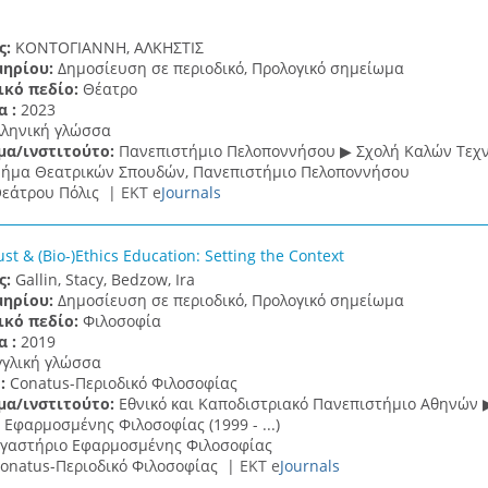
ς:
ΚΟΝΤΟΓΙΑΝΝΗ, ΑΛΚΗΣΤΙΣ
μηρίου:
Δημοσίευση σε περιοδικό, Προλογικό σημείωμα
ικό πεδίο:
Θέατρο
α :
2023
λληνική γλώσσα
μα/ινστιτούτο:
Πανεπιστήμιο Πελοποννήσου ▶ Σχολή Καλών Τεχ
ήμα Θεατρικών Σπουδών, Πανεπιστήμιο Πελοποννήσου
εάτρου Πόλις |
ΕΚΤ e
Journals
st & (Bio-)Ethics Education: Setting the Context
ς:
Gallin, Stacy, Bedzow, Ira
μηρίου:
Δημοσίευση σε περιοδικό, Προλογικό σημείωμα
ικό πεδίο:
Φιλοσοφία
α :
2019
γγλική γλώσσα
 :
Conatus-Περιοδικό Φιλοσοφίας
μα/ινστιτούτο:
Εθνικό και Καποδιστριακό Πανεπιστήμιο Αθηνών 
Εφαρμοσμένης Φιλοσοφίας (1999 - ...)
γαστήριο Εφαρμοσμένης Φιλοσοφίας
onatus-Περιοδικό Φιλοσοφίας |
ΕΚΤ e
Journals