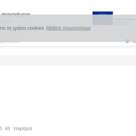
στε τη χρήση cookies
Μάθετε περισσότερα
ργικότητα
Σ
ό 43 τεκμήρια