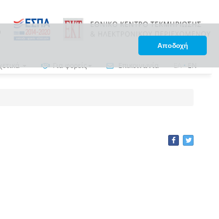
Αποδοχή
χετικά
Για φορείς
Επικοινωνία
ΕΛ
•
EN