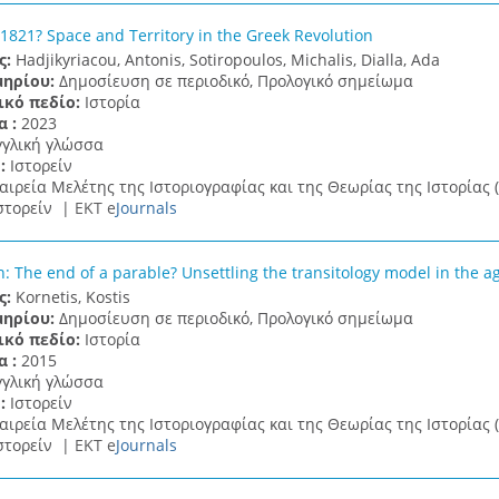
821? Space and Territory in the Greek Revolution
ς:
Hadjikyriacou, Antonis, Sotiropoulos, Michalis, Dialla, Ada
μηρίου:
Δημοσίευση σε περιοδικό, Προλογικό σημείωμα
ικό πεδίο:
Ιστορία
α :
2023
γγλική γλώσσα
 :
Ιστορείν
αιρεία Μελέτης της Ιστοριογραφίας και της Θεωρίας της Ιστορίας (
στορείν |
ΕΚΤ e
Journals
n: The end of a parable? Unsettling the transitology model in the age
ς:
Kornetis, Kostis
μηρίου:
Δημοσίευση σε περιοδικό, Προλογικό σημείωμα
ικό πεδίο:
Ιστορία
α :
2015
γγλική γλώσσα
 :
Ιστορείν
αιρεία Μελέτης της Ιστοριογραφίας και της Θεωρίας της Ιστορίας (
στορείν |
ΕΚΤ e
Journals