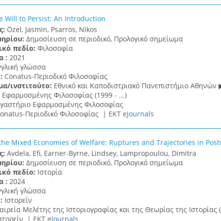
 Will to Persist: An Introduction
ς:
Özel, Jasmin, Psarros, Nikos
μηρίου:
Δημοσίευση σε περιοδικό, Προλογικό σημείωμα
ικό πεδίο:
Φιλοσοφία
α :
2021
γγλική γλώσσα
 :
Conatus-Περιοδικό Φιλοσοφίας
μα/ινστιτούτο:
Εθνικό και Καποδιστριακό Πανεπιστήμιο Αθηνών 
Εφαρμοσμένης Φιλοσοφίας (1999 - ...)
γαστήριο Εφαρμοσμένης Φιλοσοφίας
onatus-Περιοδικό Φιλοσοφίας |
ΕΚΤ e
Journals
he Mixed Economies of Welfare: Ruptures and Trajectories in Post
ς:
Avdela, Efi, Earner-Byrne, Lindsey, Lampropoulou, Dimitra
μηρίου:
Δημοσίευση σε περιοδικό, Προλογικό σημείωμα
ικό πεδίο:
Ιστορία
α :
2024
γγλική γλώσσα
 :
Ιστορείν
αιρεία Μελέτης της Ιστοριογραφίας και της Θεωρίας της Ιστορίας (
στορείν |
ΕΚΤ e
Journals