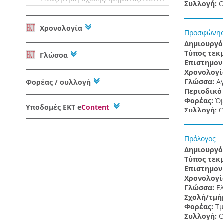
Συλλογή:
Ο
Χρονολογία
Προσφώνη
Δημιουργό
Τύπος τεκ
Γλώσσα
Επιστημον
Χρονολογί
Γλώσσα:
Α
Φορέας / συλλογή
Περιοδικό
Φορέας:
Όμ
Υποδομές
ΕΚΤ e
Content
Συλλογή:
Ο
Πρόλογος
Δημιουργό
Τύπος τεκ
Επιστημον
Χρονολογί
Γλώσσα:
Ε
Σχολή/τμή
Φορέας:
Τμ
Συλλογή:
Θ