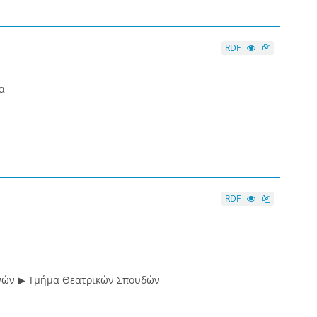
RDF
α
RDF
νών ▶ Τμήμα Θεατρικών Σπουδών