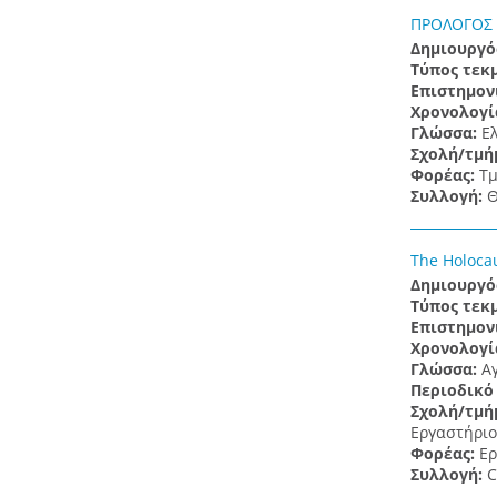
ΠΡΟΛΟΓΟΣ
Δημιουργό
Τύπος τεκ
Επιστημον
Χρονολογί
Γλώσσα:
Ε
Σχολή/τμή
Φορέας:
Τμ
Συλλογή:
Θ
The Holocau
Δημιουργό
Τύπος τεκ
Επιστημον
Χρονολογί
Γλώσσα:
Α
Περιοδικό
Σχολή/τμή
Εργαστήριο 
Φορέας:
Ερ
Συλλογή:
C