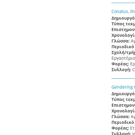
Conatus, the
Δημιουργό
Τύπος τεκ
Επιστημον
Χρονολογί
Γλώσσα:
Α
Περιοδικό
Σχολή/τμή
Εργαστήριο 
Φορέας:
Ερ
Συλλογή:
C
Gendering t
Δημιουργό
Τύπος τεκ
Επιστημον
Χρονολογί
Γλώσσα:
Α
Περιοδικό
Φορέας:
Ετ
Συλλογή:
Ι