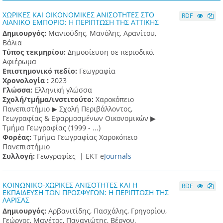
ΧΩΡΙΚΕΣ ΚΑΙ ΟΙΚΟΝΟΜΙΚΕΣ ΑΝΙΣΟΤΗΤΕΣ ΣΤΟ
RDF
ΛΙΑΝΙΚΟ ΕΜΠΟΡΙΟ: Η ΠΕΡΙΠΤΩΣΗ ΤΗΣ ΑΤΤΙΚΗΣ
Δημιουργός:
Μανιούδης, Μανόλης, Αρανίτου,
Βάλια
Τύπος τεκμηρίου:
Δημοσίευση σε περιοδικό,
Αφιέρωμα
Επιστημονικό πεδίο:
Γεωγραφία
Χρονολογία :
2023
Γλώσσα:
Ελληνική γλώσσα
Σχολή/τμήμα/ινστιτούτο:
Χαροκόπειο
Πανεπιστήμιο ▶ Σχολή Περιβάλλοντος,
Γεωγραφίας & Εφαρμοσμένων Οικονομικών ▶
Τμήμα Γεωγραφίας (1999 - ...)
Φορέας:
Τμήμα Γεωγραφίας Χαροκόπειο
Πανεπιστήμιο
Συλλογή:
Γεωγραφίες |
ΕΚΤ e
Journals
ΚΟΙΝΩΝΙΚΟ-ΧΩΡΙΚΕΣ ΑΝΙΣΟΤΗΤΕΣ ΚΑΙ Η
RDF
ΕΚΠΑΙΔΕΥΣΗ ΤΩΝ ΠΡΟΣΦΥΓΩΝ: Η ΠΕΡΙΠΤΩΣΗ ΤΗΣ
ΛΑΡΙΣΑΣ
Δημιουργός:
Αρβανιτίδης, Πασχάλης, Γρηγορίου,
Γεώργος, Μανέτος, Παναγιώτης, Βέργου,