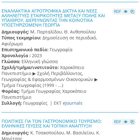
ΕΝΑΛΛΑΚΤΙΚΑ ΑΓΡΟΤΡΟΦΙΚΑ ΔΙΚΤΥΑ ΚΑΙ ΝΕΕΣ
RDF
ΑΛΛΗΛΕΓΓΥΕΣ ΕΤΑΙΡΙΚΟΤΗΤΕΣ ΜΕΤΑΞΥ ΠΟΛΗΣ ΚΑΙ
ΥΠΑΙΘΡΟΥ. ΔΙΕΡΕΥΝΩΝΤΑΣ ΤΗΝ ΚΟΙΝΟΤΙΚΑ
ΥΠΟΣΤΗΡΙΖΟΜΕΝΗ ΓΕΩΡΓΊΑ
Δημιουργός:
Μ. Παρταλίδου, Θ. Ανθοπούλου
Τύπος τεκμηρίου:
Δημοσίευση σε περιοδικό,
Αφιέρωμα
Επιστημονικό πεδίο:
Γεωγραφία
Χρονολογία :
2023
Γλώσσα:
Ελληνική γλώσσα
Σχολή/τμήμα/ινστιτούτο:
Χαροκόπειο
Πανεπιστήμιο ▶ Σχολή Περιβάλλοντος,
Γεωγραφίας & Εφαρμοσμένων Οικονομικών ▶
Τμήμα Γεωγραφίας (1999 - ...)
Φορέας:
Τμήμα Γεωγραφίας Χαροκόπειο
Πανεπιστήμιο
Συλλογή:
Γεωγραφίες |
ΕΚΤ e
Journals
ΠΟΛΙΤΙΚΕΣ ΓΙΑ ΤΟΝ ΓΑΣΤΡΟΝΟΜΙΚΟ ΤΟΥΡΙΣΜΟ:
RDF
ΕΛΛΗΝΙΚΕΣ ΓΕΥΣΕΙΣ ΚΑΙ ΤΟΠΙΚΗ ΑΝΑΠΤΥΞΗ
Δημιουργός:
Κ. Τσακοπούλου, Μ. Βασιλείου, Κ.
Μανίτσας