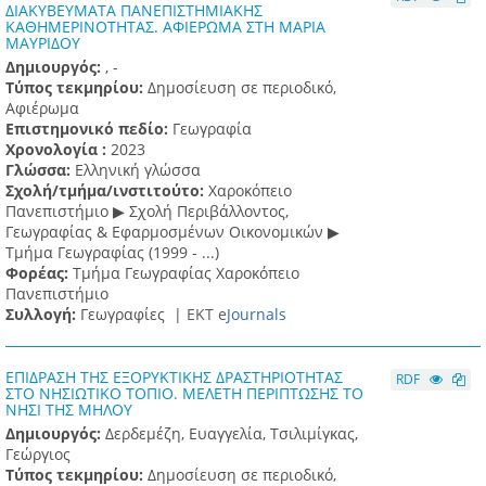
ΔΙΑΚΥΒΕΥΜΑΤΑ ΠΑΝΕΠΙΣΤΗΜΙΑΚΗΣ
ΚΑΘΗΜΕΡΙΝΟΤΗΤΑΣ. ΑΦΙΕΡΩΜΑ ΣΤΗ ΜΑΡΙΑ
ΜΑΥΡΙΔΟΥ
Δημιουργός:
, -
Τύπος τεκμηρίου:
Δημοσίευση σε περιοδικό,
Αφιέρωμα
Επιστημονικό πεδίο:
Γεωγραφία
Χρονολογία :
2023
Γλώσσα:
Ελληνική γλώσσα
Σχολή/τμήμα/ινστιτούτο:
Χαροκόπειο
Πανεπιστήμιο ▶ Σχολή Περιβάλλοντος,
Γεωγραφίας & Εφαρμοσμένων Οικονομικών ▶
Τμήμα Γεωγραφίας (1999 - ...)
Φορέας:
Τμήμα Γεωγραφίας Χαροκόπειο
Πανεπιστήμιο
Συλλογή:
Γεωγραφίες |
ΕΚΤ e
Journals
ΕΠΙΔΡΑΣΗ ΤΗΣ ΕΞΟΡΥΚΤΙΚΗΣ ΔΡΑΣΤΗΡΙΟΤΗΤΑΣ
RDF
ΣΤΟ ΝΗΣΙΩΤΙΚΟ ΤΟΠΙΟ. ΜΕΛΕΤΗ ΠΕΡΙΠΤΩΣΗΣ ΤΟ
ΝΗΣΙ ΤΗΣ ΜΗΛΟΥ
Δημιουργός:
Δερδεμέζη, Ευαγγελία, Τσιλιμίγκας,
Γεώργιος
Τύπος τεκμηρίου:
Δημοσίευση σε περιοδικό,