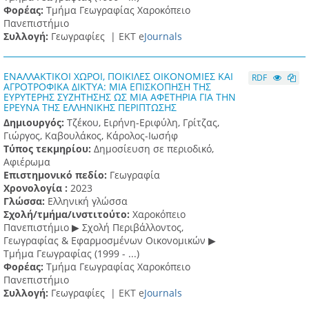
Φορέας:
Τμήμα Γεωγραφίας Χαροκόπειο
Πανεπιστήμιο
Συλλογή:
Γεωγραφίες |
ΕΚΤ e
Journals
ΕΝΑΛΛΑΚΤΙΚΟΙ ΧΩΡΟΙ, ΠΟΙΚΙΛΕΣ ΟΙΚΟΝΟΜΙΕΣ ΚΑΙ
RDF
ΑΓΡΟΤΡΟΦΙΚΑ ΔΙΚΤΥΑ: ΜΙΑ ΕΠΙΣΚΟΠΗΣΗ ΤΗΣ
ΕΥΡΥΤΕΡΗΣ ΣΥΖΗΤΗΣΗΣ ΩΣ ΜΙΑ ΑΦΕΤΗΡΙΑ ΓΙΑ ΤΗΝ
ΕΡΕΥΝΑ ΤΗΣ ΕΛΛΗΝΙΚΗΣ ΠΕΡΙΠΤΩΣΗΣ
Δημιουργός:
Τζέκου, Ειρήνη-Εριφύλη, Γρίτζας,
Γιώργος, Καβουλάκος, Κάρολος-Ιωσήφ
Τύπος τεκμηρίου:
Δημοσίευση σε περιοδικό,
Αφιέρωμα
Επιστημονικό πεδίο:
Γεωγραφία
Χρονολογία :
2023
Γλώσσα:
Ελληνική γλώσσα
Σχολή/τμήμα/ινστιτούτο:
Χαροκόπειο
Πανεπιστήμιο ▶ Σχολή Περιβάλλοντος,
Γεωγραφίας & Εφαρμοσμένων Οικονομικών ▶
Τμήμα Γεωγραφίας (1999 - ...)
Φορέας:
Τμήμα Γεωγραφίας Χαροκόπειο
Πανεπιστήμιο
Συλλογή:
Γεωγραφίες |
ΕΚΤ e
Journals