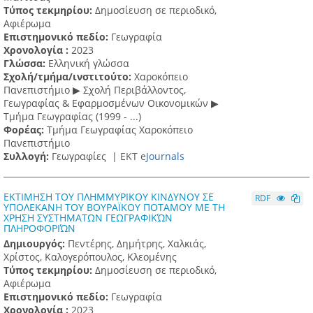
Τύπος τεκμηρίου:
Δημοσίευση σε περιοδικό,
Αφιέρωμα
Επιστημονικό πεδίο:
Γεωγραφία
Χρονολογία :
2023
Γλώσσα:
Ελληνική γλώσσα
Σχολή/τμήμα/ινστιτούτο:
Χαροκόπειο
Πανεπιστήμιο ▶ Σχολή Περιβάλλοντος,
Γεωγραφίας & Εφαρμοσμένων Οικονομικών ▶
Τμήμα Γεωγραφίας (1999 - ...)
Φορέας:
Τμήμα Γεωγραφίας Χαροκόπειο
Πανεπιστήμιο
Συλλογή:
Γεωγραφίες |
ΕΚΤ e
Journals
ΕΚΤΙΜΗΣΗ ΤΟΥ ΠΛΗΜΜΥΡΙΚΟΥ ΚΙΝΔΥΝΟΥ ΣΕ
RDF
ΥΠΟΛΕΚΑΝΗ ΤΟΥ ΒΟΥΡΑΪΚΟΥ ΠΟΤΑΜΟΥ ΜΕ ΤΗ
ΧΡΗΣΗ ΣΥΣΤΗΜΑΤΩΝ ΓΕΩΓΡΑΦΙΚΏΝ
ΠΛΗΡΟΦΟΡΙΏΝ
Δημιουργός:
Πεντέρης, Δημήτρης, Χαλκιάς,
Χρίστος, Καλογερόπουλος, Κλεομένης
Τύπος τεκμηρίου:
Δημοσίευση σε περιοδικό,
Αφιέρωμα
Επιστημονικό πεδίο:
Γεωγραφία
Χρονολογία :
2023