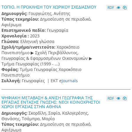
ΤΟΠΙΟ, Η ΠΡΟΚΛΗΣΗ ΤΟΥ ΧΩΡΙΚΟΥ ΣΧΕΔΙΑΣΜΟΥ
RDF
Δημιουργός:
Γουργιώτης, Ανέστης
Τύπος τεκμηρίου:
Δημοσίευση σε περιοδικό,
Αφιέρωμα
Επιστημονικό πεδίο:
Γεωγραφία
Χρονολογία :
2023
Γλώσσα:
Ελληνική γλώσσα
Σχολή/τμήμα/ινστιτούτο:
Χαροκόπειο
Πανεπιστήμιο ▶ Σχολή Περιβάλλοντος,
Γεωγραφίας & Εφαρμοσμένων Οικονομικών ▶
Τμήμα Γεωγραφίας (1999 - ...)
Φορέας:
Τμήμα Γεωγραφίας Χαροκόπειο
Πανεπιστήμιο
Συλλογή:
Γεωγραφίες |
ΕΚΤ e
Journals
ΨΗΦΙΑΚΗ ΜΕΤΑΒΑΣΗ & ΑΝΙΣΗ ΓΕΩΓΡΑΦΙΑ ΤΗΣ
RDF
ΕΡΓΑΣΙΑΣ ΕΝΤΑΣΗΣ ΓΝΩΣΗΣ: ΝΕΟΙ ΚΟΙΝΟΧΡΗΣΤΟΙ
ΧΩΡΟΙ ΕΡΓΑΣΙΑΣ ΣΤΗΝ ΑΘΗΝΑ
Δημιουργός:
Σκορδίλη, Σοφία, Καλογερέσης,
Θανάσης, Τσάμπρα, Μαρία
Τύπος τεκμηρίου:
Δημοσίευση σε περιοδικό,
Αφιέρωμα