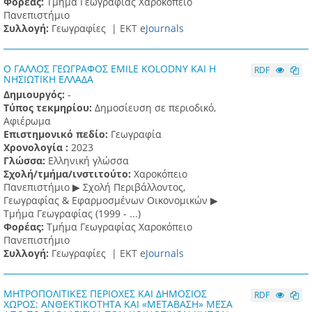
Φορέας:
Τμήμα Γεωγραφίας Χαροκόπειο
Πανεπιστήμιο
Συλλογή:
Γεωγραφίες |
ΕΚΤ e
Journals
Ο ΓΑΛΛΟΣ ΓΕΩΓΡΑΦΟΣ EMILE KOLODNY ΚΑΙ Η
RDF
ΝΗΣΙΩΤΙΚΗ ΕΛΛΑΔΑ
Δημιουργός:
-
Τύπος τεκμηρίου:
Δημοσίευση σε περιοδικό,
Αφιέρωμα
Επιστημονικό πεδίο:
Γεωγραφία
Χρονολογία :
2023
Γλώσσα:
Ελληνική γλώσσα
Σχολή/τμήμα/ινστιτούτο:
Χαροκόπειο
Πανεπιστήμιο ▶ Σχολή Περιβάλλοντος,
Γεωγραφίας & Εφαρμοσμένων Οικονομικών ▶
Τμήμα Γεωγραφίας (1999 - ...)
Φορέας:
Τμήμα Γεωγραφίας Χαροκόπειο
Πανεπιστήμιο
Συλλογή:
Γεωγραφίες |
ΕΚΤ e
Journals
ΜΗΤΡΟΠΟΛΙΤΙΚΕΣ ΠΕΡΙΟΧΕΣ ΚΑΙ ΔΗΜΟΣΙΟΣ
RDF
ΧΩΡΟΣ: ΑΝΘΕΚΤΙΚΟΤΗΤΑ ΚΑΙ «ΜΕΤΑΒΑΣΗ» ΜΕΣΑ