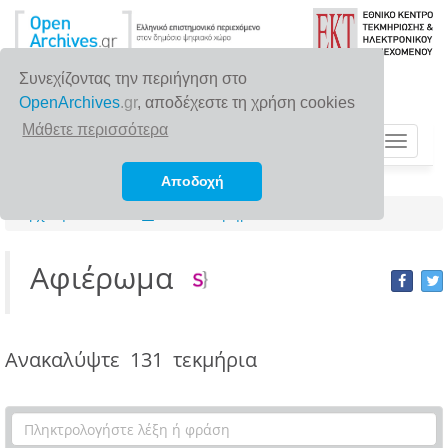
Συνεχίζοντας την περιήγηση στο
OpenArchives
.gr
, αποδέχεστε τη χρήση cookies
Μάθετε περισσότερα
Toggle
navigat
Αποδοχή
Αρχική σελίδα
Τύποι τεκμηρίων
Αφιέρωμα
Ανακαλύψτε
131 τεκμήρια