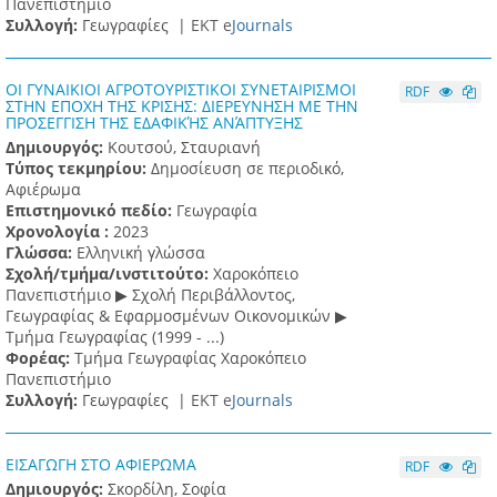
Πανεπιστήμιο
Συλλογή:
Γεωγραφίες |
ΕΚΤ e
Journals
ΟΙ ΓΥΝΑΙΚΙΟΙ ΑΓΡΟΤΟΥΡΙΣΤΙΚΟΙ ΣΥΝΕΤΑΙΡΙΣΜΟΙ
RDF
ΣΤΗΝ ΕΠΟΧΗ ΤΗΣ ΚΡΙΣΗΣ: ΔΙΕΡΕΥΝΗΣΗ ΜΕ ΤΗΝ
ΠΡΟΣΕΓΓΙΣΗ ΤΗΣ ΕΔΑΦΙΚΉΣ ΑΝΆΠΤΥΞΗΣ
Δημιουργός:
Κουτσού, Σταυριανή
Τύπος τεκμηρίου:
Δημοσίευση σε περιοδικό,
Αφιέρωμα
Επιστημονικό πεδίο:
Γεωγραφία
Χρονολογία :
2023
Γλώσσα:
Ελληνική γλώσσα
Σχολή/τμήμα/ινστιτούτο:
Χαροκόπειο
Πανεπιστήμιο ▶ Σχολή Περιβάλλοντος,
Γεωγραφίας & Εφαρμοσμένων Οικονομικών ▶
Τμήμα Γεωγραφίας (1999 - ...)
Φορέας:
Τμήμα Γεωγραφίας Χαροκόπειο
Πανεπιστήμιο
Συλλογή:
Γεωγραφίες |
ΕΚΤ e
Journals
ΕΙΣΑΓΩΓΗ ΣΤΟ ΑΦΙΕΡΩΜΑ
RDF
Δημιουργός:
Σκορδίλη, Σοφία