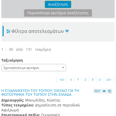
Αναζήτηση
Περισσότερα κριτήρια αναζήτησης
Φίλτρα αποτελεσμάτων
1 - 30 από 131 τεκμήρια
Ταξινόμηση
Σχετικότητα με κριτήρια
◁◁
◁
1
2
3
▷
▷▷
Η ΕΞΙΔΑΝΙΚΕΥΣΗ ΤΟΥ ΤΟΠΙΟΥ: ΣΧΟΛΙΟ ΓΙΑ ΤΗ
RDF
ΦΩΤΟΓΡΑΦΙΑ ΤΟΥ ΤΟΠΙΟΥ ΣΤΗΝ ΕΛΛΑΔΑ
Δημιουργός:
Μανωλίδης, Κώστας
Τύπος τεκμηρίου:
Δημοσίευση σε περιοδικό,
Αφιέρωμα
Επιστημονικό πεδίο:
Γεωγραφία