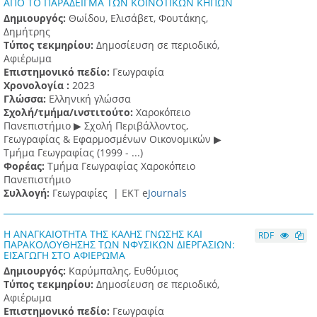
ΑΠΟ ΤΟ ΠΑΡΑΔΕΙΓΜΑ ΤΩΝ ΚΟΙΝΟΤΙΚΩΝ ΚΗΠΩΝ
Δημιουργός:
Θωίδου, Ελισάβετ, Φουτάκης,
Δημήτρης
Τύπος τεκμηρίου:
Δημοσίευση σε περιοδικό,
Αφιέρωμα
Επιστημονικό πεδίο:
Γεωγραφία
Χρονολογία :
2023
Γλώσσα:
Ελληνική γλώσσα
Σχολή/τμήμα/ινστιτούτο:
Χαροκόπειο
Πανεπιστήμιο ▶ Σχολή Περιβάλλοντος,
Γεωγραφίας & Εφαρμοσμένων Οικονομικών ▶
Τμήμα Γεωγραφίας (1999 - ...)
Φορέας:
Τμήμα Γεωγραφίας Χαροκόπειο
Πανεπιστήμιο
Συλλογή:
Γεωγραφίες |
ΕΚΤ e
Journals
Η ΑΝΑΓΚΑΙΟΤΗΤΑ ΤΗΣ ΚΑΛΗΣ ΓΝΩΣΗΣ ΚΑΙ
RDF
ΠΑΡΑΚΟΛΟΥΘΗΣΗΣ ΤΩΝ ΝΦΥΣΙΚΩΝ ΔΙΕΡΓΑΣΙΩΝ:
ΕΙΣΑΓΩΓΗ ΣΤΟ ΑΦΙΕΡΩΜΑ
Δημιουργός:
Καρύμπαλης, Ευθύμιος
Τύπος τεκμηρίου:
Δημοσίευση σε περιοδικό,
Αφιέρωμα
Επιστημονικό πεδίο:
Γεωγραφία