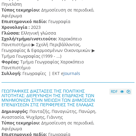
Πηνελόπη
Τύπος τεκμηρίου:
Δημοσίευση σε περιοδικό,
Αφιέρωμα
Επιστημονικό πεδίο:
Γεωγραφία
Χρονολογία :
2023
Γλώσσα:
Ελληνική γλώσσα
Σχολή/τμήμα/ινστιτούτο:
Χαροκόπειο
Πανεπιστήμιο ▶ Σχολή Περιβάλλοντος,
Γεωγραφίας & Εφαρμοσμένων Οικονομικών ▶
Τμήμα Γεωγραφίας (1999 - ...)
Φορέας:
Τμήμα Γεωγραφίας Χαροκόπειο
Πανεπιστήμιο
Συλλογή:
Γεωγραφίες |
ΕΚΤ e
Journals
ΓΕΩΓΡΑΦΙΚΕΣ ΔΙΑΣΤΑΣΕΙΣ ΤΗΣ ΠΟΛΙΤΙΚΗΣ
RDF
ΛΙΤΟΤΗΤΑΣ: ΔΙΕΡΕΥΝΗΣΗ ΤΗΣ ΕΠΙΔΡΑΣΗΣ ΤΩΝ
ΜΝΗΜΟΝΙΩΝ ΣΤΗΝ ΜΕΙΩΣΗ ΤΩΝ ΔΗΜΟΣΙΩΝ
ΕΠΕΝΔΥΣΕΩΝ ΣΤΙΣ ΠΕΡΙΦΕΡΕΙΕΣ ΤΗΣ ΕΛΛΑΔΑΣ
Δημιουργός:
Πανταζής, Παναγιώτης, Πανώρη,
Αναστασία, Ψυχάρης, Γιάννης
Τύπος τεκμηρίου:
Δημοσίευση σε περιοδικό,
Αφιέρωμα
Επιστημονικό πεδίο:
Γεωγραφία