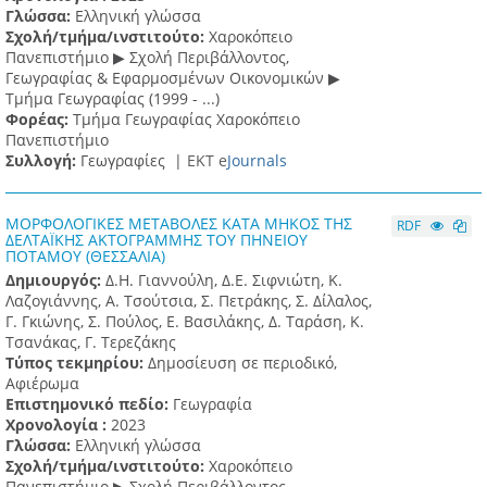
Γλώσσα:
Ελληνική γλώσσα
Σχολή/τμήμα/ινστιτούτο:
Χαροκόπειο
Πανεπιστήμιο ▶ Σχολή Περιβάλλοντος,
Γεωγραφίας & Εφαρμοσμένων Οικονομικών ▶
Τμήμα Γεωγραφίας (1999 - ...)
Φορέας:
Τμήμα Γεωγραφίας Χαροκόπειο
Πανεπιστήμιο
Συλλογή:
Γεωγραφίες |
ΕΚΤ e
Journals
ΜΟΡΦΟΛΟΓΙΚΕΣ ΜΕΤΑΒΟΛΕΣ ΚΑΤΑ ΜΗΚΟΣ ΤΗΣ
RDF
ΔΕΛΤΑΪΚΗΣ ΑΚΤΟΓΡΑΜΜΗΣ ΤΟΥ ΠΗΝΕΙΟΥ
ΠΟΤΑΜΟΥ (ΘΕΣΣΑΛΙΑ)
Δημιουργός:
Δ.Η. Γιαννούλη, Δ.Ε. Σιφνιώτη, K.
Λαζογιάννης, Α. Τσούτσια, Σ. Πετράκης, Σ. Δίλαλος,
Γ. Γκιώνης, Σ. Πούλος, Ε. Βασιλάκης, Δ. Ταράση, Κ.
Τσανάκας, Γ. Τερεζάκης
Τύπος τεκμηρίου:
Δημοσίευση σε περιοδικό,
Αφιέρωμα
Επιστημονικό πεδίο:
Γεωγραφία
Χρονολογία :
2023
Γλώσσα:
Ελληνική γλώσσα
Σχολή/τμήμα/ινστιτούτο:
Χαροκόπειο
Πανεπιστήμιο ▶ Σχολή Περιβάλλοντος,