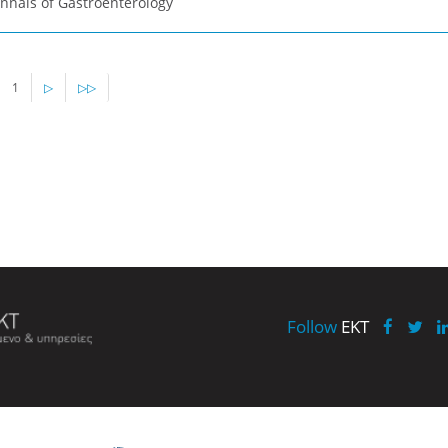
nnals of Gastroenterology
1
▷
▷▷
Follow
EKT