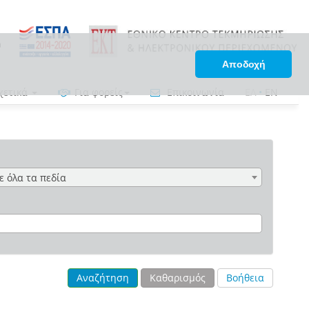
Αποδοχή
χετικά
Για φορείς
Επικοινωνία
ΕΛ
•
EN
ε όλα τα πεδία
Αναζήτηση
Καθαρισμός
Βοήθεια