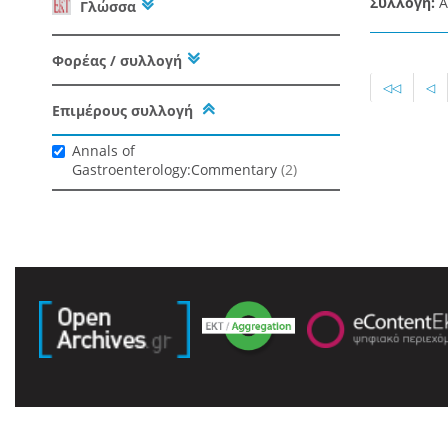
Συλλογή:
A
Γλώσσα
Φορέας / συλλογή
◁◁
◁
Επιμέρους συλλογή
Annals of
Gastroenterology:Commentary
(2)