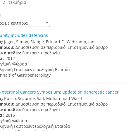
 2 τεκμήρια
η
τα με κριτήρια
nity includes defensins
ς:
Jager, Simon, Stange, Eduard F., Wehkamp, Jan
μηρίου:
Δημοσίευση σε περιοδικό, Επιστημονικό άρθρο
ικό πεδίο:
Γαστροεντερολογία
α :
2012
γγλική γλώσσα
ληνική Γαστροεντερολογική Εταιρία
nnals of Gastroenterology
intestinal Cancers Symposium: update on pancreatic cancer
ς:
Russo, Suzanne, Saif, Muhammad Wasif
μηρίου:
Δημοσίευση σε περιοδικό, Επιστημονικό άρθρο
ικό πεδίο:
Γαστροεντερολογία
α :
2016
γγλική γλώσσα
ληνική Γαστροεντερολογική Εταιρία