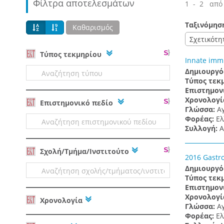
Φίλτρα αποτελεσμάτων
1 - 2 από
Ταξινόμησ
Καθαρισμός
Σχετικότη
Tύπος τεκμηρίου
Innate immu
Δημιουργό
Τύπος τεκ
Επιστημον
Χρονολογί
Επιστημονικό πεδίο
Γλώσσα:
Α
Φορέας:
Ελ
Συλλογή:
A
Σχολή/Τμήμα/Ινστιτούτο
2016 Gastro
Δημιουργό
Τύπος τεκ
Επιστημον
Χρονολογί
Χρονολογία
Γλώσσα:
Α
Φορέας:
Ελ