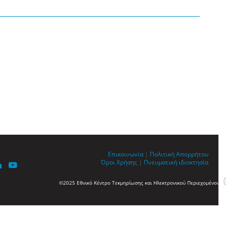
Επικοινωνία
|
Πολιτική Απορρήτου
Όροι Χρήσης
|
Πνευματική ιδιοκτησία
©2025 Εθνικό Κέντρο Τεκμηρίωσης και Ηλεκτρονικού Περιεχομένου