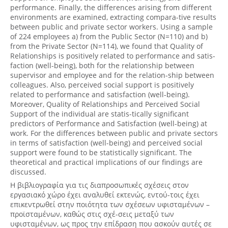
performance. Finally, the differences arising from different
environments are examined, extracting compara-tive results
between public and private sector workers. Using a sample
of 224 employees a) from the Public Sector (N=110) and b)
from the Private Sector (N=114), we found that Quality of
Relationships is positively related to performance and satis-
faction (well-being), both for the relationship between
supervisor and employee and for the relation-ship between
colleagues. Also, perceived social support is positively
related to performance and satisfaction (well-being).
Moreover, Quality of Relationships and Perceived Social
Support of the individual are statis-tically significant
predictors of Performance and Satisfaction (well-being) at
work. For the differences between public and private sectors
in terms of satisfaction (well-being) and perceived social
support were found to be statistically significant. The
theoretical and practical implications of our findings are
discussed.
Η βιβλιογραφία για τις διαπροσωπικές σχέσεις στον
εργασιακό χώρο έχει αναλυθεί εκτενώς, εντού-τοις έχει
επικεντρωθεί στην ποιότητα των σχέσεων υφισταμένων –
προϊσταμένων, καθώς στις σχέ-σεις μεταξύ των
υφισταμένων, ως προς την επίδραση που ασκούν αυτές σε