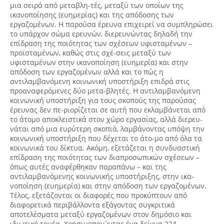
μια σειρά από μεταβλη-τές, μεταξύ των οποίων της
ικανοποίησης (ευημερίας) και της απόδοσης των
εργαζομένων. Η παρούσα έρευνα επιχειρεί να συμπληρώσει
το υπάρχον σώμα ερευνών, διερευνώντας δηλαδή την
επίδραση της ποιότητας των σχέσεων υφισταμένων –
προϊσταμένων, καθώς στις σχέ-σεις μεταξύ των
υφισταμένων στην ικανοποίηση (ευημερία) και στην
απόδοση των εργαζομένων αλλά και το πώς η
αντιλαμβανόμενη κοινωνική υποστήριξη επιδρά στις
προαναφερόμενες δύο μετα-βλητές. Η αντιλαμβανόμενη
κοινωνική υποστήριξη για τους σκοπούς της παρούσας
έρευνας δεν πε-ριορίζεται σε αυτή που εκλαμβάνεται από
το άτομο αποκλειστικά στον χώρο εργασίας, αλλά διερευ-
νάται από μια ευρύτερη σκοπιά, λαμβάνοντας υπόψη την
κοινωνική υποστήριξη που δέχεται το άτο-μο από όλα τα
κοινωνικά του δίκτυα. Ακόμη, εξετάζεται η συνδυαστική
επίδραση της ποιότητας των διαπροσωπικών σχέσεων –
όπως αυτές αναφέρθηκαν παραπάνω – και της
αντιλαμβανόμενης κοινωνικής υποστήριξης, στην ικα-
νοποίηση (ευημερία) και στην απόδοση των εργαζομένων.
Τέλος, εξετάζονται οι διαφορές που προκύπτουν από
διαφορετικά περιβάλλοντα εξάγοντας συγκριτικά
αποτελέσματα μεταξύ εργαζομένων στον δημόσιο και
ιδιωτικό τομέα. Χρησιμοποιώντας ένα δείγμα 224