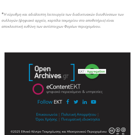
*
Η εύρυθμη και αδιάλειπτη λειτουργία των διαδικτυακών διευθύνσεων των
συλλογών (ψηφιακό αρχείο, καρτέλα τεκμηρίου στο αποθετήριο) είναι
αποκλειστική ευθύνη των αντίστοιχων Φορέων περιεχομένου.
Follow
EKT
Επικοινωνία
|
Πολιτική Απορρήτου
|
Όροι Χρήσης
|
Πνευματική ιδιοκτησία
©2025 Εθνικό Κέντρο Τεκμηρίωσης και Ηλεκτρονικού Περιεχομένου