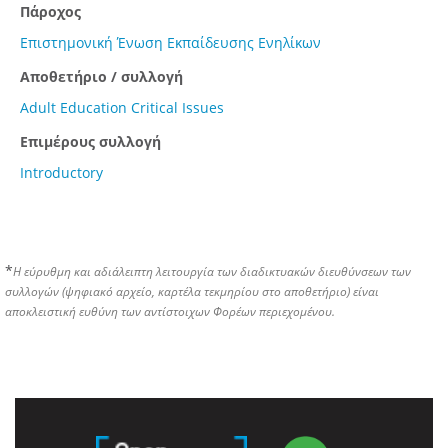
Πάροχος
Επιστημονική Ένωση Εκπαίδευσης Ενηλίκων
Αποθετήριο / συλλογή
Adult Education Critical Issues
Επιμέρους συλλογή
Introductory
*
Η εύρυθμη και αδιάλειπτη λειτουργία των διαδικτυακών διευθύνσεων των
συλλογών (ψηφιακό αρχείο, καρτέλα τεκμηρίου στο αποθετήριο) είναι
αποκλειστική ευθύνη των αντίστοιχων Φορέων περιεχομένου.