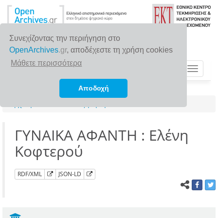
Συνεχίζοντας την περιήγηση στο
OpenArchives
.gr
, αποδέχεστε τη χρήση cookies
Μάθετε περισσότερα
Toggle
navigat
Αποδοχή
Αρχική σελίδα
Αναζήτηση
ΓΥΝΑΙΚΑ ΑΦΑΝΤΗ : Ελένη
Κοφτερού
RDF/XML
JSON-LD