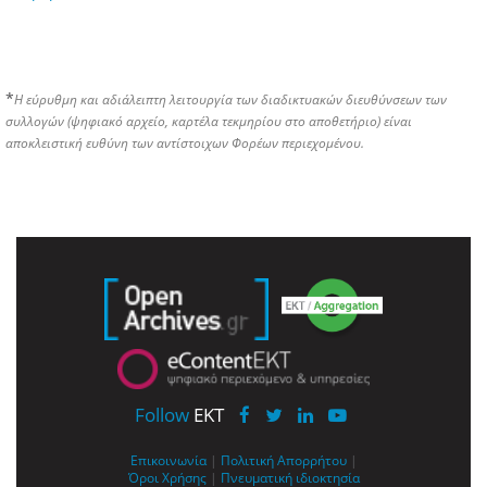
*
Η εύρυθμη και αδιάλειπτη λειτουργία των διαδικτυακών διευθύνσεων των
συλλογών (ψηφιακό αρχείο, καρτέλα τεκμηρίου στο αποθετήριο) είναι
αποκλειστική ευθύνη των αντίστοιχων Φορέων περιεχομένου.
Follow
EKT
Επικοινωνία
|
Πολιτική Απορρήτου
|
Όροι Χρήσης
|
Πνευματική ιδιοκτησία