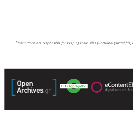
*
Institutions are responsible for keeping their URLs functional (digital file, 