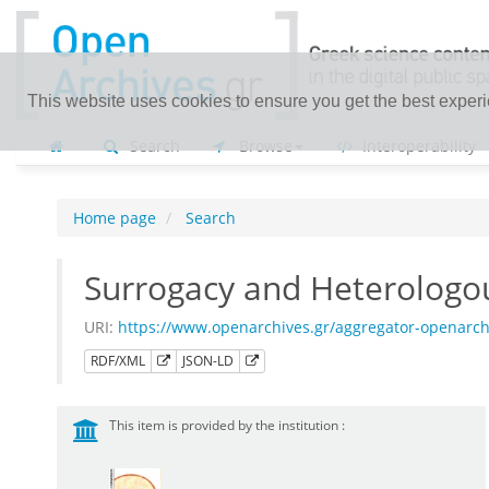
This website uses cookies to ensure you get the best exper
Search
Browse
Interoperability
Home page
Search
Surrogacy and Heterologou
URI:
https://www.openarchives.gr/aggregator-openarc
RDF/XML
JSON-LD
This item is provided by the institution :