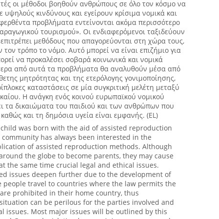
υτές οι μέθοδοι βοηθούν ανθρώπους σε όλο τον κόσμο να
με υψηλούς κινδύνους και εγείρουν κρίσιμα νομικά και
φερθέντα προβλήματα εντείνονται ακόμα περισσότερο
αραγωγικού τουρισμού». Οι ενδιαφερόμενοι ταξιδεύουν
 επιτρέπει μεθόδους που απαγορεύονται στη χώρα τους,
τον τρόπο το νόμο. Αυτό μπορεί να είναι επιζήμιο για
ορεί να προκαλέσει σοβαρά κοινωνικά και νομικά
τερα από αυτά τα προβλήματα θα αναλυθούν μέσα από
θετης μητρότητας και της ετερόλογης γονιμοποίησης,
ίπλοκες καταστάσεις σε μία συγκριτική μελέτη μεταξύ
ικαίου. Η ανάγκη ενός κοινού ευρωπαϊκού νομικού
ει τα δικαιώματα του παιδιού και των ανθρώπων που
καθώς και τη δημόσια υγεία είναι εμφανής. (EL)
 child was born with the aid of assisted reproduction
ic community has always been interested in the
ication of assisted reproduction methods. Although
around the globe to become parents, they may cause
 at the same time crucial legal and ethical issues.
ed issues deepen further due to the development of
 people travel to countries where the law permits the
are prohibited in their home country, thus
situation can be perilous for the parties involved and
al issues. Most major issues will be outlined by this