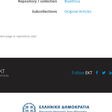
Repository / collection
Bioethica
Subcollections
Original Articles
item page in repository site)
Follow
EKT