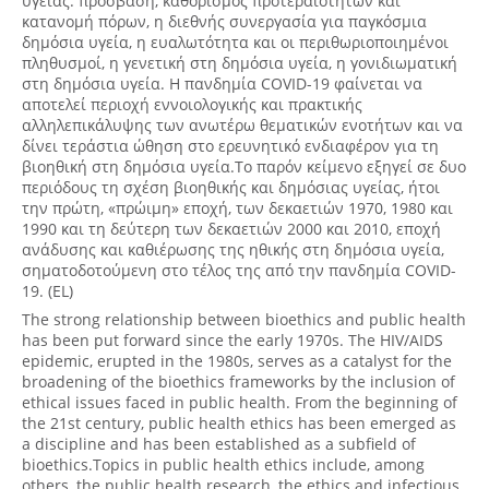
υγείας: πρόσβαση, καθορισμός προτεραιοτήτων και
κατανομή πόρων, η διεθνής συνεργασία για παγκόσμια
δημόσια υγεία, η ευαλωτότητα και οι περιθωριοποιημένοι
πληθυσμοί, η γενετική στη δημόσια υγεία, η γονιδιωματική
στη δημόσια υγεία. Η πανδημία COVID-19 φαίνεται να
αποτελεί περιοχή εννοιολογικής και πρακτικής
αλληλεπικάλυψης των ανωτέρω θεματικών ενοτήτων και να
δίνει τεράστια ώθηση στο ερευνητικό ενδιαφέρον για τη
βιοηθική στη δημόσια υγεία.Το παρόν κείμενο εξηγεί σε δυο
περιόδους τη σχέση βιοηθικής και δημόσιας υγείας, ήτοι
την πρώτη, «πρώιμη» εποχή, των δεκαετιών 1970, 1980 και
1990 και τη δεύτερη των δεκαετιών 2000 και 2010, εποχή
ανάδυσης και καθιέρωσης της ηθικής στη δημόσια υγεία,
σηματοδοτούμενη στο τέλος της από την πανδημία COVID-
19. (EL)
The strong relationship between bioethics and public health
has been put forward since the early 1970s. The HIV/AIDS
epidemic, erupted in the 1980s, serves as a catalyst for the
broadening of the bioethics frameworks by the inclusion of
ethical issues faced in public health. From the beginning of
the 21st century, public health ethics has been emerged as
a discipline and has been established as a subfield of
bioethics.Topics in public health ethics include, among
others, the public health research, the ethics and infectious