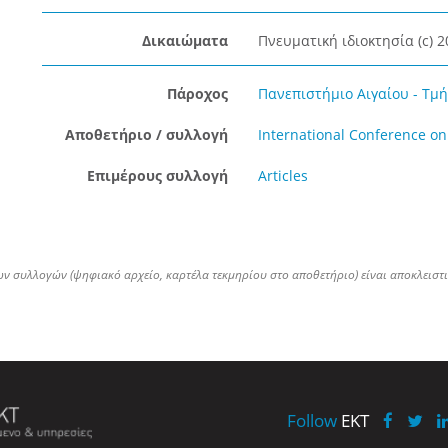
Δικαιώματα
Πνευματική ιδιοκτησία (c) 
Πάροχος
Πανεπιστήμιο Αιγαίου - Τμήμ
Αποθετήριο / συλλογή
International Conference on
Επιμέρους συλλογή
Articles
ων συλλογών (ψηφιακό αρχείο, καρτέλα τεκμηρίου στο αποθετήριο) είναι αποκλειστ
Follow
EKT