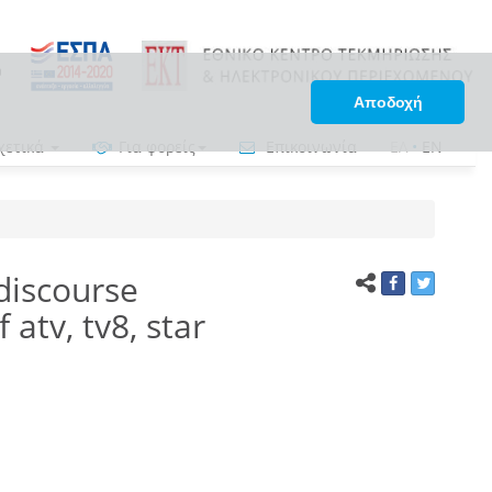
Αποδοχή
χετικά
Για φορείς
Επικοινωνία
ΕΛ
•
EN
 discourse
atv, tv8, star