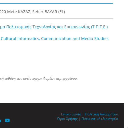
2020 Mete KAZAZ, Seher BAYAR (EL)
α Πολιτισμικής Τεχνολογίας και Επικοινωνίας (Τ.Π.Τ.Ε.)
 Cultural Informatics, Communication and Media Studies
ική ευθύνη των αντίστοιχων Φορέων περιεχομένου.
Επικοινωνία
|
Πολιτική Απορρήτου
Όροι Χρήσης
|
Πνευματική ιδιοκτησία