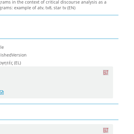
rams in the context of critical discourse analysis as a
rams: example of atv, tv8, star tv (EN)
le
lishedVersion
γητές (EL)