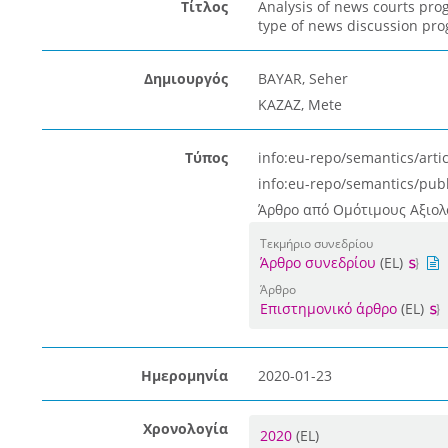
Τίτλος
Analysis of news courts prog
type of news discussion prog
Δημιουργός
BAYAR, Seher
KAZAZ, Mete
Τύπος
info:eu-repo/semantics/artic
info:eu-repo/semantics/pub
Άρθρο από Ομότιμους Αξιολο
Τεκμήριο συνεδρίου
Άρθρο συνεδρίου
(EL)
Άρθρο
Επιστημονικό άρθρο
(EL)
Ημερομηνία
2020-01-23
Χρονολογία
2020
(EL)